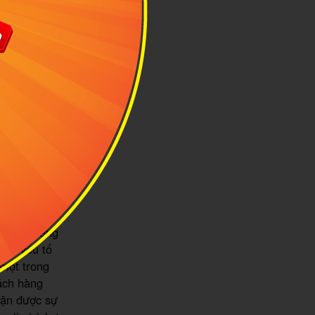
oải mái hơn,
à không quá
hiến bạn gặp
h lý khi qua
g phải có
ụng của Cảnh
nh nguy cơ bị
ệu nổi tiếng
hững yếu tố
 một trong
hách hàng
hận được sự