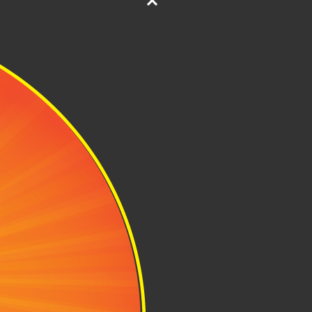
ến đi
những chiếc
bạn thoải mái
quan tâm để