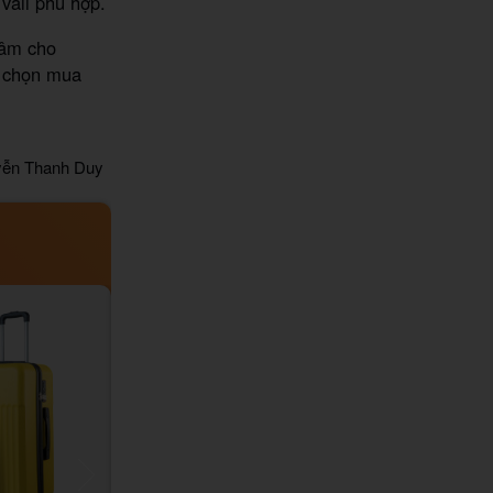
vali phù hợp.
tâm cho
i chọn mua
ễn Thanh Duy
Freeship
Freeship