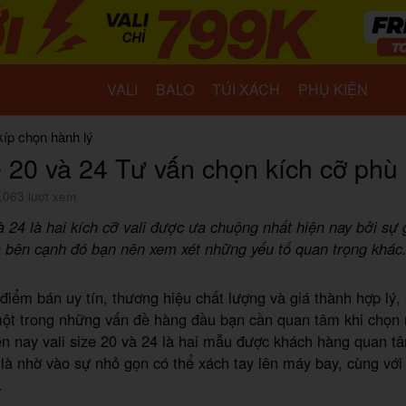
VALI
BALO
TÚI XÁCH
PHỤ KIỆN
kíp chọn hành lý
ze 20 và 24 Tư vấn chọn kích cỡ phù
,063 lượt xem
và 24 là hai kích cỡ vali được ưa chuộng nhất hiện nay bởi sự
à bên cạnh đó bạn nên xem xét những yếu tố quan trọng khác
điểm bán uy tín, thương hiệu chất lượng và giá thành hợp lý,
một trong những vấn đề hàng đầu bạn cần quan tâm khi chọn
ện nay vali size 20 và 24 là hai mẫu được khách hàng quan t
à nhờ vào sự nhỏ gọn có thể xách tay lên máy bay, cùng với 
.