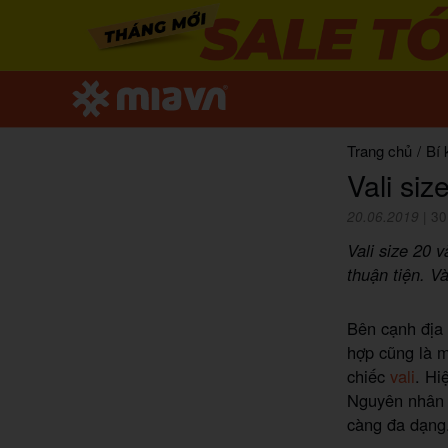
Trang chủ
/
Bí 
Vali si
20.06.2019
|
30
Vali size 20 
thuận tiện. V
Bên cạnh địa 
hợp cũng là 
chiếc
vali
. Hi
Nguyên nhân l
càng đa dạng