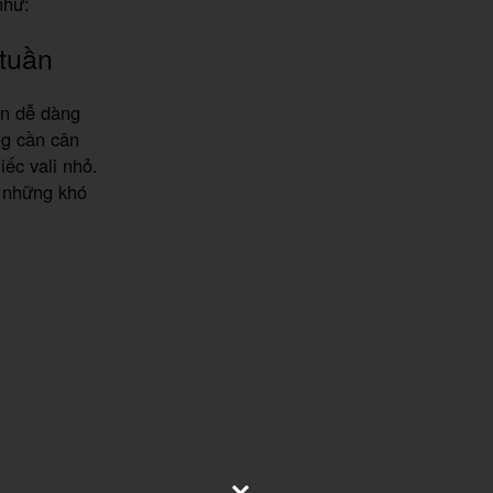
như:
 tuần
ạn dễ dàng
ng cần cân
ếc vali nhỏ.
 những khó