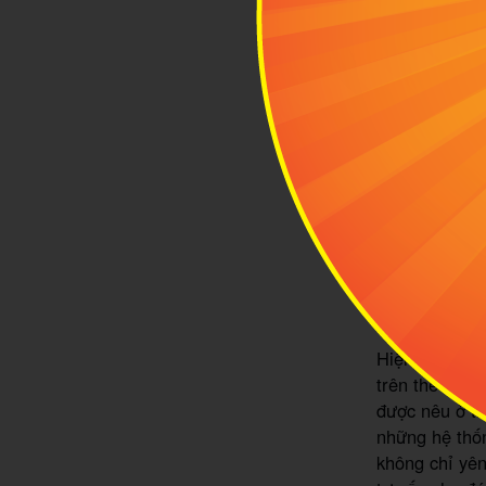
- Trọng lượng
không tốn quá
nặng khi xách
- Bánh xe xoa
nhiều khó khă
- Khóa TSA:
kiểm tra an n
khóa TSA để 
sát Hoa Kỳ để
mất cắp ở nơi
Hiện nay vali
trên thế giới, 
được nêu ở tr
những hệ thốn
không chỉ yê