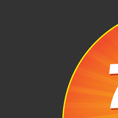
Vali
Được thiết kế
vali size 24 i
mang theo nhữ
3
Các 
Khi lự
chọn cho mình