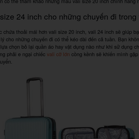
n có thể tham khảo những mẫu vali size 20 inch chính hãng 
 size 24 inch cho những chuyến đi trong
c chứa thoải mái hơn vali size 20 inch, vali 24 inch sẽ giúp b
lý cho những chuyến đi có thể kéo dài đến cả tuần. Bạn khô
 lựa chọn bỏ lại quần áo hay vật dụng nào như khi sử dụng chi
ng phải e ngại chiếc
vali cỡ lớn
cồng kềnh sẽ khiến mình gặp
huyển.