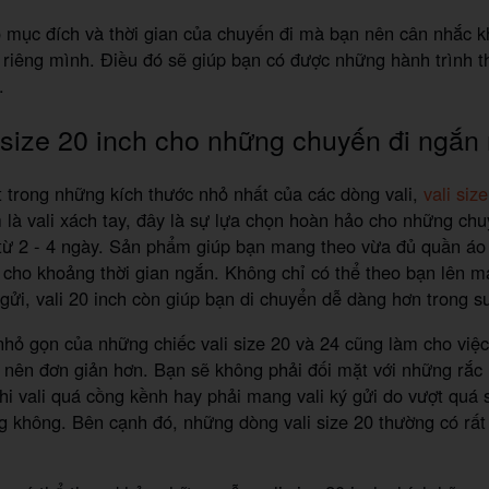
 mục đích và thời gian của chuyến đi mà bạn nên cân nhắc 
o riêng mình. Điều đó sẽ giúp bạn có được những hành trình t
.
 size 20 inch cho những chuyến đi ngắn
 trong những kích thước nhỏ nhất của các dòng vali,
vali siz
là vali xách tay, đây là sự lựa chọn hoàn hảo cho những chu
 từ 2 - 4 ngày. Sản phẩm giúp bạn mang theo vừa đủ quần áo
 cho khoảng thời gian ngắn. Không chỉ có thể theo bạn lên 
gửi, vali 20 inch còn giúp bạn di chuyển dễ dàng hơn trong s
nhỏ gọn của những chiếc vali size 20 và 24 cũng làm cho việ
ở nên đơn giản hơn. Bạn sẽ không phải đối mặt với những rắc 
 vali quá cồng kềnh hay phải mang vali ký gửi do vượt quá 
 không. Bên cạnh đó, những dòng vali size 20 thường có rấ