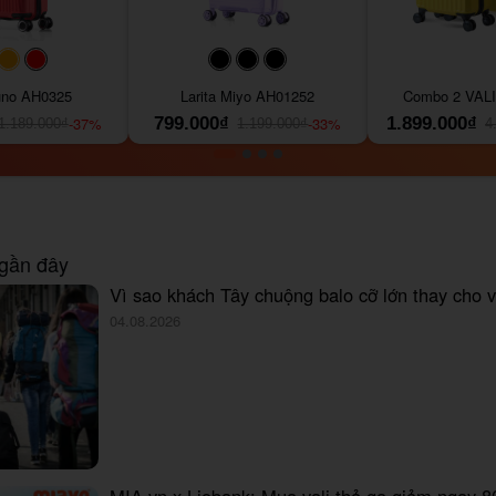
093f69
#ffa500
#FF0000
#000000
#000000
#000000
Yuno AH0325
Larita Miyo AH01252
Combo 2 VALI 
-37%
799.000₫
-33%
1.899.000₫
1.189.000₫
1.199.000₫
4
 gần đây
Vì sao khách Tây chuộng balo cỡ lớn thay cho v
04.08.2026
MIA.vn x Liobank: Mua vali thả ga giảm ngay 