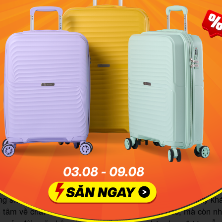
 nhẹ: Một chiếc vali có trọng lượng nhẹ giúp bạn di chuyển th
 nhiều sức lực, đồng thời có thể chứa nhiều vật dụng hơn m
 tay cũng như ký gửi.
y 360 độ: Việc di chuyển trên nhiều địa hình khác nhau sẽ k
n, với bánh xe xoay bạn có thể kéo vali đi một cách dễ dàng.
Khóa TSA
là một loại khóa theo tiêu chuẩn Hoa Kỳ, tất cả hàn
inh bắt buộc phải để vali trong tình trạng mở hoặc khóa nhưn
nhân viên an ninh có thể dùng loại chìa khóa TSA chuyên d
 mở. Việc này giúp bảo vệ an toàn cho chiếc vali của bạn trá
 công cộng.
 có rất nhiều mẫu mã và kiểu dáng đến từ rất nhiều thương hi
câu hỏi đặt ra là ‘’
Nên mua vali kéo của hãng nào
’’. Ngoài n
ên thì nơi chọn mua vali bạn cũng không nên lơ là. MIA.vn là
g siêu thị bán vali chính hãng lớn nhất Việt Nam. Tại đây k
n tâm về chất lượng sản phẩm luôn được đảm bảo, mà còn n