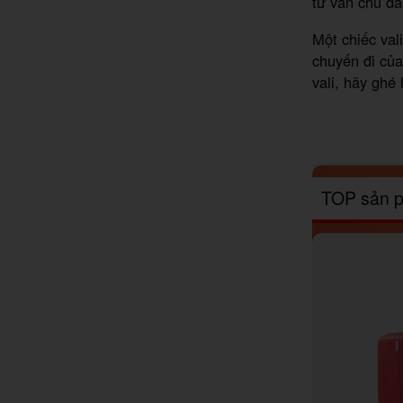
tư vấn chu đá
Một chiếc val
chuyến đi củ
vali, hãy ghé
TOP sản p