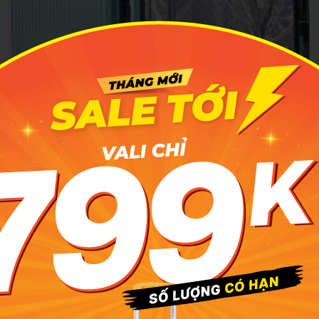
 24 inch sẽ giúp bạn dễ dàng sắp xếp hành lý cho những chuy
 vừa vặn với khối lượng hành lý cho một chuyến đi dài ngày, 
nch
có khả năng chứa từ 20 đến 23 kg hành lý bên trong giúp 
ng vật dụng cần thiết nhất.
tiêu chí chọn mua vali
a chọn mua vali size 20 và 24 có nhiều tiêu chí mà bạn cần 
 một người “bạn đồng hành” đáng tin cậy.