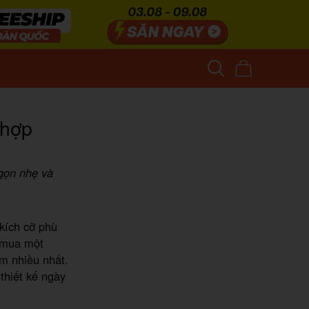
 hợp
 gọn nhẹ và
.
 kích cỡ phù
 mua một
âm nhiều nhất.
thiết kế ngày