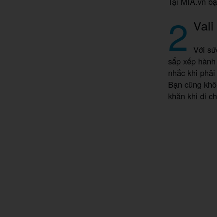
Tại MIA.vn bạ
2
Vali
Với sứ
sắp xếp hành 
nhắc khi phải
Bạn cũng khô
khăn khi di c