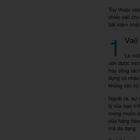
Tùy thuộc vào
chiếc vali ch
tiết kiệm nhất
1
Vali
Là một
còn được xem 
hay công tác
dụng cá nhân
không cần ký 
Ngoài ra, sự 
lý của bạn tr
mong muốn khi
của hãng hàng
mã đa dạng.