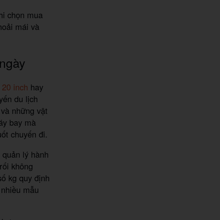
khi chọn mua
hoải mái và
 ngày
e 20 inch
hay
yến du lịch
 và những vật
máy bay mà
uốt chuyến đi.
c quản lý hành
rối không
số kg quy định
t nhiều mẫu