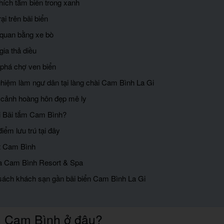
hích tắm biển trong xanh
ại trên bãi biển
quan bằng xe bò
ia thả diều
phá chợ ven biển
ghiệm làm ngư dân tại làng chài Cam Bình La Gi
cảnh hoàng hôn đẹp mê ly
tới Bãi tắm Cam Bình?
điểm lưu trú tại đây
t Cam Bình
a Cam Bình Resort & Spa
sách khách sạn gần bãi biển Cam Bình La Gi
n Cam Bình ở đâu?