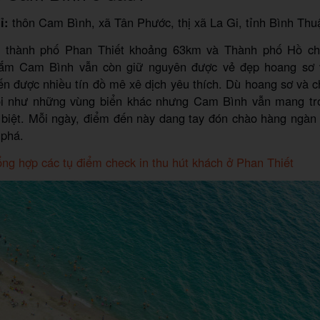
ỉ:
thôn Cam Bình, xã Tân Phước, thị xã La Gi, tỉnh Bình Thu
 thành phố Phan Thiết khoảng 63km và Thành phố Hồ ch
tắm Cam Bình vẫn còn giữ nguyên được vẻ đẹp hoang sơ v
n được nhiều tín đồ mê xê dịch yêu thích. Dù hoang sơ và c
nổi như những vùng biển khác nhưng Cam Bình vẫn mang t
 biệt. Mỗi ngày, điểm đến này dang tay đón chào hàng ngàn
 phá.
ng hợp các tụ điểm check in thu hút khách ở Phan Thiết