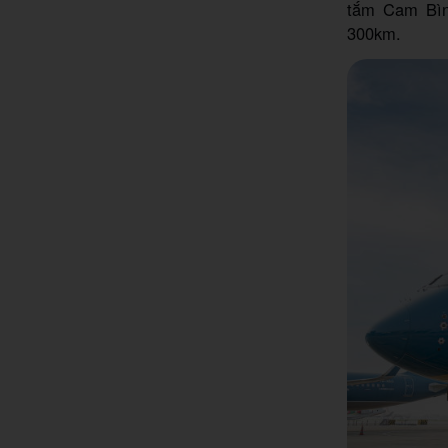
tắm Cam Bìn
300km.