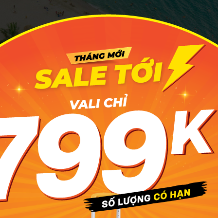
i tắm Cam Bình vẫn giữ được vẻ đẹp hoang sơ, yên bình vốn
ng dẫn di chuyển đến Bãi tắm Cam Bìn
Đến Bãi tắm Cam Bình từ Thành phố Hồ Chí Minh
t từ Thành phố Hồ Chí Minh, bạn có thể di chuyển bằng nhiề
e khách, ô tô... Trong đó, xe khách là phương tiện được n
n lợi, nhanh chóng và giá thành rẻ, chỉ khoảng 85.000 