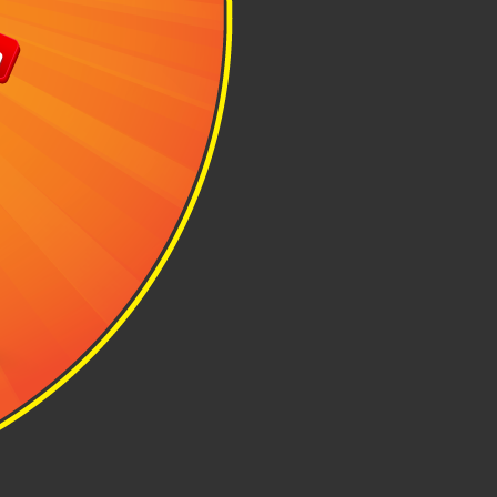
vời cho chuyến
ố và men theo
ết của Google