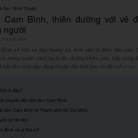
A Go
/
Bình Thuận
m Cam Bình, thiên đường với vẻ 
g người
,714 lượt xem
Bình sở hữu vẻ đẹp hoang sơ, bình yên là điểm đến siêu "h
ch mong muốn xách ba lô lên đường khám phá. Hãy cùng 
 bãi tắm xinh đẹp đang khuấy đảo biết bao tín đồ mê vi vu.
Bình ở đâu?
 di chuyển đến Bãi tắm Cam Bình
ãi tắm Cam Bình từ Thành phố Hồ Chí Minh
uyển từ Hà Nội
m Bình có gì thú vị?