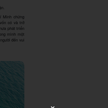
ận.
í Minh chừng
ốn có và trở
hưa phát triển
rong mình một
 người đến vui