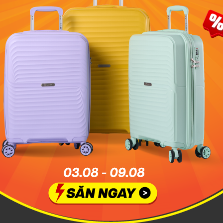
 ai yêu thích du lịch tự túc thì xe máy sẽ là lựa chọn tuyệt 
 Thiết
. Bạn nên bắt đầu xuất phát từ trung tâm thành ph
ể tới nơi. Bạn có thể tham khảo hướng dẫn đường đi chi ti
n dưới đây.