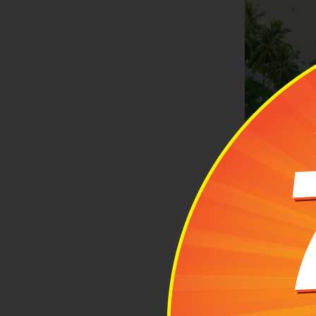
Bã
2
Hướ
2.1 
Nếu xuất phá
như xe máy, x
thích vì tiệ