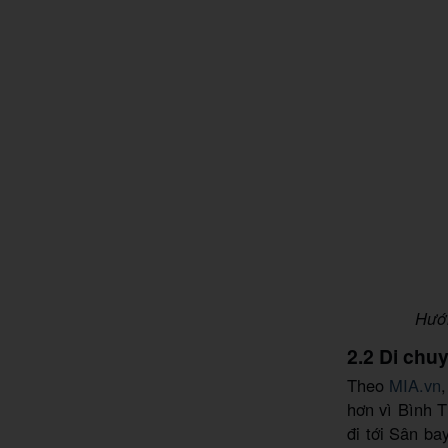
Hướn
2.2 Di chu
Theo
MIA.vn
hơn vì Bình 
đi tới Sân ba