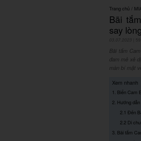
Trang chủ
/
MI
Bãi tắ
say lòn
03.07.2023
|
59
Bãi tắm Cam 
đam mê xê dị
màn bí mật về
Xem nhanh
1. Biển Cam 
2. Hướng dẫn
2.1 Đến B
2.2 Di ch
3. Bãi tắm Ca