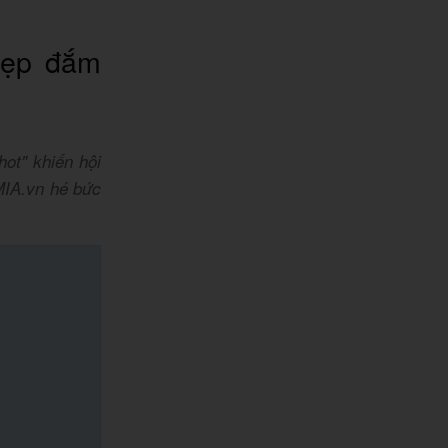
đẹp đắm
ot" khiến hội
MIA.vn hé bức