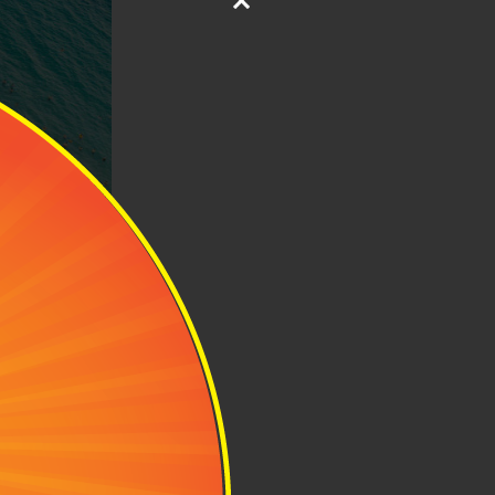
 có
h
u phương tiện
hiều người yêu
VND - 120.000