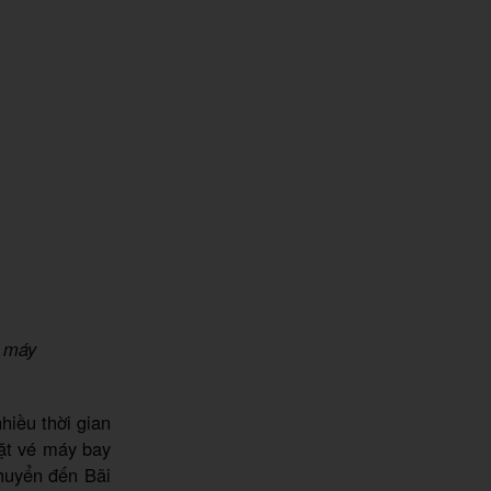
e máy
hiều thời gian
ặt vé máy bay
chuyển đến Bãi