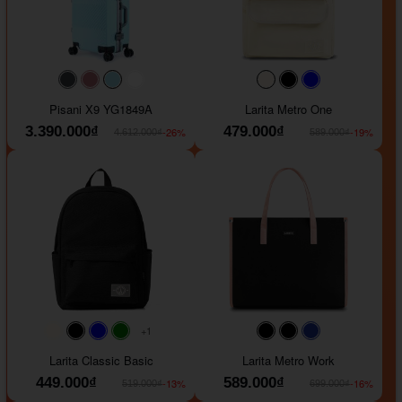
#40454a
#b76e79
#9ad8e7
#ffffff
#faf0e6
#000000
#0000FF
Pisani X9 YG1849A
Larita Metro One
3.390.000₫
479.000₫
-26%
-19%
4.612.000₫
589.000₫
+1
#faf0e6
#000000
#0000FF
#008000
#000000
#000000
#1e35a5
Larita Classic Basic
Larita Metro Work
449.000₫
589.000₫
-13%
-16%
519.000₫
699.000₫