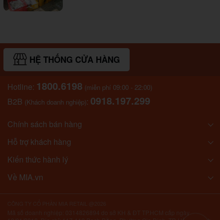
HỆ THỐNG CỬA HÀNG
1800.6198
Hotline:
(miễn phí 09:00 - 22:00)
0918.197.299
B2B
:
(Khách doanh nghiệp)
Chính sách bán hàng
Hỗ trợ khách hàng
Kiến thức hành lý
Về MIA.vn
CÔNG TY CỔ PHẦN MIA RETAIL @2026
Mã số doanh nghiệp: 0314826894 do sở KH & ĐT TP.HCM cấp ngày