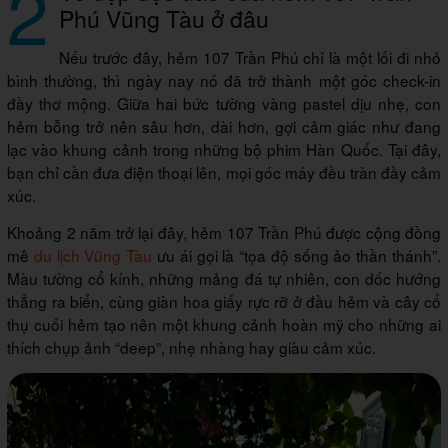
2
Phú Vũng Tàu ở đâu
Nếu trước đây, hẻm 107 Trần Phú chỉ là một lối đi nhỏ
bình thường, thì ngày nay nó đã trở thành một góc check-in
đầy thơ mộng. Giữa hai bức tường vàng pastel dịu nhẹ, con
hẻm bỗng trở nên sâu hơn, dài hơn, gợi cảm giác như đang
lạc vào khung cảnh trong những bộ phim Hàn Quốc. Tại đây,
bạn chỉ cần đưa điện thoại lên, mọi góc máy đều tràn đầy cảm
xúc.
Khoảng 2 năm trở lại đây, hẻm 107 Trần Phú được cộng đồng
mê
du lịch Vũng Tàu
ưu ái gọi là “tọa độ sống ảo thần thánh”.
Màu tường cổ kính, những mảng đá tự nhiên, con dốc hướng
thẳng ra biển, cùng giàn hoa giấy rực rỡ ở đầu hẻm và cây cổ
thụ cuối hẻm tạo nên một khung cảnh hoàn mỹ cho những ai
thích chụp ảnh “deep”, nhẹ nhàng hay giàu cảm xúc.