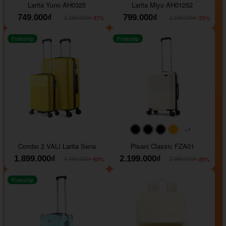
Larita Yuno AH0325
Larita Miyo AH01252
749.000₫
799.000₫
-37%
-33%
1.189.000₫
1.199.000₫
Freeship
Freeship
+1
#000000
#000000
#000000
#ffa500
Combo 2 VALI Larita Sena
Pisani Classic FZA01
1.899.000₫
2.199.000₫
-60%
-26%
4.700.000₫
2.990.000₫
Freeship