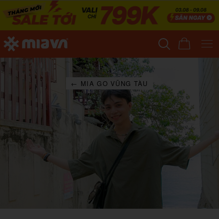
← MIA GO VŨNG TÀU