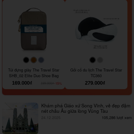
#000000
#964B00
#647290
#000000
#a9a9a9
Túi đựng giày The Travel Star
Gối cổ du lịch The Travel Star
SHB_02 Elite Duo Shoe Bag
TC360
169.000₫
279.000₫
-15%
199.000₫
Khám phá Giáo xứ Song Vĩnh, vẻ đẹp đậm
nét châu Âu giữa lòng Vũng Tàu
24.12.2025
105,286 lượt xem