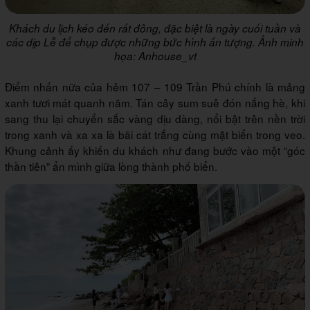
Khách du lịch kéo đến rất đông, đặc biệt là ngày cuối tuần và
các dịp Lễ để chụp được những bức hình ấn tượng. Ảnh minh
họa: Anhouse_vt
Điểm nhấn nữa của hẻm 107 – 109 Trần Phú chính là mảng
xanh tươi mát quanh năm. Tán cây sum suê đón nắng hè, khi
sang thu lại chuyển sắc vàng dịu dàng, nổi bật trên nền trời
trong xanh và xa xa là bãi cát trắng cùng mặt biển trong veo.
Khung cảnh ấy khiến du khách như đang bước vào một “góc
thần tiên” ẩn mình giữa lòng thành phố biển.