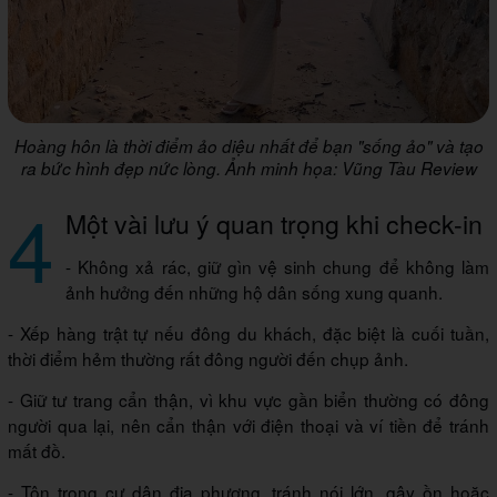
Hoàng hôn là thời điểm ảo diệu nhất để bạn "sống ảo" và tạo
ra bức hình đẹp nức lòng. Ảnh minh họa: Vũng Tàu Review
4
Một vài lưu ý quan trọng khi check-in
- Không xả rác, giữ gìn vệ sinh chung để không làm
ảnh hưởng đến những hộ dân sống xung quanh.
- Xếp hàng trật tự nếu đông du khách, đặc biệt là cuối tuần,
thời điểm hẻm thường rất đông người đến chụp ảnh.
- Giữ tư trang cẩn thận, vì khu vực gần biển thường có đông
người qua lại, nên cẩn thận với điện thoại và ví tiền để tránh
mất đồ.
- Tôn trọng cư dân địa phương, tránh nói lớn, gây ồn hoặc