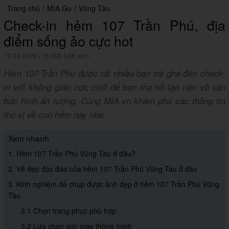
Trang chủ
/
MIA Go
/
Vũng Tàu
Check-in hẻm 107 Trần Phú, địa
điểm sống ảo cực hot
17.04.2026
|
15,926 lượt xem
Hẻm 107 Trần Phú được rất nhiều bạn trẻ ghé đến check-
in với không gian cực chill để bạn tha hồ tạo nên vô vàn
bức hình ấn tượng. Cùng MIA.vn khám phá các thông tin
thú vị về con hẻm này nhé.
Xem nhanh
1. Hẻm 107 Trần Phú Vũng Tàu ở đâu?
2. Vẻ đẹp độc đáo của hẻm 107 Trần Phú Vũng Tàu ở đâu
3. Kinh nghiệm để chụp được ảnh đẹp ở hẻm 107 Trần Phú Vũng
Tàu
3.1 Chọn trang phục phù hợp
3.2 Lựa chọn góc máy thông minh