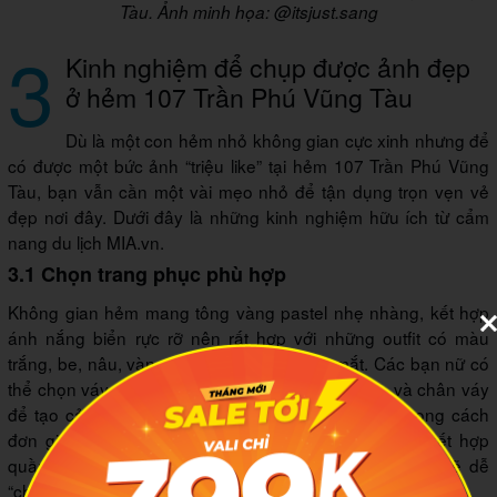
Tàu. Ảnh minh họa: @itsjust.sang
3
Kinh nghiệm để chụp được ảnh đẹp
ở hẻm 107 Trần Phú Vũng Tàu
Dù là một con hẻm nhỏ không gian cực xinh nhưng để
có được một bức ảnh “triệu like” tại hẻm 107 Trần Phú Vũng
Tàu, bạn vẫn cần một vài mẹo nhỏ để tận dụng trọn vẹn vẻ
đẹp nơi đây. Dưới đây là những kinh nghiệm hữu ích từ cẩm
nang du lịch MIA.vn.
3.1 Chọn trang phục phù hợp
Không gian hẻm mang tông vàng pastel nhẹ nhàng, kết hợp
ánh nắng biển rực rỡ nên rất hợp với những outfit có màu
trắng, be, nâu, vàng nhạt hoặc pastel dịu mắt. Các bạn nữ có
thể chọn váy maxi, đầm vintage hoặc áo croptop và chân váy
để tạo cảm giác bay bổng. Nam giới thì hợp với phong cách
đơn giản như áo thun trắng, sơ mi linen sáng màu kết hợp
quần short. Bạn nên tránh trang phục quá sặc sỡ vì sẽ dễ
“chọi” với background.