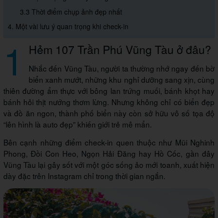
3.3 Thời điểm chụp ảnh đẹp nhất
4. Một vài lưu ý quan trọng khi check-in
1
Hẻm 107 Trần Phú Vũng Tàu ở đâu?
Nhắc đến Vũng Tàu, người ta thường nhớ ngay đến bờ
biển xanh mướt, những khu nghỉ dưỡng sang xịn, cùng
thiên đường ẩm thực với bông lan trứng muối, bánh khọt hay
bánh hỏi thịt nướng thơm lừng. Nhưng không chỉ có biển đẹp
và đồ ăn ngon, thành phố biển này còn sở hữu vô số tọa độ
“lên hình là auto đẹp” khiến giới trẻ mê mẩn.
Bên cạnh những điểm check-in quen thuộc như Mũi Nghinh
Phong, Đồi Con Heo, Ngọn Hải Đăng hay Hồ Cốc, gần đây
Vũng Tàu lại gây sốt với một góc sống ảo mới toanh, xuất hiện
dày đặc trên Instagram chỉ trong thời gian ngắn.