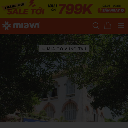
← MIA GO VŨNG TÀU