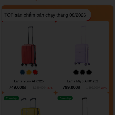
TOP sản phẩm bán chạy tháng 08/2026
#093f69
#ffa500
#FF0000
#000000
#000000
#000000
Larita Yuno AH0325
Larita Miyo AH01252
749.000₫
799.000₫
-37%
-33%
1.189.000₫
1.199.000₫
Freeship
Freeship