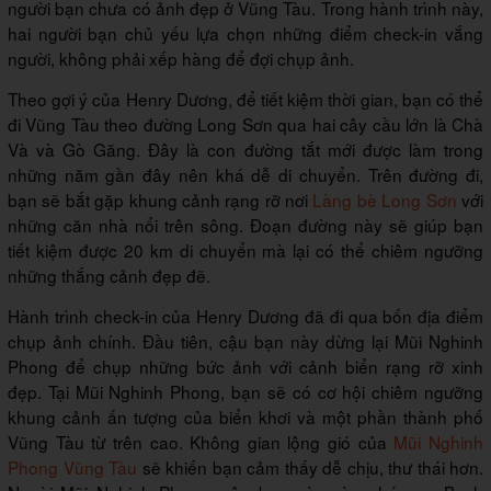
người bạn chưa có ảnh đẹp ở Vũng Tàu. Trong hành trình này,
hai người bạn chủ yếu lựa chọn những điểm check-in vắng
người, không phải xếp hàng để đợi chụp ảnh.
Theo gợi ý của Henry Dương, để tiết kiệm thời gian, bạn có thể
đi Vũng Tàu theo đường Long Sơn qua hai cây cầu lớn là Chà
Và và Gò Găng. Đây là con đường tắt mới được làm trong
những năm gần đây nên khá dễ di chuyển. Trên đường đi,
bạn sẽ bắt gặp khung cảnh rạng rỡ nơi
Làng bè Long Sơn
với
những căn nhà nổi trên sông. Đoạn đường này sẽ giúp bạn
tiết kiệm được 20 km di chuyển mà lại có thể chiêm ngưỡng
những thắng cảnh đẹp đẽ.
Hành trình check-in của Henry Dương đã đi qua bốn địa điểm
chụp ảnh chính. Đầu tiên, cậu bạn này dừng lại Mũi Nghinh
Phong để chụp những bức ảnh với cảnh biển rạng rỡ xinh
đẹp. Tại Mũi Nghinh Phong, bạn sẽ có cơ hội chiêm ngưỡng
khung cảnh ấn tượng của biển khơi và một phần thành phố
Vũng Tàu từ trên cao. Không gian lộng gió của
Mũi Nghinh
Phong Vũng Tàu
sẽ khiến bạn cảm thấy dễ chịu, thư thái hơn.