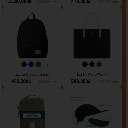
3.390.000₫
479.000₫
-26%
-19%
4.612.000₫
589.000₫
+1
#faf0e6
#000000
#0000FF
#008000
#000000
#000000
#1e35a5
Larita Classic Basic
Larita Metro Work
449.000₫
589.000₫
-13%
-16%
519.000₫
699.000₫