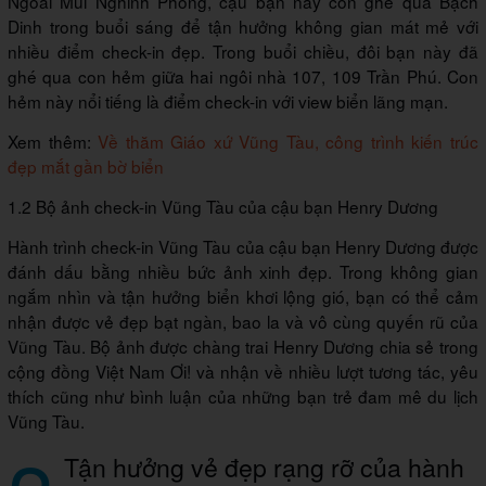
Ngoài Mũi Nghinh Phong, cậu bạn này còn ghé qua Bạch
Dinh trong buổi sáng để tận hưởng không gian mát mẻ với
nhiều điểm check-in đẹp. Trong buổi chiều, đôi bạn này đã
ghé qua con hẻm giữa hai ngôi nhà 107, 109 Trần Phú. Con
hẻm này nổi tiếng là điểm check-in với view biển lãng mạn.
Xem thêm:
Về thăm Giáo xứ Vũng Tàu, công trình kiến trúc
đẹp mắt gần bờ biển
1.2 Bộ ảnh check-in Vũng Tàu của cậu bạn Henry Dương
Hành trình check-in Vũng Tàu của cậu bạn Henry Dương được
đánh dấu bằng nhiều bức ảnh xinh đẹp. Trong không gian
ngắm nhìn và tận hưởng biển khơi lộng gió, bạn có thể cảm
nhận được vẻ đẹp bạt ngàn, bao la và vô cùng quyến rũ của
Vũng Tàu. Bộ ảnh được chàng trai Henry Dương chia sẻ trong
cộng đồng Việt Nam Ơi! và nhận về nhiều lượt tương tác, yêu
thích cũng như bình luận của những bạn trẻ đam mê du lịch
Vũng Tàu.
Tận hưởng vẻ đẹp rạng rỡ của hành