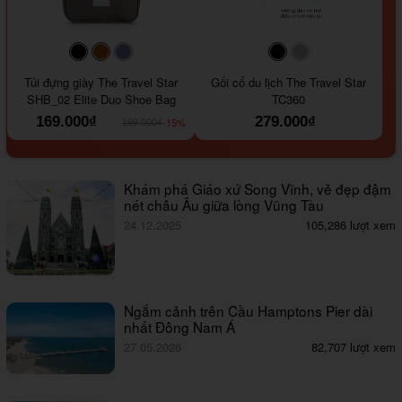
#000000
#964B00
#647290
#000000
#a9a9a9
Túi đựng giày The Travel Star
Gối cổ du lịch The Travel Star
SHB_02 Elite Duo Shoe Bag
TC360
169.000₫
279.000₫
-15%
199.000₫
Khám phá Giáo xứ Song Vĩnh, vẻ đẹp đậm
nét châu Âu giữa lòng Vũng Tàu
24.12.2025
105,286 lượt xem
Ngắm cảnh trên Cầu Hamptons Pier dài
nhất Đông Nam Á
27.05.2026
82,707 lượt xem