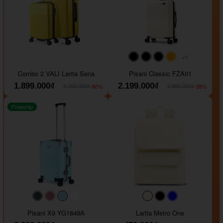
+1
#000000
#000000
#000000
#ffa500
Combo 2 VALI Larita Sena
Pisani Classic FZA01
1.899.000₫
2.199.000₫
-60%
-26%
4.700.000₫
2.990.000₫
Freeship
#40454a
#b76e79
#9ad8e7
#ffffff
#faf0e6
#000000
#0000FF
Pisani X9 YG1849A
Larita Metro One