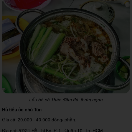
Lẩu bò cô Thảo đậm đà, thơm ngon
Hủ tiếu ốc chú Tũn
Giá cả: 20.000 - 40.000 đồng/ phần.
Địa chỉ: 57/21 Hồ Thị Kỷ, P. 1, Quận 10, Tp. HCM.