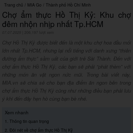
Trang chủ
/
MIA Go
/
Thành phố Hồ Chí Minh
Chợ ẩm thực Hồ Thị Kỷ: Khu chợ
đêm nhộn nhịp nhất Tp.HCM
07.07.2025
|
206,197 lượt xem
Chợ Hồ Thị Kỷ được biết đến là một khu chợ hoa đầu mối
lớn nhất Tp.HCM, nhưng lại nổi tiếng với danh xưng “thiên
đường ẩm thực” sầm uất của giới trẻ Sài Thành. Đến với
chợ ẩm thực Hồ Thị Kỷ, các bạn sẽ phải “phát thèm” với
những món ăn vặt ngon nức mũi. Trong bài viết này,
MIA.vn sẽ chia sẻ cho bạn địa điểm ăn ngon bên trong
chợ ẩm thực Hồ Thị Kỷ cũng như những điều bạn phải lưu
ý khi đến đây hẹn hò cùng bạn bè nhé.
Xem nhanh
1. Thông tin quan trọng
2. Đôi nét về chợ ẩm thực Hồ Thị Kỷ