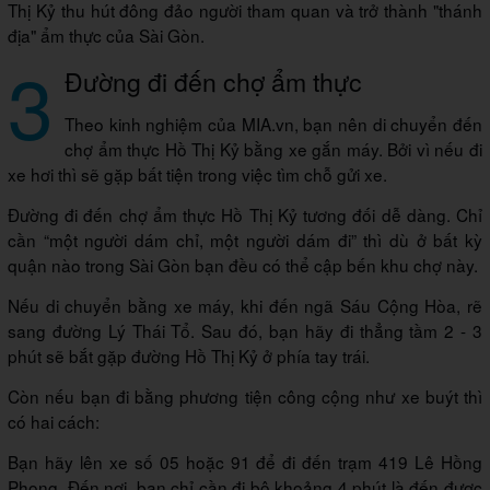
Thị Kỷ thu hút đông đảo người tham quan và trở thành "thánh
địa" ẩm thực của Sài Gòn.
3
Đường đi đến chợ ẩm thực
Theo kinh nghiệm của MIA.vn, bạn nên di chuyển đến
chợ ẩm thực Hồ Thị Kỷ bằng xe gắn máy. Bởi vì nếu đi
xe hơi thì sẽ gặp bất tiện trong việc tìm chỗ gửi xe.
Đường đi đến chợ ẩm thực Hồ Thị Kỷ tương đối dễ dàng. Chỉ
cần “một người dám chỉ, một người dám đi” thì dù ở bất kỳ
quận nào trong Sài Gòn bạn đều có thể cập bến khu chợ này.
Nếu di chuyển bằng xe máy, khi đến ngã Sáu Cộng Hòa, rẽ
sang đường Lý Thái Tổ. Sau đó, bạn hãy đi thẳng tầm 2 - 3
phút sẽ bắt gặp đường Hồ Thị Kỷ ở phía tay trái.
Còn nếu bạn đi bằng phương tiện công cộng như xe buýt thì
có hai cách:
Bạn hãy lên xe số 05 hoặc 91 để đi đến trạm 419 Lê Hồng
Phong. Đến nơi, bạn chỉ cần đi bộ khoảng 4 phút là đến được