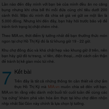
Lần nào đến đây mình với bạn bè của mình đều ăn no căng
bụng nhưng khi chia bill thì mỗi đứa cũng chỉ tiêu dưới 200
cành thôi. Mặc dù mình đã chia sẻ giá vé gửi xe một lần là
5.000 đồng. Nhưng khi đến đây, bạn hãy hỏi trước bảo vệ để
tránh tình trạng bị chặt chém nhé.
Theo MIA.vn, thời điểm lý tưởng nhất để bạn thưởng thức món
ngon tại chợ Hồ Thị Kỷ đó là từ khung giờ 19 - 22 giờ.
Khu chợ đông đúc và khá chật hẹp vào khung giờ ở trên, nên
bạn hãy giữ đồ tư trang, ví tiền, điện thoại,...một cách cẩn thận
để tránh bị kẻ gian móc túi nhé.
7
Kết bài
Trên đây là tất cả những thông tin cần thiết về chợ ẩm
thực Hồ Thị Kỷ mà
MIA.vn
muốn chia sẻ đến với bạn.
MIA.vn tin rằng việc dành một buổi tối cuối tuần để cùng các
“cạ cứng” khám phá văn hóa ẩm thực tại khu chợ đêm nhộn
nhịp nhất Sài Gòn này chính là lựa chọn lý tưởng.