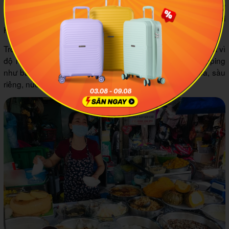
Chợ ẩm thực Hồ Thị Kỷ còn có một tên gọi khác đó là chợ
Campuchia vì ở đây có rất nhiều món ăn đặc sản của người
Khơ-me, Campuchia.
Trong đó, món chè Campuchia của cô Huôi là nổi tiếng nhất vì
độ ngon khó cưỡng. Chè ngọt ăn kèm với một “mớ” topping
như bánh flan bí đỏ, thốt nốt, hạt me, trứng sợi, sương sa, sầu
riêng, nước cốt dừa beo béo,...