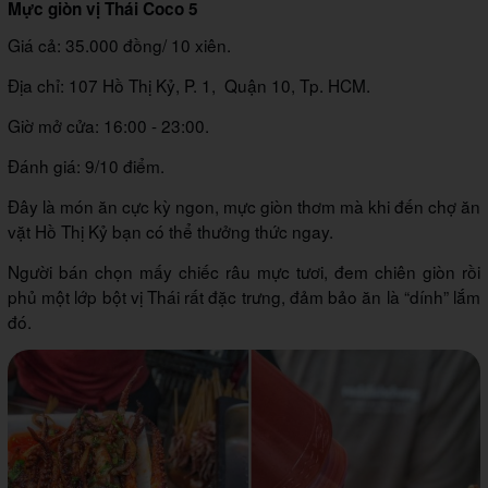
Mực giòn vị Thái Coco 5
Giá cả: 35.000 đồng/ 10 xiên.
Địa chỉ: 107 Hồ Thị Kỷ, P. 1, Quận 10, Tp. HCM.
Giờ mở cửa: 16:00 - 23:00.
Đánh giá: 9/10 điểm.
Đây là món ăn cực kỳ ngon, mực giòn thơm mà khi đến chợ ăn
vặt Hồ Thị Kỷ bạn có thể thưởng thức ngay.
Người bán chọn mấy chiếc râu mực tươi, đem chiên giòn rồi
phủ một lớp bột vị Thái rất đặc trưng, đảm bảo ăn là “dính” lắm
đó.