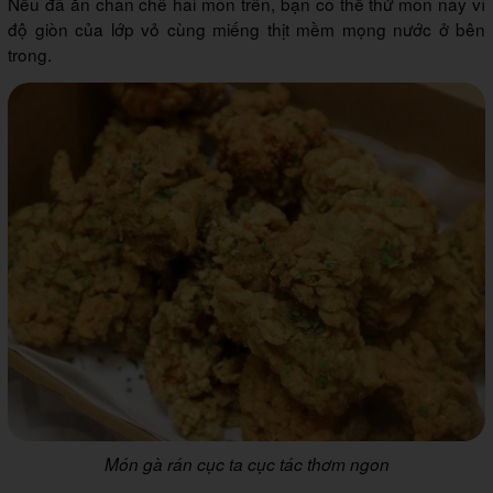
Nếu đã ăn chán chê hai món trên, bạn có thể thử món này vì
độ giòn của lớp vỏ cùng miếng thịt mềm mọng nước ở bên
trong.
Món gà rán cục ta cục tác thơm ngon