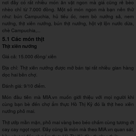
nơi đây có rất nhiều món ăn vặt ngon mà giá cũng rẻ bèo
nhèo chỉ từ 7.000 đồng. Một số món ngon mà bạn nên thử
như: bún Campuchia, hủ tiếu ốc, nem bò nướng sả, nem
nướng, thịt xiên nướng, bún thịt nướng, hột vịt lộn nước dừa,
chè Campuchia,...
5.1 Các món thịt
Thịt xiên nướng
Giá cả: 15.000 đồng/ xiên
Địa chỉ: Thịt xiên nướng được mở bán tại rất nhiều gian hàng
dọc hai bên chợ.
Đánh giá: 9/10 điểm.
Món đầu tiên mà MIA.vn muốn giới thiệu với mọi người khi
cùng bạn bè đến chợ ẩm thực Hồ Thị Kỷ đó là thịt heo xiên
nướng phô mai.
Thịt ướp mằn mặn, phô mai vàng beo béo chấm cùng tương ớt
cay cay ngọt ngọt. Đây cũng là món mà theo MIA.vn quan sát,