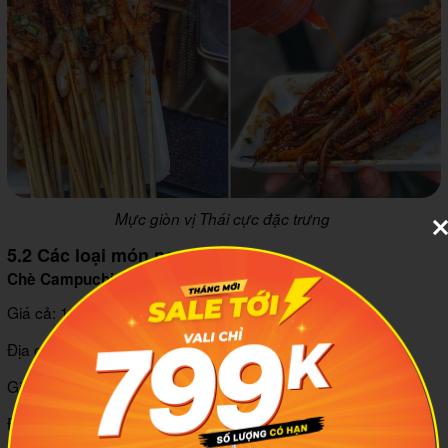
Mực giòn vị Thái cực đặc trưng
5.2 Các loại món ngọt
Chè Campuchia cô Huôi
Giá cả: 10.000 - 30.000/ phần.
Địa chỉ: 57/21A Chợ Hồ Thị Kỷ, P. 1, Quận 10, Tp. HCM
Giờ mở cửa: 9:00 - 15:00.
Đánh giá: 8,5/10 điểm.