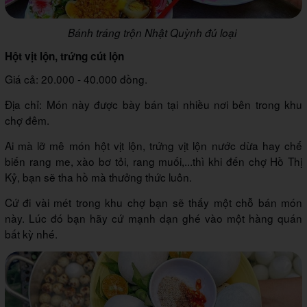
Bánh tráng trộn Nhật Quỳnh đủ loại
Hột vịt lộn, trứng cút lộn
Giá cả: 20.000 - 40.000 đồng.
Địa chỉ: Món này được bày bán tại nhiều nơi bên trong khu
chợ đêm.
Ai mà lỡ mê món hột vịt lộn, trứng vịt lộn nước dừa hay chế
biến rang me, xào bơ tỏi, rang muối,...thì khi đến chợ Hồ Thị
Kỷ, bạn sẽ tha hồ mà thưởng thức luôn.
Cứ đi vài mét trong khu chợ bạn sẽ thấy một chỗ bán món
này. Lúc đó bạn hãy cứ mạnh dạn ghé vào một hàng quán
bất kỳ nhé.