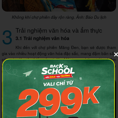
Không khí chợ phiên đầy rộn ràng. Ảnh: Báo Du lịch
3
Trải nghiệm văn hóa và ẩm thực
3.1 Trải nghiệm văn hóa
Khi đến với chợ phiên Măng Đen, bạn sẽ được tham
gia vào nhiều hoạt động văn hóa đặc sắc, mang đậm bản sắc
của các dân tộc thiểu số nơi đây. Một trong những trải nghiệm
đáng nhớ nhất là học cách đánh đàn t’rưng – loại nhạc cụ
truyền thống của các dân tộc Tây Nguyên.