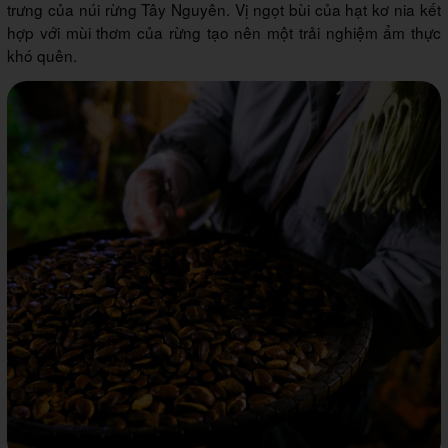
trưng của núi rừng Tây Nguyên. Vị ngọt bùi của hạt kơ nia kết
hợp với mùi thơm của rừng tạo nên một trải nghiệm ẩm thực
khó quên.