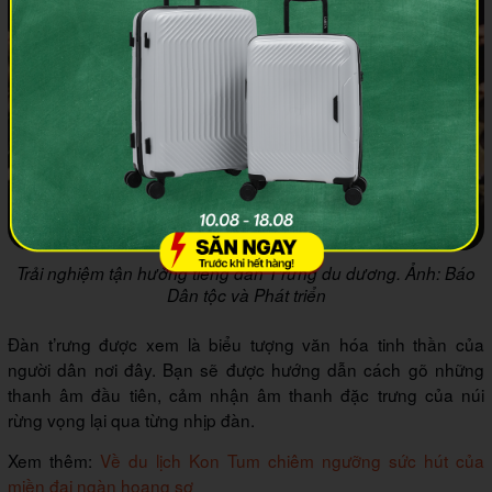
Trải nghiệm tận hưởng tiếng đàn T'rưng du dương. Ảnh: Báo
Dân tộc và Phát triển
Đàn t’rưng được xem là biểu tượng văn hóa tinh thần của
người dân nơi đây. Bạn sẽ được hướng dẫn cách gõ những
thanh âm đầu tiên, cảm nhận âm thanh đặc trưng của núi
rừng vọng lại qua từng nhịp đàn.
Xem thêm:
Về du lịch Kon Tum chiêm ngưỡng sức hút của
miền đại ngàn hoang sơ