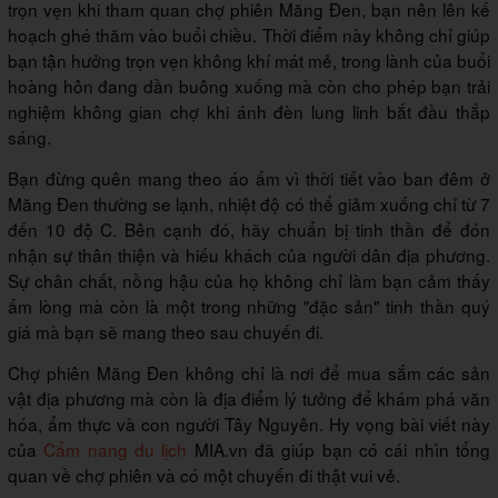
trọn vẹn khi tham quan chợ phiên Măng Đen, bạn nên lên kế
hoạch ghé thăm vào buổi chiều. Thời điểm này không chỉ giúp
bạn tận hưởng trọn vẹn không khí mát mẻ, trong lành của buổi
hoàng hôn đang dần buông xuống mà còn cho phép bạn trải
nghiệm không gian chợ khi ánh đèn lung linh bắt đầu thắp
sáng.
Bạn đừng quên mang theo áo ấm vì thời tiết vào ban đêm ở
Măng Đen thường se lạnh, nhiệt độ có thể giảm xuống chỉ từ 7
đến 10 độ C. Bên cạnh đó, hãy chuẩn bị tinh thần để đón
nhận sự thân thiện và hiếu khách của người dân địa phương.
Sự chân chất, nồng hậu của họ không chỉ làm bạn cảm thấy
ấm lòng mà còn là một trong những "đặc sản" tinh thần quý
giá mà bạn sẽ mang theo sau chuyến đi.
Chợ phiên Măng Đen không chỉ là nơi để mua sắm các sản
vật địa phương mà còn là địa điểm lý tưởng để khám phá văn
hóa, ẩm thực và con người Tây Nguyên. Hy vọng bài viết này
của
Cẩm nang du lịch
MIA.vn đã giúp bạn có cái nhìn tổng
quan về chợ phiên và có một chuyến đi thật vui vẻ.