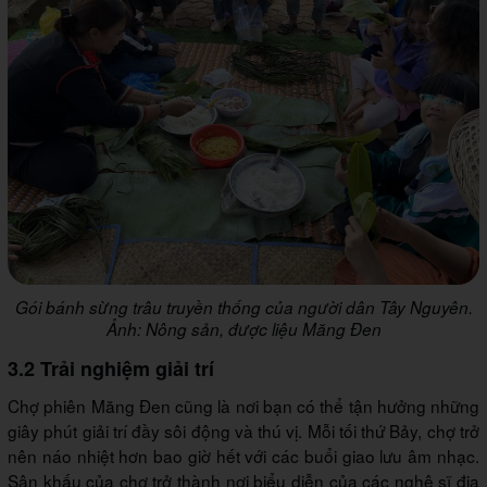
Gói bánh sừng trâu truyền thống của người dân Tây Nguyên.
Ảnh: Nông sản, được liệu Măng Đen
3.2 Trải nghiệm giải trí
Chợ phiên Măng Đen cũng là nơi bạn có thể tận hưởng những
giây phút giải trí đầy sôi động và thú vị. Mỗi tối thứ Bảy, chợ trở
nên náo nhiệt hơn bao giờ hết với các buổi giao lưu âm nhạc.
Sân khấu của chợ trở thành nơi biểu diễn của các nghệ sĩ địa