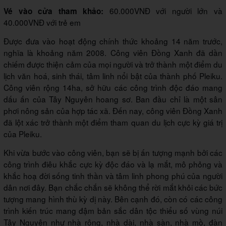
60.000VNĐ với người lớn và
Vé vào cửa tham khảo:
40.000VNĐ với trẻ em
Được đưa vào hoạt động chính thức khoảng 14 năm trước,
nghĩa là khoảng năm 2008. Công viên Đồng Xanh đã dần
chiếm được thiện cảm của mọi người và trở thành một điểm du
lịch văn hoá, sinh thái, tâm linh nổi bật của thành phố Pleiku.
Công viên rộng 14ha, sở hữu các công trình độc đáo mang
dấu ấn của Tây Nguyên hoang sơ. Ban đầu chỉ là một sân
phơi nông sản của hợp tác xã. Đến nay, công viên Đồng Xanh
đã lột xác trở thành một điểm tham quan du lịch cực kỳ giá trị
của Pleiku.
Khi vừa bước vào công viên, bạn sẽ bị ấn tượng mạnh bởi các
công trình điêu khắc cực kỳ độc đáo và lạ mắt, mô phỏng và
khắc hoạ đời sống tinh thần và tâm linh phong phú của người
dân nơi đây. Bạn chắc chắn sẽ không thể rời mắt khỏi các bức
tượng mang hình thù kỳ dị này. Bên cạnh đó, còn có các công
trình kiến trúc mang đậm bản sắc dân tộc thiểu số vùng núi
Tây Nguyên như nhà rông, nhà dài, nhà sàn, nhà mồ, đàn