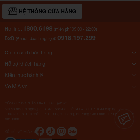
HỆ THỐNG CỬA HÀNG
1800.6198
Hotline:
(miễn phí 09:00 - 22:00)
0918.197.299
B2B
:
(Khách doanh nghiệp)
Chính sách bán hàng
Hỗ trợ khách hàng
Kiến thức hành lý
Về MIA.vn
CÔNG TY CỔ PHẦN MIA RETAIL @2026
Mã số doanh nghiệp: 0314826894 do sở KH & ĐT TP.HCM cấp ngày
10/01/2018. Địa chỉ: 117-119 Bạch Đằng, Phường Gia Định, TP. Hồ Chí Minh,
Việt Nam.
Kết nối với MIA.vn