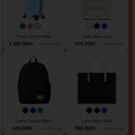
#40454a
#b76e79
#9ad8e7
#ffffff
#faf0e6
#000000
#0000FF
Pisani X9 YG1849A
Larita Metro One
3.390.000₫
479.000₫
-26%
-19%
4.612.000₫
589.000₫
+1
#faf0e6
#000000
#0000FF
#008000
#000000
#000000
#1e35a5
Larita Classic Basic
Larita Metro Work
449.000₫
589.000₫
-13%
-16%
519.000₫
699.000₫