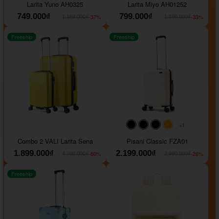
Larita Yuno AH0325
Larita Miyo AH01252
749.000₫
799.000₫
-37%
-33%
1.189.000₫
1.199.000₫
Freeship
Freeship
+1
#000000
#000000
#000000
#ffa500
Combo 2 VALI Larita Sena
Pisani Classic FZA01
1.899.000₫
2.199.000₫
-60%
-26%
4.700.000₫
2.990.000₫
Freeship