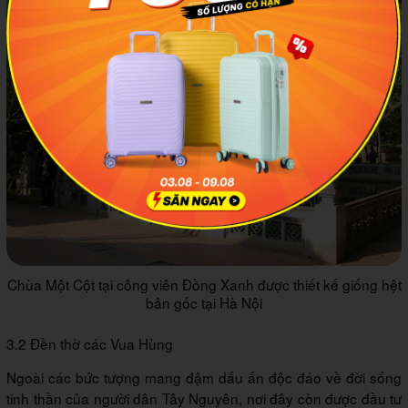
Chùa Một Cột tại công viên Đồng Xanh được thiết kế giống hệt
bản gốc tại Hà Nội
3.2 Đền thờ các Vua Hùng
Ngoài các bức tượng mang đậm dấu ấn độc đáo về đời sống
tinh thần của người dân Tây Nguyên, nơi đây còn được đầu tư