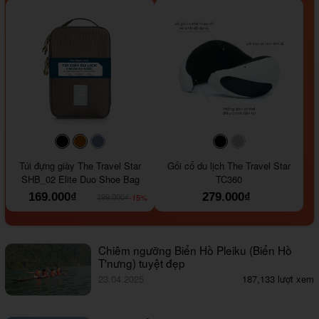
#000000
#964B00
#647290
#000000
#a9a9a9
Túi đựng giày The Travel Star
Gối cổ du lịch The Travel Star
SHB_02 Elite Duo Shoe Bag
TC360
169.000₫
279.000₫
-15%
199.000₫
Chiêm ngưỡng Biển Hồ Pleiku (Biển Hồ
T'nưng) tuyệt đẹp
23.04.2025
187,133 lượt xem