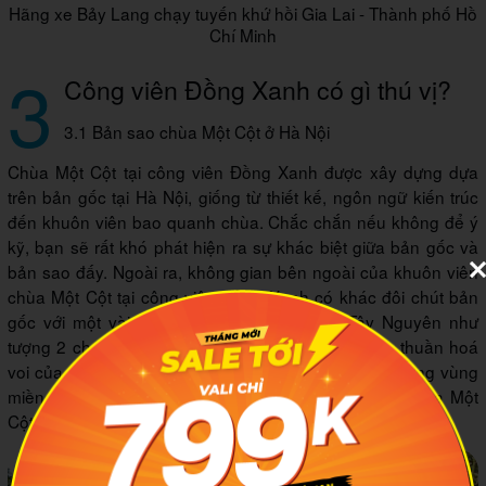
Hãng xe Bảy Lang chạy tuyến khứ hồi Gia Lai - Thành phố Hồ
Chí Minh
3
Công viên Đồng Xanh có gì thú vị?
3.1 Bản sao chùa Một Cột ở Hà Nội
Chùa Một Cột tại công viên Đồng Xanh được xây dựng dựa
trên bản gốc tại Hà Nội, giống từ thiết kế, ngôn ngữ kiến trúc
đến khuôn viên bao quanh chùa. Chắc chắn nếu không để ý
kỹ, bạn sẽ rất khó phát hiện ra sự khác biệt giữa bản gốc và
bản sao đấy. Ngoài ra, không gian bên ngoài của khuôn viên
chùa Một Cột tại công viên Đồng Xanh có khác đôi chút bản
gốc với một vài điểm đặc trưng của vùng Tây Nguyên như
tượng 2 chú voi đá, thể hiện khả năng săn bắt và thuần hoá
voi của người dân nơi đây. Tuy vậy, các điểm đặc trưng vùng
miền này không mang lại cảm giác tranh chấp với chùa Một
Cột mà tôn lên vẻ đẹp vốn có của nó.