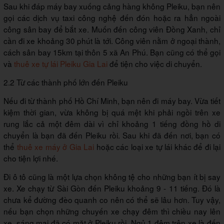
Sau khi đáp máy bay xuống cảng hàng không Pleiku, bạn nên
gọi các dịch vụ taxi công nghệ đến đón hoặc ra hẳn ngoài
công sân bay để bắt xe. Muốn đến công viên Đồng Xanh, chỉ
cần đi xe khoảng 30 phút là tới. Công viên nằm ở ngoại thành,
cách sân bay 15km tại thôn 5 xã An Phú. Bạn cũng có thể gọi
và
thuê xe tự lái Pleiku Gia Lai
để tiện cho việc di chuyển.
2.2 Từ các thành phố lớn đến Pleiku
Nếu đi từ thành phố Hồ Chí Minh, bạn nên đi máy bay. Vừa tiết
kiệm thời gian, vừa không bị quá mệt khi phải ngồi trên xe
rung lắc cả một đêm dài vì chỉ khoảng 1 tiếng đồng hồ di
chuyển là bạn đã đến Pleiku rồi. Sau khi đã đến nơi, bạn có
thể
thuê xe máy ở Gia Lai
hoặc các loại xe tự lái khác để đi lại
cho tiện lợi nhé.
Đi ô tô cũng là một lựa chọn không tệ cho những bạn ít bị say
xe. Xe chạy từ Sài Gòn đến Pleiku khoảng 9 - 11 tiếng. Đó là
chưa kể đường đèo quanh co nên có thể sẽ lâu hơn. Tuy vậy,
nếu bạn chọn những chuyến xe chạy đêm thì chiều nay lên
xe, sáng mai đã có mặt ở Pleiku rồi. Ngủ 1 đêm trên xe là đến