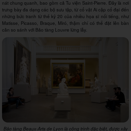
nát chung quanh, bao gồm cả Tu viện Saint-Pierre. Đây là nơi
trưng bày đa dạng các bộ sưu tập, từ cổ vật Ai cập cổ đại đến
những bức tranh từ thế kỷ 20 của nhiều họa sĩ nổi tiếng, như
Matisse, Picasso, Braque, Miró, thậm chí có thể đặt lên bàn
cân so sánh với Bảo tàng Louvre lừng lẫy.
Bảo tàng Beaux-Arts de Lyon là công trình đặc biệt, được xây