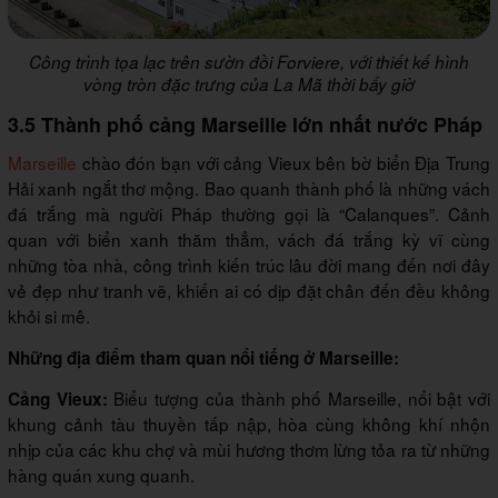
Công trình tọa lạc trên sườn đồi Forviere, với thiết kế hình
vòng tròn đặc trưng của La Mã thời bấy giờ
3.5 Thành phố cảng Marseille lớn nhất nước Pháp
Marseille
chào đón bạn với cảng Vieux bên bờ biển Địa Trung
Hải xanh ngắt thơ mộng. Bao quanh thành phố là những vách
đá trắng mà người Pháp thường gọi là “Calanques”. Cảnh
quan với biển xanh thăm thẳm, vách đá trắng kỳ vĩ cùng
những tòa nhà, công trình kiến trúc lâu đời mang đến nơi đây
vẻ đẹp như tranh vẽ, khiến ai có dịp đặt chân đến đều không
khỏi si mê.
Những địa điểm tham quan nổi tiếng ở Marseille:
Biểu tượng của thành phố Marseille, nổi bật với
Cảng Vieux:
khung cảnh tàu thuyền tấp nập, hòa cùng không khí nhộn
nhịp của các khu chợ và mùi hương thơm lừng tỏa ra từ những
hàng quán xung quanh.