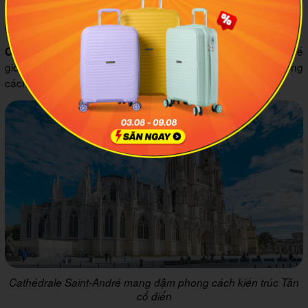
rượu vang và 13000 nông trại nho.
Những địa điểm tham quan nổi tiếng nhất ở Bordeaux:
Nhà thờ Saint Andrew là Di sản Thế
Cathédrale Saint-André:
giới của UNESCO được xây dựng từ thế kỷ 12, mang phong
cách kiến trúc Tân cổ điển đặc trưng.
Cathédrale Saint-André mang đậm phong cách kiến trúc Tân
cổ điển