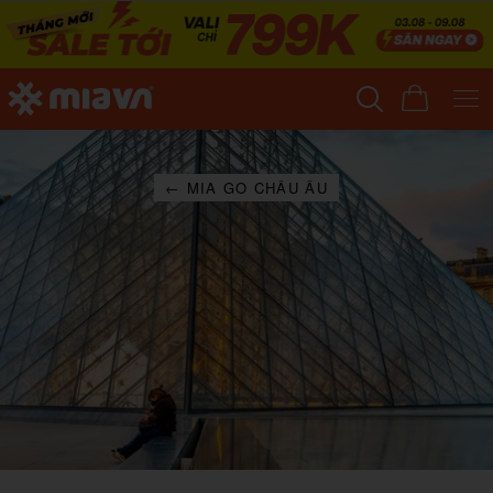
← MIA GO CHÂU ÂU