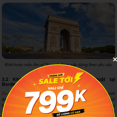
Khải hoàn môn Arc of Triumph được xây dựng theo yêu cầu
của Napoléon
3.2 Khám phá thiên đường nghệ thuật tại
Bordeaux
Bordeaux
được mệnh danh là La Belle Endormie hay “Người
đẹp ngủ trong rừng”. Thành phố miền nam nước Pháp này nổi
tiếng với những vườn nho và nền công nghiệp sản xuất rượu
vang ấn tượng. Toàn thành phố có hơn 9000 xưởng sản xuất