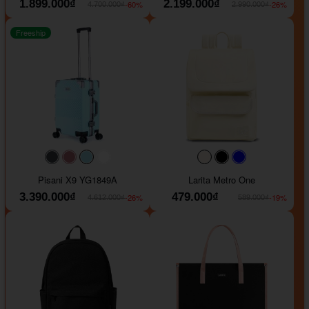
1.899.000₫
2.199.000₫
-60%
-26%
4.700.000₫
2.990.000₫
Freeship
#40454a
#b76e79
#9ad8e7
#ffffff
#faf0e6
#000000
#0000FF
Pisani X9 YG1849A
Larita Metro One
3.390.000₫
479.000₫
-26%
-19%
4.612.000₫
589.000₫