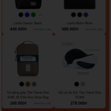
+1
#faf0e6
#000000
#0000FF
#008000
#000000
#000000
#1e35a5
Larita Classic Basic
Larita Metro Work
449.000₫
589.000₫
-13%
-16%
519.000₫
699.000₫
#000000
#964B00
#647290
#000000
#a9a9a9
Túi đựng giày The Travel Star
Gối cổ du lịch The Travel Star
SHB_02 Elite Duo Shoe Bag
TC360
169.000₫
279.000₫
-15%
199.000₫