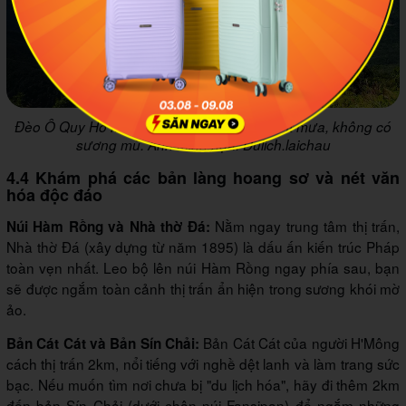
Đèo Ô Quy Hồ mùa này ít thử thách hơn vì ít mưa, không có
sương mù. Ảnh minh họa: Dulich.laichau
4.4 Khám phá các bản làng hoang sơ và nét văn
hóa độc đáo
Nằm ngay trung tâm thị trấn,
Núi Hàm Rồng và Nhà thờ Đá:
Nhà thờ Đá (xây dựng từ năm 1895) là dấu ấn kiến trúc Pháp
toàn vẹn nhất. Leo bộ lên núi Hàm Rồng ngay phía sau, bạn
sẽ được ngắm toàn cảnh thị trấn ẩn hiện trong sương khói mờ
ảo.
Bản Cát Cát của người H'Mông
Bản Cát Cát và Bản Sín Chải:
cách thị trấn 2km, nổi tiếng với nghề dệt lanh và làm trang sức
bạc. Nếu muốn tìm nơi chưa bị "du lịch hóa", hãy đi thêm 2km
đến bản Sín Chải (dưới chân núi Fansipan) để ngắm những