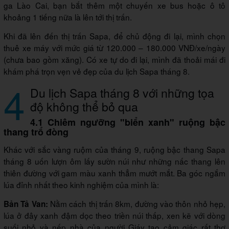
ga Lào Cai, bạn bắt thêm một chuyến xe bus hoặc ô tô
khoảng 1 tiếng nữa là lên tới thị trấn.
Khi đã lên đến thị trấn Sapa, để chủ động đi lại, mình chọn
thuê xe máy với mức giá từ 120.000 – 180.000 VNĐ/xe/ngày
(chưa bao gồm xăng). Có xe tự do đi lại, mình đã thoải mái đi
khám phá trọn vẹn vẻ đẹp của du lịch Sapa tháng 8.
4
Du lịch Sapa tháng 8 với những tọa
độ không thể bỏ qua
4.1 Chiêm ngưỡng "biển xanh" ruộng bậc
thang trổ đòng
Khác với sắc vàng ruộm của tháng 9, ruộng bậc thang Sapa
tháng 8 uốn lượn ôm lấy sườn núi như những nấc thang lên
thiên đường với gam màu xanh thẳm mướt mắt. Ba góc ngắm
lúa đỉnh nhất theo kinh nghiệm của mình là:
Nằm cách thị trấn 8km, đường vào thôn nhỏ hẹp,
Bản Tả Van:
lúa ở đây xanh đậm dọc theo triền núi thấp, xen kẽ với dòng
suối nhỏ và nếp nhà của người Giáy tạo cảm giác rất thơ