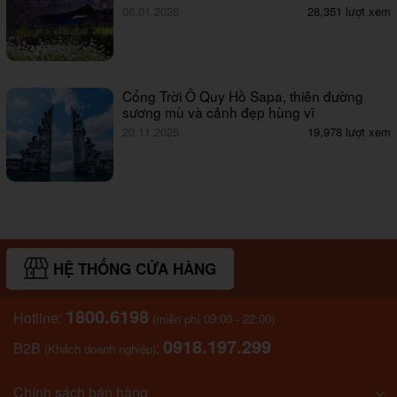
06.01.2026
28,351 lượt xem
Cổng Trời Ô Quy Hồ Sapa, thiên đường
sương mù và cảnh đẹp hùng vĩ
20.11.2025
19,978 lượt xem
HỆ THỐNG CỬA HÀNG
1800.6198
Hotline:
(miễn phí 09:00 - 22:00)
0918.197.299
B2B
:
(Khách doanh nghiệp)
Chính sách bán hàng