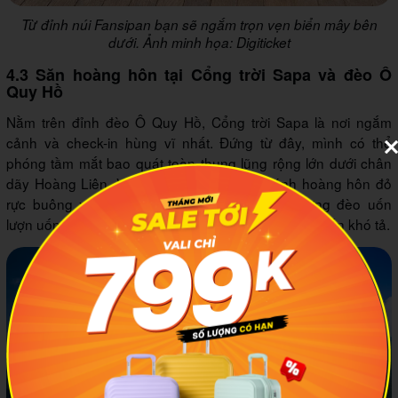
Từ đỉnh núi Fansipan bạn sẽ ngắm trọn vẹn biển mây bên
dưới. Ảnh minh họa: Digiticket
4.3 Săn hoàng hôn tại Cổng trời Sapa và đèo Ô
Quy Hồ
Nằm trên đỉnh đèo Ô Quy Hồ, Cổng trời Sapa là nơi ngắm
cảnh và check-in hùng vĩ nhất. Đứng từ đây, mình có thể
phóng tầm mắt bao quát toàn thung lũng rộng lớn dưới chân
dãy Hoàng Liên. Vào buổi chiều tháng 8, ánh hoàng hôn đỏ
rực buông xuống nhuộm hồng những con đường đèo uốn
lượn uốn khúc phía xa, mang lại cảm xúc bình yên đến khó tả.