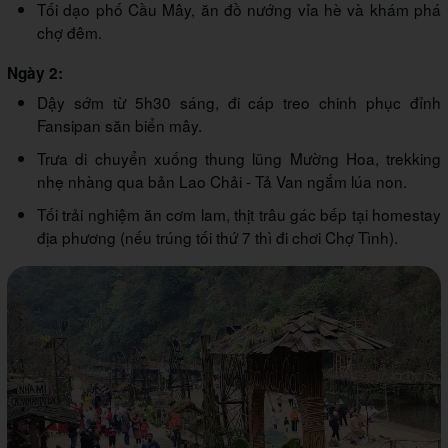
Tối dạo phố Cầu Mây, ăn đồ nướng vỉa hè và khám phá
chợ đêm.
Ngày 2:
Dậy sớm từ 5h30 sáng, đi cáp treo chinh phục đỉnh
Fansipan săn biển mây.
Trưa di chuyển xuống thung lũng Mường Hoa, trekking
nhẹ nhàng qua bản Lao Chải - Tả Van ngắm lúa non.
Tối trải nghiệm ăn cơm lam, thịt trâu gác bếp tại homestay
địa phương (nếu trúng tối thứ 7 thì đi chơi Chợ Tình).