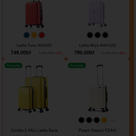
#093f69
#ffa500
#FF0000
#000000
#000000
#000000
Larita Yuno AH0325
Larita Miyo AH01252
749.000₫
799.000₫
-37%
-33%
1.189.000₫
1.199.000₫
Freeship
Freeship
+1
#000000
#000000
#000000
#ffa500
Combo 2 VALI Larita Sena
Pisani Classic FZA01