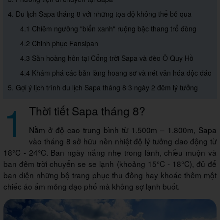
4. Du lịch Sapa tháng 8 với những tọa độ không thể bỏ qua
4.1 Chiêm ngưỡng "biển xanh" ruộng bậc thang trổ đòng
4.2 Chinh phục Fansipan
4.3 Săn hoàng hôn tại Cổng trời Sapa và đèo Ô Quy Hồ
4.4 Khám phá các bản làng hoang sơ và nét văn hóa độc đáo
5. Gợi ý lịch trình du lịch Sapa tháng 8 3 ngày 2 đêm lý tưởng
1
Thời tiết Sapa tháng 8?
Nằm ở độ cao trung bình từ 1.500m – 1.800m, Sapa
vào tháng 8 sở hữu nền nhiệt độ lý tưởng dao động từ
18°C - 24°C. Ban ngày nắng nhẹ trong lành, chiều muộn và
ban đêm trời chuyển se se lạnh (khoảng 15°C - 18°C), đủ để
bạn diện những bộ trang phục thu đông hay khoác thêm một
chiếc áo ấm mỏng dạo phố mà không sợ lạnh buốt.