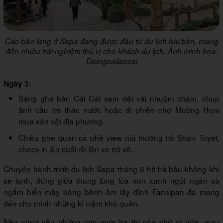
Các bản làng ở Sapa đang được đầu tư du lịch bài bản, mang
đến nhiều trải nghiệm thú vị cho khách du lịch. Ảnh minh họa:
Doingoailaocai
Ngày 3:
Sáng ghé bản Cát Cát xem dệt vải nhuộm chàm, chụp
ảnh cầu tre thác nước hoặc đi phiên chợ Mường Hum
mua sản vật địa phương.
Chiều ghé quán cà phê view núi thưởng trà Shan Tuyết,
check-in lần cuối rồi lên xe trở về.
Chuyến hành trình du lịch Sapa tháng 8 hít hà bầu không khí
se lạnh, đứng giữa thung lũng lúa non xanh ngút ngàn và
ngắm biển mây bồng bềnh ôm lấy đỉnh Fansipan đã mang
đến cho mình những kỉ niệm khó quên.
Nếu cũng yêu những cơn mưa hạ thì còn chờ gì nữa, mau