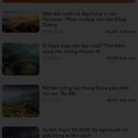
Điên đảo trước vẻ đẹp hùng vĩ của
Fansipan - Phan xi păng nóc nhà Đông
Dương
06.06.2025
192,601 lượt xem
Đi Sapa mùa nào đẹp nhất? Thời điểm
vàng cho những chuyến đi
12.08.2025
63,324 lượt xem
Kiệt tác ruộng bậc thang Sapa giữa miền
núi cao Tây Bắc
11.09.2023
40,871 lượt xem
Du lịch Sapa Tết 2026: Kỳ nghỉ tuyệt vời
giữa bồng lai tiên cảnh