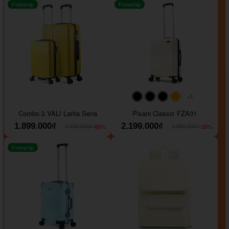
Freeship
Freeship
+1
#000000
#000000
#000000
#ffa500
Combo 2 VALI Larita Sena
Pisani Classic FZA01
1.899.000₫
2.199.000₫
-60%
-26%
4.700.000₫
2.990.000₫
Freeship