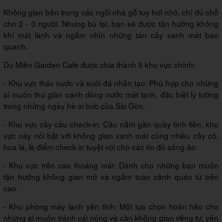
Không gian bên trong các ngôi nhà gỗ tuy hơi nhỏ, chỉ đủ chỗ
cho 2 - 3 người. Nhưng bù lại, bạn sẽ được tận hưởng không
khí mát lành và ngắm nhìn những tán cây xanh mát bao
quanh.
Du Miên Garden Cafe được chia thành 5 khu vực chính:
- Khu vực thác nước và suối đá nhân tạo: Phù hợp cho những
ai muốn thư giãn cạnh dòng nước mát lạnh, đặc biệt lý tưởng
trong những ngày hè oi bức của Sài Gòn.
- Khu vực cây cầu check-in: Cầu nằm gần quầy tính tiền, khu
vực này nổi bật với không gian xanh mát cùng nhiều cây cỏ,
hoa lá, là điểm check-in tuyệt vời cho các tín đồ sống ảo.
- Khu vực trên cao thoáng mát: Dành cho những bạn muốn
tận hưởng không gian mở và ngắm toàn cảnh quán từ trên
cao.
- Khu phòng máy lạnh yên tĩnh: Một lựa chọn hoàn hảo cho
những ai muốn tránh cái nóng và cần không gian riêng tư, yên