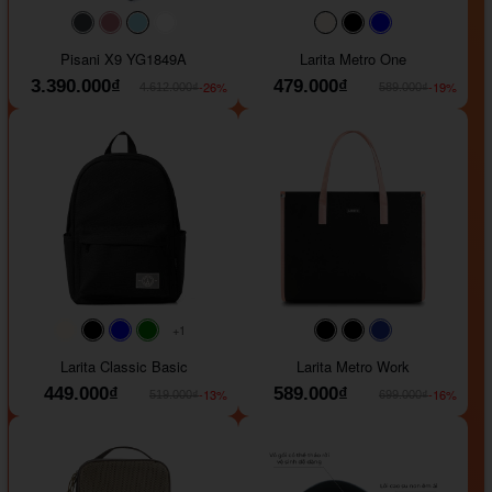
#40454a
#b76e79
#9ad8e7
#ffffff
#faf0e6
#000000
#0000FF
Pisani X9 YG1849A
Larita Metro One
3.390.000₫
479.000₫
-26%
-19%
4.612.000₫
589.000₫
+1
#faf0e6
#000000
#0000FF
#008000
#000000
#000000
#1e35a5
Larita Classic Basic
Larita Metro Work
449.000₫
589.000₫
-13%
-16%
519.000₫
699.000₫