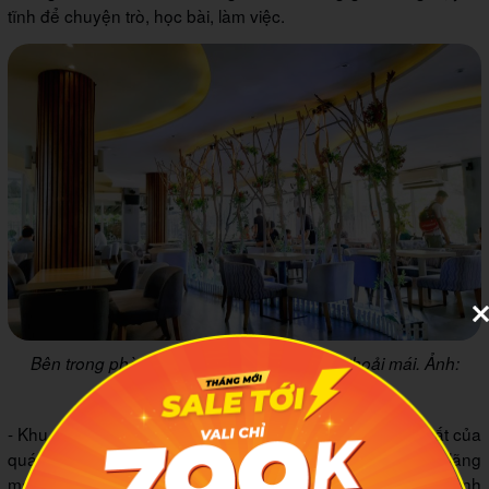
tĩnh để chuyện trò, học bài, làm việc.
Bên trong phòng máy lạnh rất yên tĩnh và thoải mái. Ảnh:
DuMienGardenCoffee
- Khu nhà gỗ trên cây cổ thụ: Đây là khu vực đặc biệt nhất của
quán, rất thích hợp cho các cặp đôi tìm kiếm không gian lãng
mạn và riêng tư. Từ đây, bạn có thể ngắm nhìn toàn bộ cảnh