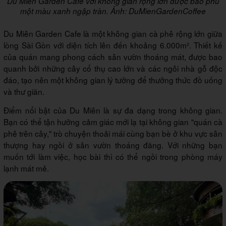
Du Miên Garden Cafe với không gian rộng lớn được bao phủ
một màu xanh ngập tràn. Ảnh: DuMienGardenCoffee
Du Miên Garden Cafe là một không gian cà phê rộng lớn giữa
lòng Sài Gòn với diện tích lên đến khoảng 6.000m². Thiết kế
của quán mang phong cách sân vườn thoáng mát, được bao
quanh bởi những cây cổ thụ cao lớn và các ngôi nhà gỗ độc
đáo, tạo nên một không gian lý tưởng để thưởng thức đồ uống
và thư giãn.
Điểm nổi bật của Du Miên là sự đa dạng trong không gian.
Bạn có thể tận hưởng cảm giác mới lạ tại không gian "quán cà
phê trên cây," trò chuyện thoải mái cùng bạn bè ở khu vực sân
thượng hay ngồi ở sân vườn thoáng đãng. Với những bạn
muốn tới làm việc, học bài thì có thể ngồi trong phòng máy
lạnh mát mẻ.