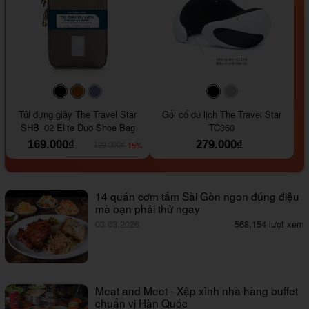
#000000
#964B00
#647290
#000000
#a9a9a9
Túi đựng giày The Travel Star
Gối cổ du lịch The Travel Star
SHB_02 Elite Duo Shoe Bag
TC360
169.000₫
279.000₫
-15%
199.000₫
14 quán cơm tấm Sài Gòn ngon đúng điệu
mà bạn phải thử ngay
03.03.2026
568,154 lượt xem
Meat and Meet - Xập xình nhà hàng buffet
chuẩn vị Hàn Quốc