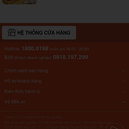
HỆ THỐNG CỬA HÀNG
1800.6198
Hotline:
(miễn phí 09:00 - 22:00)
0918.197.299
B2B
:
(Khách doanh nghiệp)
Chính sách bán hàng
Hỗ trợ khách hàng
Kiến thức hành lý
Về MIA.vn
CÔNG TY CỔ PHẦN MIA RETAIL @2026
Mã số doanh nghiệp: 0314826894 do sở KH & ĐT TP.HCM cấp ngày
10/01/2018. Địa chỉ: 117-119 Bạch Đằng, Phường Gia Định, TP. Hồ Chí Minh,