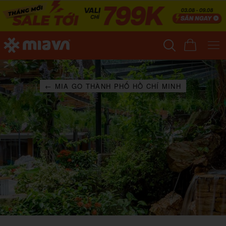
← MIA GO THÀNH PHỐ HỒ CHÍ MINH