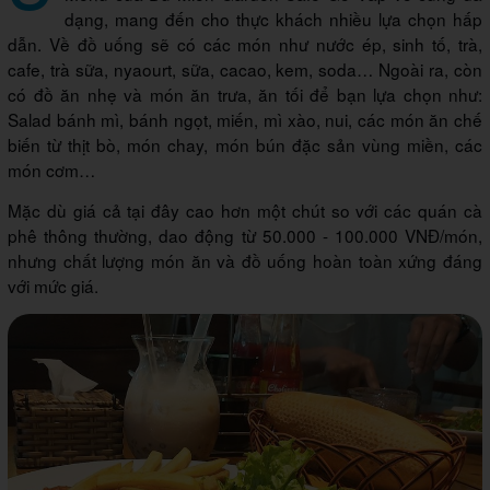
dạng, mang đến cho thực khách nhiều lựa chọn hấp
dẫn. Về đồ uống sẽ có các món như nước ép, sinh tố, trà,
cafe, trà sữa, nyaourt, sữa, cacao, kem, soda… Ngoài ra, còn
có đồ ăn nhẹ và món ăn trưa, ăn tối để bạn lựa chọn như:
Salad bánh mì, bánh ngọt, miến, mì xào, nui, các món ăn chế
biến từ thịt bò, món chay, món bún đặc sản vùng miền, các
món cơm…
Mặc dù giá cả tại đây cao hơn một chút so với các quán cà
phê thông thường, dao động từ 50.000 - 100.000 VNĐ/món,
nhưng chất lượng món ăn và đồ uống hoàn toàn xứng đáng
với mức giá.