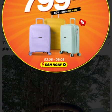
quan tuyệt đẹp của Du Miên Garden Cafe.
Cuối tuần, hãy rủ bạn bè cùng đến Du Miên để trò chuyện,
thưởng thức những món đồ uống thơm ngon và tận hưởng
không gian yên bình giữa lòng Sài Gòn. Đặc biệt, nếu ghé
quán vào buổi tối, bạn sẽ được chiêm ngưỡng khung cảnh
lung linh dưới ánh đèn rực rỡ, tạo cảm giác như lạc vào một
"Citystars" giữa thành phố. Đây chắc chắn là trải nghiệm thú vị
giúp bạn quên đi sự xô bồ của cuộc sống thường nhật.