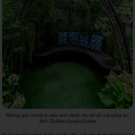
Những góc check-in siêu xinh dành cho tín đồ mê sống ảo.
Ảnh: DuMienGardenCoffee
Quán có tổng cộng 4 cây cổ thụ lớn, mỗi cây được thiết kế một