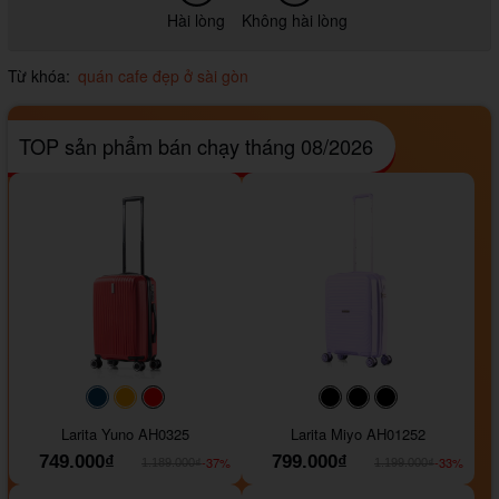
Hài lòng
Không hài lòng
Từ khóa:
quán cafe đẹp ở sài gòn
TOP sản phẩm bán chạy tháng 08/2026
#093f69
#ffa500
#FF0000
#000000
#000000
#000000
Larita Yuno AH0325
Larita Miyo AH01252
749.000₫
799.000₫
-37%
-33%
1.189.000₫
1.199.000₫