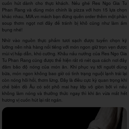
cuốn hút dành cho thực khách. Nếu ghé Res Ngo Gia Tu
Phan Rang và dùng món chính là pizza với hơn 15 lựa chọn
khác nhau, MIA.vn mách bạn đừng quên order thêm một phần
soup thơm ngọt nơi đây để tránh bị khô cũng như làm ấm
bụng nhé!
Nhờ vào nguồn thực phẩm tươi sạch được tuyển chọn kỹ
lưỡng nên nhà hàng nổi tiếng với món ngon giữ trọn vẹn được
mùi vị hấp dẫn, khó cưỡng. Khâu nấu nướng của Res Ngo Gia
Tu Phan Rang cũng được thể hiện rất rõ nét qua cách nơi đây
đảm bảo độ nóng của món ăn. Khi phục vụ tới người dùng
bữa, món ngon không bao giờ có tình trạng nguội lạnh trái lại
còn nóng hôi hổi, thơm lừng. Đây là điều cực kỳ quan trọng khi
chế biến đồ Âu có sốt phô mai hay lớp vỏ giòn bởi vì nếu
không làm nóng và thưởng thức ngay thì khi ăn vừa mất hết
hương vị cuốn hút lại rất ngán.