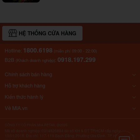
HỆ THỐNG CỬA HÀNG
1800.6198
Hotline:
(miễn phí 09:00 - 22:00)
0918.197.299
B2B
:
(Khách doanh nghiệp)
Chính sách bán hàng
Hỗ trợ khách hàng
Kiến thức hành lý
Về MIA.vn
CÔNG TY CỔ PHẦN MIA RETAIL @2026
Mã số doanh nghiệp: 0314826894 do sở KH & ĐT TP.HCM cấp ngày
10/01/2018. Địa chỉ: 117-119 Bạch Đằng, Phường Gia Định, TP. Hồ Chí Minh,