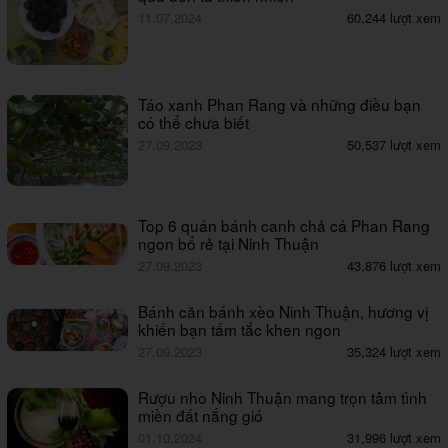
11.07.2024
60,244 lượt xem
Táo xanh Phan Rang và những điều bạn
có thể chưa biết
27.09.2023
50,537 lượt xem
Top 6 quán bánh canh chả cá Phan Rang
ngon bổ rẻ tại Ninh Thuận
27.09.2023
43,876 lượt xem
Bánh căn bánh xèo Ninh Thuận, hương vị
khiến bạn tấm tắc khen ngon
27.09.2023
35,324 lượt xem
Rượu nho Ninh Thuận mang trọn tâm tình
miền đất nắng gió
01.10.2024
31,996 lượt xem