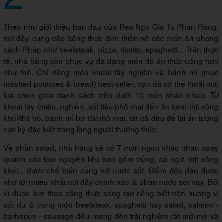
Theo như giới thiệu ban đầu của Res Ngo Gia Tu Phan Rang,
nơi đây cung cấp bảng thực đơn thiên về các món ăn phong
cách Pháp như beefsteak, pizza, risotto, spaghetti... Trên thực
tế, nhà hàng còn phục vụ đa dạng món đồ ăn thức uống hơn
như thế. Chỉ riêng món khoai tây nghiền và bánh mì (mục
mashed potatoes & bread) best-seller, bạn đã có thể thoải mái
lựa chọn giữa danh sách trên dưới 10 món khác nhau. Từ
khoai tây chiên, nghiền, sốt tiêu/phô mai đến ăn kèm thịt xông
khói/thịt bò, bánh mì bơ tỏi/phô mai, tất cả đều để lại ấn tượng
cực kỳ đặc biệt trong lòng người thưởng thức.
Về phần salad, nhà hàng sẽ có 7 món ngon khác nhau xoay
quanh các loại nguyên liệu bao gồm trứng, cá ngừ, thịt xông
khói... được chế biến cùng với nước sốt. Điểm độc đáo được
nhớ tới nhiều nhất nơi đây chính xác là phần nước sốt này. Bởi
vì được làm theo công thức sáng tạo riêng biệt nên hương vị
sốt dù là trong món beefsteak, spaghetti hay salad, salmon -
barbecue - sausage đều mang đến trải nghiệm rất mới mẻ và