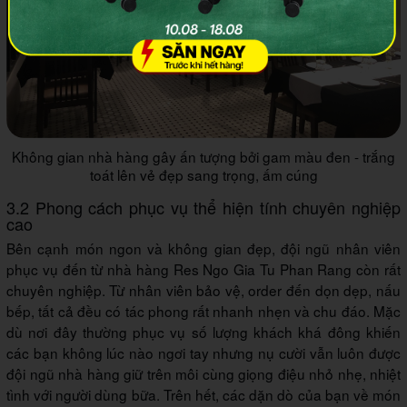
Không gian nhà hàng gây ấn tượng bởi gam màu đen - trắng
toát lên vẻ đẹp sang trọng, ấm cúng
3.2 Phong cách phục vụ thể hiện tính chuyên nghiệp
cao
Bên cạnh món ngon và không gian đẹp, đội ngũ nhân viên
phục vụ đến từ nhà hàng Res Ngo Gia Tu Phan Rang còn rất
chuyên nghiệp. Từ nhân viên bảo vệ, order đến dọn dẹp, nấu
bếp, tất cả đều có tác phong rất nhanh nhẹn và chu đáo. Mặc
dù nơi đây thường phục vụ số lượng khách khá đông khiến
các bạn không lúc nào ngơi tay nhưng nụ cười vẫn luôn được
đội ngũ nhà hàng giữ trên môi cùng giọng điệu nhỏ nhẹ, nhiệt
tình với người dùng bữa. Trên hết, các dặn dò của bạn về món