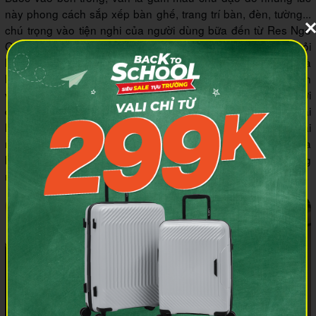
này phong cách sắp xếp bàn ghế, trang trí bàn, đèn, tường...
chú trọng vào tiện nghi của người dùng bữa đến từ Res Ngo
Gia Tu Phan Rang lại khiến tín đồ ẩm thực gần xa không khỏi
hài lòng. Hiểu được hạn chế của mình về mặt không gian, nhà
hàng chủ yếu sử dụng các khung cửa kính hình chữ nhật lớn
vừa thoáng đãng lại tạo hiệu ứng mở rộng diện tích. Bởi vì nơi
đây có 2 lầu nên bạn tới thưởng thức bữa ăn có thể thoải mái
lựa chọn chỗ ngồi tùy theo sở thích cá nhân. Còn gì bằng trải
nghiệm phong phú các món Âu thơm hương, tròn vị giữa
không gian nhà hàng hiện đại, sang trọng như thế phải không
mọi người ơi!