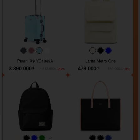
#40454a
#b76e79
#9ad8e7
#ffffff
#faf0e6
#000000
#0000FF
Pisani X9 YG1849A
Larita Metro One
3.390.000₫
479.000₫
-26%
-19%
4.612.000₫
589.000₫
+1