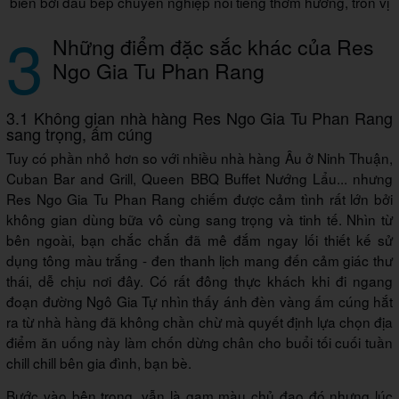
biến bởi đầu bếp chuyên nghiệp nổi tiếng thơm hương, tròn vị
3
Những điểm đặc sắc khác của Res
Ngo Gia Tu Phan Rang
3.1 Không gian nhà hàng Res Ngo Gia Tu Phan Rang
sang trọng, ấm cúng
Tuy có phần nhỏ hơn so với nhiều nhà hàng Âu ở Ninh Thuận,
Cuban Bar and Grill, Queen BBQ Buffet Nướng Lẩu... nhưng
Res Ngo Gia Tu Phan Rang chiếm được cảm tình rất lớn bởi
không gian dùng bữa vô cùng sang trọng và tinh tế. Nhìn từ
bên ngoài, bạn chắc chắn đã mê đắm ngay lối thiết kế sử
dụng tông màu trắng - đen thanh lịch mang đến cảm giác thư
thái, dễ chịu nơi đây. Có rất đông thực khách khi đi ngang
đoạn đường Ngô Gia Tự nhìn thấy ánh đèn vàng ấm cúng hắt
ra từ nhà hàng đã không chần chừ mà quyết định lựa chọn địa
điểm ăn uống này làm chốn dừng chân cho buổi tối cuối tuần
chill chill bên gia đình, bạn bè.
Bước vào bên trong, vẫn là gam màu chủ đạo đó nhưng lúc