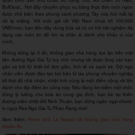
BullGoal... Nơi đây chuyên phục vụ bảng thực đơn món ngon
được chế biến theo phong cách phương Tây vừa hút mắt lại
rất lạ miệng. Với mức giá rất Việt Nam chưa tới 100.000
VNĐ/món, bạn đến đây dùng bữa sẽ có cơ hội trải nghiệm đa
dạng các món ăn để tìm ra chân ái dành cho khẩu vị của
mình.
Không dừng lại ở đó, không gian nhà hàng tọa lạc trên mặt
tiền đường Ngô Gia Tự tuy nhỏ nhưng rất được lòng các bạn
gần xa bởi lối thiết kế đơn giản, tính tế và sạch sẽ. Đội ngũ
nhân viên được đào tạo bài bản từ tác phong chuyên nghiệp
tới thái độ nhã nhặn, nhiệt tình cũng là một điểm cộng rất lớn
dành cho địa điểm ăn uống này. Nếu đang tìm kiếm một chốn
dừng lý tưởng cho bữa ăn cùng gia đình, bạn bè tại thiên
đường miền nhiệt đới Ninh Thuận, bạn đừng ngần ngại check-
in ngay Res Ngo Gia Tu Phan Rang nhé!
Xem thêm:
Khám phá Le Napoli với không gian nhà hàng
chuẩn Âu