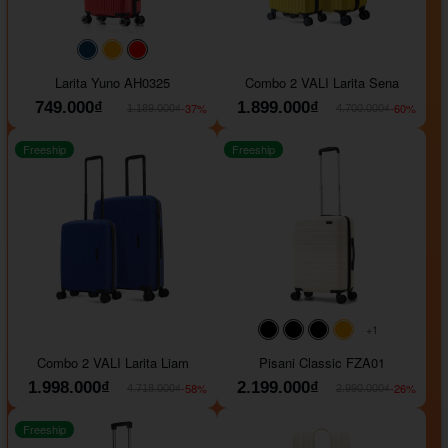
#093f69
#ffa500
#FF0000
Larita Yuno AH0325
Combo 2 VALI Larita Sena
749.000₫
1.899.000₫
-37%
-60%
1.189.000₫
4.700.000₫
Freeship
Freeship
+1
#000000
#000000
#000000
#ffa500
Combo 2 VALI Larita Liam
Pisani Classic FZA01
1.998.000₫
2.199.000₫
-58%
-26%
4.718.000₫
2.990.000₫
Freeship