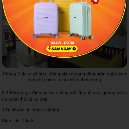
Phòng Deluxe sở hữu không gian thoáng đãng tràn ngập ánh
sáng tự nhiên từ cửa sổ và ban công
3.3 Phòng gia đình có ban công với tầm nhìn ra quang cảnh
(ra vườn, hồ và hồ bơi)
Tiêu chuẩn: 4 khách / phòng
Diện tích: 70m2