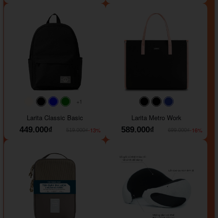
+1
#faf0e6
#000000
#0000FF
#008000
#000000
#000000
#1e35a5
Larita Classic Basic
Larita Metro Work
449.000₫
589.000₫
-13%
-16%
519.000₫
699.000₫