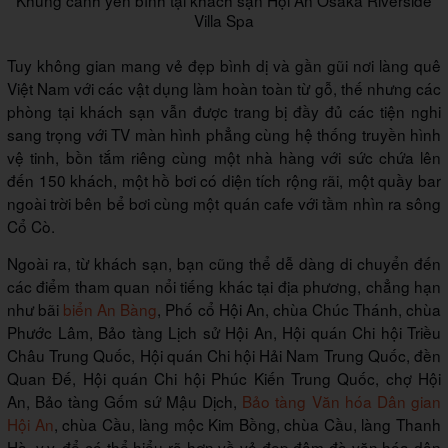
Khung cảnh yên bình tại khách sạn Hội An Osaka Riverside
Villa Spa
Tuy không gian mang vẻ đẹp bình dị và gần gũi nơi làng quê
Việt Nam với các vật dụng làm hoàn toàn từ gỗ, thế nhưng các
phòng tại khách sạn vẫn được trang bị đầy đủ các tiện nghi
sang trọng với TV màn hình phẳng cùng hệ thống truyền hình
vệ tinh, bồn tắm riêng cùng một nhà hàng với sức chứa lên
đến 150 khách, một hồ bơi có diện tích rộng rãi, một quầy bar
ngoài trời bên bể bơi cùng một quán cafe với tầm nhìn ra sông
Cổ Cò.
Ngoài ra, từ khách sạn, bạn cũng thể dễ dàng di chuyển đến
các điểm tham quan nổi tiếng khác tại địa phương, chẳng hạn
như bãi
biển An Bàng
, Phố cổ Hội An, chùa Chúc Thánh, chùa
Phước Lâm, Bảo tàng Lịch sử Hội An, Hội quán Chi hội Triều
Châu Trung Quốc, Hội quán Chi hội Hải Nam Trung Quốc, đền
Quan Đế, Hội quán Chi hội Phúc Kiến Trung Quốc, chợ Hội
An, Bảo tàng Gốm sứ Mậu Dịch,
Bảo tàng Văn hóa Dân gian
Hội An
, chùa Cầu, làng mộc Kim Bồng, chùa Cầu, làng Thanh
Hà, v.v. để có thể hiểu rõ hơn về vẻ đẹp đậm đà văn hóa dân