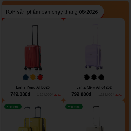
TOP sản phẩm bán chạy tháng 08/2026
#093f69
#ffa500
#FF0000
#000000
#000000
#000000
Larita Yuno AH0325
Larita Miyo AH01252
749.000₫
799.000₫
-37%
-33%
1.189.000₫
1.199.000₫
Freeship
Freeship