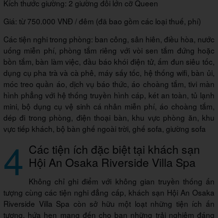
Kích thước giường: 2 giường đôi lớn cỡ Queen
Giá: từ 750.000 VNĐ / đêm (đã bao gồm các loại thuế, phí)
Các tiện nghi trong phòng: ban công, sân hiên, điều hòa, nước
uống miễn phí, phòng tắm riêng với vòi sen tắm đứng hoặc
bồn tắm, bàn làm việc, đầu báo khói điện tử, ấm đun siêu tốc,
dụng cụ pha trà và cà phê, máy sấy tốc, hệ thống wifi, bàn ủi,
móc treo quần áo, dịch vụ báo thức, áo choàng tắm, tivi màn
hình phẳng với hệ thống truyền hình cáp, két an toàn, tủ lạnh
mini, bộ dụng cụ vệ sinh cá nhân miễn phí, áo choàng tắm,
dép đi trong phòng, điện thoại bàn, khu vực phòng ăn, khu
vực tiếp khách, bộ bàn ghế ngoài trời, ghế sofa, giường sofa
4
Các tiện ích đặc biệt tại khách sạn
Hội An Osaka Riverside Villa Spa
Không chỉ ghi điểm với không gian truyền thống ấn
tượng cùng các tiện nghi đẳng cấp, khách sạn Hội An Osaka
Riverside Villa Spa còn sở hữu một loạt những tiện ích ấn
tượng, hứa hẹn mang đến cho bạn những trải nghiệm đáng