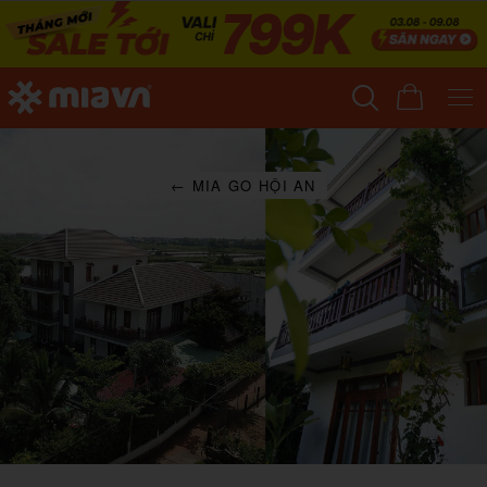
← MIA GO HỘI AN