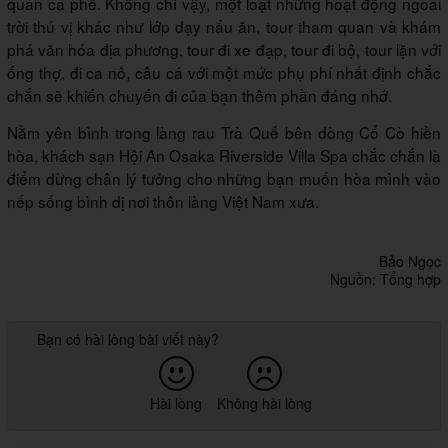
quán cà phê. Không chỉ vậy, một loạt những hoạt động ngoài
trời thú vị khác như lớp dạy nấu ăn, tour tham quan và khám
phá văn hóa địa phương, tour đi xe đạp, tour đi bộ, tour lặn với
ống thợ, đi ca nô, câu cá với một mức phụ phí nhất định chắc
chắn sẽ khiến chuyến đi của bạn thêm phần đáng nhớ.
Nằm yên bình trong làng rau Trà Quế bên dòng Cổ Cò hiền
hòa, khách sạn Hội An Osaka Riverside Villa Spa chắc chắn là
điểm dừng chân lý tưởng cho những bạn muốn hòa mình vào
nếp sống bình dị nơi thôn làng Việt Nam xưa.
Bảo Ngọc
Nguồn: Tổng hợp
Bạn có hài lòng bài viết này?
Hài lòng
Không hài lòng