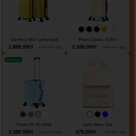
+1
#000000
#000000
#000000
#ffa500
Combo 2 VALI Larita Sena
Pisani Classic FZA01
1.899.000₫
2.199.000₫
-60%
-26%
4.700.000₫
2.990.000₫
Freeship
#40454a
#b76e79
#9ad8e7
#ffffff
#faf0e6
#000000
#0000FF
Pisani X9 YG1849A
Larita Metro One
3.390.000₫
479.000₫
-26%
-19%
4.612.000₫
589.000₫