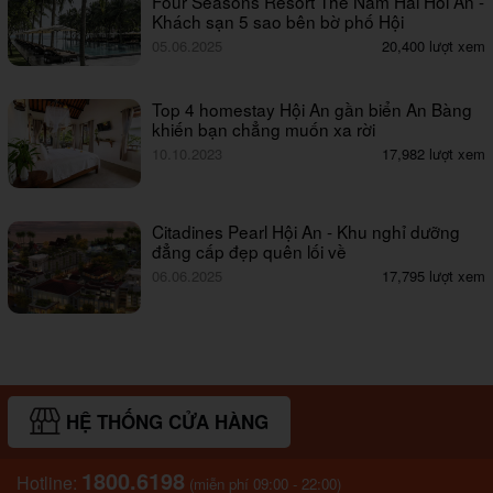
Four Seasons Resort The Nam Hai Hoi An -
Khách sạn 5 sao bên bờ phố Hội
05.06.2025
20,400 lượt xem
Top 4 homestay Hội An gần biển An Bàng
khiến bạn chẳng muốn xa rời
10.10.2023
17,982 lượt xem
Citadines Pearl Hội An - Khu nghỉ dưỡng
đẳng cấp đẹp quên lối về
06.06.2025
17,795 lượt xem
HỆ THỐNG CỬA HÀNG
1800.6198
Hotline:
(miễn phí 09:00 - 22:00)