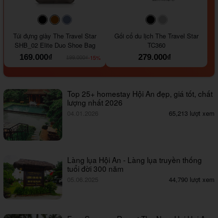
#000000
#964B00
#647290
#000000
#a9a9a9
Túi đựng giày The Travel Star
Gối cổ du lịch The Travel Star
SHB_02 Elite Duo Shoe Bag
TC360
169.000₫
279.000₫
-15%
199.000₫
Top 25+ homestay Hội An đẹp, giá tốt, chất
lượng nhất 2026
04.01.2026
65,213 lượt xem
Làng lụa Hội An - Làng lụa truyền thống
tuổi đời 300 năm
05.06.2025
44,790 lượt xem