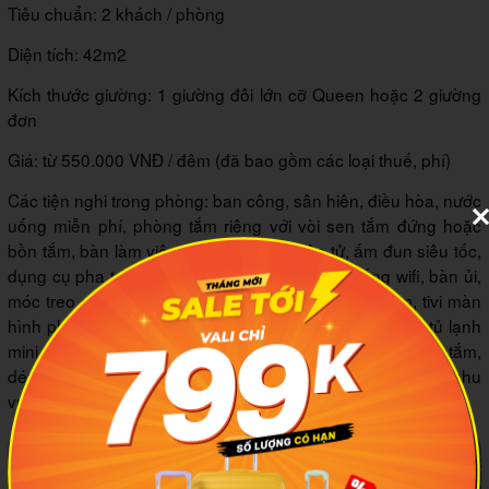
Tiêu chuẩn: 2 khách / phòng
Diện tích: 42m2
Kích thước giường: 1 giường đôi lớn cỡ Queen hoặc 2 giường
đơn
Giá: từ 550.000 VNĐ / đêm (đã bao gồm các loại thuế, phí)
Các tiện nghi trong phòng: ban công, sân hiên, điều hòa, nước
uống miễn phí, phòng tắm riêng với vòi sen tắm đứng hoặc
bồn tắm, bàn làm việc, đầu báo khói điện tử, ấm đun siêu tốc,
dụng cụ pha trà và cà phê, máy sấy tốc, hệ thống wifi, bàn ủi,
móc treo quần áo, dịch vụ báo thức, áo choàng tắm, tivi màn
hình phẳng với hệ thống truyền hình cáp, két an toàn, tủ lạnh
mini, bộ dụng cụ vệ sinh cá nhân miễn phí, áo choàng tắm,
dép đi trong phòng, điện thoại bàn, khu vực phòng ăn, khu
vực tiếp khách, bộ bàn ghế ngoài trời, ghế sofa, giường sofa