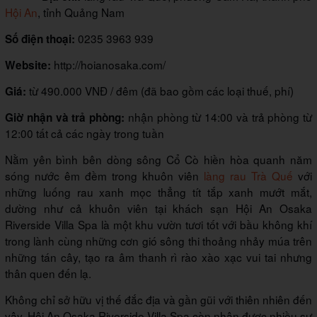
Hội An
, tỉnh Quảng Nam
0235 3963 939
Số điện thoại:
http://hoianosaka.com/
Website:
từ 490.000 VNĐ / đêm (đã bao gồm các loại thuế, phí)
Giá:
nhận phòng từ 14:00 và trả phòng từ
Giờ nhận và trả phòng:
12:00 tất cả các ngày trong tuần
Nằm yên bình bên dòng sông Cổ Cò hiền hòa quanh năm
sóng nước êm đềm trong khuôn viên
làng rau Trà Quế
với
những luống rau xanh mọc thẳng tít tắp xanh mướt mắt,
dường như cả khuôn viên tại khách sạn Hội An Osaka
Riverside Villa Spa là một khu vườn tươi tốt với bầu không khí
trong lành cùng những cơn gió sông thi thoảng nhảy múa trên
những tán cây, tạo ra âm thanh rì rào xào xạc vui tai nhưng
thân quen đến lạ.
Không chỉ sở hữu vị thế đắc địa và gần gũi với thiên nhiên đến
vậy, Hội An Osaka Riverside Villa Spa còn nhận được nhiều sự