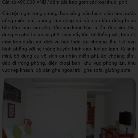
Giá: từ 490.000 VNĐ / đêm (đã bao gồm các loại thuế, phí)
Các tiện nghi trong phòng: ban công, sân hiên, điều hòa, nước
uống miễn phí, phòng tắm riêng với vòi sen tắm đứng hoặc
bồn tắm, bàn làm việc, đầu báo khói điện tử, ấm đun siêu tốc,
dụng cụ pha trà và cà phê, máy sấy tốc, hệ thống wifi, bàn ủi,
móc treo quần áo, dịch vụ báo thức, áo choàng tắm, tivi màn
hình phẳng với hệ thống truyền hình cáp, két an toàn, tủ lạnh
mini, bộ dụng cụ vệ sinh cá nhân miễn phí, áo choàng tắm,
dép đi trong phòng, điện thoại bàn, khu vực phòng ăn, khu
vực tiếp khách, bộ bàn ghế ngoài trời, ghế sofa, giường sofa