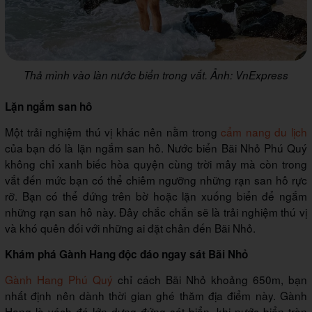
Thả mình vào làn nước biển trong vắt. Ảnh: VnExpress
Lặn ngắm san hô
Một trải nghiệm thú vị khác nên nằm trong
cẩm nang du lịch
của bạn đó là lặn ngắm san hô. Nước biển Bãi Nhỏ Phú Quý
không chỉ xanh biếc hòa quyện cùng trời mây mà còn trong
vắt đến mức bạn có thể chiêm ngưỡng những rạn san hô rực
rỡ. Bạn có thể đứng trên bờ hoặc lặn xuống biển để ngắm
những rạn san hô này. Đây chắc chắn sẽ là trải nghiệm thú vị
và khó quên đối với những ai đặt chân đến Bãi Nhỏ.
Khám phá Gành Hang độc đáo ngay sát Bãi Nhỏ
Gành Hang Phú Quý
chỉ cách Bãi Nhỏ khoảng 650m, bạn
nhất định nên dành thời gian ghé thăm địa điểm này. Gành
Hang là vách đá lớn dựng đứng sát biển, khi nước biển tràn