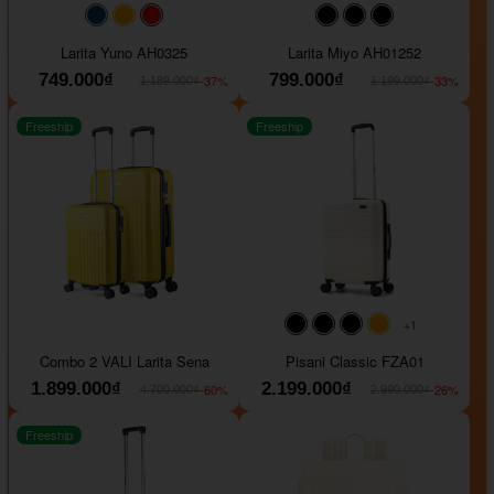
#093f69
#ffa500
#FF0000
#000000
#000000
#000000
Larita Yuno AH0325
Larita Miyo AH01252
749.000₫
799.000₫
-37%
-33%
1.189.000₫
1.199.000₫
Freeship
Freeship
+1
#000000
#000000
#000000
#ffa500
Combo 2 VALI Larita Sena
Pisani Classic FZA01
1.899.000₫
2.199.000₫
-60%
-26%
4.700.000₫
2.990.000₫
Freeship