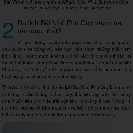
Bãi Nhỏ là một trong những bãi tắm biển Phú Quý được đánh
giá cao về vẻ đẹp tự nhiên. Ảnh: taucaotoc
2
Du lịch Bãi Nhỏ Phú Quý vào mùa
nào đẹp nhất?
Vì nằm trong huyện đảo giữa biển khơi, xung quanh
đều là bốn bề sóng vỗ, nên bạn nên chọn những thời điểm
biển lặng, không mưa, không gió để việc di chuyển thuận lợi
và có thể khám phá hết vẻ đẹp của nơi đây. Tìm hiểu thời tiết
Phú Quý trước chuyến đi sẽ giúp bạn lên kế hoạch cho các
hoạt động vui chơi và khám phá hợp lý.
Thời điểm lý tưởng nhất để du lịch Bãi Nhỏ Phú Quý là mùa hè
từ tháng 5 đến tháng 8. Lúc này, thời tiết đẹp biển êm sóng
nhẹ thuận tiện cho việc trải nghiệm. Từ tháng 9 đến tháng 11
nơi này thường có bão mưa lớn và biển động mạnh rất nguy
hiểm vì vậy bạn nên tránh tham quan vào thời gian này.