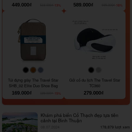
449.000₫
589.000₫
-13%
-16%
519.000₫
699.000₫
#000000
#964B00
#647290
#000000
#a9a9a9
Túi đựng giày The Travel Star
Gối cổ du lịch The Travel Star
SHB_02 Elite Duo Shoe Bag
TC360
169.000₫
279.000₫
-15%
199.000₫
Khám phá biển Cổ Thạch đẹp tựa tiên
cảnh tại Bình Thuận
08.07.2024
178,879 lượt xem