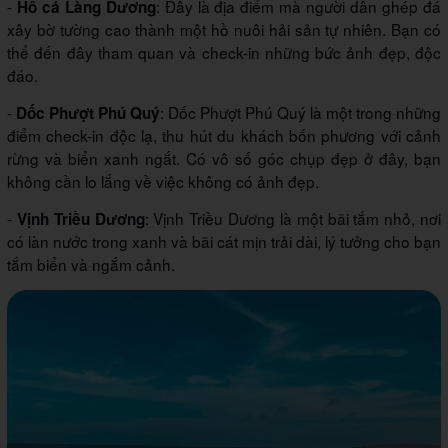
-
: Đây là địa điểm mà người dân ghép đá
Hồ cá Làng Dương
xây bờ tường cao thành một hồ nuôi hải sản tự nhiên. Bạn có
thể đến đây tham quan và check-in những bức ảnh đẹp, độc
đáo.
-
: Dốc Phượt Phú Quý là một trong những
Dốc Phượt Phú Quý
điểm check-in độc lạ, thu hút du khách bốn phương với cảnh
rừng và biển xanh ngắt. Có vô số góc chụp đẹp ở đây, bạn
không cần lo lắng về việc không có ảnh đẹp.
-
: Vịnh Triều Dương là một bãi tắm nhỏ, nơi
Vịnh Triều Dương
có làn nước trong xanh và bãi cát mịn trải dài, lý tưởng cho bạn
tắm biển và ngắm cảnh.