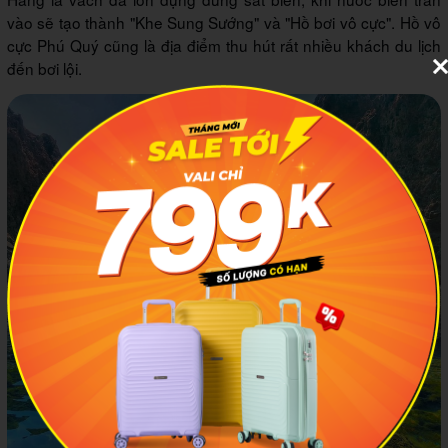
vào sẽ tạo thành "Khe Sung Sướng" và "Hồ bơi vô cực". Hồ vô
cực Phú Quý cũng là địa điểm thu hút rất nhiều khách du lịch
đến bơi lội.