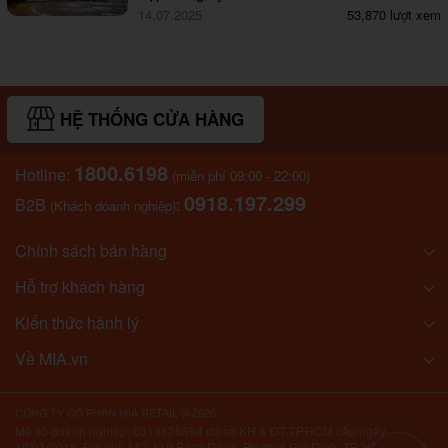
14.07.2025
53,870 lượt xem
HỆ THỐNG CỬA HÀNG
1800.6198
Hotline:
(miễn phí 09:00 - 22:00)
0918.197.299
B2B
:
(Khách doanh nghiệp)
Chính sách bán hàng
Hỗ trợ khách hàng
Kiến thức hành lý
Về MIA.vn
CÔNG TY CỔ PHẦN MIA RETAIL @2026
Mã số doanh nghiệp: 0314826894 do sở KH & ĐT TP.HCM cấp ngày
10/01/2018. Địa chỉ: 117-119 Bạch Đằng, Phường Gia Định, TP. Hồ Chí Minh,