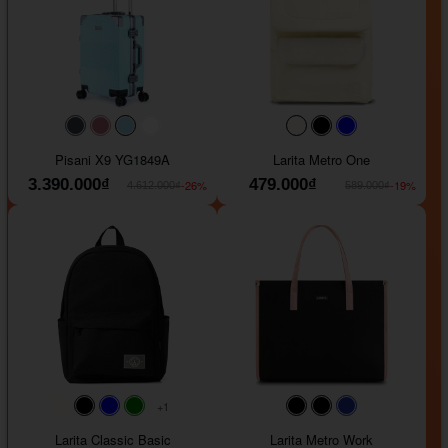
#40454a
#b76e79
#9ad8e7
#ffffff
#faf0e6
#000000
#0000FF
Pisani X9 YG1849A
Larita Metro One
3.390.000₫
479.000₫
-26%
-19%
4.612.000₫
589.000₫
+1
#faf0e6
#000000
#0000FF
#008000
#000000
#000000
#1e35a5
Larita Classic Basic
Larita Metro Work