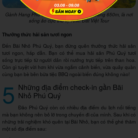
Gành Hang Phú Quý chỉ cách Bãi Nhỏ khoảng 650m, là nơi
sống ảo cực thú vị. Ảnh: Đất Việt Tour
Thưởng thức hải sản tươi ngon
Đến Bãi Nhỏ Phú Quý, bạn đừng quên thưởng thức hải sản
tươi ngon, hấp dẫn. Bạn có thể mua hải sản Phú Quý tươi
sống trực tiếp từ người dân rồi nướng trực tiếp trên than hoa.
Còn gì tuyệt vời hơn khi vừa ngắm cảnh biển, vừa quây quần
cùng bạn bè bên bữa tiệc BBQ ngoài biển đúng không nào!
5
Những địa điểm check-in gần Bãi
Nhỏ Phú Quý
Đảo Phú Quý còn có nhiều địa điểm du lịch nổi tiếng
mà bạn không nên bỏ lỡ trong chuyến đi của mình. Sau khi có
những trải nghiệm khó quên tại Bãi Nhỏ, bạn có thể ghé thăm
một số địa điểm sau: