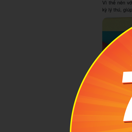
Vì thế nên vớ
kỳ lý thú, gi