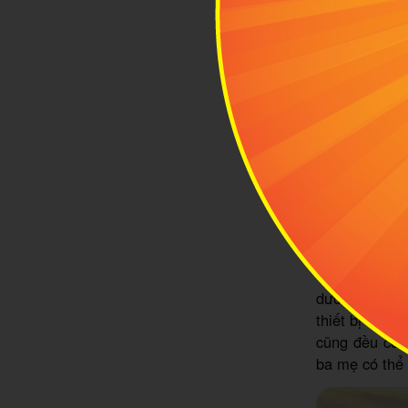
1.2 Quy mô
Vietopia xây 
bệnh viện, cô
thân vào các
việc riêng, đ
Tất cả các tr
dưới sự tham
thiết bị tại 
cũng đều có 
ba mẹ có thể 