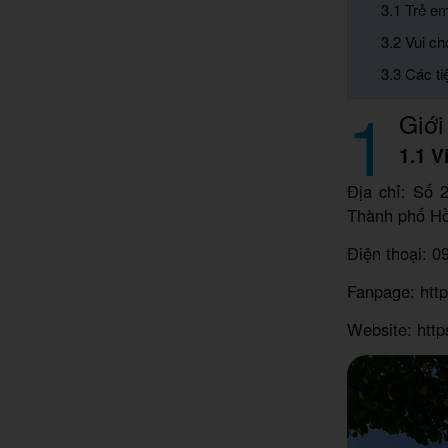
3.1 Trẻ em
3.2 Vui ch
3.3 Các ti
1
Giới
1.1 V
Địa chỉ: Số 
Thành phố Hồ
Điện thoại: 0
Fanpage: htt
Website: http