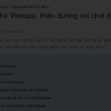
A Go
/
Thành phố Hồ Chí Minh
á Vietopia, thiên đường vui chơi 
,605 lượt xem
hu vui chơi trẻ em cực kỳ nổi tiếng. Tại đây các bé sẽ đư
ơi hóa thân vào các ngành nghề khác nhau vô cùng thú vị.
về Vietopia
ia ở đâu?
ô của Vietopia
huyện hình thành nên Vietopia
 và giá vé khu vui chơi Vietopia
c trò chơi thú vị tại Vietopia