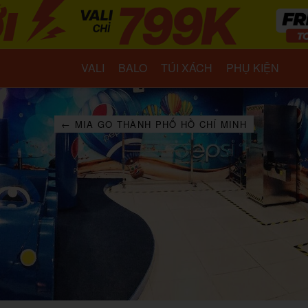
VALI
BALO
TÚI XÁCH
PHỤ KIỆN
← MIA GO THÀNH PHỐ HỒ CHÍ MINH