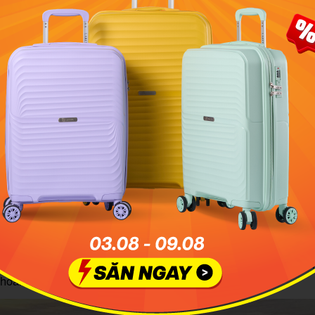
Các bạn nhỏ vô cùng hào hứng khi đến vui chơi tại Vietopia
 của Vietopia
dựng như một thành phố thu nhỏ. Tại đây có đầy đủ trường h
ng viên, đường phố, hệ thống giao thông, nhà hàng... Các 
 nhân vật trong thành phố, mỗi nhân vật sẽ có một ngành
òi hỏi bé phải tập trung và cố gắng để hoàn thành vai trò của 
ò chơi, hoạt động tại Vietopia đều đã được nghiên cứu, biên 
 vấn của các chuyên gia Nhật Bản để đảm bảo phù hợp với t
đây cũng được lựa chọn và kiểm tra cực kỳ kỹ lưỡng. Ngoài ra, k
sự giám sát của đội ngũ huấn luyện viên, nhân viên chuyên 
hoàn toàn yên tâm để bé vui chơi nhé.