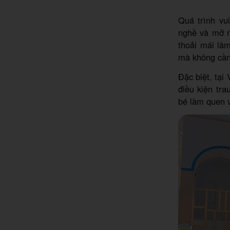
Quá trình vu
nghề và mở rộ
thoải mái là
mà không cần
Đặc biệt, tại
điều kiện tra
bé làm quen v