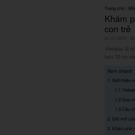
Trang chủ
/
MI
Khám ph
con trẻ
22.01.2025
|
58
Vietopia là k
hơn 70 trò ch
Xem nhanh
1. Giới thiệu 
1.1 Vietop
1.2 Quy m
1.3 Câu c
2. Giờ mở cửa
3. Khám phá cá