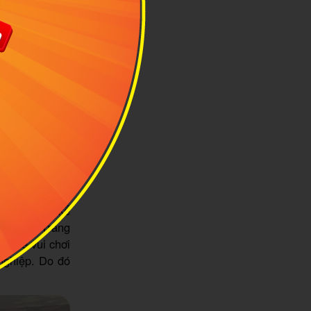
ọc, ngân hàng,
bé sẽ được hóa
 nghề và công
mình.
soạn, thiết kế
rẻ nhỏ. Trang
hi bé vui chơi
nghiệp. Do đó