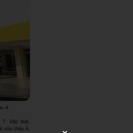
âu Á
 7. Đặc biệt,
ất của châu Á.