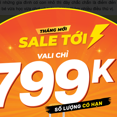
i những gia đình có con nhỏ thì đây chắc chắn là điểm đến
úp bé vừa học vừa chơi và trải nghiệm thêm nhiều điều thú vị.