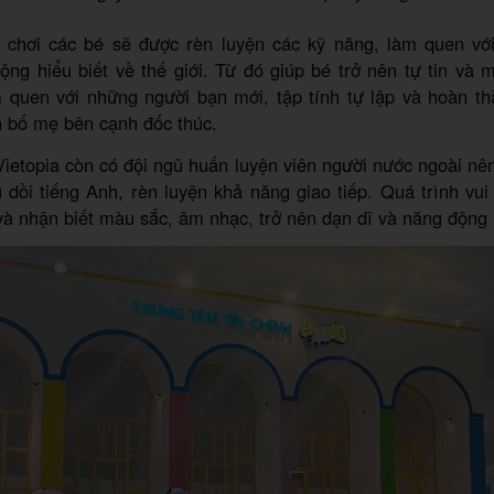
i chơi các bé sẽ được rèn luyện các kỹ năng, làm quen vớ
ng hiểu biết về thế giới. Từ đó giúp bé trở nên tự tin và
m quen với những người bạn mới, tập tính tự lập và hoàn th
 bố mẹ bên cạnh đốc thúc.
 Vietopia còn có đội ngũ huấn luyện viên người nước ngoài nê
u dồi tiếng Anh, rèn luyện khả năng giao tiếp. Quá trình vui
à nhận biết màu sắc, âm nhạc, trở nên dạn dĩ và năng động