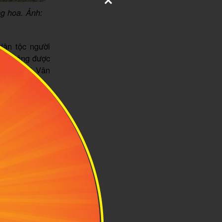
g hoa. Ảnh:
dân tộc người
 tộc Mông được
ch 1 ở xã Vân
g và Mộc Châu
ống, chuyến đi
 đặc sản địa
à những trải