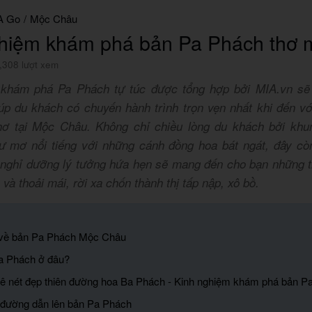
A Go
/
Mộc Châu
ghiệm khám phá bản Pa Phách thơ
,308 lượt xem
 khám phá Pa Phách tự túc được tổng hợp bởi MIA.vn sẽ 
úp du khách có chuyến hành trình trọn vẹn nhất khi đến vớ
ơ tại Mộc Châu. Không chỉ chiều lòng du khách bởi khu
ư mơ nổi tiếng với những cánh đồng hoa bát ngát, đây cò
nghỉ dưỡng lý tưởng hứa hẹn sẽ mang đến cho bạn những t
 và thoải mái, rời xa chốn thành thị tấp nập, xô bồ.
 về bản Pa Phách Mộc Châu
a Phách ở đâu?
ê nét đẹp thiên đường hoa Ba Phách - Kinh nghiệm khám phá bản Pa
 đường dẫn lên bản Pa Phách