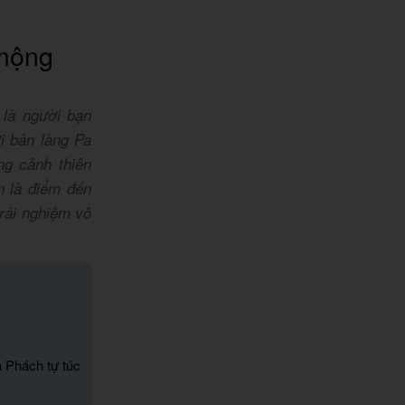
 mộng
là người bạn
i bản làng Pa
ng cảnh thiên
n là điểm đến
rải nghiệm vô
 Phách tự túc