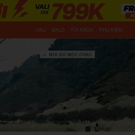
VALI
BALO
TÚI XÁCH
PHỤ KIỆN
← MIA GO MỘC CHÂU