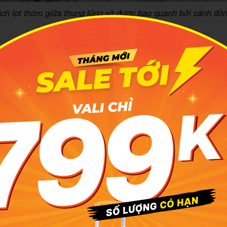
ch lọt thỏm giữa thung lũng và được bao quanh bởi cánh đồn
@pmt.13
hần bao gồm Pa Phách trên và Pa Phách dưới. Đồng bào 
 Pa Phách dưới trong khi Pa Phách trên thuộc về người dân
 bản nhỏ hơn là Pa Phách 1, 2 và 3. Ngày trước, bản Pa Phá
n đã sáp nhập vào xã Đông Sang năm 2002.
 là điểm đến du lịch nổi bật tại vùng đất Tây Bắc nói chun
iêng. Bên cạnh nét đẹp thiên nhiên trữ tình, tràn đầy sức s
khám phá cuộc sống của người dân nơi đây và các món ăn
đáo theo Kinh nghiệm khám phá bản Pa Phách tự túc sẽ l
n không thể bỏ lỡ.
inh nghiệm khám phá bản Thung Cuông tự túc mới nhất
 nét đẹp thiên đường hoa Ba Phách