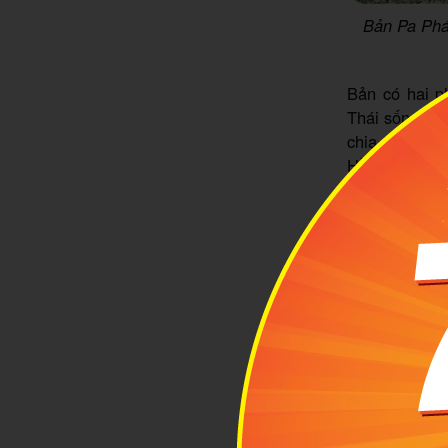
Bản Pa Phá
Bản có hai p
Thái sống tại
chia thành 3
Hồ, tuy nhiê
Bản Pa Phách
bình dị nói r
tham quan, 
phương độc 
nghiệm mà bạ
Xem thêm:
K
1.2 Say mê