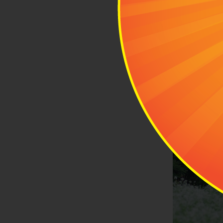
1.2.1 Con đ
túc
Để đi đến bả
nhiên hoang 
cánh đồng hoa
đi sâu vào P
Xanh với nhữ