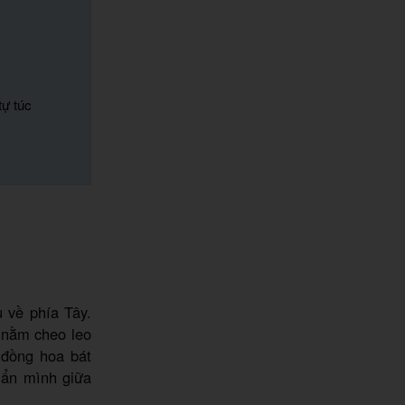
ự túc
 về phía Tây.
 nằm cheo leo
 đồng hoa bát
 ẩn mình giữa