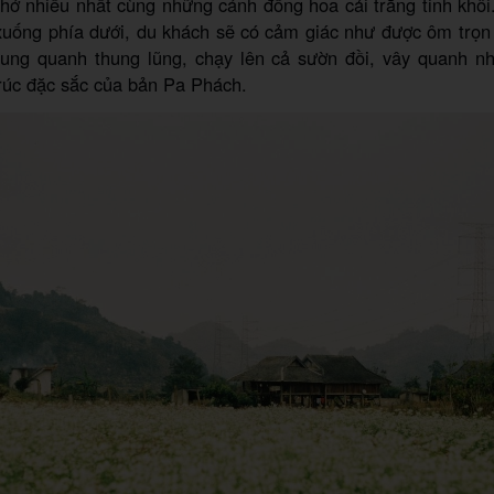
nhớ nhiều nhất cùng những cánh đồng hoa cải trắng tinh khôi
 xuống phía dưới, du khách sẽ có cảm giác như được ôm trọn
ng quanh thung lũng, chạy lên cả sườn đồi, vây quanh n
trúc đặc sắc của bản Pa Phách.