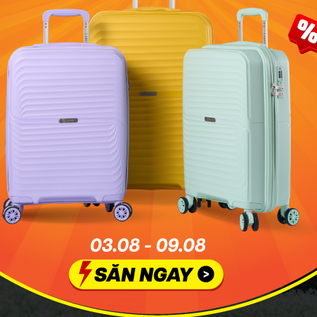
ường dẫn lên bản Pa Phách - Kinh nghiệm khám phá bản
n Pa Phách có vị trí nằm kẹp giữa những dãy đá vôi với k
dã, du khách sẽ đi qua con đường đất đỏ. Hai bên đường 
 cải trắng tinh khôi được người dân nơi đây gieo trồng và 
a Phách dưới, bạn sẽ dễ dàng bắt gặp cuộc sống đơn sơ c
ng chiếc chuồng gia súc, gia cầm… được dựng tạm bợ bằng 