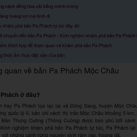
ng cánh đồng hoa cải trắng mênh mông
 làng hoang sơ mà bình dị
m khám phá bản Pa Phách tự túc đầy đủ
di chuyển đến bản Pa Phách - Kinh nghiệm khám phá bản Pa Phách t
điểm thích hợp để tham quan và khám phá bản Pa Phách
g thức ẩm thực đặc sản của bản
g quan về bản Pa Phách Mộc Châu
 Phách ở đâu?
 hay Pa Phách tọa lạc tại xã Đông Sang, huyện Mộc Châu
ng quốc lộ 6, bản chỉ cách thị trấn Mộc Châu khoảng 5 km,
u Bản Thung Cuông (Thông Cuông) được bao phủ bởi cánh
o Kinh nghiệm khám phá bản Pa Phách tự túc, Pa Phách lại
i với những cánh rừng nguyên sinh rậm rạp, hoang dã.