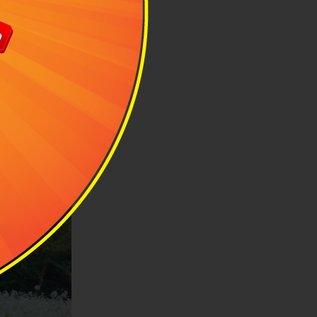
 Pa Phách tự
hu rừng thiên
là xen kẽ các
chăm sóc. Càng
ủa người Mông
gỗ.