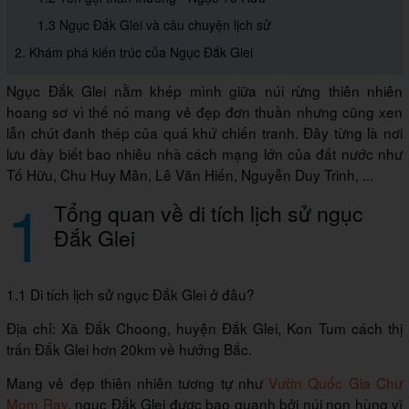
1.3 Ngục Đắk Glei và câu chuyện lịch sử
2. Khám phá kiến trúc của Ngục Đắk Glei
Ngục Đắk Glei nằm khép mình giữa núi rừng thiên nhiên
hoang sơ vì thế nó mang vẻ đẹp đơn thuần nhưng cũng xen
lẫn chút đanh thép của quá khứ chiến tranh. Đây từng là nơi
lưu đày biết bao nhiêu nhà cách mạng lớn của đất nước như
Tố Hữu, Chu Huy Mân, Lê Văn Hiến, Nguyễn Duy Trinh, ...
1
Tổng quan về di tích lịch sử ngục
Đắk Glei
1.1 Di tích lịch sử ngục Đắk Glei ở đâu?
Địa chỉ: Xã Đắk Choong, huyện Đắk Glei, Kon Tum cách thị
trấn Đắk Glei hơn 20km về hướng Bắc.
Mang vẻ đẹp thiên nhiên tương tự như
Vườn Quốc Gia Chư
Mom Ray
, ngục Đắk Glei được bao quanh bởi núi non hùng vĩ