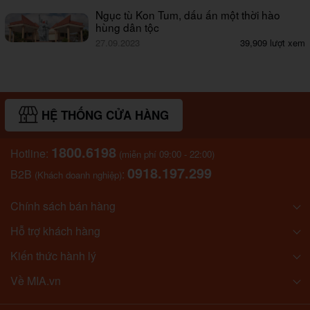
Ngục tù Kon Tum, dấu ấn một thời hào
hùng dân tộc
27.09.2023
39,909 lượt xem
HỆ THỐNG CỬA HÀNG
1800.6198
Hotline:
(miễn phí 09:00 - 22:00)
0918.197.299
B2B
:
(Khách doanh nghiệp)
Chính sách bán hàng
Hỗ trợ khách hàng
Kiến thức hành lý
Về MIA.vn