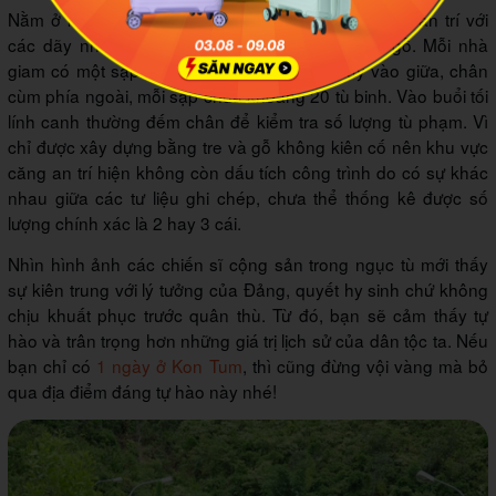
Nằm ở khoảng giữa nhà ngục với khu đồn là căng an trí với
các dãy nhà giam được xây dựng bằng tre và gỗ. Mỗi nhà
giam có một sạp nằm cho tù nhân, đầu quay vào giữa, chân
cùm phía ngoài, mỗi sạp chứa khoảng 20 tù binh. Vào buổi tối
lính canh thường đếm chân để kiểm tra số lượng tù phạm. Vì
chỉ được xây dựng bằng tre và gỗ không kiên cố nên khu vực
căng an trí hiện không còn dấu tích công trình do có sự khác
nhau giữa các tư liệu ghi chép, chưa thể thống kê được số
lượng chính xác là 2 hay 3 cái.
Nhìn hình ảnh các chiến sĩ cộng sản trong ngục tù mới thấy
sự kiên trung với lý tưởng của Đảng, quyết hy sinh chứ không
chịu khuất phục trước quân thù. Từ đó, bạn sẽ cảm thấy tự
hào và trân trọng hơn những giá trị lịch sử của dân tộc ta. Nếu
bạn chỉ có
1 ngày ở Kon Tum
, thì cũng đừng vội vàng mà bỏ
qua địa điểm đáng tự hào này nhé!