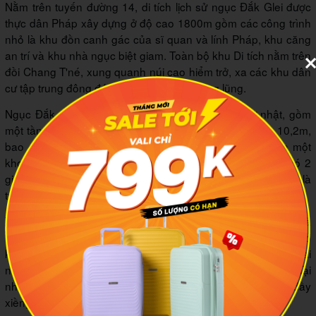
Nằm trên tuyến đường 14, di tích lịch sử ngục Đắk Glei được
thực dân Pháp xây dựng ở độ cao 1800m gồm các công trình
nhỏ là khu đồn canh gác của sĩ quan và lính Pháp, khu căng
an trí và khu nhà ngục biệt giam. Toàn bộ khu Di tích nằm trên
đồi Chang T'né, xung quanh núi cao hiểm trở, xa các khu dân
cư tập trung đông đúc và bao bọc bởi thung lũng.
Ngục Đắk Glei là công trình kiến trúc có hình chữ nhật, gồm
một tầng, diện tích khoảng 200m2, rộng 19,85m, sâu 10,2m,
bao gồm 4 phòng. Nằm đối diện với ngục Đắk Glei qua một
khoảng sân rộng chừng 20m là một ngôi nhà một tầng có 2
gian nhỏ, cũng được xây dựng bằng đá, gian bên ngoài là
trạm gác, gian còn lại là nhà bếp.
Từ ngục Đắk Glei đi xuống dưới sườn đồi khoảng 150m là nhà
“ngục biệt giam” rộng khoảng 12m2, được xây dựng vào
khoảng từ tháng 2 - 6/1942 ngay sau cuộc vượt ngục của hai
nhà cách mạng yêu nước là Tố Hữu và Huỳnh Ngọc Huệ. Tại
nhà giam này, không gian vừa ngột ngạt, vừa u ám với đầy
xiềng xích, gông cùm...