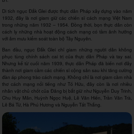
Di tích ngục Đắk Glei được thực dân Pháp xây dựng vào năm
1932, đây là nơi giam giữ các chiến sĩ cách mạng Việt Nam
trong những năm 1932 – 1954. Đồng thời, bọn thực dân còn
cách ly những nhà hoạt động cách mạng có tầm ảnh hưởng
với âm mưu kiểm soát toàn bộ Tây Nguyên.
Ban đầu, ngục Đắk Glei chỉ giam những người dân không
phục tùng chính sách cai trị của thực dân Pháp và tay sai.
Nhưng kể từ cuối năm 1939, thực dân Pháp đã biến nơi đây
thành nơi giam cầm các chiến sĩ cộng sản sau khi tăng cường
đàn áp phong trào cách mạng. Không chỉ là nơi giam cầm nhà
thơ cách mạng nổi tiếng như Tố Hữu, đây còn là nơi nhiều
nhân vật chủ chốt của Đảng bị bắt giữ như Nguyễn Duy Trinh,
Chu Huy Mân, Huỳnh Ngọc Huệ, Lê Văn Hiến, Trần Văn Trà,
Lê Bá Từ, Hà Phú Hương và Nguyễn Tất Thắng.