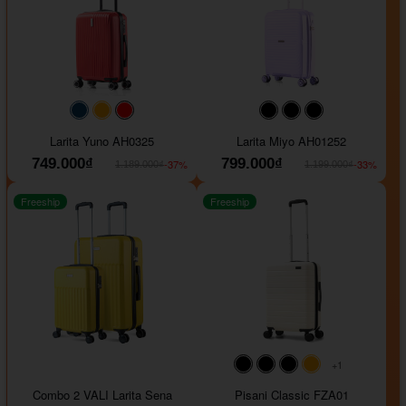
#093f69
#ffa500
#FF0000
#000000
#000000
#000000
Larita Yuno AH0325
Larita Miyo AH01252
749.000₫
799.000₫
-37%
-33%
1.189.000₫
1.199.000₫
Freeship
Freeship
+1
#000000
#000000
#000000
#ffa500
Combo 2 VALI Larita Sena
Pisani Classic FZA01