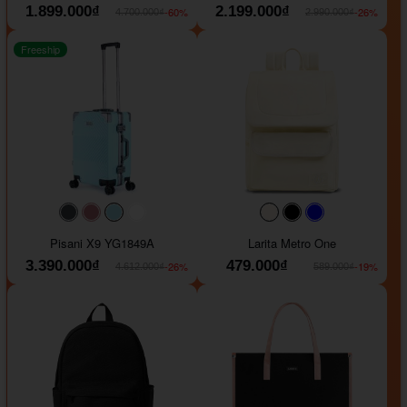
1.899.000₫
2.199.000₫
-60%
-26%
4.700.000₫
2.990.000₫
Freeship
#40454a
#b76e79
#9ad8e7
#ffffff
#faf0e6
#000000
#0000FF
Pisani X9 YG1849A
Larita Metro One
3.390.000₫
479.000₫
-26%
-19%
4.612.000₫
589.000₫