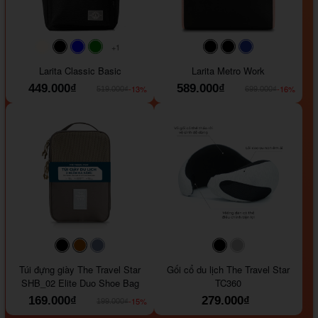
+1
#faf0e6
#000000
#0000FF
#008000
#000000
#000000
#1e35a5
Larita Classic Basic
Larita Metro Work
449.000₫
589.000₫
-13%
-16%
519.000₫
699.000₫
#000000
#964B00
#647290
#000000
#a9a9a9
Túi đựng giày The Travel Star
Gối cổ du lịch The Travel Star
SHB_02 Elite Duo Shoe Bag
TC360
169.000₫
279.000₫
-15%
199.000₫