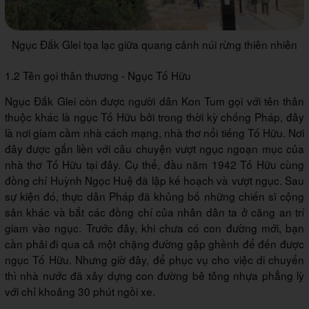
Ngục Đắk Glei tọa lạc giữa quang cảnh núi rừng thiên nhiên
1.2 Tên gọi thân thương - Ngục Tố Hữu
Ngục Đắk Glei còn được người dân Kon Tum gọi với tên thân
thuộc khác là ngục Tố Hữu bởi trong thời kỳ chống Pháp, đây
là nơi giam cầm nhà cách mạng, nhà thơ nổi tiếng Tố Hữu. Nơi
đây được gắn liền với câu chuyện vượt ngục ngoạn mục của
nhà thơ Tố Hữu tại đây. Cụ thể, đầu năm 1942 Tố Hữu cùng
đồng chí Huỳnh Ngọc Huệ đã lập kế hoạch và vượt ngục. Sau
sự kiện đó, thực dân Pháp đã khủng bố những chiến sĩ cộng
sản khác và bắt các đồng chí của nhân dân ta ở căng an trí
giam vào ngục. Trước đây, khi chưa có con đường mới, bạn
cần phải đi qua cả một chặng đường gập ghềnh để đến được
ngục Tố Hữu. Nhưng giờ đây, để phục vụ cho việc di chuyển
thì nhà nước đã xây dựng con đường bê tông nhựa phẳng lỳ
với chỉ khoảng 30 phút ngồi xe.