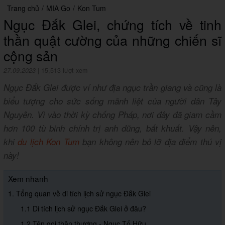
Trang chủ
/
MIA Go
/
Kon Tum
Ngục Đắk Glei, chứng tích về tinh
thần quật cường của những chiến sĩ
cộng sản
27.09.2023
|
15,513 lượt xem
Ngục Đắk Glei được ví như địa ngục trần giang và cũng là
biểu tượng cho sức sống mãnh liệt của người dân Tây
Nguyên. Vì vào thời kỳ chống Pháp, nơi đây đã giam cầm
hơn 100 tù binh chính trị anh dũng, bất khuất. Vậy nên,
khi
du lịch Kon Tum
bạn không nên bỏ lỡ địa điểm thú vị
này!
Xem nhanh
1. Tổng quan về di tích lịch sử ngục Đắk Glei
1.1 Di tích lịch sử ngục Đắk Glei ở đâu?
1.2 Tên gọi thân thương - Ngục Tố Hữu