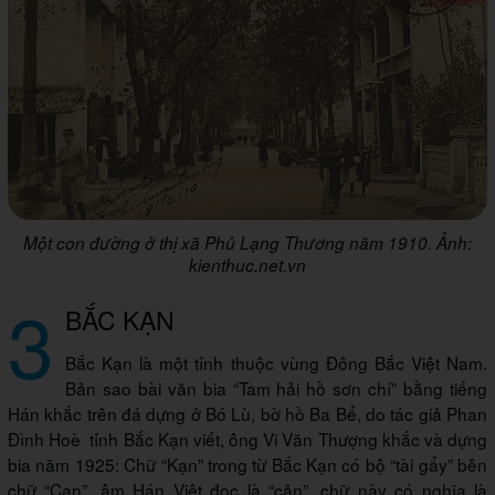
Một con đường ở thị xã Phủ Lạng Thương năm 1910. Ảnh:
kienthuc.net.vn
3
BẮC KẠN
Bắc Kạn là một tỉnh thuộc vùng Đông Bắc Việt Nam.
Bản sao bài văn bia “Tam hải hồ sơn chí” bằng tiếng
Hán khắc trên đá dựng ở Bó Lù, bờ hồ Ba Bể, do tác giả Phan
Đình Hoè tỉnh Bắc Kạn viết, ông Vi Văn Thượng khắc và dựng
bia năm 1925: Chữ “Kạn” trong từ Bắc Kạn có bộ “tài gẩy” bên
chữ “Can”, âm Hán Việt đọc là “cản”, chữ này có nghĩa là