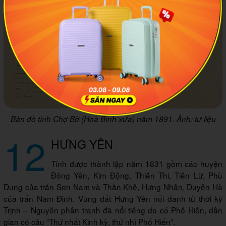
Bản đồ tỉnh Chợ Bờ (Hoà Bình xưa) năm 1891. Ảnh: tư liệu
12
HƯNG YÊN
Tỉnh được thành lập năm 1831 gồm các huyện
Đông Yên, Kim Động, Thiên Thi, Tiên Lữ, Phù
Dung của trấn Sơn Nam và Thần Khê, Hưng Nhân, Duyên Hà
của trấn Nam Định. Vùng đất Hưng Yên nổi danh từ thời kỳ
Trịnh – Nguyễn phân tranh đã nổi tiếng do có Phố Hiến, dân
gian có câu “Thứ nhất Kinh kỳ, thứ nhì Phố Hiến”.