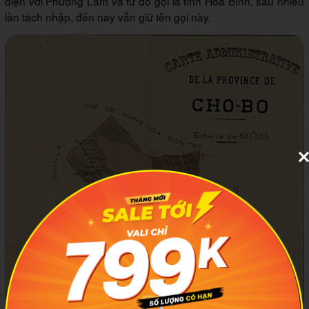
diện với Phương Lâm và từ đó gọi là tỉnh Hòa Bình, sau nhiều
lần tách nhập, đến nay vẫn giữ tên gọi này.