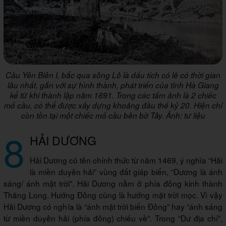
Cầu Yên Biên I, bắc qua sông Lô là dấu tích có lẽ có thời gian
lâu nhất, gắn với sự hình thành, phát triển của tỉnh Hà Giang
kể từ khi thành lập năm 1891. Trong các tấm ảnh là 2 chiếc
mố cầu, có thể được xây dựng khoảng đầu thế kỷ 20. Hiện chỉ
còn tồn tại một chiếc mố cầu bên bờ Tây. Ảnh: tư liệu
8
HẢI DƯƠNG
Hải Dương có tên chính thức từ năm 1469, ý nghĩa “Hải
là miền duyên hải” vùng đất giáp biển, “Dương là ánh
sáng/ ánh mặt trời". Hải Dương nằm ở phía đông kinh thành
Thăng Long. Hướng Đông cũng là hướng mặt trời mọc. Vì vậy
Hải Dương có nghĩa là “ánh mặt trời biển Đông” hay “ánh sáng
từ miền duyên hải (phía đông) chiếu về”. Trong “Dư địa chí”,