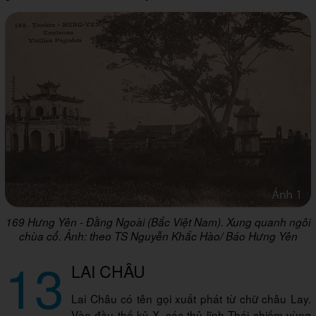
169 Hưng Yên - Đằng Ngoài (Bắc Việt Nam). Xung quanh ngôi
chùa cổ. Ảnh: theo TS Nguyễn Khắc Hào/ Báo Hưng Yên
13
LAI CHÂU
Lai Châu có tên gọi xuất phát từ chữ châu Lay.
Vào đầu thế kỷ X, các thủ lĩnh Thái chiếm vùng