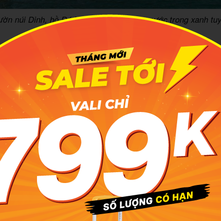
ờn núi Dinh, hồ Đá Xanh nổi bật với làn nước trong xanh tuy
minh họa: MIA.vn
Cốc và Hồ Tràm
 Đá Xanh mang vẻ đẹp kỳ vĩ, thì Hồ Cốc lại quyến rũ với
ằm ở huyện Xuyên Mộc, Hồ Cốc sở hữu làn nước biển xanh
hững tảng đá kỳ vĩ và rừng tràm yên bình. Được bao quanh 
đây vô cùng thoáng đãng, lý tưởng cho những bức ảnh thơ mộ