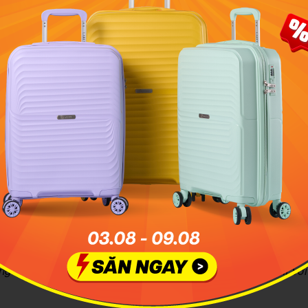
g là một trong những địa điểm đẹp ở Vũng Tàu miễn phí vớ
hoang sơ. Ảnh minh họa: VNExpress