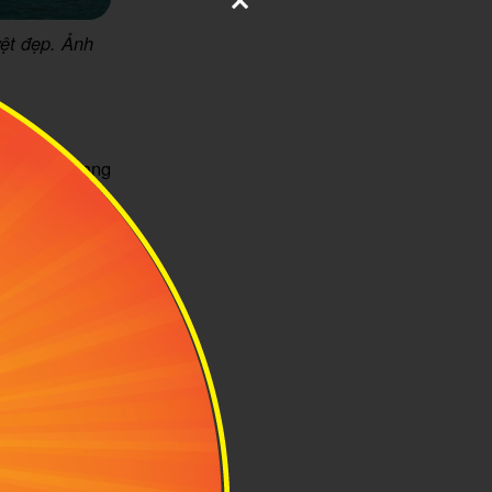
ệt đẹp. Ảnh
 vẻ đẹp hoang
 ngắt, bờ cát
bởi núi rừng,
ng.