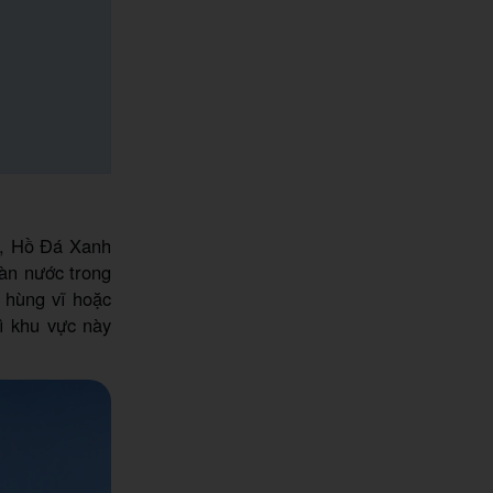
n, Hồ Đá Xanh
làn nước trong
 hùng vĩ hoặc
ì khu vực này