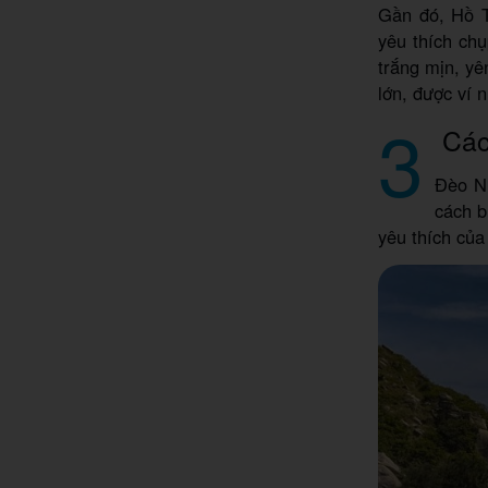
Gần đó, Hồ T
yêu thích chụ
trắng mịn, yê
lớn, được ví 
3
Các 
Đèo Nư
cách b
yêu thích củ