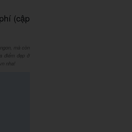
phí (cập
i ngon, mà còn
ịa điểm đẹp ở
vn nha!