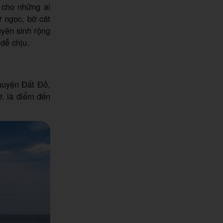
 cho những ai
ư ngọc, bờ cát
uyên sinh rộng
 dễ chịu.
 huyện Đất Đỏ,
, là điểm đến