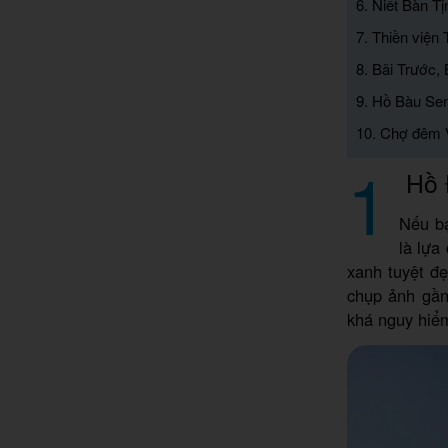
6. Niết Bàn 
7. Thiền việ
8. Bãi Trước,
9. Hồ Bàu Sen
10. Chợ đêm 
1
Hồ 
Nếu bạ
là lựa
xanh tuyệt đ
chụp ảnh gần
khá nguy hiể