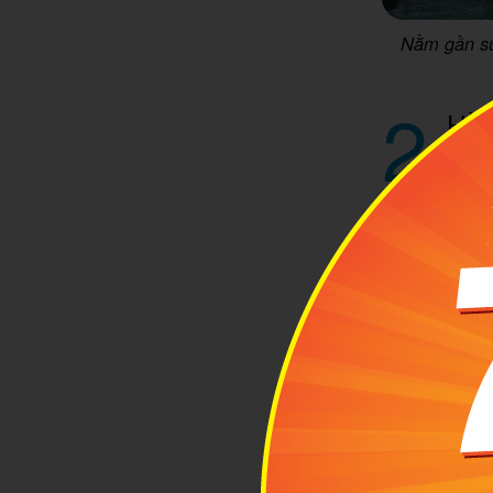
Nằm gần sư
2
Hồ 
Nếu Hồ
sơ. N
trắng mịn, n
không khí ở 