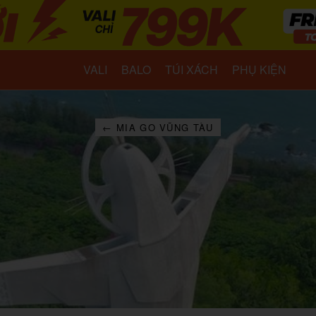
VALI
BALO
TÚI XÁCH
PHỤ KIỆN
← MIA GO VŨNG TÀU