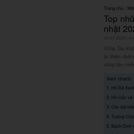
Trang chủ
/
MI
Top nhữ
nhật 20
03.01.2026
|
4,
Vũng Tàu khôn
là thiên đườ
vũng tàu miễ
Xem nhanh
1. Hồ Đá Xan
2. Hồ Cốc và
3. Các bãi biể
4. Tượng Chú
5. Bạch Dinh 