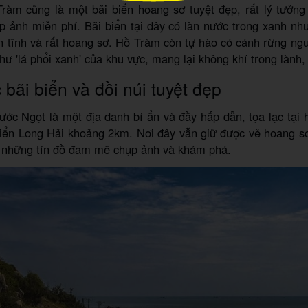
ràm cũng là một bãi biển hoang sơ tuyệt đẹp, rất lý tưởng
p ảnh miễn phí. Bãi biển tại đây có làn nước trong xanh nh
n tĩnh và rất hoang sơ. Hồ Tràm còn tự hào có cánh rừng ng
như 'lá phổi xanh' của khu vực, mang lại không khí trong lành,
bãi biển và đồi núi tuyệt đẹp
ớc Ngọt là một địa danh bí ẩn và đầy hấp dẫn, tọa lạc tại
iển Long Hải khoảng 2km. Nơi đây vẫn giữ được vẻ hoang sơ
a những tín đồ đam mê chụp ảnh và khám phá.