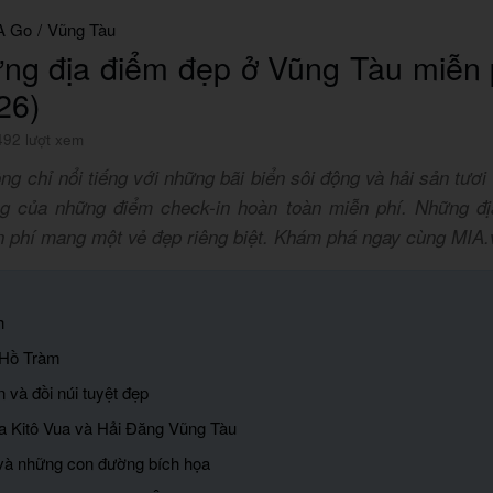
A Go
/
Vũng Tàu
ng địa điểm đẹp ở Vũng Tàu miễn 
26)
492 lượt xem
g chỉ nổi tiếng với những bãi biển sôi động và hải sản tươ
ng của những điểm check-in hoàn toàn miễn phí. Những đ
n phí mang một vẻ đẹp riêng biệt. Khám phá ngay cùng MIA.
h
 Hồ Tràm
n và đồi núi tuyệt đẹp
a Kitô Vua và Hải Đăng Vũng Tàu
và những con đường bích họa