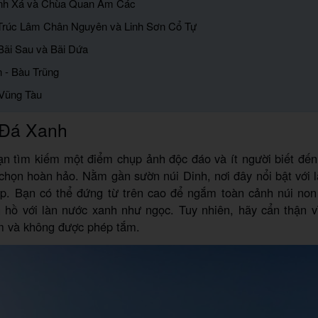
Tịnh Xá và Chùa Quan Âm Các
n Trúc Lâm Chân Nguyên và Linh Sơn Cổ Tự
 Bãi Sau và Bãi Dứa
 - Bàu Trũng
Vũng Tàu
Đá Xanh
n tìm kiếm một điểm chụp ảnh độc đáo và ít người biết đế
 chọn hoàn hảo. Nằm gần sườn núi Dinh, nơi đây nổi bật với 
ẹp. Bạn có thể đứng từ trên cao để ngắm toàn cảnh núi non
 hồ với làn nước xanh như ngọc. Tuy nhiên, hãy cẩn thận v
m và không được phép tắm.