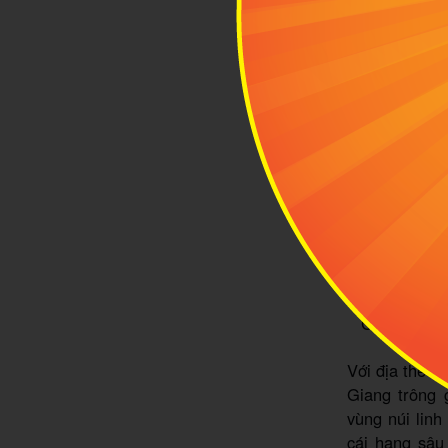
Một khung 
Cấm Sơn Hà 
Với địa thế 
Giang trông 
vùng núi lin
cái hang sâu 