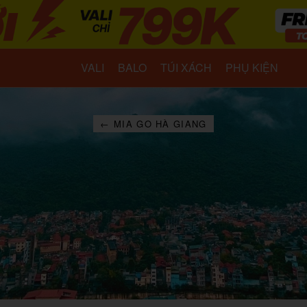
VALI
BALO
TÚI XÁCH
PHỤ KIỆN
← MIA GO HÀ GIANG