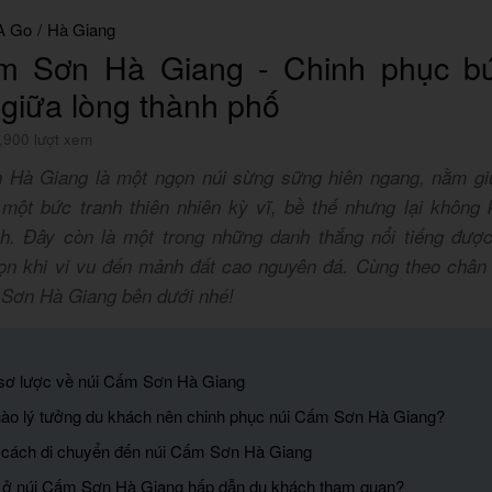
A Go
/
Hà Giang
m Sơn Hà Giang - Chinh phục bứ
 giữa lòng thành phố
,900 lượt xem
Hà Giang là một ngọn núi sừng sững hiên ngang, nằm gi
 một bức tranh thiên nhiên kỳ vĩ, bề thế nhưng lại không
nh. Đây còn là một trong những danh thắng nổi tiếng được
ọn khi vi vu đến mảnh đất cao nguyên đá. Cùng theo châ
Sơn Hà Giang bên dưới nhé!
 sơ lược về núi Cấm Sơn Hà Giang
nào lý tưởng du khách nên chinh phục núi Cấm Sơn Hà Giang?
 cách di chuyển đến núi Cấm Sơn Hà Giang
vị ở núi Cấm Sơn Hà Giang hấp dẫn du khách tham quan?