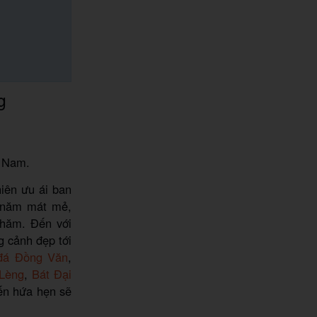
g
t Nam.
iên ưu ái ban
h năm mát mẻ,
thăm. Đến với
 cảnh đẹp tới
 đá Đồng Văn
,
Lèng
,
Bát Đại
ến hứa hẹn sẽ