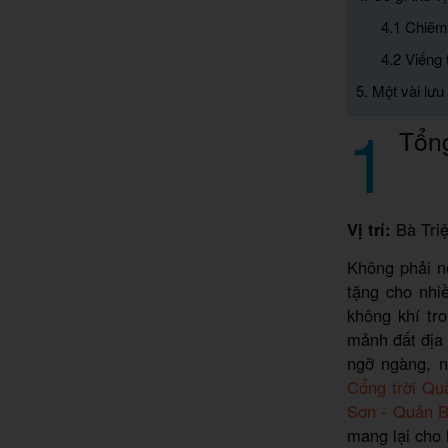
4.1 Chiêm
4.2 Viếng
5. Một vài lư
1
Tổn
Vị trí:
Bà Triệ
Không phải n
tặng cho nhi
không khí tr
mảnh đất địa
ngỡ ngàng, 
Cổng trời Qu
Sơn - Quản 
mang lại cho 