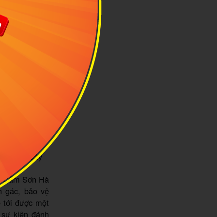
 có của núi
 dân nơi đây
úi Cấm Sơn Hà
h gác, bảo vệ
 tới được một
i sự kiện đánh