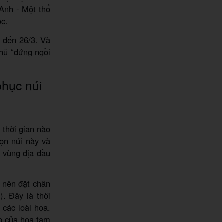
Anh - Một thổ
ộc.
5 đến 26/3. Và
thủ “đứng ngồi
phục núi
thời gian nào
ọn núi này và
 vùng địa đầu
 nên đặt chân
. Đây là thời
các loài hoa.
ẹp của hoa tam