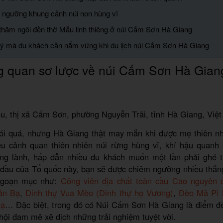
 ngưỡng khung cảnh núi non hùng vĩ
 thăm ngôi đền thờ Mẫu linh thiêng ở núi Cấm Sơn Hà Giang
u ý mà du khách cần nắm vững khi du lịch núi Cấm Sơn Hà Giang
g quan sơ lược về núi Cấm Sơn Hà Gian
u, thị xã Cấm Sơn, phường Nguyễn Trãi, tỉnh Hà Giang, Việ
ói quá, nhưng Hà Giang thật may mắn khi được mẹ thiên nh
ều cảnh quan thiên nhiên núi rừng hùng vĩ, khí hậu quan
ong lành, hấp dẫn nhiều du khách muốn một lần phải ghé 
 đầu của Tổ quốc này, bạn sẽ được chiêm ngưỡng nhiều thắng
ngoạn mục như:
Công viên địa chất toàn cầu Cao nguyên
ản Bạ
,
Dinh thự Vua Mèo (Dinh thự họ Vương)
,
Đèo Mã Pì 
Bạ
… Đặc biệt, trong đó có Núi Cấm Sơn Hà Giang là điểm đ
hội đam mê xê dịch những trải nghiệm tuyệt vời.