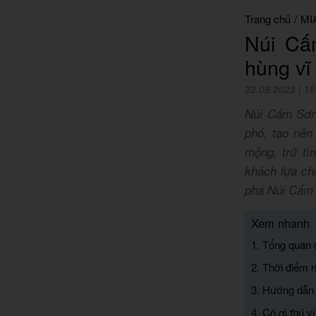
Trang chủ
/
MI
Núi Cấ
hùng vĩ
23.09.2023
|
18
Núi Cấm Sơn 
phố, tạo nên
mộng, trữ tì
khách lựa ch
phá Núi Cấm 
Xem nhanh
1. Tổng quan
2. Thời điểm 
3. Hướng dẫn
4. Có gì thú 