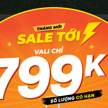
 Hà Giang mang vẻ đẹp hùng dũng, kỳ vĩ nhưng cũng rất thơ
tình
với những ngọn núi khác khi thường nằm ở nơi hoang vu, heo
thì lại khác. Ngọn núi này tọa lạc ngay giữa lòng thành p
p, đứng sừng sững kỳ vĩ cũng giống như đang bao bọc, chở 
g sống ở nơi đây. Núi cũng có tên gọi khác là Núi Cấm, xuấ
 riêng biệt, độc đáo, tạo nên vẻ trầm mặc, bí ẩn và sức hút
 khách đường xa lần đầu đến mảnh đất cao nguyên đá.