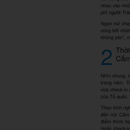
nhau vào nhữ
phỉ người Trá
Ngọn núi chạy
cũng bởi nhữn
không yên”, 
2
Thời
Cấm
Nhìn chung, 
trong năm. T
vừa check-in
của Tổ quốc.
Theo kinh ng
đến núi Cấm 
điểm thích h
Hoặc check-in