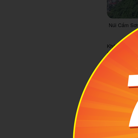
Núi Cấm Sơn
Không giống 
Sơn Hà Giang 
ào, nhộn nhị
dân địa phươn
hình ảnh thật
với những lữ