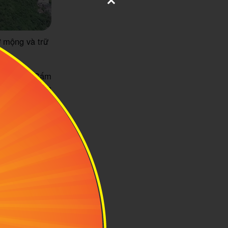
 mộng và trữ
 hút, núi Cấm
hố Hà Giang ồn
che cho người
t hiện với một
 khó cưỡng đối