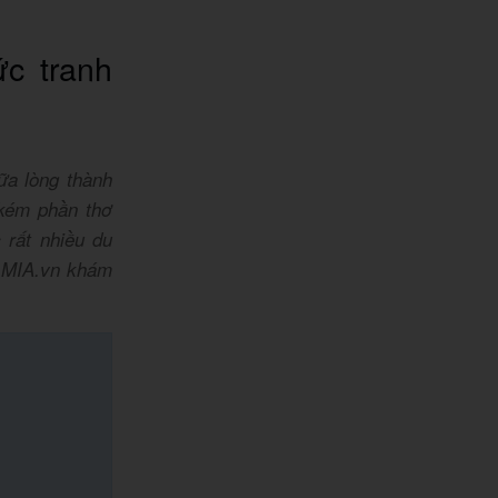
c tranh
ữa lòng thành
 kém phần thơ
 rất nhiều du
n MIA.vn khám