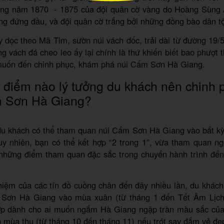
ng năm 1870 - 1875 của đội quân cờ vàng do Hoàng Sùng 
ng đứng đầu, và đội quân cờ trắng bởi những đồng bào dân t
 dọc theo Mã Tim, sườn núi vách dốc, trải dài từ đường 19/
g vách đá cheo leo ấy lại chính là thứ khiến biết bao phượt 
muốn đến chinh phục, khám phá núi Cấm Sơn Hà Giang.
 điểm nào lý tưởng du khách nên chinh 
 Sơn Hà Giang?
du khách có thể tham quan núi Cấm Sơn Hà Giang vào bất kỳ 
uy nhiên, bạn có thể kết hợp “2 trong 1”, vừa tham quan ng
 những điểm tham quan đặc sắc trong chuyến hành trình đến
hiệm của các tín đồ cuồng chân đến đây nhiều lần, du khách
Sơn Hà Giang vào mùa xuân (từ tháng 1 đến Tết Âm Lịch)
ợp dành cho ai muốn ngắm Hà Giang ngập tràn màu sắc của 
 mùa thu (từ tháng 10 đến tháng 11) nếu trót say đắm vẻ đ