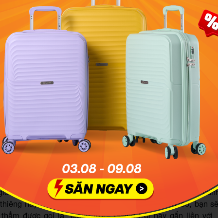
cảnh đối lập xuất hiện giữa không khí bình yên, hoang sơ vốn
Giang và hình ảnh thành phố náo nhiệt, sầm uất của người
hiểm trở, cùng những vách đá cao ngút trời như chạm mây, N
giống như một con sư tử đang đứng oai vệ ngày đêm can
h thiêng này. Men theo những bậc thang ngoằn ngoèo, bạn sẽ
thẳm được gọi là “giếng trời”. Giếng trời này gắn liền vớ