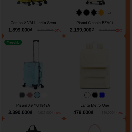
+1
#000000
#000000
#000000
#ffa500
Combo 2 VALI Larita Sena
Pisani Classic FZA01
1.899.000₫
2.199.000₫
-60%
-26%
4.700.000₫
2.990.000₫
Freeship
#40454a
#b76e79
#9ad8e7
#ffffff
#faf0e6
#000000
#0000FF
Pisani X9 YG1849A
Larita Metro One
3.390.000₫
479.000₫
-26%
-19%
4.612.000₫
589.000₫