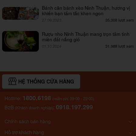
Bánh căn bánh xèo Ninh Thuận, hương vị
khiến bạn tấm tắc khen ngon
27.09.2023
35,308 lượt xem
Rượu nho Ninh Thuận mang trọn tâm tình
miền đất nắng gió
01.10.2024
31,988 lượt xem
HỆ THỐNG CỬA HÀNG
1800.6198
Hotline:
(miễn phí 09:00 - 22:00)
0918.197.299
B2B
:
(Khách doanh nghiệp)
Chính sách bán hàng
Hỗ trợ khách hàng