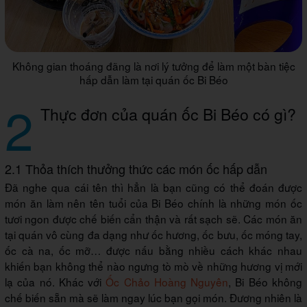
Không gian thoáng đãng là nơi lý tưởng để làm một bàn tiệc
hấp dẫn làm tại quán ốc Bi Béo
2
Thực đơn của quán ốc Bi Béo có gì?
2.1 Thỏa thích thưởng thức các món ốc hấp dẫn
Đã nghe qua cái tên thì hẳn là bạn cũng có thể đoán được
món ăn làm nên tên tuổi của Bi Béo chính là những món ốc
tươi ngon được chế biến cẩn thận và rất sạch sẽ. Các món ăn
tại quán vô cùng đa dạng như ốc hương, ốc bưu, ốc móng tay,
ốc cà na, ốc mỡ… được nấu bằng nhiều cách khác nhau
khiến bạn không thể nào ngưng tò mò về những hương vị mới
lạ của nó. Khác với
Ốc Chảo Hoàng Nguyên
, Bi Béo không
chế biến sẵn mà sẽ làm ngay lúc bạn gọi món. Đương nhiên là