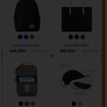
+1
#faf0e6
#000000
#0000FF
#008000
#000000
#000000
#1e35a5
Larita Classic Basic
Larita Metro Work
449.000₫
589.000₫
-13%
-16%
519.000₫
699.000₫