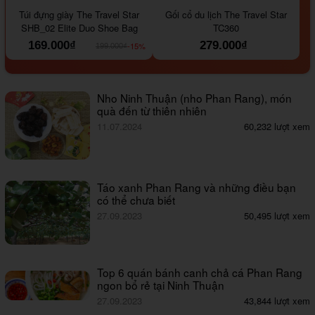
#000000
#964B00
#647290
#000000
#a9a9a9
Túi đựng giày The Travel Star
Gối cổ du lịch The Travel Star
SHB_02 Elite Duo Shoe Bag
TC360
169.000₫
279.000₫
-15%
199.000₫
Nho Ninh Thuận (nho Phan Rang), món
quà đến từ thiên nhiên
11.07.2024
60,232 lượt xem
Táo xanh Phan Rang và những điều bạn
có thể chưa biết
27.09.2023
50,495 lượt xem
Top 6 quán bánh canh chả cá Phan Rang
ngon bổ rẻ tại Ninh Thuận
27.09.2023
43,844 lượt xem