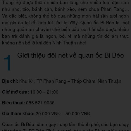
Trung Bộ được thiên nhiên ban tặng cho nhiều loại đặc sản
như nho, táo, bánh căn, bánh xèo, nem chua Phan Rang…
Và đặc biệt, không thể bỏ qua những món hải sản tươi ngon
mà giá cả lại rất hợp túi tiền tại đây. Quán ốc Bi Béo là một
những quán ăn chuyên chế biến các loại hải sản được nhiều
bạn trẻ đánh giá là ngon, bổ, rẻ mà những tín đồ ẩm thực
không nên bỏ lỡ khi đến Ninh Thuận nhé!
1
Giới thiệu đôi nét về quán ốc Bi Béo
Khu K1, TP Phan Rang – Tháp Chàm, Ninh Thuận
Địa chỉ:
16:00 – 21:00
Giờ mở cửa:
085 521 9038
Điện thoại:
20.000 VNĐ – 50.000 VNĐ
Giá tham khảo:
Quán ốc Bi Béo nằm ngay trung tâm thành phố, các bạn chạy
tới trường THPT Trần Phú, cua trái gặp quán Bò ta, nhìn sang