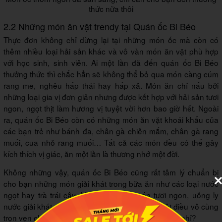
thức nữa thôi
2.2 Những món ăn vặt trendy tại Quán ốc Bi Béo
Thực đơn không chỉ dừng lại tại những món ốc mà còn có
thêm nhiều loại hải sản khác và vô vàn món ăn vặt phù hợp
với học sinh, sinh viên. Ai một lần đã đến quán ốc Bi Béo
thưởng thức thì chắc hẳn sẽ không thể bỏ qua món càng cúm
rang me, nghêu hấp thái hay hấp xả. Món ăn chỉ nấu bởi
những loại gia vị đơn giản nhưng được kết hợp với hải sản tươi
ngon, ngọt thịt làm hương vị tuyệt vời hơn bao giờ hết. Ngoài
ra, quán ốc Bi Béo còn có những món ăn vặt khoái khẩu của
các bạn trẻ như bánh đa, chân gà chiên mắm, chân gà rang
muối, cua nhỏ rang muối… Tất cả các món đều có thể gây
kích thích vị giác, ăn một lần là thương nhớ một đời.
Không những vậy, quán ốc Bi Béo cũng rất tâm lý chuẩn bị
cho bạn những món giải khát trong bữa ăn như các loại nước
ngọt hay trà trái cây. Vừa ăn những món tươi ngon, uống ly
nước giải khát và tán gẫu với bạn bè, quả là một điều vô cùng
trọn vẹn cho một buổi chiều mát mẻ tại Ninh Thuận nhỉ?