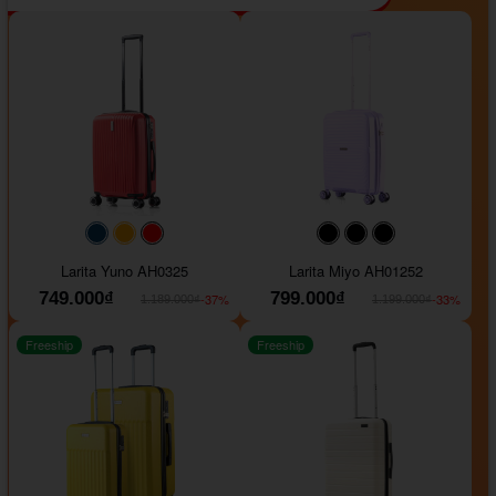
#093f69
#ffa500
#FF0000
#000000
#000000
#000000
Larita Yuno AH0325
Larita Miyo AH01252
749.000₫
799.000₫
-37%
-33%
1.189.000₫
1.199.000₫
Freeship
Freeship