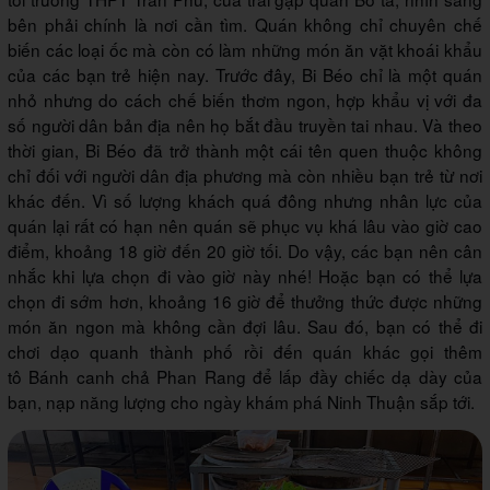
bên phải chính là nơi cần tìm. Quán không chỉ chuyên chế
biến các loại ốc mà còn có làm những món ăn vặt khoái khẩu
của các bạn trẻ hiện nay. Trước đây, Bi Béo chỉ là một quán
nhỏ nhưng do cách chế biến thơm ngon, hợp khẩu vị với đa
số người dân bản địa nên họ bắt đầu truyền tai nhau. Và theo
thời gian, Bi Béo đã trở thành một cái tên quen thuộc không
chỉ đối với người dân địa phương mà còn nhiều bạn trẻ từ nơi
khác đến. Vì số lượng khách quá đông nhưng nhân lực của
quán lại rất có hạn nên quán sẽ phục vụ khá lâu vào giờ cao
điểm, khoảng 18 giờ đến 20 giờ tối. Do vậy, các bạn nên cân
nhắc khi lựa chọn đi vào giờ này nhé! Hoặc bạn có thể lựa
chọn đi sớm hơn, khoảng 16 giờ để thưởng thức được những
món ăn ngon mà không cần đợi lâu. Sau đó, bạn có thể đi
chơi dạo quanh thành phố rồi đến quán khác gọi thêm
tô Bánh canh chả Phan Rang để lấp đầy chiếc dạ dày của
bạn, nạp năng lượng cho ngày khám phá Ninh Thuận sắp tới.