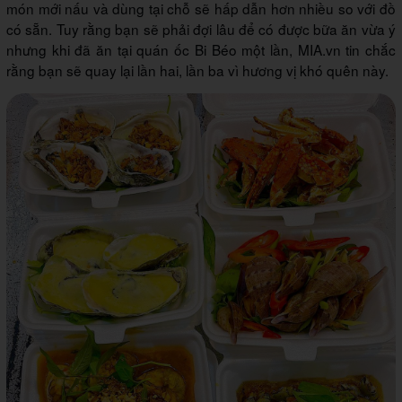
món mới nấu và dùng tại chỗ sẽ hấp dẫn hơn nhiều so với đồ
có sẵn. Tuy rằng bạn sẽ phải đợi lâu để có được bữa ăn vừa ý
nhưng khi đã ăn tại quán ốc Bi Béo một lần, MIA.vn tin chắc
rằng bạn sẽ quay lại lần hai, lần ba vì hương vị khó quên này.