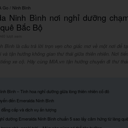
A Go
/
Ninh Bình
da Ninh Bình nơi nghỉ dưỡng chạm
 quê Bắc Bộ
940 lượt xem
 Bình là câu trả lời trọn vẹn cho giấc mơ về một nơi để tạ
 và tận hưởng không gian thư thái giữa thiên nhiên. Nơi tiế
 tiếng xe cộ. Hãy cùng MIA.vn tận hưởng chuyến đi thư thá
inh Bình – Tinh hoa nghỉ dưỡng giữa lòng thiên nhiên cố đô
uyển đến Emeralda Ninh Bình
m đẳng cấp và dịch vụ ấn tượng
ghỉ dưỡng Emeralda Ninh Bình chuẩn 5 sao lấy cảm hứng từ làng qu
 trong nhà, ngoài trời – Mùa nào cũng có thể tận hưởng