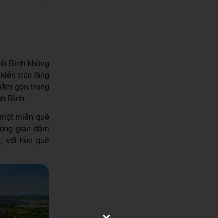
nh Bình không
kiến trúc làng
 nằm gọn trong
nh Bình.
h một miền quê
Không gian đậm
, với hồn quê