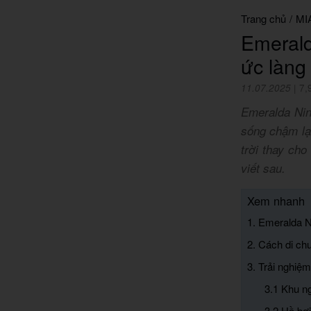
Trang chủ
/
MI
Emeral
ức làng
11.07.2025
|
7,
Emeralda Ninh
sống chậm lại
trời thay cho
viết sau.
Xem nhanh
1. Emeralda N
2. Cách di ch
3. Trải nghiệ
3.1 Khu n
3.2 Hồ bơi