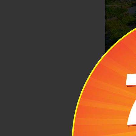
Emeralda Ni
trời, 
2
Cách
Tọa l