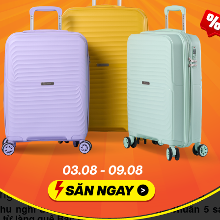
 việc di chuyển đến Emeralda Ninh Bình không hề khó k
h
bạn có thể lựa chọn những phương tiện di chuyển sau đây:
ới mức giá chỉ khoảng từ 70.000–150.000 đồng/lượt, xe kh
ều người chọn khi đi từ Hà Nội về Ninh Bình. Thời gian di c
ạn có thể bắt xe từ các bến:
p Bát: Xe khách Cường Hưng (0985 200 833) có điểm đến l
Đình: Xe Hải Thắng (0912 353 976) với điểm đến là bến xe 
ận nơi từ resort:
Để tối ưu trải nghiệm, Emeralda Ninh 
a đón từ Hà Nội tới thẳng khu vực check-in. Mức giá được đ
oảng 250.000 VNĐ/người/chuyến, áp dụng khi có tối thiểu 4
tưởng cho du khách nước ngoài hoặc những ai lần đầu đến
thật thuận tiện, không phải lo nghĩ nhiều.
 nghiệm đẳng cấp và dịch vụ ấn tượng
Khu nghỉ dưỡng Emeralda Ninh Bình chuẩn 5 s
 từ làng quê Bắc Bộ