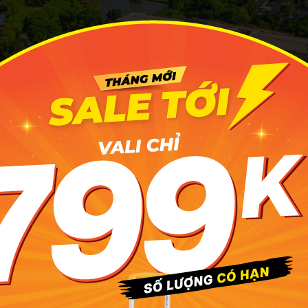
nh Bình vừa sang trọng, vừa đậm chất làng quê Việt, vừa có 
spa thư giãn, khu vui chơi cho trẻ và cả sân golf mini. Ảnh: To
 di chuyển đến Emeralda Ninh Bình
ạc cách trung tâm thành phố Ninh Bình khoảng 18km và cá