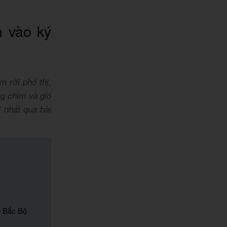
 vào ký
m rời phố thị,
ng chim và gió
i nhất qua bài
ê Bắc Bộ