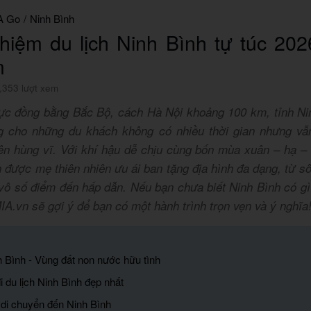
A Go
/
Ninh Bình
hiệm du lịch Ninh Bình tự túc 202
m
,353 lượt xem
c đồng bằng Bắc Bộ, cách Hà Nội khoảng 100 km, tỉnh Nin
ng cho những du khách không có nhiều thời gian nhưng v
iên hùng vĩ. Với khí hậu dễ chịu cùng bốn mùa xuân – hạ – 
h được mẹ thiên nhiên ưu ái ban tặng địa hình đa dạng, từ s
vô số điểm đến hấp dẫn. Nếu bạn chưa biết Ninh Bình có gì 
IA.vn sẽ gợi ý để bạn có một hành trình trọn vẹn và ý nghĩa
nh Bình - Vùng đất non nước hữu tình
i du lịch Ninh Bình đẹp nhất
di chuyển đến Ninh Bình