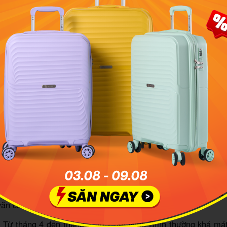
on nước hữu tình của vùng đất Ninh Bình. Ảnh: Sở Du lịch 
 điểm đi du lịch Ninh Bình đẹp nhất
ình mang kiểu khí hậu cận nhiệt đới ẩm và nhiệt đới gió mùa
bình năm rơi vào khoảng 23,5 độ C khá mát mẻ. Du khách đ
ược 4 mùa rõ rệt trong năm là xuân, hạ, thu, đông; với mùa
óng ẩm, mưa nhiều. Theo
kinh nghiệm du lịch
, chúng ta nên 
ời điểm là:
 tháng 1 đến tháng 3 khí hậu Ninh Bình rất mát mẻ, không
ng đi tham quan, ngắm cảnh. Đây cũng là thời gian đông
vãn cảnh chùa Bái Đính, Tràng An, nhà thờ Đá.
:
Từ tháng 4 đến tháng 6, thời tiết Ninh Bình thường khá má