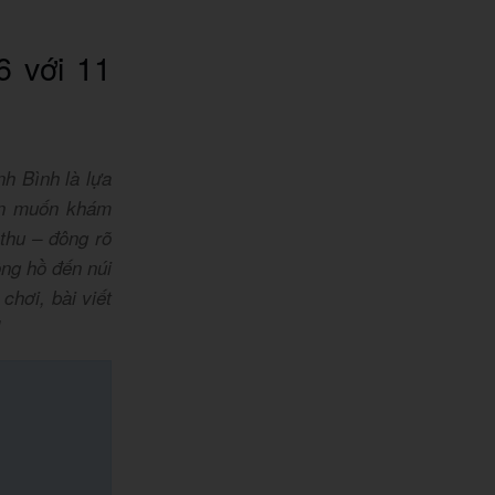
6 với 11
h Bình là lựa
ẫn muốn khám
thu – đông rõ
ông hồ đến núi
chơi, bài viết
!