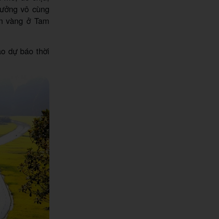
rưởng vô cùng
ín vàng ở Tam
ảo dự báo thời