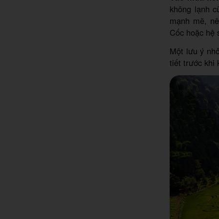
không lạnh c
mạnh mẽ, nên
Cốc hoặc hệ 
Một lưu ý nhỏ
tiết trước kh