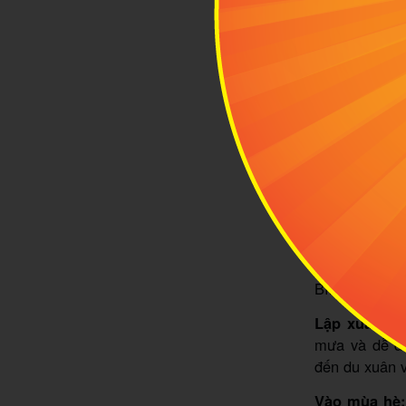
Vẻ đẹp n
2
Thời
Ninh B
trung 
trải nghiệm đ
và mùa hè n
Bình vào 2 th
Lập xuân:
Từ
mưa và dễ dà
đến du xuân 
Vào mùa hè