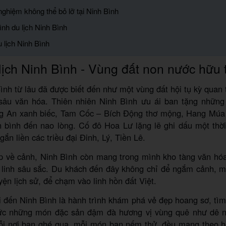
nghiệm không thể bỏ lỡ tại Ninh Bình
rình du lịch Ninh Bình
u lịch Ninh Bình
ịch Ninh Bình - Vùng đất non nước hữu 
ình từ lâu đã được biết đến như một vùng đất hội tụ kỳ quan 
 sâu văn hóa. Thiên nhiên Ninh Bình ưu ái ban tặng nhữn
g An xanh biếc, Tam Cốc – Bích Động thơ mộng, Hang Múa
 bình đến nao lòng. Cố đô Hoa Lư lặng lẽ ghi dấu một thời
gắn liền các triều đại Đinh, Lý, Tiền Lê.
p về cảnh, Ninh Bình còn mang trong mình kho tàng văn hóa
m linh sâu sắc. Du khách đến đây không chỉ để ngắm cảnh, 
ện lịch sử, để chạm vào linh hồn đất Việt.
 đến Ninh Bình là hành trình khám phá vẻ đẹp hoang sơ, tìm l
ức những món đặc sản đậm đà hương vị vùng quê như dê n
ỗi nơi bạn ghé qua, mỗi món bạn nếm thử, đều mang theo hơ