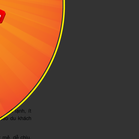
Ninh Bình
, với nhiệt độ
ến đây có thể
 đông khô lạnh
ghé thăm Ninh
 quá lạnh, ít
 đảo du khách
t mẻ, dễ chịu,