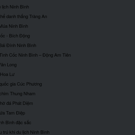
 lịch Ninh Bình
thể danh thắng Tràng An
Múa Ninh Bình
ốc - Bích Động
Bái Đính Ninh Bình
 Tình Cốc Ninh Bình – Động Am Tiên
Vân Long
 Hoa Lư
quốc gia Cúc Phương
 chim Thung Nham
thờ đá Phát Diệm
dứa Tam Điệp
nh Bình đặc sắc
u trú khi du lịch Ninh Bình