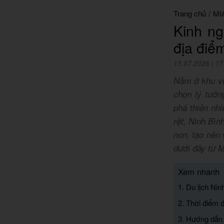
Trang chủ
/
MI
Kinh ng
địa điể
15.07.2026
|
17
Nằm ở khu vự
chọn lý tưở
phá thiên nh
rệt, Ninh Bìn
non, tạo nên 
dưới đây từ M
Xem nhanh
1. Du lịch Ni
2. Thời điểm đ
3. Hướng dẫn 