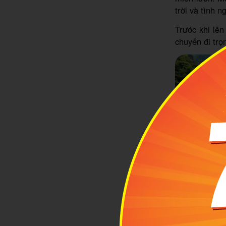
trời và tình n
Trước khi lê
chuyến đi trọ