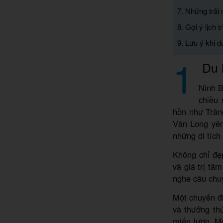
7. Những trải 
8. Gợi ý lịch t
9. Lưu ý khi d
1
Du l
Ninh B
chiều
hồn như Tràn
Vân Long yên
những di tích 
Không chỉ đẹ
và giá trị tâ
nghe câu chuy
Một chuyến đi
và thưởng th
miến lươn. M