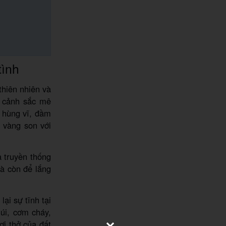
tình
thiên nhiên và
g cảnh sắc mê
 hùng vĩ, đầm
 vàng son với
 truyền thống
mà còn để lắng
ại sự tĩnh tại
úi, cơm cháy,
i thở của đất