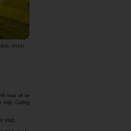
 Ảnh: iVIVU
 thể mua vé xe
o Việt, Cường
000 VND.