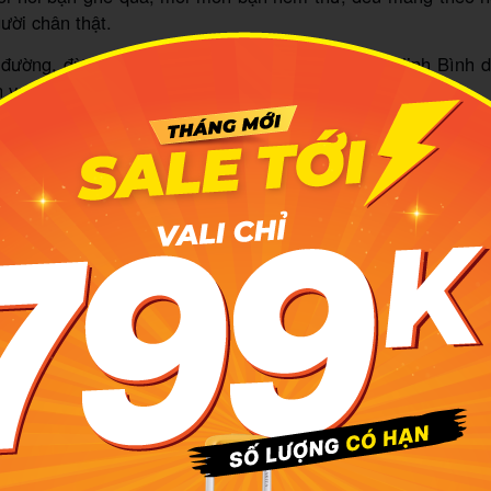
gười chân thật.
n đường, đừng bỏ qua những kinh nghiệm du lịch Ninh Bình d
n vẹn nhất.