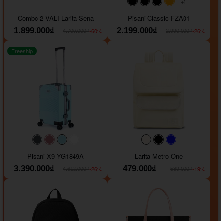
+1
#000000
#000000
#000000
#ffa500
Combo 2 VALI Larita Sena
Pisani Classic FZA01
1.899.000₫
2.199.000₫
-60%
-26%
4.700.000₫
2.990.000₫
Freeship
#40454a
#b76e79
#9ad8e7
#ffffff
#faf0e6
#000000
#0000FF
Pisani X9 YG1849A
Larita Metro One
3.390.000₫
479.000₫
-26%
-19%
4.612.000₫
589.000₫