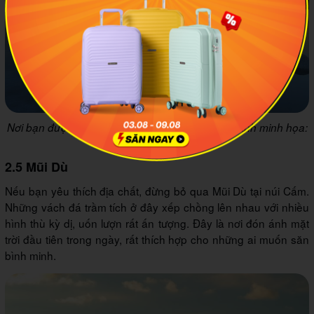
Nơi bạn được tìm hiểu quy trình sản xuất muối. Ảnh minh họa:
VinWonders
2.5 Mũi Dù
Nếu bạn yêu thích địa chất, đừng bỏ qua Mũi Dù tại núi Cấm.
Những vách đá trầm tích ở đây xếp chồng lên nhau với nhiều
hình thù kỳ dị, uốn lượn rất ấn tượng. Đây là nơi đón ánh mặt
trời đầu tiên trong ngày, rất thích hợp cho những ai muốn săn
bình minh.