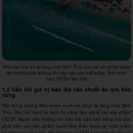
Khi chọn lưu trú lại làng chài Ninh Thủy bạn sẽ có cơ hội được
tận hưởng bầu không khí tấp nập vào mỗi sáng. Ảnh minh
họa: FB Bui Van Hai
1.3 Gắn kết giá trị bản địa vào chuỗi du lịch bền
vững
Một trong những điều khiến mình nể phục tại làng chài Ninh
Thủy Dốc Lết chính là cách họ nâng tầm giá trị các sản phẩm
OCOP. Người dân không chỉ bán hải sản tươi sống mà còn
phát triển các sản phẩm muối hầm thảo dược và nước mắm
cá cơm nguyên chất. Họ đã khéo léo kết hợp giữa du lịch và