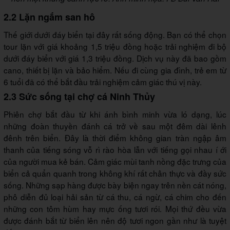
2.2 Lặn ngắm san hô
Thế giới dưới đáy biển tại đây rất sống động. Bạn có thể chọn
tour lặn với giá khoảng 1,5 triệu đồng hoặc trải nghiệm đi bộ
dưới đáy biển với giá 1,3 triệu đồng. Dịch vụ này đã bao gồm
cano, thiết bị lặn và bảo hiểm. Nếu đi cùng gia đình, trẻ em từ
6 tuổi đã có thể bắt đầu trải nghiệm cảm giác thú vị này.
2.3 Sức sống tại chợ cá Ninh Thủy
Phiên chợ bắt đầu từ khi ánh bình minh vừa ló dạng, lúc
những đoàn thuyền đánh cá trở về sau một đêm dài lênh
đênh trên biển. Đây là thời điểm không gian tràn ngập âm
thanh của tiếng sóng vỗ rì rào hòa lẫn với tiếng gọi nhau í ới
của người mua kẻ bán. Cảm giác mùi tanh nồng đặc trưng của
biển cả quẩn quanh trong không khí rất chân thực và đầy sức
sống. Những sạp hàng được bày biện ngay trên nền cát nóng,
phô diễn đủ loại hải sản từ cá thu, cá ngừ, cá chim cho đến
những con tôm hùm hay mực ống tươi rói. Mọi thứ đều vừa
được đánh bắt từ biển lên nên độ tươi ngon gần như là tuyệt