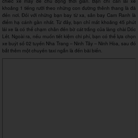
chiếc xe máy để chủ động thời gian. Bạn chỉ cần lái xe
khoảng 1 tiếng rưỡi theo những con đường thênh thang là đã
đến nơi. Đối với những bạn bay từ xa, sân bay Cam Ranh là
điểm hạ cánh gần nhất. Từ đây, bạn chỉ mất khoảng 45 phút
lái xe là có thể chạm chân đến bờ cát trắng của làng chài Dốc
Lết. Ngoài ra, nếu muốn tiết kiệm chi phí, bạn có thể lựa chọn
xe buýt số 02 tuyến Nha Trang – Ninh Tây – Ninh Hòa, sau đó
bắt thêm một chuyến taxi ngắn là đến bãi biển.