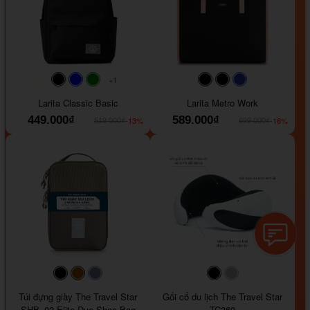
+1
#faf0e6
#000000
#0000FF
#008000
#000000
#000000
#1e35a5
Larita Classic Basic
Larita Metro Work
449.000₫
589.000₫
-13%
-16%
519.000₫
699.000₫
#000000
#964B00
#647290
#000000
#a9a9a9
Túi đựng giày The Travel Star
Gối cổ du lịch The Travel Star
SHB_02 Elite Duo Shoe Bag
TC360