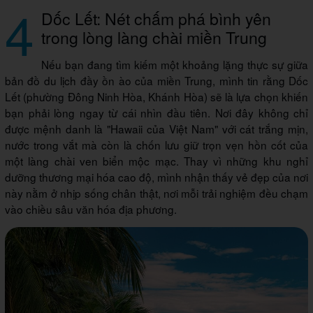
4
Dốc Lết: Nét chấm phá bình yên
trong lòng làng chài miền Trung
Nếu bạn đang tìm kiếm một khoảng lặng thực sự giữa
bản đồ du lịch đầy ồn ào của miền Trung, mình tin rằng Dốc
Lết (phường Đông Ninh Hòa, Khánh Hòa) sẽ là lựa chọn khiến
bạn phải lòng ngay từ cái nhìn đầu tiên. Nơi đây không chỉ
được mệnh danh là "Hawaii của Việt Nam" với cát trắng mịn,
nước trong vắt mà còn là chốn lưu giữ trọn vẹn hồn cốt của
một làng chài ven biển mộc mạc. Thay vì những khu nghỉ
dưỡng thương mại hóa cao độ, mình nhận thấy vẻ đẹp của nơi
này nằm ở nhịp sống chân thật, nơi mỗi trải nghiệm đều chạm
vào chiều sâu văn hóa địa phương.