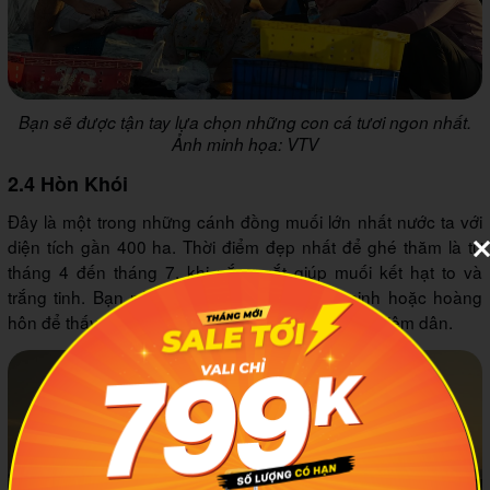
Bạn sẽ được tận tay lựa chọn những con cá tươi ngon nhất.
Ảnh minh họa: VTV
2.4 Hòn Khói
Đây là một trong những cánh đồng muối lớn nhất nước ta với
diện tích gần 400 ha. Thời điểm đẹp nhất để ghé thăm là từ
tháng 4 đến tháng 7, khi nắng gắt giúp muối kết hạt to và
trắng tinh. Bạn nên đến đây vào lúc bình minh hoặc hoàng
hôn để thấy vẻ đẹp lao động đầy cảm hứng của diêm dân.