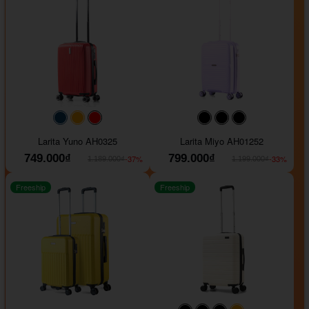
#093f69
#ffa500
#FF0000
#000000
#000000
#000000
Larita Yuno AH0325
Larita Miyo AH01252
749.000₫
799.000₫
-37%
-33%
1.189.000₫
1.199.000₫
Freeship
Freeship