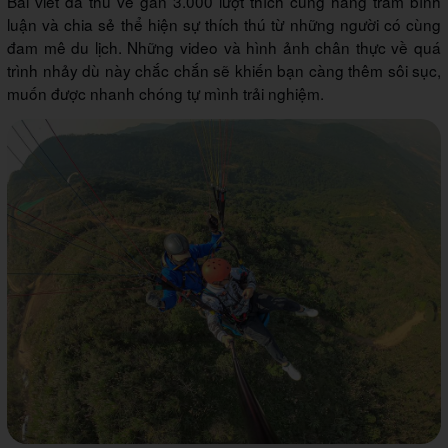
Bài viết đã thu về gần 3.000 lượt thích cùng hàng trăm bình
luận và chia sẻ thể hiện sự thích thú từ những người có cùng
đam mê du lịch. Những video và hình ảnh chân thực về quá
trình nhảy dù này chắc chắn sẽ khiến bạn càng thêm sôi sục,
muốn được nhanh chóng tự mình trải nghiệm.