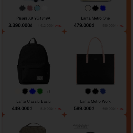
#40454a
#b76e79
#9ad8e7
#ffffff
#faf0e6
#000000
#0000FF
Pisani X9 YG1849A
Larita Metro One
3.390.000₫
479.000₫
-26%
-19%
4.612.000₫
589.000₫
+1
#faf0e6
#000000
#0000FF
#008000
#000000
#000000
#1e35a5
Larita Classic Basic
Larita Metro Work
449.000₫
589.000₫
-13%
-16%
519.000₫
699.000₫