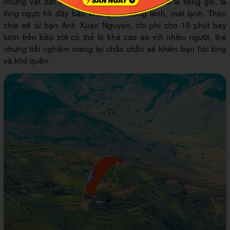
những vạt đất thoai thoải, còn dư âm bên tai là tiếng gió, là
lồng ngực hít đầy bầu không khí trong lành, mát lạnh. Theo
chia sẻ từ bạn Anh Xuan Nguyen, chi phí cho 15 phút bay
lượn trên bầu trời có thể lò khá cao so với nhiều người, thế
nhưng trải nghiệm mang lại chắc chắn sẽ khiến bạn hài lòng
và khó quên.