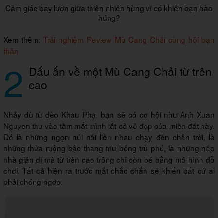
Cảm giác bay lượn giữa thiên nhiên hùng vĩ có khiến bạn hào
hứng?
Xem thêm:
Trải nghiệm Review Mù Cang Chải cùng hội bạn
thân
2
Dấu ấn về một Mù Cang Chải từ trên
cao
Nhảy dù từ đèo Khau Phạ, bạn sẽ có cơ hội như Anh Xuan
Nguyen thu vào tầm mắt mình tất cả vẻ đẹp của miền đất này.
Đó là những ngọn núi nối liền nhau chạy đến chân trời, là
những thửa ruộng bậc thang trĩu bông trù phú, là những nếp
nhà giản dị mà từ trên cao trông chỉ còn bé bằng mô hình đồ
chơi. Tất cả hiện ra trước mắt chắc chắn sẽ khiến bất cứ ai
phải chóng ngợp.