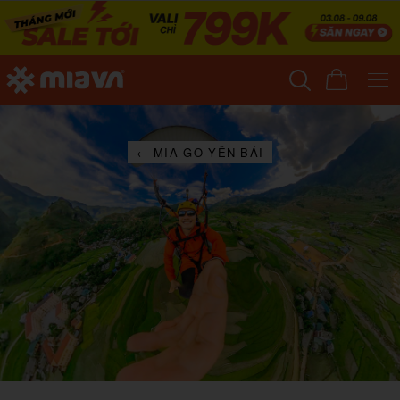
← MIA GO YÊN BÁI