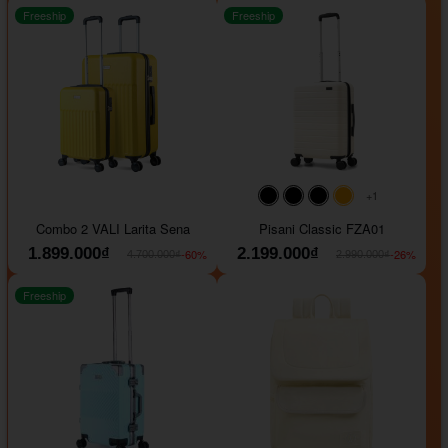
Freeship
Freeship
+1
#000000
#000000
#000000
#ffa500
Combo 2 VALI Larita Sena
Pisani Classic FZA01
1.899.000₫
2.199.000₫
-60%
-26%
4.700.000₫
2.990.000₫
Freeship