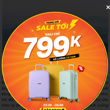
Sự nhỏ bé của con người giữa thiên nhiên bao la rộng lớn
Bay lượn từ đỉnh đèo Khau Phạ, tận hưởng từng cơn gió núi
thổi tung bay vạt áo, nghe tiếng gió ù ù bên tai, cảm giác lơ
lửng giữa bầu trời chắc chắn sẽ là trải nghiệm khó quên nhất
trong chuyến đi của bạn. Review Mù Cang Chải và ngắm nhìn
trời đất từ độ cao này sẽ khiến bạn cảm thấy mình như chú
chim tự do giữa bầu trời bao la, nhẹ nhàng đáp mình xuống