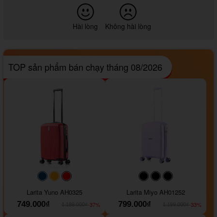
Hài lòng
Không hài lòng
TOP sản phẩm bán chạy tháng 08/2026
#093f69
#ffa500
#FF0000
#000000
#000000
#000000
Larita Yuno AH0325
Larita Miyo AH01252
749.000₫
799.000₫
-37%
-33%
1.189.000₫
1.199.000₫