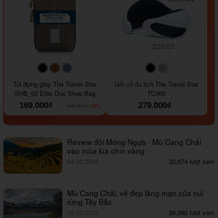
#000000
#964B00
#647290
#000000
#a9a9a9
Túi đựng giày The Travel Star
Gối cổ du lịch The Travel Star
SHB_02 Elite Duo Shoe Bag
TC360
169.000₫
279.000₫
-15%
199.000₫
Review đồi Móng Ngựa - Mù Cang Chải
vào mùa lúa chín vàng
04.06.2026
32,674 lượt xem
Mù Cang Chải, vẻ đẹp lãng mạn của núi
rừng Tây Bắc
10.10.2023
26,092 lượt xem