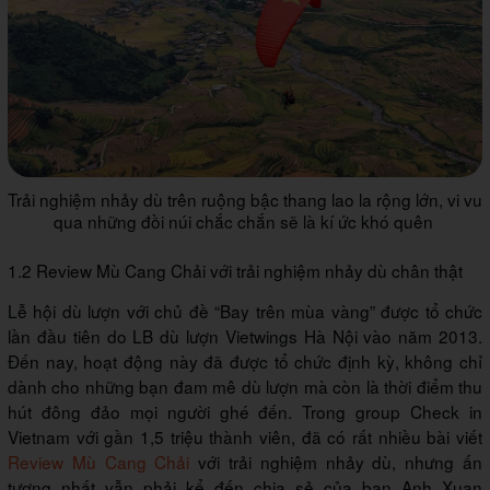
Trải nghiệm nhảy dù trên ruộng bậc thang lao la rộng lớn, vi vu
qua những đồi núi chắc chắn sẽ là kí ức khó quên
1.2 Review Mù Cang Chải với trải nghiệm nhảy dù chân thật
Lễ hội dù lượn với chủ đề “Bay trên mùa vàng” được tổ chức
lần đầu tiên do LB dù lượn Vietwings Hà Nội vào năm 2013.
Đến nay, hoạt động này đã được tổ chức định kỳ, không chỉ
dành cho những bạn đam mê dù lượn mà còn là thời điểm thu
hút đông đảo mọi người ghé đến. Trong group Check in
Vietnam với gần 1,5 triệu thành viên, đã có rất nhiều bài viết
Review Mù Cang Chải
với trải nghiệm nhảy dù, nhưng ấn
tượng nhất vẫn phải kể đến chia sẻ của bạn Anh Xuan