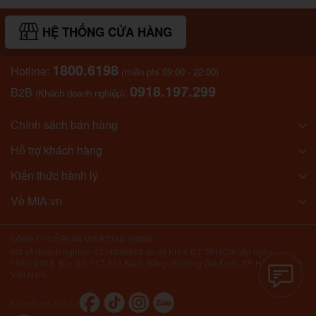
HỆ THỐNG CỬA HÀNG
1800.6198
Hotline:
(miễn phí 09:00 - 22:00)
0918.197.299
B2B
:
(Khách doanh nghiệp)
Chính sách bán hàng
Hỗ trợ khách hàng
Kiến thức hành lý
Về MIA.vn
CÔNG TY CỔ PHẦN MIA RETAIL @2026
Mã số doanh nghiệp: 0314826894 do sở KH & ĐT TP.HCM cấp ngày
10/01/2018. Địa chỉ: 117-119 Bạch Đằng, Phường Gia Định, TP. Hồ Chí Minh,
Việt Nam.
Kết nối với MIA.vn