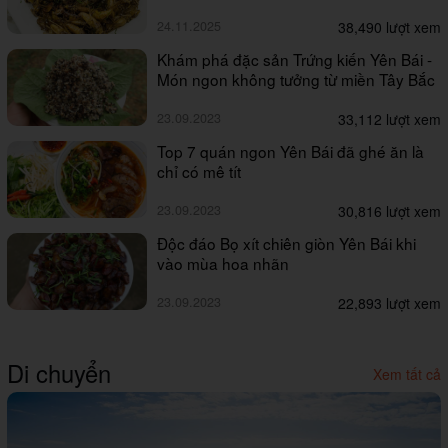
24.11.2025
38,490 lượt xem
Khám phá đặc sản Trứng kiến Yên Bái -
Món ngon không tưởng từ miền Tây Bắc
23.09.2023
33,112 lượt xem
Top 7 quán ngon Yên Bái đã ghé ăn là
chỉ có mê tít
23.09.2023
30,816 lượt xem
Độc đáo Bọ xít chiên giòn Yên Bái khi
vào mùa hoa nhãn
23.09.2023
22,893 lượt xem
Di chuyển
Xem tất cả