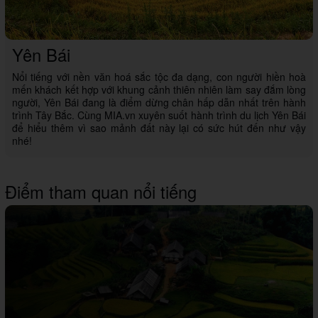
Yên Bái
Nổi tiếng với nền văn hoá sắc tộc đa dạng, con người hiền hoà
mến khách kết hợp với khung cảnh thiên nhiên làm say đắm lòng
người, Yên Bái đang là điểm dừng chân hấp dẫn nhất trên hành
trình Tây Bắc. Cùng MIA.vn xuyên suốt hành trình du lịch Yên Bái
để hiểu thêm vì sao mảnh đất này lại có sức hút đến như vậy
nhé!
Điểm tham quan nổi tiếng