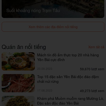
Suối khoáng nóng Trạm Tấu
Xem thêm các địa điểm nổi tiếng
Quán ăn nổi tiếng
Xem tất cả
Mách tín đồ ẩm thực top 20 nhà hàng
Yên Bái cực đỉnh
23.09.2023
59,670 lượt xem
Top 15 đặc sản Yên Bái độc đáo đậm
chất núi rừng
17.08.2023
49,273 lượt xem
Khám phá Muồm muỗm rang Mường Lò,
Đặc sản độc đáo Yên Bái