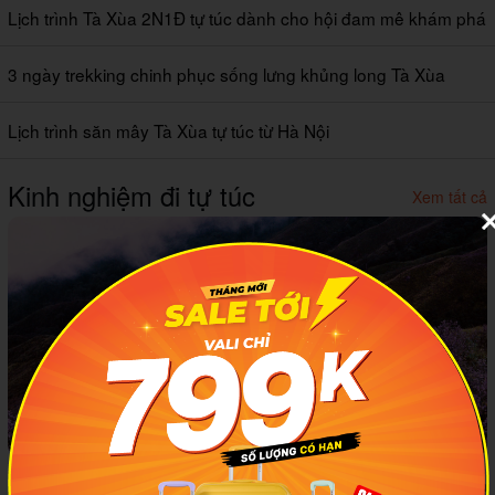
Lịch trình Tà Xùa 2N1Đ tự túc dành cho hội đam mê khám phá
3 ngày trekking chinh phục sống lưng khủng long Tà Xùa
Lịch trình săn mây Tà Xùa tự túc từ Hà Nội
Kinh nghiệm đi tự túc
Xem tất cả
Kinh nghiệm trekking Tà Chì Nhù dành cho người mới đi lần