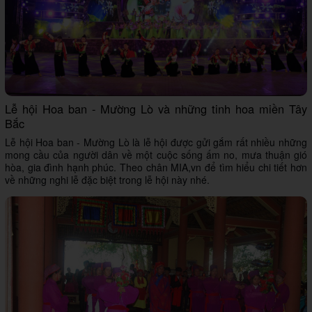
Lễ hội Hoa ban - Mường Lò và những tinh hoa miền Tây
Bắc
Lễ hội Hoa ban - Mường Lò là lễ hội được gửi gắm rất nhiều những
mong cầu của người dân về một cuộc sống ấm no, mưa thuận gió
hòa, gia đình hạnh phúc. Theo chân MIA,vn để tìm hiểu chi tiết hơn
về những nghi lễ đặc biệt trong lễ hội này nhé.