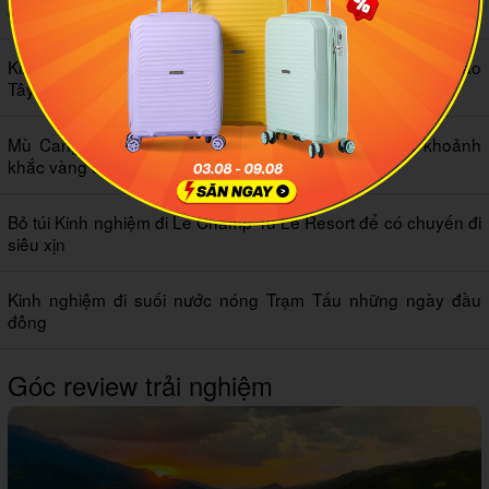
đầu
Kinh nghiệm du lịch Tú Lệ Yên Bái - Nàng thơ của vùng cao
Tây Bắc
Mù Cang Chải mùa lúa chín: Kinh nghiệm săn trọn khoảnh
khắc vàng đẹp nhất
Bỏ túi Kinh nghiệm đi Le Champ Tu Le Resort để có chuyến đi
siêu xịn
Kinh nghiệm đi suối nước nóng Trạm Tấu những ngày đầu
đông
Góc review trải nghiệm