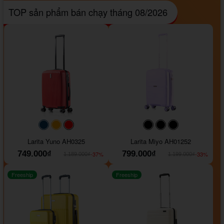
TOP sản phẩm bán chạy tháng 08/2026
#093f69
#ffa500
#FF0000
#000000
#000000
#000000
Larita Yuno AH0325
Larita Miyo AH01252
749.000₫
799.000₫
-37%
-33%
1.189.000₫
1.199.000₫
Freeship
Freeship