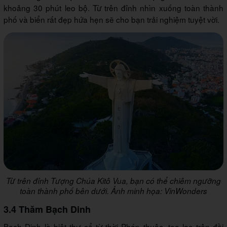
khoảng 30 phút leo bộ. Từ trên đỉnh nhìn xuống toàn thành
phố và biển rất đẹp hứa hẹn sẽ cho bạn trải nghiệm tuyệt vời.
Từ trên đỉnh Tượng Chúa Kitô Vua, bạn có thể chiêm ngưỡng
toàn thành phố bên dưới. Ảnh minh họa: VinWonders
3.4 Thăm Bạch Dinh
Bạch Dinh là biệt thự cổ từ thời Pháp thuộc, tọa lạc trên đồi