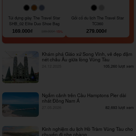
#000000
#964B00
#647290
#000000
#a9a9a9
Túi đựng giày The Travel Star
Gối cổ du lịch The Travel Star
SHB_02 Elite Duo Shoe Bag
TC360
169.000₫
279.000₫
-15%
199.000₫
Khám phá Giáo xứ Song Vĩnh, vẻ đẹp đậm
nét châu Âu giữa lòng Vũng Tàu
24.12.2025
105,260 lượt xem
Ngắm cảnh trên Cầu Hamptons Pier dài
nhất Đông Nam Á
27.05.2026
82,693 lượt xem
Kinh nghiệm du lịch Hồ Tràm Vũng Tàu cho
chuyến đi nhẹ nhàng