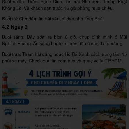
Buổi chiều: Thăm Bạch Dinh, leo núi Nhỏ xem Tượng Phật
Khổng Lồ. Về khách sạn trước 16 giờ phòng mưa chiều.
Buổi tối: Chợ đêm ăn hải sản, đi dạo phố Trần Phú.
4.2 Ngày 2
Buổi sáng: Dậy sớm ra biển 6 giờ, chụp bình minh ở Mũi
Nghinh Phong. Ăn sáng bánh mì, bún riêu ở chợ địa phương.
Buổi trưa: Thăm hải đăng hoặc Hồ Đá Xanh cách trung tâm 15
phút xe máy. Check-out, ăn cơm trưa và quay về lại TP.HCM.