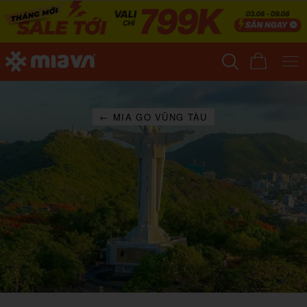
← MIA GO VŨNG TÀU