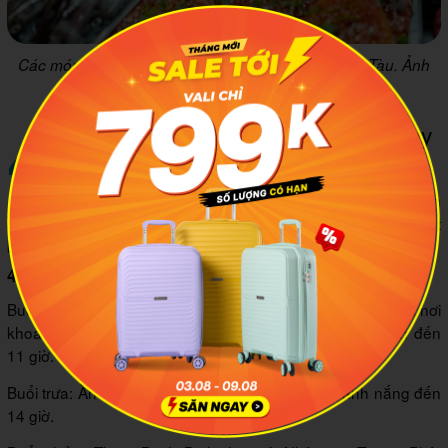
Các món ăn từ hải sản hấp dẫn tại chợ đêm Vũng Tàu. Ảnh
minh họa: Traveloka
4
Lịch trình gợi ý cho chuyến đi 2 ngày
1 đêm
Nếu như bạn đang không biết đi đâu, làm gì khi đến
Vũng Tàu tháng 6, thì hãy để mình gợi ý về lịch trình chi tiết
bên dưới đây.
4.1 Ngày 1
Buổi sáng: Xuất phát từ TP.HCM, đi phà hoặc xe buýt. Đến nơi
khoảng 9 giờ, nhận phòng. Sau đó ra Bãi Sau tắm biển đến
11 giờ.
Buổi trưa: Ăn hải sản ở khu Bãi Sau, nghỉ ngơi tránh nắng đến
14 giờ.