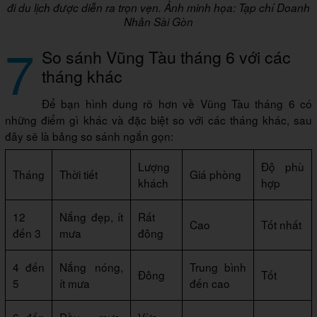
đi du lịch được diễn ra trọn vẹn. Ảnh minh họa: Tạp chí Doanh
Nhân Sài Gòn
7
So sánh Vũng Tàu tháng 6 với các
tháng khác
Để bạn hình dung rõ hơn về Vũng Tàu tháng 6 có
những điểm gì khác và đặc biệt so với các tháng khác, sau
đây sẽ là bảng so sánh ngắn gọn:
Lượng
Độ phù
Tháng
Thời tiết
Giá phòng
khách
hợp
12
Nắng đẹp, ít
Rất
Cao
Tốt nhất
đến 3
mưa
đông
4 đến
Nắng nóng,
Trung bình
Đông
Tốt
5
ít mưa
đến cao