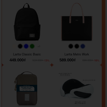
+1
#faf0e6
#000000
#0000FF
#008000
#000000
#000000
#1e35a5
Larita Classic Basic
Larita Metro Work
449.000₫
589.000₫
-13%
-16%
519.000₫
699.000₫