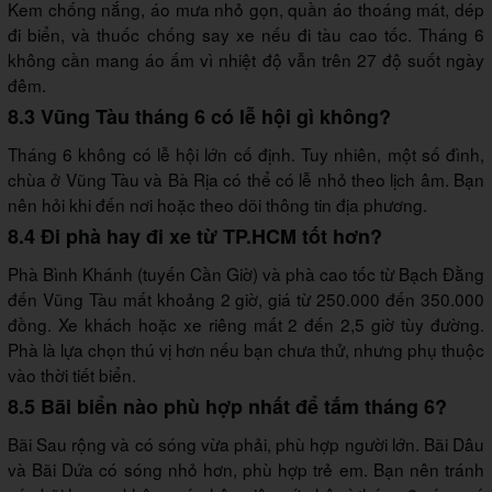
Kem chống nắng, áo mưa nhỏ gọn, quần áo thoáng mát, dép
đi biển, và thuốc chống say xe nếu đi tàu cao tốc. Tháng 6
không cần mang áo ấm vì nhiệt độ vẫn trên 27 độ suốt ngày
đêm.
8.3 Vũng Tàu tháng 6 có lễ hội gì không?
Tháng 6 không có lễ hội lớn cố định. Tuy nhiên, một số đình,
chùa ở Vũng Tàu và Bà Rịa có thể có lễ nhỏ theo lịch âm. Bạn
nên hỏi khi đến nơi hoặc theo dõi thông tin địa phương.
8.4 Đi phà hay đi xe từ TP.HCM tốt hơn?
Phà Bình Khánh (tuyến Cần Giờ) và phà cao tốc từ Bạch Đằng
đến Vũng Tàu mất khoảng 2 giờ, giá từ 250.000 đến 350.000
đồng. Xe khách hoặc xe riêng mất 2 đến 2,5 giờ tùy đường.
Phà là lựa chọn thú vị hơn nếu bạn chưa thử, nhưng phụ thuộc
vào thời tiết biển.
8.5 Bãi biển nào phù hợp nhất để tắm tháng 6?
Bãi Sau rộng và có sóng vừa phải, phù hợp người lớn. Bãi Dâu
và Bãi Dứa có sóng nhỏ hơn, phù hợp trẻ em. Bạn nên tránh