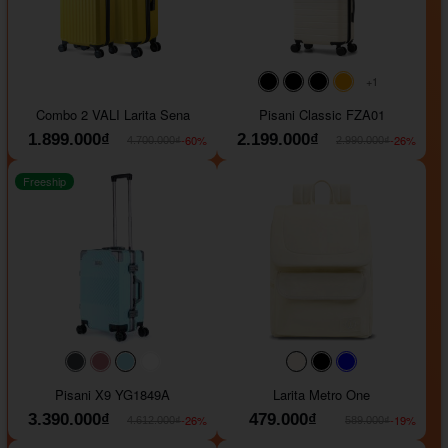
+1
#000000
#000000
#000000
#ffa500
Combo 2 VALI Larita Sena
Pisani Classic FZA01
1.899.000₫
2.199.000₫
-60%
-26%
4.700.000₫
2.990.000₫
Freeship
#40454a
#b76e79
#9ad8e7
#ffffff
#faf0e6
#000000
#0000FF
Pisani X9 YG1849A
Larita Metro One
3.390.000₫
479.000₫
-26%
-19%
4.612.000₫
589.000₫