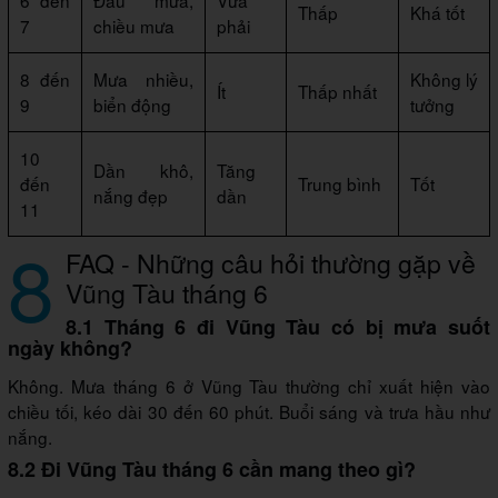
6 đến
Đầu mưa,
Vừa
Thấp
Khá tốt
7
chiều mưa
phải
8 đến
Mưa nhiều,
Không lý
Ít
Thấp nhất
9
biển động
tưởng
10
Dần khô,
Tăng
đến
Trung bình
Tốt
nắng đẹp
dần
11
8
FAQ - Những câu hỏi thường gặp về
Vũng Tàu tháng 6
8.1 Tháng 6 đi Vũng Tàu có bị mưa suốt
ngày không?
Không. Mưa tháng 6 ở Vũng Tàu thường chỉ xuất hiện vào
chiều tối, kéo dài 30 đến 60 phút. Buổi sáng và trưa hầu như
nắng.
8.2 Đi Vũng Tàu tháng 6 cần mang theo gì?