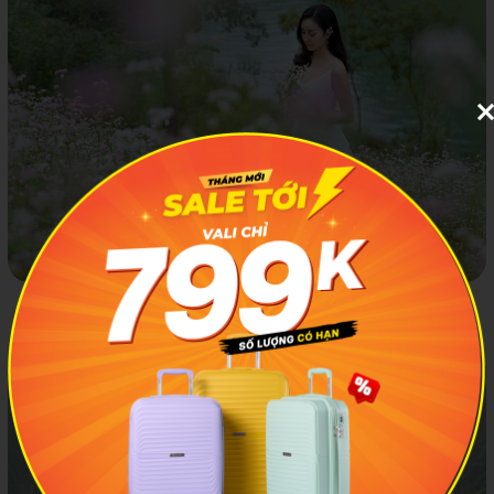
Hai bên bờ Sông Nho Quế Hà Giang mọc đầy những cánh
hóa nhỏ xinh và thơ mộng. Ảnh: Hiền Lương