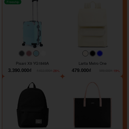
Freeship
#40454a
#b76e79
#9ad8e7
#ffffff
#faf0e6
#000000
#0000FF
Pisani X9 YG1849A
Larita Metro One
3.390.000₫
479.000₫
-26%
-19%
4.612.000₫
589.000₫