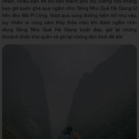
nhiên, nhiều bạn trẻ khi đến thành phố mù xương này không
bao giờ quên ghé qua ngắm nhìn Sông Nho Quế Hà Giang từ
trên đèo Mã Pí Lèng. Vượt qua cung đường hiểm trở như vậy,
tuy nhiên ai cũng cảm thấy thỏa mãn khi được ngắm nhìn
dòng Sông Nho Quế Hà Giang tuyệt đẹp, giữ lại những
khoảnh khắc khó quên và ghi lại những tấm hình để đời.