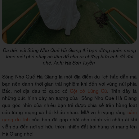
Đã đến với Sông Nho Quế Hà Giang thì bạn đừng quên mang
theo một phó nháy có tâm để cho ra những bức ảnh để đời
nhé. Ảnh: Hà Sơn Tuyền
Sông Nho Quế Hà Giang là một địa điểm du lịch hấp dẫn mà
bạn nên dành thời gian trải nghiệm khi đến với vùng núi phía
Bắc, nơi địa đầu tổ quốc có
Cột cờ Lũng Cú
. Trên đây là
những bức hình đầy ấn tượng của Sông Nho Quế Hà Giang
qua góc nhìn của nhiều bạn trẻ được chia sẻ trên hàng loạt
các trang mạng xã hội khác nhau. MIA.vn hi vọng rằng
cẩm
nang du lịch
của bạn đã góp nhặt cho mình vài chân ái khi
viễn du đến nơi sở hữu thiên nhiên đất trời hùng vĩ mang tên
Hà Giang nhé!