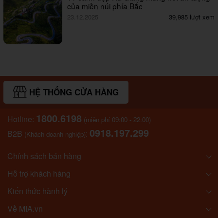
của miền núi phía Bắc
23.12.2025
39,985 lượt xem
HỆ THỐNG CỬA HÀNG
1800.6198
Hotline:
(miễn phí 09:00 - 22:00)
0918.197.299
B2B
:
(Khách doanh nghiệp)
Chính sách bán hàng
Hỗ trợ khách hàng
Kiến thức hành lý
Về MIA.vn