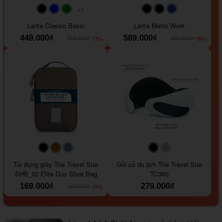
+1
#faf0e6
#000000
#0000FF
#008000
#000000
#000000
#1e35a5
Larita Classic Basic
Larita Metro Work
449.000₫
589.000₫
-13%
-16%
519.000₫
699.000₫
#000000
#964B00
#647290
#000000
#a9a9a9
Túi đựng giày The Travel Star
Gối cổ du lịch The Travel Star
SHB_02 Elite Duo Shoe Bag
TC360
169.000₫
279.000₫
-15%
199.000₫