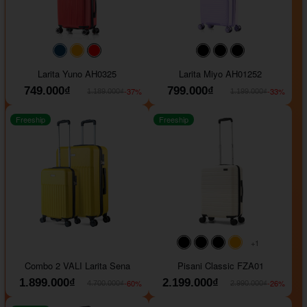
#093f69
#ffa500
#FF0000
#000000
#000000
#000000
Larita Yuno AH0325
Larita Miyo AH01252
749.000₫
799.000₫
-37%
-33%
1.189.000₫
1.199.000₫
Freeship
Freeship
+1
#000000
#000000
#000000
#ffa500
Combo 2 VALI Larita Sena
Pisani Classic FZA01
1.899.000₫
2.199.000₫
-60%
-26%
4.700.000₫
2.990.000₫