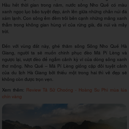
Hầu hết thời gian trong năm, nước sông Nho Quế có màu
xanh ngọc lục bảo tuyệt đẹp, ánh lên giữa những chân núi đá
xám lạnh. Con sông êm đềm trôi bên cạnh những mảng xanh
thẫm trong không gian hùng vĩ của rừng già, đá núi và mây
trời.
Đến với vùng đất này, ghé thăm sông Sông Nho Quế Hà
Giang, người ta sẽ muốn chinh phục đèo Mã Pí Lèng và
ngược lại, vượt đèo để ngắm cảnh kỳ vĩ của dòng sông xanh
thơ mộng. Nho Quế – Mã Pí Lèng giống cặp đôi tuyệt cảnh
của du lịch Hà Giang bởi thiếu một trong hai thì vẻ đẹp sẽ
không còn được trọn vẹn.
Xem thêm:
Review Tả Sử Choóng - Hoàng Su Phì mùa lúa
chín vàng