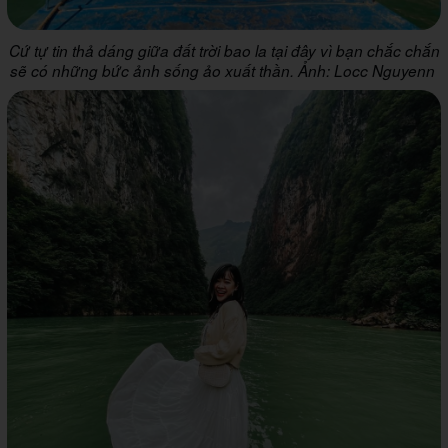
Cứ tự tin thả dáng giữa đất trời bao la tại đây vì bạn chắc chắn
sẽ có những bức ảnh sống ảo xuất thần. Ảnh: Locc Nguyenn