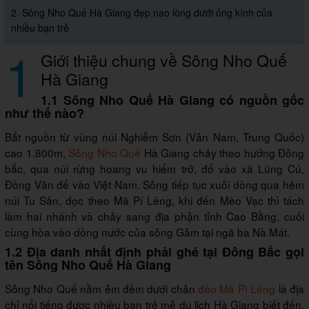
2. Sông Nho Quế Hà Giang đẹp nao lòng dưới ống kính của
nhiều bạn trẻ
1
Giới thiệu chung về Sông Nho Quế
Hà Giang
1.1 Sông Nho Quế Hà Giang có nguồn gốc
như thế nào?
Bắt nguồn từ vùng núi Nghiễm Sơn (Vân Nam, Trung Quốc)
cao 1.800m,
Sông Nho Quế
Hà Giang chảy theo hướng Đông
bắc, qua núi rừng hoang vu hiểm trở, đổ vào xã Lũng Cú,
Đồng Văn để vào Việt Nam. Sông tiếp tục xuôi dòng qua hẻm
núi Tu Sản, dọc theo Mã Pí Lèng, khi đến Mèo Vạc thì tách
làm hai nhánh và chảy sang địa phận tỉnh Cao Bằng, cuối
cùng hòa vào dòng nước của sông Gâm tại ngã ba Nà Mát.
1.2 Địa danh nhất định phải ghé tại Đông Bắc gọi
tên Sông Nho Quế Hà Giang
Sông Nho Quế nằm êm đềm dưới chân
đèo Mã Pì Lèng
là địa
chỉ nổi tiếng được nhiều bạn trẻ mê du lịch Hà Giang biết đến.