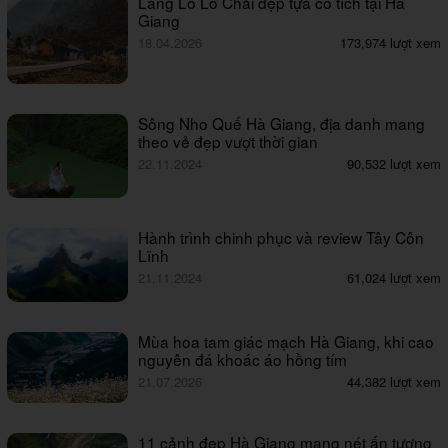
Làng Lô Lô Chải đẹp tựa cổ tích tại Hà
Giang
18.04.2026
173,974 lượt xem
Sông Nho Quế Hà Giang, địa danh mang
theo vẻ đẹp vượt thời gian
22.11.2024
90,532 lượt xem
Hành trình chinh phục và review Tây Côn
Lĩnh
21.11.2024
61,024 lượt xem
Mùa hoa tam giác mạch Hà Giang, khi cao
nguyên đá khoác áo hồng tím
21.07.2026
44,382 lượt xem
11 cảnh đẹp Hà Giang mang nét ấn tượng