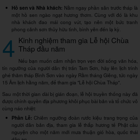
Nằm ngay phần sân trước tháp là
Hồ sen và Nhà khách:
một hồ sen ngào ngạt hương thơm. Cùng với đó là khu
nhà khách đao mái cong vút, tạo nên một bức tranh
phong cảnh sơn thủy hữu tình, bình yên đến lạ kỳ.
4
Kinh nghiệm tham gia Lễ hội Chùa
Tháp đầu năm
Nếu bạn muốn cảm nhận trọn vẹn đời sống văn hóa,
tín ngưỡng của người dân thị trấn Tam Sơn, hãy lên lịch trình
ghé thăm tháp Bình Sơn vào ngày Rằm tháng Giêng, tức ngày
15 Âm lịch hằng năm, để tham gia "Lễ hội Chùa Tháp".
Sau một thời gian dài bị gián đoạn, lễ hội truyền thống này đã
được chính quyền địa phương khôi phục bài bản và tổ chức vô
cùng náo nhiệt:
Chiêm ngưỡng đoàn rước kiệu trang trọng của
Phần Lễ:
người dân bản địa, tham gia lễ thắp hương tế Phật cầu
nguyện cho một năm mới mưa thuận gió hòa, quốc thái
dân an.