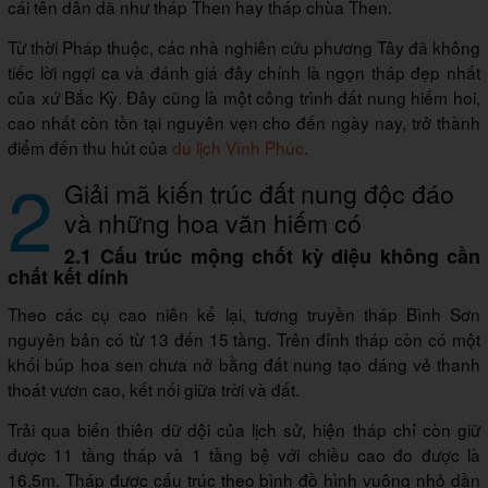
cái tên dân dã như tháp Then hay tháp chùa Then.
Từ thời Pháp thuộc, các nhà nghiên cứu phương Tây đã không
tiếc lời ngợi ca và đánh giá đây chính là ngọn tháp đẹp nhất
của xứ Bắc Kỳ. Đây cũng là một công trình đất nung hiếm hoi,
cao nhất còn tồn tại nguyên vẹn cho đến ngày nay, trở thành
điểm đến thu hút của
du lịch Vĩnh Phúc
.
2
Giải mã kiến trúc đất nung độc đáo
và những hoa văn hiếm có
2.1 Cấu trúc mộng chốt kỳ diệu không cần
chất kết dính
Theo các cụ cao niên kể lại, tương truyền tháp Bình Sơn
nguyên bản có từ 13 đến 15 tầng. Trên đỉnh tháp còn có một
khối búp hoa sen chưa nở bằng đất nung tạo dáng vẻ thanh
thoát vươn cao, kết nối giữa trời và đất.
Trải qua biến thiên dữ dội của lịch sử, hiện tháp chỉ còn giữ
được 11 tầng tháp và 1 tầng bệ với chiều cao đo được là
16,5m. Tháp được cấu trúc theo bình đồ hình vuông nhỏ dần