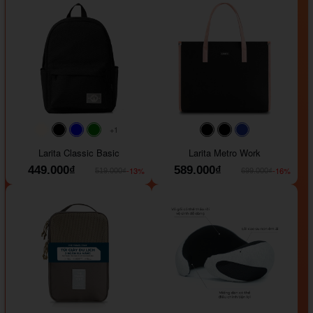
+1
#faf0e6
#000000
#0000FF
#008000
#000000
#000000
#1e35a5
Larita Classic Basic
Larita Metro Work
449.000₫
589.000₫
-13%
-16%
519.000₫
699.000₫