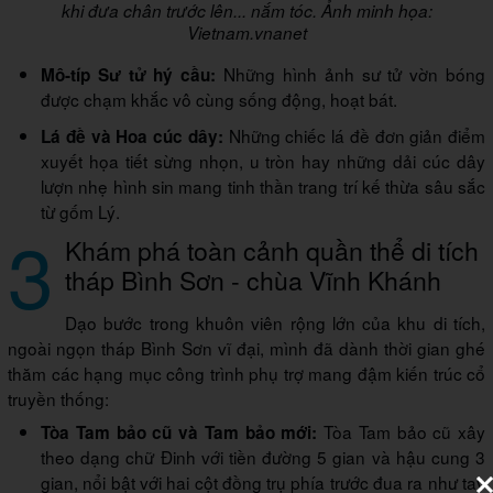
khi đưa chân trước lên... nắm tóc. Ảnh minh họa:
Vietnam.vnanet
Những hình ảnh sư tử vờn bóng
Mô-típ Sư tử hý cầu:
được chạm khắc vô cùng sống động, hoạt bát.
Những chiếc lá đề đơn giản điểm
Lá đề và Hoa cúc dây:
xuyết họa tiết sừng nhọn, u tròn hay những dải cúc dây
lượn nhẹ hình sin mang tinh thần trang trí kế thừa sâu sắc
từ gốm Lý.
3
Khám phá toàn cảnh quần thể di tích
tháp Bình Sơn - chùa Vĩnh Khánh
Dạo bước trong khuôn viên rộng lớn của khu di tích,
ngoài ngọn tháp Bình Sơn vĩ đại, mình đã dành thời gian ghé
thăm các hạng mục công trình phụ trợ mang đậm kiến trúc cổ
truyền thống:
Tòa Tam bảo cũ xây
Tòa Tam bảo cũ và Tam bảo mới:
theo dạng chữ Đinh với tiền đường 5 gian và hậu cung 3
gian, nổi bật với hai cột đồng trụ phía trước đua ra như tay