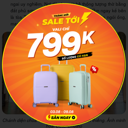
ngai uy nghiêm. Nơi đây lưu giữ hệ thống tượng thờ bằng
đất phủ sơn cổ kính từ cuối thế kỷ XIX. Nằm ngay kế bên
là tòa Tam bảo mới kiến trúc chồng diêm dán ngói ống,
mang phong cách thiền viện khoáng đạt.
Chánh diện chùa Vĩnh Khánh cổ kính và linh thiêng. Ảnh minh
họa: Dulichphutho