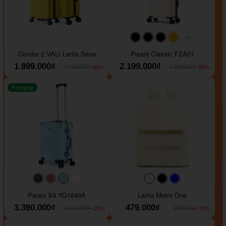
+1
#000000
#000000
#000000
#ffa500
Combo 2 VALI Larita Sena
Pisani Classic FZA01
1.899.000₫
2.199.000₫
-60%
-26%
4.700.000₫
2.990.000₫
Freeship
#40454a
#b76e79
#9ad8e7
#ffffff
#faf0e6
#000000
#0000FF
Pisani X9 YG1849A
Larita Metro One
3.390.000₫
479.000₫
-26%
-19%
4.612.000₫
589.000₫