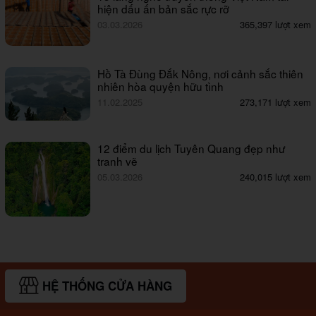
hiện dấu ấn bản sắc rực rỡ
03.03.2026
365,397 lượt xem
Hồ Tà Đùng Đắk Nông, nơi cảnh sắc thiên
nhiên hòa quyện hữu tình
11.02.2025
273,171 lượt xem
12 điểm du lịch Tuyên Quang đẹp như
tranh vẽ
05.03.2026
240,015 lượt xem
HỆ THỐNG CỬA HÀNG