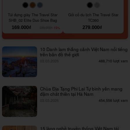
#000000
#964B00
#647290
#000000
#a9a9a9
Túi đựng giày The Travel Star
Gối cổ du lịch The Travel Star
SHB_02 Elite Duo Shoe Bag
TC360
169.000₫
279.000₫
-15%
199.000₫
10 Danh lam thắng cảnh Việt Nam nổi tiếng
trên bản đồ thế giới
03.03.2026
488,710 lượt xem
Chùa Địa Tạng Phi Lai Tự bình yên mang
đậm chất thiền tại Hà Nam
03.03.2026
454,556 lượt xem
15 làng nghề truyền thống Việt Nam tái