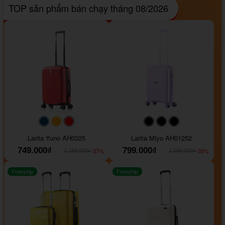
TOP sản phẩm bán chạy tháng 08/2026
#093f69
#ffa500
#FF0000
#000000
#000000
#000000
Larita Yuno AH0325
Larita Miyo AH01252
749.000₫
799.000₫
-37%
-33%
1.189.000₫
1.199.000₫
Freeship
Freeship