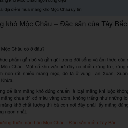
vài địa điểm mua măng khô Mộc Châu uy tín
g khô Mộc Châu – Đặc sản của Tây Bắ
ô Mộc Châu có ở đâu?
thực phẩm gắn bó và gần gũi trong đời sống và ẩm thực của 
 Mộc Châu. Một số khu vực nơi đây có nhiều rừng tre, rừng 
ăm nên rất nhiều măng mọc, đó là ở vùng Tân Xuân, Xuân
g Khừa.
ng để làm măng khô đúng chuẩn là loại măng khi luộc khôn
m măng chua thì có màu vàng ươm, không trắng như những lo
măng khô chất lượng thì bà con nơi đây phải lấy măng đúng
g ngon nhất.
hưởng thức mận hậu Mộc Châu - Đặc sản miền Tây Bắc