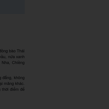
c
đồng bào Thái
vầu, nứa xanh
 Nha, Chiềng
g đắng, không
ại măng khác.
 thời điểm để