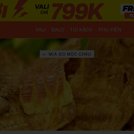
VALI
BALO
TÚI XÁCH
PHỤ KIỆN
← MIA GO MỘC CHÂU