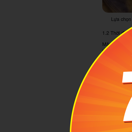
Lựa chọn
1.2 Thời điể
Măng đã bắt 
lay. Nhưng đ
dương lịch. 
và ngọt hơn. 
không ngon đ
2
Hướ
nhấ
Để làm được
đây nhé.
- Chọn nguyê