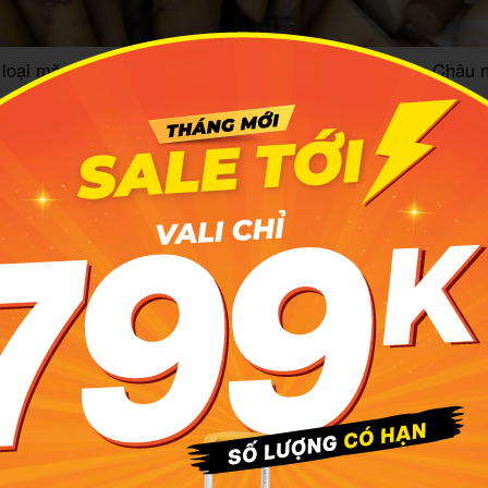
 loại măng đúng chuẩn sẽ làm ra được măng khô Mộc Châu 
m thích hợp để làm măng khô
đầu mọc từ tháng 3, thời điểm này chủ yếu là các loại măng
ể làm măng khô thì bạn nên chọn vào mùa mưa từ tháng 
Thu hoạch măng vào thời gian này, măng sẽ dày thịt, làm mă
Một điều lưu ý là măng lấy về là phải làm ngay, để lâu măn
âu bạn nhé.
ng dẫn cách làm măng khô Mộc Châu c
t
 măng khô Mộc Châu ngon, MIA.vn sẽ hướng dẫn bạn nhữ
n liệu làm măng khô thường là măng cây vầu, luồng, cây n