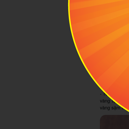
Thái ở Sơn La
- Sau khi đào
thật kỹ để bớ
- Khi luộc ch
đơn giản hơn
mắt.
- Sau đó, đem
nắng to thì b
- Dùng cót, 
Mỗi ngày bạn
- Nếu không 
vàng tự nhiê
vàng sậm hơ