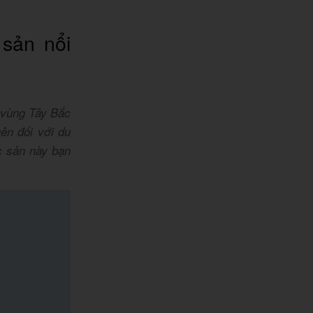
sản nổi
 vùng Tây Bắc
ên đối với du
c sản này bạn