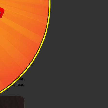
 "hốc".
o vào nồi luộc
 thì được thái
 ngon, và đẹp
 trời, nếu gặp
 bảo vệ sinh.
 hơn.
ng khô có màu
bếp sẽ có màu