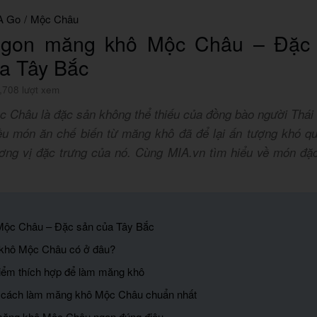
A Go
/
Mộc Châu
gon măng khô Mộc Châu – Đặc 
ủa Tây Bắc
,708 lượt xem
 Châu là đặc sản không thể thiếu của đồng bào người Thái
ều món ăn chế biến từ măng khô đã để lại ấn tượng khó qu
ơng vị đặc trưng của nó. Cùng MIA.vn tìm hiểu về món đặ
Mộc Châu – Đặc sản của Tây Bắc
khô Mộc Châu có ở đâu?
điểm thích hợp để làm măng khô
 cách làm măng khô Mộc Châu chuẩn nhất
măng khô Mộc Châu ngon đúng điệu