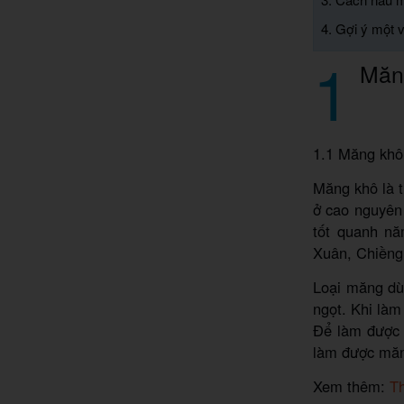
4. Gợi ý một 
1
Măn
1.1 Măng kh
Măng khô là 
ở cao nguyên
tốt quanh n
Xuân, Chiền
Loại măng dù
ngọt. Khi là
Để làm được 
làm được măn
Xem thêm:
T