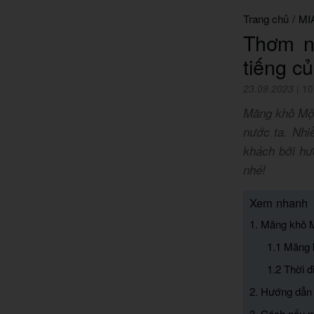
Trang chủ
/
MI
Thơm n
tiếng c
23.09.2023
|
10
Măng khô Mộc
nước ta. Nhi
khách bởi hư
nhé!
Xem nhanh
1. Măng khô 
1.1 Măng 
1.2 Thời 
2. Hướng dẫn
3. Cách nấu 