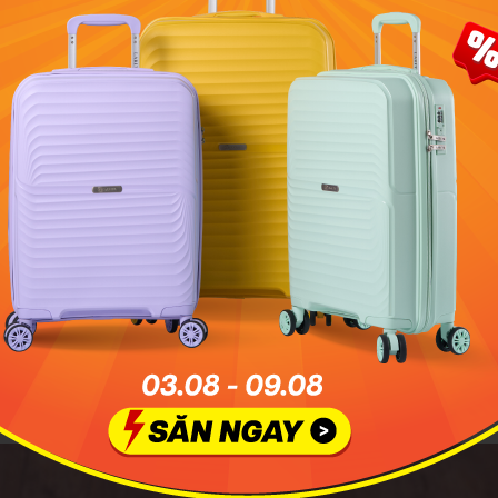
 lại làm măng khô từ cây măng tre rừng hay còn gọi là măng
 măng về, bóc vỏ, rửa sạch, cắt bỏ phần gốc già, tiếp đến ch
t mùi hăng.
ín, vớt măng ra để ráo nước rồi bắt đầu thái miếng. Măng củ
, nhưng măng lá lại phải khéo léo hơn mới được miếng măng
 măng đã được thái miếng phơi trực tiếp dưới ánh nắng mặt
ạn phơi trung bình từ 3 đến 4 ngày là được.
mẹt đan tre để phơi măng bạn nhé, vừa sạch sẽ lại vừa đảm
 có thể lật miếng măng từ một đến 2 lần để măng nhanh khô
được nắng, bạn có thể cho lên gác bếp để hong khô. Mă
n khi được phơi dưới nắng trực tiếp, măng hong trên gác 
n.