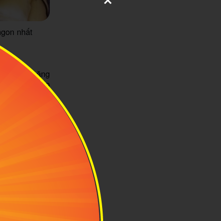
ngon nhất
 đắng và măng
5 đến tháng 9
ng khô sẽ mềm
g bị úng ăn sẽ
huẩn
ng bước dưới
ứa. Người dân