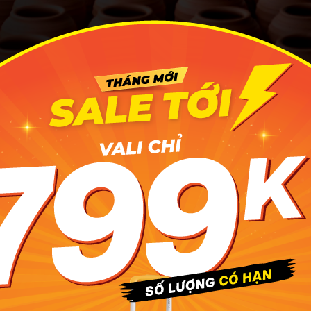
m sứ Bình Dương là một trong những làng nghề có truyền thốn
vùng đất này
ng dẫn cách di chuyển đến làng nghề
 làng nghề gốm sứ nhưng Làng Tân Phước Khánh thuộc phư
yên, tỉnh Bình Dương là một trong những điểm dừng chân đ
 cung đường dễ đi. Có vị trí cách Thành phố Hồ Chí Minh ch
ắc, để tới đây bạn có thể tham khảo các tuyến đường bên dướ