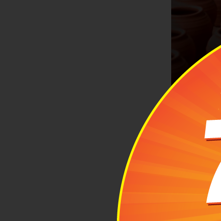
Làng nghề gố
2
Hướ
Tuy sở hữu 3
thị xã Tân U
nhất nhờ vào
về phía Tây B