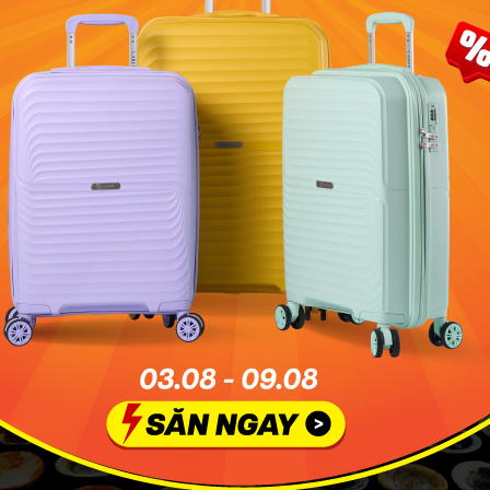
n đi dọc theo đường Trường Chinh vào Xa lộ Hà Nội. Tiếp đến
ồi đường Tô Ngọc Vân KP5. Từ đoạn này, bạn đi dọc theo
ú Long đến Đại lộ Bình Dương tại phường Lái Thiêu, Thành 
 cầu chạy hướng đường Quốc lộ 13 và TL746 là đến đượ
.