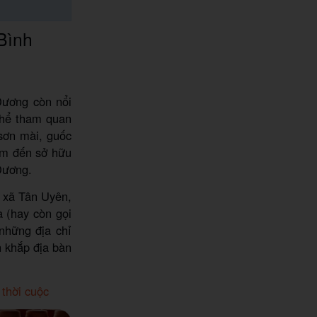
Bình
Dương còn nổi
 thể tham quan
sơn mài, guốc
iểm đến sở hữu
Dương.
ị xã Tân Uyên,
 (hay còn gọi
những địa chỉ
n khắp địa bàn
 thời cuộc