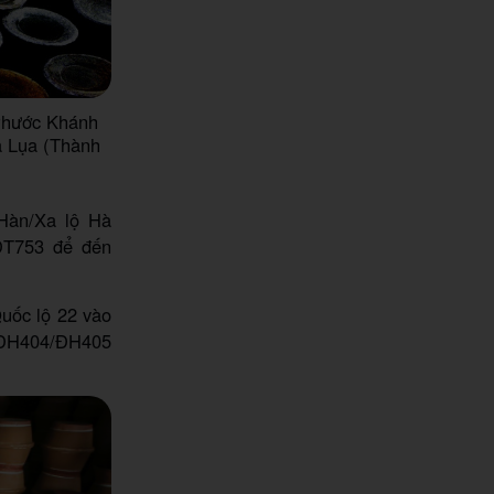
Phước Khánh
à Lụa (Thành
Hàn/Xa lộ Hà
 ĐT753 để đến
Quốc lộ 22 vào
n ĐH404/ĐH405