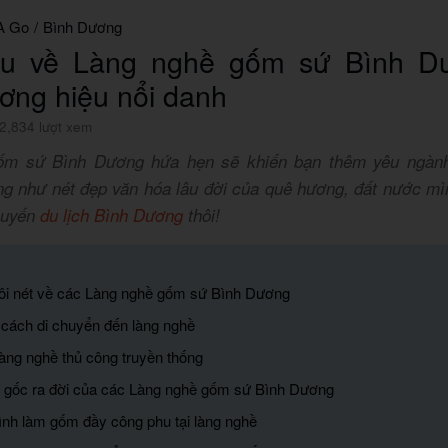
A Go
/
Bình Dương
ểu về Làng nghề gốm sứ Bình D
ơng hiệu nổi danh
2,834 lượt xem
ốm sứ Bình Dương hứa hẹn sẽ khiến bạn thêm yêu ngành
ng như nét đẹp văn hóa lâu đời của quê hương, đất nước m
huyến
du lịch Bình Dương
thôi!
 đôi nét về các Làng nghề gốm sứ Bình Dương
cách di chuyển đến làng nghề
àng nghề thủ công truyền thống
 gốc ra đời của các Làng nghề gốm sứ Bình Dương
rình làm gốm đầy công phu tại làng nghề