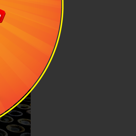
 di chuyển tới
 tuyến Hà Huy
phố Thuận An.
c phường Tân