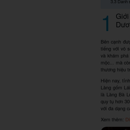
3.3 Danh 
1
Giới
Dươ
Bên cạnh đượ
tiếng với vô 
và khám ph
mộc... mà còn
thương hiệu 
Hiện nay, tỉn
Làng gốm Lái
là Làng Bà L
quy tụ hơn 30
với đa dạng 
Xem thêm:
Di