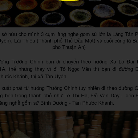
 sở hữu cho mình 3 cụm làng nghề gốm sứ lớn là Làng Tân 
 Uyên), Lái Thiêu (Thành phố Thủ Dầu Một) và cuối cùng là B
phố Thuận An)
ường Trường Chinh bạn di chuyển theo hướng Xa Lộ Đại 
1A, thế nhưng thay vì đi Tô Ngọc Vân thì bạn đi đường
hước Khánh, thị xã Tân Uyên.
c xuất phát từ hướng Trường Chinh tuy nhiên đi theo đường 
g bên trong thành phố như Lê Thị Hà, Đỗ Văn Dậy... đế
i Làng nghề gốm sứ Bình Dương - Tân Phước Khánh.