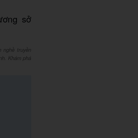
ương sở
 nghề truyền
ình. Khám phá