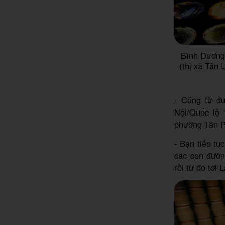
Bình Dương
(thị xã Tân
- Cũng từ đ
Nội/Quốc lộ 
phường Tân P
- Bạn tiếp tụ
các con đườn
rồi từ đó tớ