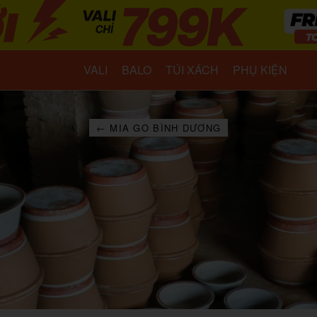
VALI
BALO
TÚI XÁCH
PHỤ KIỆN
← MIA GO BÌNH DƯƠNG