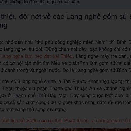
sách những địa điểm tham quan mua sắm
 thiệu đôi nét về các Làng nghề gốm sứ 
ng
c nhớ đến như "thủ phủ công nghiệp miền Nam" thì Bình 
số làng nghề lâu đời. Dừng chân nơi đây, bạn không chỉ có
á
Làng nghề làm heo đất Lái Thiêu
, Làng nghề mây tre đan, 
 có cơ hội tận mắt tìm hiểu về quá trình làm gốm sứ tại đ
trứ danh trong và ngoài nước. Đó là Làng nghề gốm sứ Bình 
h này có 3 làng nghề chính là Tân Phước Khánh tọa lạc tại th
 Thiêu thuộc địa phận Thành phố Thuận An và Chánh Nghĩa
ụa) ở Thành phố Thủ Dầu Một. Đây cũng được biết đến là 
0 cơ sở sản xuất cùng 500 lò gốm khác nhau nằm rải rác trê
các mặt hàng thủ công mỹ nghệ.
 tích lịch sử Vườn cao su thời Pháp thuộc, vị chứng nhân của