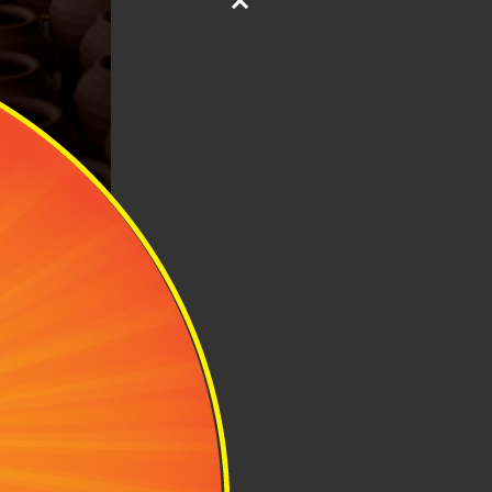
g lâu đời tại
ờng cùng tên,
ược ưa chuộng
ỉ khoảng 35km
i.