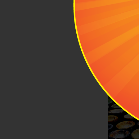
- Đầu tiên bạ
Quốc lộ 1A r
Giáp, Cầu Ph
Sau khi qua
Phước Khánh