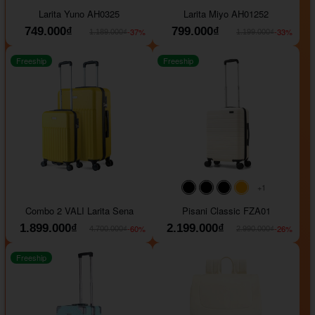
#093f69
#ffa500
#FF0000
#000000
#000000
#000000
Larita Yuno AH0325
Larita Miyo AH01252
749.000₫
799.000₫
-37%
-33%
1.189.000₫
1.199.000₫
Freeship
Freeship
+1
#000000
#000000
#000000
#ffa500
Combo 2 VALI Larita Sena
Pisani Classic FZA01
1.899.000₫
2.199.000₫
-60%
-26%
4.700.000₫
2.990.000₫
Freeship