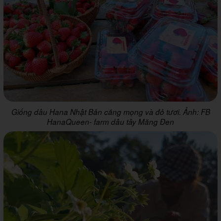
Giống dâu Hana Nhật Bản căng mọng và đỏ tươi. Ảnh: FB
HanaQueen- farm dâu tây Măng Đen