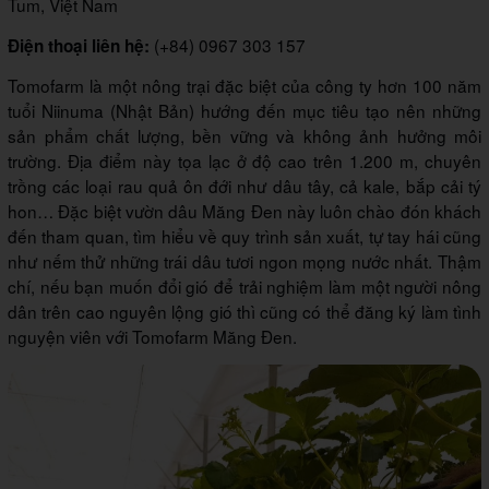
Tum, Việt Nam
(+84) 0967 303 157
Điện thoại liên hệ:
Tomofarm là một nông trại đặc biệt của công ty hơn 100 năm
tuổi Niinuma (Nhật Bản) hướng đến mục tiêu tạo nên những
sản phẩm chất lượng, bền vững và không ảnh hưởng môi
trường. Địa điểm này tọa lạc ở độ cao trên 1.200 m, chuyên
trồng các loại rau quả ôn đới như dâu tây, cả kale, bắp cải tý
hon… Đặc biệt vườn dâu Măng Đen này luôn chào đón khách
đến tham quan, tìm hiểu về quy trình sản xuất, tự tay hái cũng
như nếm thử những trái dâu tươi ngon mọng nước nhất. Thậm
chí, nếu bạn muốn đổi gió để trải nghiệm làm một người nông
dân trên cao nguyên lộng gió thì cũng có thể đăng ký làm tình
nguyện viên với Tomofarm Măng Đen.