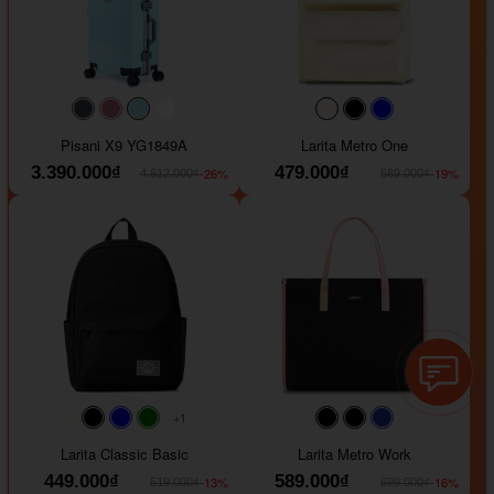
#40454a
#b76e79
#9ad8e7
#ffffff
#faf0e6
#000000
#0000FF
Pisani X9 YG1849A
Larita Metro One
3.390.000₫
479.000₫
-26%
-19%
4.612.000₫
589.000₫
+1
#faf0e6
#000000
#0000FF
#008000
#000000
#000000
#1e35a5
Larita Classic Basic
Larita Metro Work
449.000₫
589.000₫
-13%
-16%
519.000₫
699.000₫