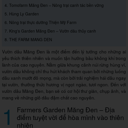
4. Tomofarm Măng Đen – Nông trại canh tác bền vững
5. Hùng Ly Garden
6. Nông trại thực dưỡng Thiện Mỹ Farm
7. King's Garden Măng Đen – Vườn dâu thủy canh
8. THE FARM MANG DEN
Vườn dâu Măng Đen là một điểm đến lý tưởng cho những ai
yêu thích thiên nhiên và muốn tận hưởng bầu không khí trong
lành của cao nguyên. Nằm giữa khung cảnh núi rừng hùng vĩ,
vườn dâu không chỉ thu hút khách tham quan bởi những luống
dâu xanh mướt đỏ mọng, mà còn bởi trải nghiệm hái dâu ngay
tại vườn, thưởng thức hương vị ngọt ngào, tươi ngon. Đến với
vườn dâu Măng Đen, bạn sẽ có cơ hội thư giãn, chụp ảnh, và
mang về những giỏ dâu đậm chất cao nguyên.
1
Farmers Garden Măng Đen – Địa
điểm tuyệt vời để hòa mình vào thiên
nhiên