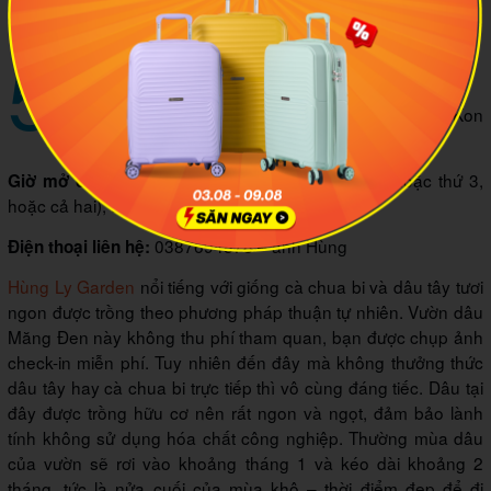
Tomofarm
5
Hùng Ly Garden
Thị trấn Măng Đen, huyện Kon Plong, Kon
Địa chỉ:
Tum
Từ thứ 4 đến chủ nhật (nghỉ thứ 2 hoặc thứ 3,
Giờ mở cửa:
hoặc cả hai), từ 7h00 sáng – 6h00 tối
0387694878 – anh Hùng
Điện thoại liên hệ:
Hùng Ly Garden
nổi tiếng với giống cà chua bi và dâu tây tươi
ngon được trồng theo phương pháp thuận tự nhiên. Vườn dâu
Măng Đen này không thu phí tham quan, bạn được chụp ảnh
check-in miễn phí. Tuy nhiên đến đây mà không thưởng thức
dâu tây hay cà chua bi trực tiếp thì vô cùng đáng tiếc. Dâu tại
đây được trồng hữu cơ nên rất ngon và ngọt, đảm bảo lành
tính không sử dụng hóa chất công nghiệp. Thường mùa dâu
của vườn sẽ rơi vào khoảng tháng 1 và kéo dài khoảng 2
tháng, tức là nửa cuối của mùa khô – thời điểm đẹp để đi