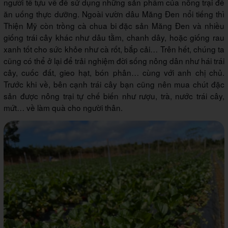
người tề tựu về để sử dụng những sản phẩm của nông trại để
ăn uống thực dưỡng. Ngoài vườn dâu Măng Đen nổi tiếng thì
Thiện Mỹ còn trồng cà chua bi đặc sản Măng Đen và nhiều
giống trái cây khác như dâu tằm, chanh dây, hoặc giống rau
xanh tốt cho sức khỏe như cà rốt, bắp cải… Trên hết, chúng ta
cũng có thể ở lại để trải nghiệm đời sống nông dân như hái trái
cây, cuốc đất, gieo hạt, bón phân… cùng với anh chị chủ.
Trước khi về, bên cạnh trái cây bạn cũng nên mua chút đặc
sản được nông trại tự chế biến như rượu, trà, nước trái cây,
mứt… về làm quà cho người thân.