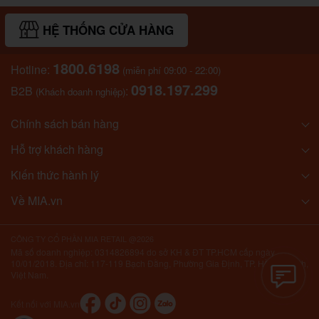
HỆ THỐNG CỬA HÀNG
1800.6198
Hotline:
(miễn phí 09:00 - 22:00)
0918.197.299
B2B
:
(Khách doanh nghiệp)
Chính sách bán hàng
Hỗ trợ khách hàng
Kiến thức hành lý
Về MIA.vn
CÔNG TY CỔ PHẦN MIA RETAIL @2026
Mã số doanh nghiệp: 0314826894 do sở KH & ĐT TP.HCM cấp ngày
10/01/2018. Địa chỉ: 117-119 Bạch Đằng, Phường Gia Định, TP. Hồ Chí Minh,
Việt Nam.
Kết nối với MIA.vn