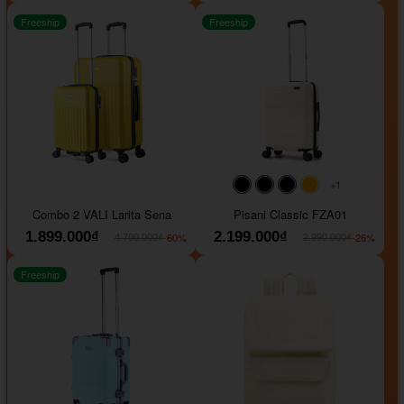
Freeship
Freeship
+1
#000000
#000000
#000000
#ffa500
Combo 2 VALI Larita Sena
Pisani Classic FZA01
1.899.000₫
2.199.000₫
-60%
-26%
4.700.000₫
2.990.000₫
Freeship