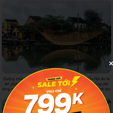
Dường như trong từng con nước của Sông Thu Bồn Hội An là
ẩn chứa bao điều đẹp đẽ, nền văn hóa rực rỡ của vùng đất
từng nổi danh là thương cảng quốc tế tấp nập khung cảnh tàu
bè qua lại