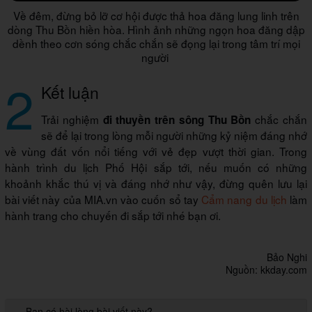
Về đêm, đừng bỏ lỡ cơ hội được thả hoa đăng lung linh trên
dòng Thu Bồn hiền hòa. Hình ảnh những ngọn hoa đăng dập
dềnh theo cơn sóng chắc chắn sẽ đọng lại trong tâm trí mọi
người
2
Kết luận
Trải nghiệm
chắc chắn
đi thuyền trên sông Thu Bồn
sẽ để lại trong lòng mỗi người những kỷ niệm đáng nhớ
về vùng đất vốn nổi tiếng với vẻ đẹp vượt thời gian. Trong
hành trình du lịch Phố Hội sắp tới, nếu muốn có những
khoảnh khắc thú vị và đáng nhớ như vậy, đừng quên lưu lại
bài viết này của MIA.vn vào cuốn sổ tay
Cẩm nang du lịch
làm
hành trang cho chuyến đi sắp tới nhé bạn ơi.
Bảo Nghi
Nguồn: kkday.com
Bạn có hài lòng bài viết này?