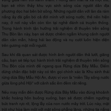
bạn sẽ nhìn thấy khu vực sinh sống của người dân địa
phương dọc hai bên bờ sông. Những người dân với làn da rám
nắng ấy đã gắn bó cả đời mình với sóng nước, thế nên hiện
nay, ở nơi này vẫn còn tồn tại nghề đánh cá truyền thống.
Trong hành trình tận hưởng trải nghiệm đi thuyền trên sông
Thu Bồn lần này, bạn sẽ được chiêm ngắm khung cảnh người
dân cần mẫn, hăng hái lao động và nụ cười luôn hiện diện
trên gương mặt mỗi người.
Sau khi đã quan sát được hình ảnh người dân thả lưới, giăng
câu, bạn sẽ tiếp tục hành trình trải nghiệm đi thuyền trên sông
Thu Bồn của mình để ngang qua Rừng dừa Bảy Mẫu. Điểm
dừng chân đặc biệt này có tên gọi chính xác là Khu sinh thái
rừng dừa Bảy Mẫu Hội An, được ví von là “miền Tây sông nước
giữa lòng phố Hội” với cảnh sắc êm đềm rất riêng.
Nếu may mắn đến được Rừng dừa Bảy Mẫu vào đúng khoảnh
khắc hoàng hôn buông xuống, bạn sẽ được chiêm ngưỡng
bức tranh rực rỡ, lộng lẫy của non nước mây trời. Lúc này, mặt
trời như hòa làm một với mặt sông phẳng lặng, những tia nắng