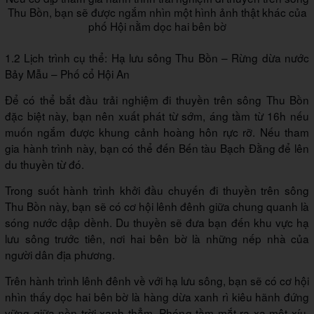
Thu Bồn, bạn sẽ được ngắm nhìn một hình ảnh thật khác của
phố Hội nằm dọc hai bên bờ
1.2 Lịch trình cụ thể: Hạ lưu sông Thu Bồn – Rừng dừa nước
Bảy Mẫu – Phố cổ Hội An
Để có thể bắt đầu trải nghiệm đi thuyền trên sông Thu Bồn
đặc biệt này, bạn nên xuất phát từ sớm, áng tầm từ 16h nếu
muốn ngắm được khung cảnh hoàng hôn rực rỡ. Nếu tham
gia hành trình này, bạn có thể đến Bến tàu Bạch Đằng để lên
du thuyền từ đó.
Trong suốt hành trình khởi đầu chuyến đi thuyền trên sông
Thu Bồn này, bạn sẽ có cơ hội lênh đênh giữa chung quanh là
sóng nước dập dềnh. Du thuyền sẽ đưa bạn đến khu vực hạ
lưu sông trước tiên, nơi hai bên bờ là những nếp nhà của
người dân địa phương.
Trên hành trình lênh đênh về với hạ lưu sông, bạn sẽ có cơ hội
nhìn thấy dọc hai bên bờ là hàng dừa xanh rì kiêu hãnh đứng
vững giữa nền trời xanh thẳm. Phóng tầm mắt ra xa một xíu,