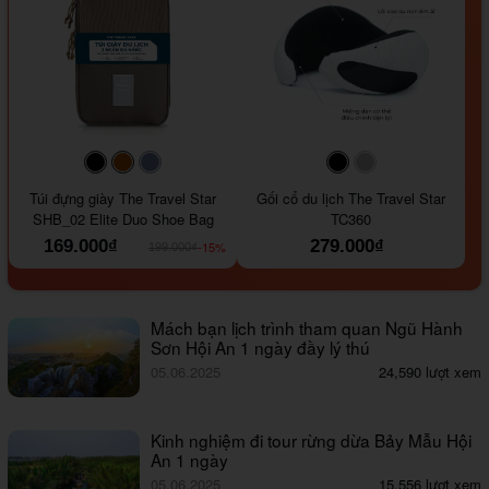
#000000
#964B00
#647290
#000000
#a9a9a9
Túi đựng giày The Travel Star
Gối cổ du lịch The Travel Star
SHB_02 Elite Duo Shoe Bag
TC360
169.000₫
279.000₫
-15%
199.000₫
Mách bạn lịch trình tham quan Ngũ Hành
Sơn Hội An 1 ngày đầy lý thú
05.06.2025
24,590 lượt xem
Kinh nghiệm đi tour rừng dừa Bảy Mẫu Hội
An 1 ngày
05.06.2025
15,556 lượt xem