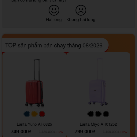
Hài lòng
Không hài lòng
TOP sản phẩm bán chạy tháng 08/2026
#093f69
#ffa500
#FF0000
#000000
#000000
#000000
Larita Yuno AH0325
Larita Miyo AH01252
749.000₫
799.000₫
-37%
-33%
1.189.000₫
1.199.000₫