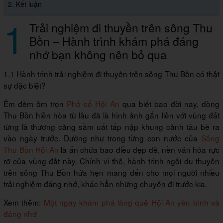
2. Kết luận
1
Trải nghiệm đi thuyền trên sông Thu
Bồn – Hành trình khám phá đáng
nhớ bạn không nên bỏ qua
1.1 Hành trình trải nghiệm đi thuyền trên sông Thu Bồn có thật
sự đặc biệt?
Êm đềm ôm trọn
Phố cổ Hội An
qua biết bao đời nay, dòng
Thu Bồn hiền hòa từ lâu đã là hình ảnh gắn liền với vùng đất
từng là thương cảng sầm uất tấp nập khung cảnh tàu bè ra
vào ngày trước. Dường như trong từng con nước của
Sông
Thu Bồn Hội An
là ẩn chứa bao điều đẹp đẽ, nền văn hóa rực
rỡ của vùng đất này. Chính vì thế, hành trình ngồi du thuyền
trên sông Thu Bồn hứa hẹn mang đến cho mọi người nhiều
trải nghiệm đáng nhớ, khác hẳn những chuyến đi trước kia.
Xem thêm:
Một ngày khám phá làng quê Hội An yên bình và
đáng nhớ