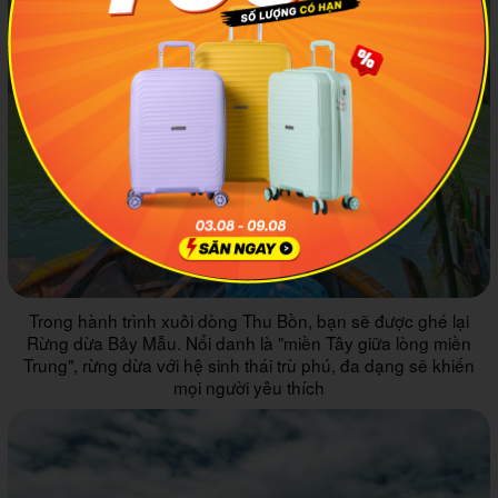
Trong hành trình xuôi dòng Thu Bồn, bạn sẽ được ghé lại
Rừng dừa Bảy Mẫu. Nổi danh là "miền Tây giữa lòng miền
Trung", rừng dừa với hệ sinh thái trù phú, đa dạng sẽ khiến
mọi người yêu thích