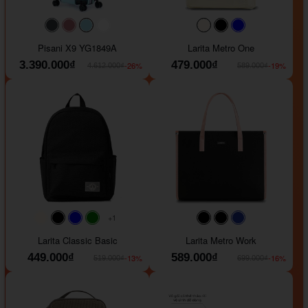
#40454a
#b76e79
#9ad8e7
#ffffff
#faf0e6
#000000
#0000FF
Pisani X9 YG1849A
Larita Metro One
3.390.000₫
479.000₫
-26%
-19%
4.612.000₫
589.000₫
+1
#faf0e6
#000000
#0000FF
#008000
#000000
#000000
#1e35a5
Larita Classic Basic
Larita Metro Work
449.000₫
589.000₫
-13%
-16%
519.000₫
699.000₫