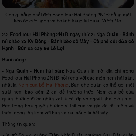
Còn gì bằng chốt đơn Food tour Hải Phòng 2N1Đ bằng một
kèo ốc cực ngon và hoành tráng tại quán Vườn Mơ
2.2 Food tour Hải Phòng 2N1Đ ngày thứ 2: Nga Quán - Bánh
mì chảo 33 Kỳ Đồng - Bánh bèo cô Mây - Cà phê cốt dừa cô
Hạnh - Bún cá cay 66 Lê Lợi
Buổi sáng:
Nga Quán là một địa chỉ trong
- Nga Quán - Nem hải sản:
Food tour Hải Phòng 2N1Đ nổi tiếng với các món nem hải sản,
nhất là
Nem cua bể Hải Phòng
. Bạn ghé quán có thể gọi một
suất nem bao gồm 2 cái để thưởng thức. Nem cua bể của
quán thường được nhận xét là có lớp vỏ ngoài nhai giòn rụm.
Bên trong hòa quyện hương vị thịt cua và giá đỗ rất mềm và
thơm ngon. Ăn kèm với bún và rau sống là hết sảy.
Thông tin quán:
+ Vị trí: Số 92, đường Trần Nhật Duật, phường Cầu Đất, quận