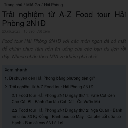
Trang chủ
/
MIA Go
/
Hải Phòng
Trải nghiệm từ A-Z Food tour Hải
Phòng 2N1Đ
23.09.2023
|
15,390 lượt xem
Food tour Hải Phòng 2N1Đ với các món ngon đã có mặt
để chinh phục tâm hồn ăn uống của các bạn du lịch rồi
đây. Nhanh chân theo MIA.vn khám phá nhé!
Xem nhanh
1. Di chuyển đến Hải Phòng bằng phương tiện gì?
2. Trải nghiệm từ A-Z Food tour Hải Phòng 2N1Đ
2.1 Food tour Hải Phòng 2N1Đ ngày thứ 1: Pate Cột Đèn -
Chợ Cát Bi - Bánh đúc tàu Cát Dài - Ốc Vườn Mơ
2.2 Food tour Hải Phòng 2N1Đ ngày thứ 2: Nga Quán - Bánh
mì chảo 33 Kỳ Đồng - Bánh bèo cô Mây - Cà phê cốt dừa cô
Hạnh - Bún cá cay 66 Lê Lợi