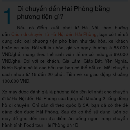
1
Di chuyển đến Hải Phòng bằng
phương tiện gì?
Nếu có điểm xuất phát từ Hà Nội, theo hướng
dẫn
Cách di chuyển từ Hà Nội đến Hải Phòng
, bạn có thể sử
dụng các loại phương tiện phổ biến như tàu hỏa, xe khách
hoặc xe máy. Đối với tàu hỏa, giá vé ngày thường là 85.000
VND/ghế, mang theo thẻ sinh viên thì sẽ có mức giá 69.000
VND/ghế. Đối với xe khách, Gia Lâm, Giáp Bát, Yên Nghĩa,
Nước Ngầm sẽ là các bến mà bạn có thể bắt xe. Mỗi chuyến
cách nhau từ 15 đến 20 phút. Tiền vé xe giao động khoảng
100.000 VND.
Xe máy được đánh giá là phương tiện tiện lợi nhất cho chuyến
đi từ Hà Nội đến Hải Phòng của bạn, mất khoảng 2 tiếng đồng
hồ di chuyển. Chỉ cần đi theo quốc lộ 5A, bạn đã có thể dễ
dàng đến được Hải Phòng. Sau đó có thể sử dụng luôn xe
máy để ghé đến các địa điểm ăn uống ngon trong chuyến
hành trình Food tour Hải Phòng 2N1Đ.