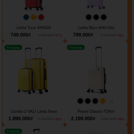
#093f69
#ffa500
#FF0000
#000000
#000000
#000000
Larita Yuno AH0325
Larita Miyo AH01252
749.000₫
799.000₫
-37%
-33%
1.189.000₫
1.199.000₫
Freeship
Freeship
+1
#000000
#000000
#000000
#ffa500
Combo 2 VALI Larita Sena
Pisani Classic FZA01
1.899.000₫
2.199.000₫
-60%
-26%
4.700.000₫
2.990.000₫
Freeship