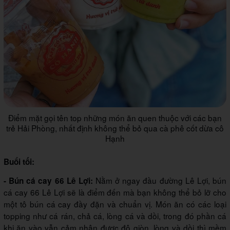
Điểm mặt gọi tên top những món ăn quen thuộc với các bạn
trẻ Hải Phòng, nhất định không thể bỏ qua cà phê cốt dừa cô
Hạnh
Buổi tối:
Nằm ở ngay đầu đường Lê Lợi, bún
- Bún cá cay 66 Lê Lợi:
cá cay 66 Lê Lợi sẽ là điểm đến mà bạn không thể bỏ lỡ cho
một tô bún cá cay đầy đặn và chuẩn vị. Món ăn có các loại
topping như cá rán, chả cá, lòng cá và dồi, trong đó phần cá
khi ăn vào vẫn cảm nhận được độ giòn, lòng và dồi thì mềm