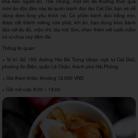
khá kén người ăn. Thế nhưng, một khi đã thưởng thức qua
món ăn độc đáo này tại quán bánh đúc tàu Cát Dài, bạn sẽ dễ
dàng đem lòng yêu thích nó. Có phần bánh đúc trắng mịn,
được cắt thành miếng vừa phải, khi ăn, bạn dùng kèm bánh
đúc với đu đủ, mộc nhĩ, tóp mỡ, tôm, chan thêm với nước mắm
có vị chua cay đậm đà.
Thông tin quán:
+ Vị trí: Số 159, đường Hai Bà Trưng (đoạn ngã tư Cát Dài),
phường An Biên, quận Lê Chân, thành phố Hải Phòng.
+ Giá tham khảo: khoảng 12.000 VND
+ Giờ mở cửa: 8:00 – 19:00