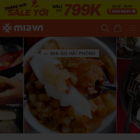
← MIA GO HẢI PHÒNG