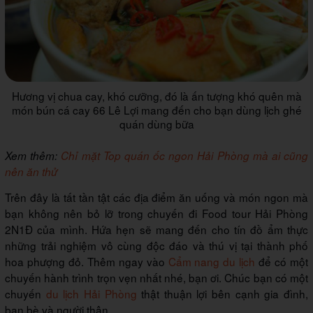
Hương vị chua cay, khó cưỡng, đó là ấn tượng khó quên mà
món bún cá cay 66 Lê Lợi mang đến cho bạn dùng lịch ghé
quán dùng bữa
Xem thêm:
Chỉ mặt Top quán ốc ngon Hải Phòng mà ai cũng
nên ăn thử
Trên đây là tất tần tật các địa điểm ăn uống và món ngon mà
bạn không nên bỏ lỡ trong chuyến đi Food tour Hải Phòng
2N1Đ của mình. Hứa hẹn sẽ mang đến cho tín đồ ẩm thực
những trải nghiệm vô cùng độc đáo và thú vị tại thành phố
hoa phượng đỏ. Thêm ngay vào
Cẩm nang du lịch
để có một
chuyến hành trình trọn vẹn nhất nhé, bạn ơi. Chúc bạn có một
chuyến
du lịch Hải Phòng
thật thuận lợi bên cạnh gia đình,
bạn bè và người thân.