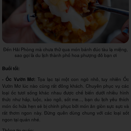
Đến Hải Phòng mà chưa thử qua món bánh đúc tàu lạ miệng,
sao gọi là du lịch thành phố hoa phượng đỏ bạn ơi
Buổi tối:
Tọa lạc tại một con ngõ nhỏ, tuy nhiên Ốc
- Ốc Vườn Mơ:
Vườn Mơ lúc nào cũng rất đông khách. Chuyên phục vụ các
loại ốc tươi sống khác nhau được chế biến dưới nhiều hình
thức như hấp, luộc, xào ngô, sốt me..., bạn du lịch yêu thích
món ốc hứa hẹn sẽ bị chinh phục bởi món ăn giòn sực sực và
rất thơm ngon này. Đừng quên dùng chung với các loại sốt
ngon tại quán nhé.
Thông tin quán: