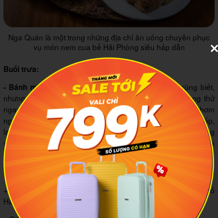
Nga Quán là một trong những địa chỉ ăn uống chuyên phục
vụ món nem cua bể Hải Phòng siêu hấp dẫn
Buổi trưa:
Bánh mì chảo thì ai cũng biết,
- Bánh mì chảo 33 Kỳ Đồng:
nhưng "nhập gia tùy tục" Hải Phòng thì không thể không thử
ngay bánh mì chảo 33 Kỳ Đồng. Từ nước sốt đặc sệt thơm
ngon, đến những topping khác như pate, xúc xích, trứng ốp,
lạp xưởng, thịt viên, khoai tây chiên..., tất cả đều mang hương
vị rất khác so với nhiều quán ăn bạn bè, khiến bạn đã ăn là
nhớ mãi.
Thông tin quán:
+ Vị trí: Số 33, đường Kỳ Đồng, quận Hồng Bàng, thành phố
Hải Phòng.