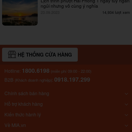
Lịch trình phượt Hải Phòng 1 ngày tuy ngắn
ngủi nhưng vô cùng ý nghĩa
23.09.2023
14,934 lượt xem
HỆ THỐNG CỬA HÀNG
1800.6198
Hotline:
(miễn phí 09:00 - 22:00)
0918.197.299
B2B
:
(Khách doanh nghiệp)
Chính sách bán hàng
Hỗ trợ khách hàng
Kiến thức hành lý
Về MIA.vn