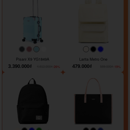
#40454a
#b76e79
#9ad8e7
#ffffff
#faf0e6
#000000
#0000FF
Pisani X9 YG1849A
Larita Metro One
3.390.000₫
479.000₫
-26%
-19%
4.612.000₫
589.000₫