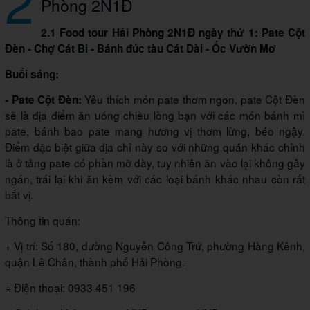
2
Phòng 2N1Đ
2.1 Food tour Hải Phòng 2N1Đ ngày thứ 1: Pate Cột
Đèn - Chợ Cát Bi - Bánh đúc tàu Cát Dài - Ốc Vườn Mơ
Buổi sáng:
Yêu thích món pate thơm ngon, pate Cột Đèn
- Pate Cột Đèn:
sẽ là địa điểm ăn uống chiều lòng bạn với các món bánh mì
pate, bánh bao pate mang hương vị thơm lừng, béo ngậy.
Điểm đặc biệt giữa địa chỉ này so với những quán khác chỉnh
là ở tảng pate có phần mỡ dày, tuy nhiên ăn vào lại không gây
ngán, trái lại khi ăn kèm với các loại bánh khác nhau còn rất
bắt vị.
Thông tin quán:
+ Vị trí: Số 180, đường Nguyễn Công Trứ, phường Hàng Kênh,
quận Lê Chân, thành phố Hải Phòng.
+ Điện thoại: 0933 451 196