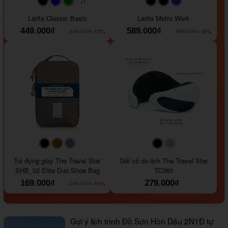
+1
#faf0e6
#000000
#0000FF
#008000
#000000
#000000
#1e35a5
Larita Classic Basic
Larita Metro Work
449.000₫
589.000₫
-13%
-16%
519.000₫
699.000₫
#000000
#964B00
#647290
#000000
#a9a9a9
Túi đựng giày The Travel Star
Gối cổ du lịch The Travel Star
SHB_02 Elite Duo Shoe Bag
TC360
169.000₫
279.000₫
-15%
199.000₫
Gợi ý lịch trình Đồ Sơn Hòn Dấu 2N1Đ tự