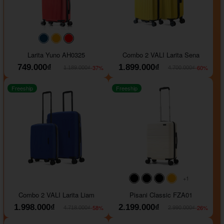
#093f69
#ffa500
#FF0000
Larita Yuno AH0325
Combo 2 VALI Larita Sena
749.000₫
1.899.000₫
-37%
-60%
1.189.000₫
4.700.000₫
Freeship
Freeship
+1
#000000
#000000
#000000
#ffa500
Combo 2 VALI Larita Liam
Pisani Classic FZA01
1.998.000₫
2.199.000₫
-58%
-26%
4.718.000₫
2.990.000₫