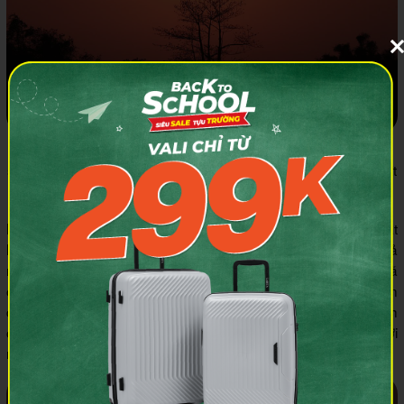
Hoàng hôn qua ống kính chuyên nghiệp hiện lên với đầy đủ
sắc thái của vẻ đẹp lung linh, lãng mạn, nhuộm sắc hồng phớt
lên bầu trời cao vời vợi
Một ngày trời đẹp, ít mấy, mặt trời tròn vành vạnh, đang khuất
lấp dần sau những rặng cây. Nhờ kỹ thuật chụp ảnh cùng khả
năng bắt khoảnh khắc cực tốt mà anh Trung Van Nguyen đã
có cho mình rất nhiều tấm hình thật sự đắt giá. Bài đăng nhận
được tới hơn 7.000 lượt like cùng hơn 400 lượt bình luận, minh
chứng cho sức hút của hoàng hôn ở Ninh Thuận đối với
những người yêu du lịch và yêu cái đẹp.