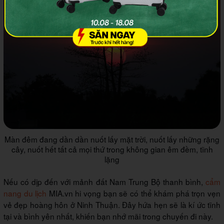
Màn đêm đang dần dần nuốt lấy mặt trời, nuốt lấy những rặng
cây, nuốt hết tất cả mọi thứ trong không gian êm đềm, tĩnh
lặng
Nếu có dịp đến với mảnh đất Nam Trung Bộ thanh bình,
cẩm
nang du lịch
MIA.vn hi vọng bạn sẽ có thể khám phá trọn vẹn
vẻ đẹp hoàng hôn ở Ninh Thuận. Đây hứa hẹn sẽ là kí ức tĩnh
tại và bình yên nhất, khiến bạn nhớ mãi trong chuyến đi này.