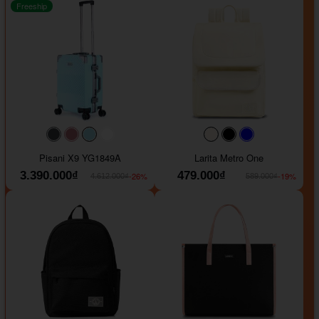
Freeship
#40454a
#b76e79
#9ad8e7
#ffffff
#faf0e6
#000000
#0000FF
Pisani X9 YG1849A
Larita Metro One
3.390.000₫
479.000₫
-26%
-19%
4.612.000₫
589.000₫