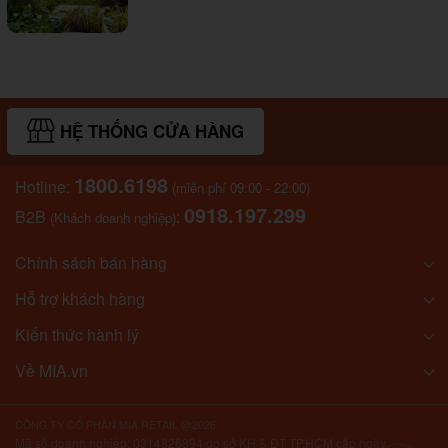
HỆ THỐNG CỬA HÀNG
1800.6198
Hotline:
(miễn phí 09:00 - 22:00)
0918.197.299
B2B
:
(Khách doanh nghiệp)
Chính sách bán hàng
Hỗ trợ khách hàng
Kiến thức hành lý
Về MIA.vn
CÔNG TY CỔ PHẦN MIA RETAIL @2026
Mã số doanh nghiệp: 0314826894 do sở KH & ĐT TP.HCM cấp ngày