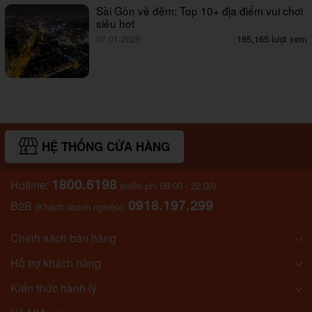
Sài Gòn về đêm: Top 10+ địa điểm vui chơi
siêu hot
07.01.2025
185,165 lượt xem
HỆ THỐNG CỬA HÀNG
1800.6198
Hotline:
(miễn phí 09:00 - 22:00)
0918.197.299
B2B
:
(Khách doanh nghiệp)
Chính sách bán hàng
Hỗ trợ khách hàng
Kiến thức hành lý