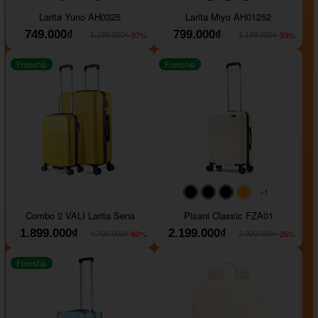
#093f69
#ffa500
#FF0000
#000000
#000000
#000000
Larita Yuno AH0325
Larita Miyo AH01252
749.000₫
799.000₫
-37%
-33%
1.189.000₫
1.199.000₫
Freeship
Freeship
+1
#000000
#000000
#000000
#ffa500
Combo 2 VALI Larita Sena
Pisani Classic FZA01
1.899.000₫
2.199.000₫
-60%
-26%
4.700.000₫
2.990.000₫
Freeship