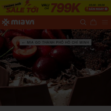
← MIA GO THÀNH PHỐ HỒ CHÍ MINH