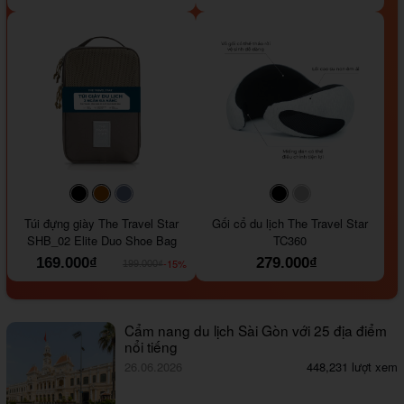
#000000
#964B00
#647290
#000000
#a9a9a9
Túi đựng giày The Travel Star
Gối cổ du lịch The Travel Star
SHB_02 Elite Duo Shoe Bag
TC360
169.000₫
279.000₫
-15%
199.000₫
Cẩm nang du lịch Sài Gòn với 25 địa điểm
nổi tiếng
26.06.2026
448,231 lượt xem