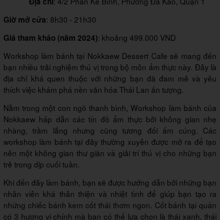
: 4/2 Phan Kế Bính, Phường Đa Kao, Quận 1
Địa chỉ
: 8h30 - 21h30
Giờ mở cửa
: khoảng 499.000 VND
Giá tham khảo (năm 2024)
Workshop làm bánh tại Nokkaew Dessert Cafe sẽ mang đến
bạn nhiều trải nghiệm thú vị trong bộ môn ẩm thực này. Đây là
địa chỉ khá quen thuộc với những bạn đã đam mê và yêu
thích việc khám phá nền văn hóa Thái Lan ấn tượng.
Nằm trong một con ngõ thanh bình, Workshop làm bánh của
Nokkaew hấp dẫn các tín đồ ẩm thực bởi không gian nhẹ
nhàng, trầm lắng nhưng cũng tương đối ấm cúng. Các
workshop làm bánh tại đây thường xuyên được mở ra để tạo
nên một không gian thư giãn và giải trí thú vị cho những bạn
trẻ trong dịp cuối tuần.
Khi đến đây làm bánh, bạn sẽ được hướng dẫn bởi những bạn
nhân viên khá thân thiện và nhiệt tình để giúp bạn tạo ra
những chiếc bánh kem cốt thái thơm ngon. Cốt bánh tại quán
có 3 hương vị chính mà bạn có thể lựa chọn là thái xanh, thái