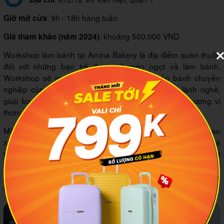
: 9h - 18h hàng tuần
Giờ mở cửa
: khoảng 500.000 VND
Giá tham khảo (năm 2024)
Workshop làm bánh tại Amina Bakery là địa điểm quen thuộc
đối với những bạn trẻ đam mê món ngọt và làm bánh.
Workshop sẽ mang đến bạn không gian bếp bánh chuyên
nghiệp cùng với sự hỗ trợ của những người thợ lành nghề,
giúp bạn tạo ra những chiếc bánh chất lượng với hương vị
thơm ngon độc đáo.
Một điểm cộng của Amina Bakery nữa chính là không gian
xinh xắn tạo nên sự yên bình và đáng để trải nghiệm. Giá vé
tham gia của workshop tại đây sẽ có phần nhỉnh hơn mặt
bằng chung. Tuy nhiên, vị trí đắc địa cũng như không gian
xinh xắn, chuyên nghiệp nơi đây sẽ đảm bảo chi phí bạn bỏ ra
để tham gia workshop là xứng đáng.