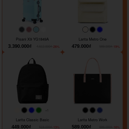
#40454a
#b76e79
#9ad8e7
#ffffff
#faf0e6
#000000
#0000FF
Pisani X9 YG1849A
Larita Metro One
3.390.000₫
479.000₫
-26%
-19%
4.612.000₫
589.000₫
+1
#faf0e6
#000000
#0000FF
#008000
#000000
#000000
#1e35a5
Larita Classic Basic
Larita Metro Work
449.000₫
589.000₫
-13%
-16%
519.000₫
699.000₫