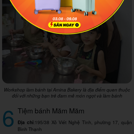
Workshop làm bánh tại Amina Bakery là địa điểm quen thuộc
đối với những bạn trẻ đam mê món ngọt và làm bánh
6
Tiệm bánh Măm Măm
:195/38 Xô Viết Nghệ Tĩnh, phường 17, quận
Địa chỉ
Bình Thạnh