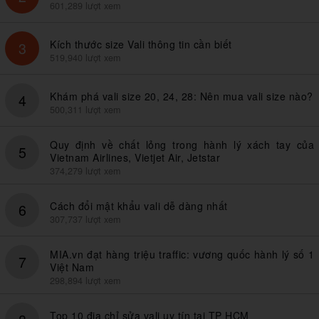
601,289 lượt xem
Kích thước size Vali thông tin cần biết
3
519,940 lượt xem
Khám phá vali size 20, 24, 28: Nên mua vali size nào?
4
500,311 lượt xem
Quy định về chất lỏng trong hành lý xách tay của
5
Vietnam Airlines, Vietjet Air, Jetstar
374,279 lượt xem
Cách đổi mật khẩu vali dễ dàng nhất
6
307,737 lượt xem
MIA.vn đạt hàng triệu traffic: vương quốc hành lý số 1
7
Việt Nam
298,894 lượt xem
Top 10 địa chỉ sửa vali uy tín tại TP HCM