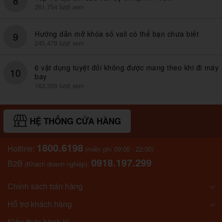
8
261,754 lượt xem
Hướng dẫn mở khóa số vali có thể bạn chưa biết
9
245,478 lượt xem
6 vật dụng tuyệt đối không được mang theo khi đi máy
10
bay
163,309 lượt xem
HỆ THỐNG CỬA HÀNG
1800.6198
Hotline:
(miễn phí 09:00 - 22:00)
0918.197.299
B2B
:
(Khách doanh nghiệp)
Chính sách bán hàng
Hỗ trợ khách hàng
Kiến thức hành lý