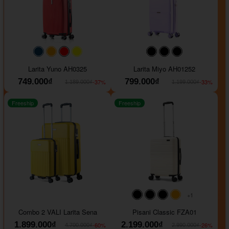
#093f69
#ffa500
#FF0000
#FFFF00
#000000
#000000
#000000
Larita Yuno AH0325
Larita Miyo AH01252
749.000₫
799.000₫
-37%
-33%
1.189.000₫
1.199.000₫
Freeship
Freeship
+1
#000000
#000000
#000000
#ffa500
Combo 2 VALI Larita Sena
Pisani Classic FZA01
1.899.000₫
2.199.000₫
-60%
-26%
4.700.000₫
2.990.000₫