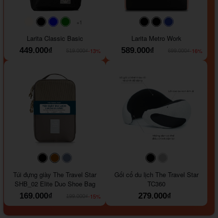
+1
#faf0e6
#000000
#0000FF
#008000
#000000
#000000
#1e35a5
Larita Classic Basic
Larita Metro Work
449.000₫
589.000₫
-13%
-16%
519.000₫
699.000₫
#000000
#964B00
#647290
#000000
#a9a9a9
Túi đựng giày The Travel Star
Gối cổ du lịch The Travel Star
SHB_02 Elite Duo Shoe Bag
TC360
169.000₫
279.000₫
-15%
199.000₫