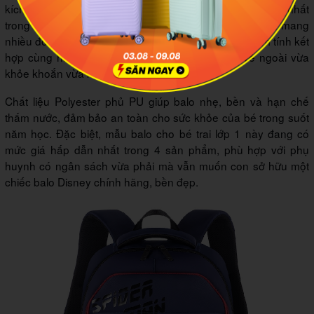
kích thước 31 x 15 x 49cm, là mẫu có khoang chứa lớn nhất
trong nhóm sản phẩm Spider-Man, phù hợp với bé cần mang
nhiều đồ dùng học tập mỗi ngày. Gam màu Navy trầm tính kết
hợp cùng hình in Spider-Man sắc nét mang lại vẻ ngoài vừa
khỏe khoắn vừa không kém phần nổi bật.
Chất liệu Polyester phủ PU giúp balo nhẹ, bền và hạn chế
thấm nước, đảm bảo an toàn cho sức khỏe của bé trong suốt
năm học. Đặc biệt, mẫu balo cho bé trai lớp 1 này đang có
mức giá hấp dẫn nhất trong 4 sản phẩm, phù hợp với phụ
huynh có ngân sách vừa phải mà vẫn muốn con sở hữu một
chiếc balo Disney chính hãng, bền đẹp.