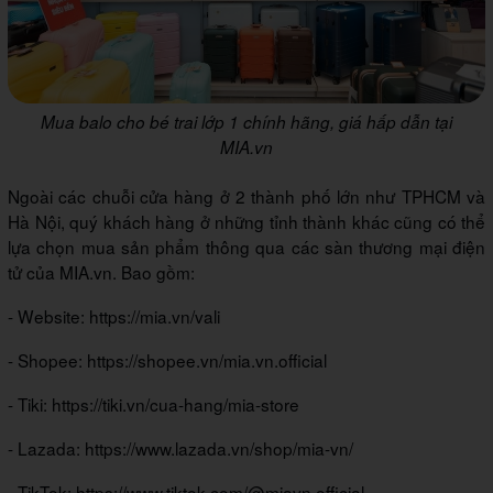
Mua balo cho bé trai lớp 1 chính hãng, giá hấp dẫn tại
MIA.vn
Ngoài các chuỗi cửa hàng ở 2 thành phố lớn như TPHCM và
Hà Nội, quý khách hàng ở những tỉnh thành khác cũng có thể
lựa chọn mua sản phẩm thông qua các sàn thương mại điện
tử của MIA.vn. Bao gồm:
- Website: https://mia.vn/vali
- Shopee: https://shopee.vn/mia.vn.official
- Tiki: https://tiki.vn/cua-hang/mia-store
- Lazada: https://www.lazada.vn/shop/mia-vn/
- TikTok: https://www.tiktok.com/@miavn.official