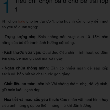
1
Tiêu chí chọn balo cho bé trai lớp
1
Khi chọn
balo
cho bé trai lớp 1, phụ huynh cần chú ý đến một
số yếu tố quan trọng:
-
Balo không nên vượt quá 10–15% cân
Trọng lượng nhẹ:
nặng của bé để tránh ảnh hưởng cột sống.
-
Quai đeo điều chỉnh linh hoạt, có đệm
Kích thước vừa vặn:
êm giúp bé mang thoải mái cả ngày.
-
Cần có nhiều ngăn để sắp xếp
Ngăn chứa thông minh:
sách vở, hộp bút và chai nước gọn gàng.
-
Vải chống thấm nhẹ, dễ vệ sinh,
Chất liệu an toàn, bền bỉ:
giữ balo luôn sạch đẹp.
-
Các nhân vật hoạt hình hay
Họa tiết và màu sắc yêu thích:
siêu anh hùng giúp bé thêm hứng thú khi đến trường.