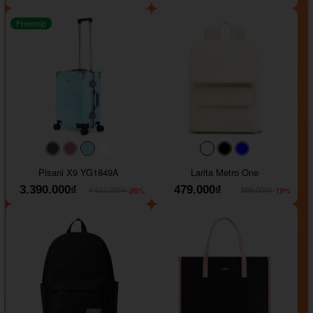
Freeship
#40454a
#b76e79
#9ad8e7
#ffffff
#faf0e6
#000000
#0000FF
Pisani X9 YG1849A
Larita Metro One
3.390.000₫
479.000₫
-26%
-19%
4.612.000₫
589.000₫