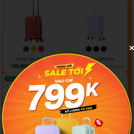
#093f69
#ffa500
#FF0000
#000000
#000000
#000000
Larita Yuno AH0325
Larita Miyo AH01252
749.000₫
799.000₫
-37%
-33%
1.189.000₫
1.199.000₫
Freeship
Freeship
+1