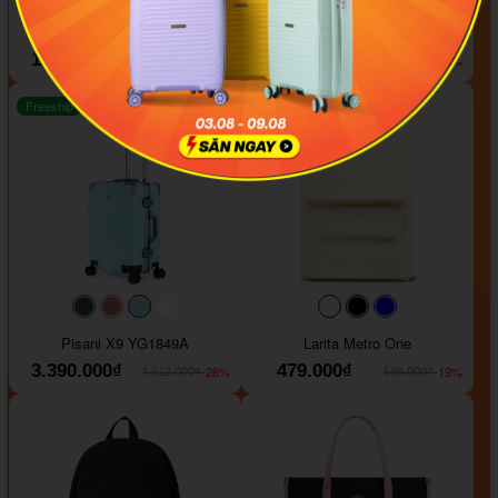
#000000
#000000
#000000
#ffa500
Combo 2 VALI Larita Sena
Pisani Classic FZA01
1.899.000₫
2.199.000₫
-60%
-26%
4.700.000₫
2.990.000₫
Freeship
#40454a
#b76e79
#9ad8e7
#ffffff
#faf0e6
#000000
#0000FF
Pisani X9 YG1849A
Larita Metro One
3.390.000₫
479.000₫
-26%
-19%
4.612.000₫
589.000₫