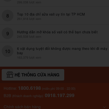
299,038 lượt xem
Top 10 địa chỉ sửa vali uy tín tại TP HCM
8
261,918 lượt xem
Hướng dẫn mở khóa số vali có thể bạn chưa biết
9
245,538 lượt xem
6 vật dụng tuyệt đối không được mang theo khi đi máy
10
bay
163,379 lượt xem
HỆ THỐNG CỬA HÀNG
1800.6198
Hotline:
(miễn phí 09:00 - 22:00)
0918.197.299
B2B
:
(Khách doanh nghiệp)
Chính sách bán hàng