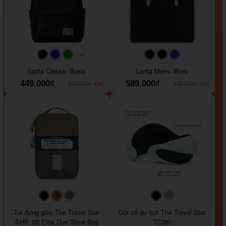
+1
#faf0e6
#000000
#0000FF
#008000
#000000
#000000
#1e35a5
Larita Classic Basic
Larita Metro Work
449.000₫
589.000₫
-13%
-16%
519.000₫
699.000₫
#000000
#964B00
#647290
#000000
#a9a9a9
Túi đựng giày The Travel Star
Gối cổ du lịch The Travel Star
SHB_02 Elite Duo Shoe Bag
TC360