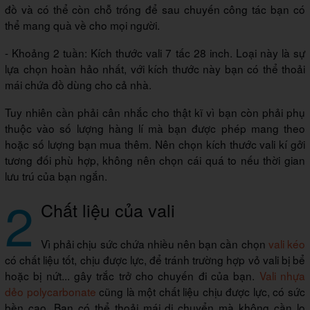
đồ và có thể còn chỗ trống để sau chuyến công tác bạn có
thể mang quà về cho mọi người.
- Khoảng 2 tuần: Kích thước vali 7 tấc 28 inch. Loại này là sự
lựa chọn hoàn hảo nhất, với kích thước này bạn có thể thoải
mái chứa đồ dùng cho cả nhà.
Tuy nhiên cần phải cân nhắc cho thật kĩ vì bạn còn phải phụ
thuộc vào số lượng hàng lí mà bạn được phép mang theo
hoặc số lượng bạn mua thêm. Nên chọn kích thước vali kí gởi
tương đối phù hợp, không nên chọn cái quá to nếu thời gian
lưu trú của bạn ngắn.
2
Chất liệu của vali
Vì phải chịu sức chứa nhiều nên bạn cần chọn
vali kéo
có chất liệu tốt, chịu được lực, để tránh trường hợp vỏ vali bị bể
hoặc bị nứt... gây trắc trở cho chuyến đi của bạn.
Vali nhựa
dẻo polycarbonate
cũng là một chất liệu chịu được lực, có sức
bền cao. Bạn có thể thoải mái di chuyển mà không cần lo