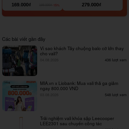
169.000₫
279.000₫
-15%
199.000₫
Các bài viết gần đây
Vì sao khách Tây chuộng balo cỡ lớn thay
cho vali?
04.08.2026
436 lượt xem
MIA.vn x Liobank: Mua vali thả ga giảm
ngay 800.000 VND
03.08.2026
548 lượt xem
Trải nghiệm vali khóa sập Leecooper
LEE2301 sau chuyến công tác