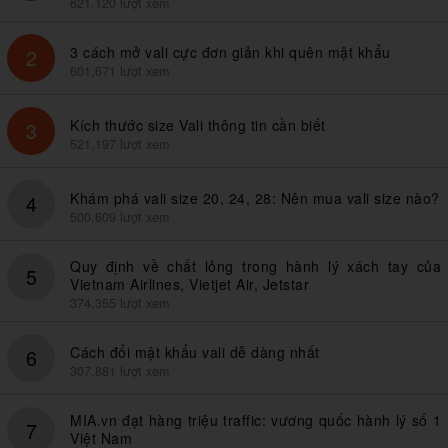
621,120 lượt xem
3 cách mở vali cực đơn giản khi quên mật khẩu
2
601,671 lượt xem
Kích thước size Vali thông tin cần biết
3
521,197 lượt xem
Khám phá vali size 20, 24, 28: Nên mua vali size nào?
4
500,609 lượt xem
Quy định về chất lỏng trong hành lý xách tay của
5
Vietnam Airlines, Vietjet Air, Jetstar
374,355 lượt xem
Cách đổi mật khẩu vali dễ dàng nhất
6
307,881 lượt xem
MIA.vn đạt hàng triệu traffic: vương quốc hành lý số 1
7
Việt Nam