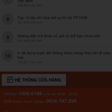
Việt Nam
298,932 lượt xem
Top 10 địa chỉ sửa vali uy tín tại TP HCM
8
261,818 lượt xem
Hướng dẫn mở khóa số vali có thể bạn chưa biết
9
245,492 lượt xem
6 vật dụng tuyệt đối không được mang theo khi đi máy
10
bay
163,331 lượt xem
HỆ THỐNG CỬA HÀNG
1800.6198
Hotline:
(miễn phí 09:00 - 22:00)
0918.197.299
B2B
:
(Khách doanh nghiệp)