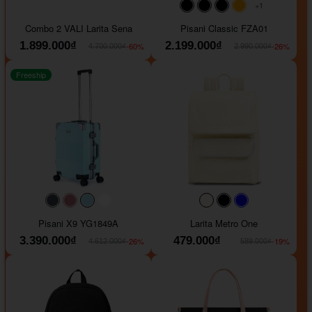
+1
#000000
#000000
#000000
#ffa500
Combo 2 VALI Larita Sena
Pisani Classic FZA01
1.899.000₫
2.199.000₫
-60%
-26%
4.700.000₫
2.990.000₫
Freeship
#40454a
#b76e79
#9ad8e7
#ffffff
#faf0e6
#000000
#0000FF
Pisani X9 YG1849A
Larita Metro One
3.390.000₫
479.000₫
-26%
-19%
4.612.000₫
589.000₫