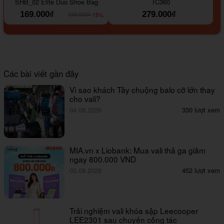
SHB_02 Elite Duo Shoe Bag
TC360
169.000₫
279.000₫
-15%
199.000₫
Các bài viết gần đây
Vì sao khách Tây chuộng balo cỡ lớn thay
cho vali?
04.08.2026
330 lượt xem
MIA.vn x Liobank: Mua vali thả ga giảm
ngay 800.000 VND
03.08.2026
452 lượt xem
Trải nghiệm vali khóa sập Leecooper
LEE2301 sau chuyến công tác