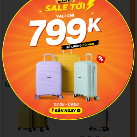
#093f69
#ffa500
#FF0000
#000000
#000000
#000000
Larita Yuno AH0325
Larita Miyo AH01252
749.000₫
799.000₫
-37%
-33%
1.189.000₫
1.199.000₫
Freeship
Freeship