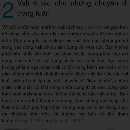
2
Vali 6 tấc cho những chuyến đi
trong tuần
Với sức chứa thoải mái hơn vali xách tay,
vali 6 tấc
sẽ giúp bạn
dễ dàng sắp xếp hành lý cho những chuyến đi kéo dài cả
tuần. Đây cũng là loại vali có kích cỡ được ưa chuộng nhất
trong các dòng vali bởi sự tiện dụng và “vừa đủ”. Bạn không
phải cân nhắc khi phải lựa chọn bỏ lại trang phục hay vật
dụng nào như khi sử dụng chiếc vali xách tay. Bạn cũng
không phải e ngại chiếc vali cỡ lớn cồng kềnh sẽ khiến mình
gặp những khó khăn khi di chuyển. Được thiết kế vừa vặn với
khối lượng hành lý cho một chuyến đi “tiêu chuẩn”, những
chiếc vali 6 tấc có khả năng chứa đựng từ 20 đến 23kg giúp
bạn thoải mái mang theo những vật dụng cần thiết nhất . Bạn
hoàn toàn có thể thoải mái mang theo những vật dụng cần
thiết một cách phù hợp nhất. Những mẫu vali 6 tấc đang được
ưa chuộng nhất trên thị trường mà bạn có thể tham
khảo:
Rovigo 3115A
hay
Kakashi H8002
.