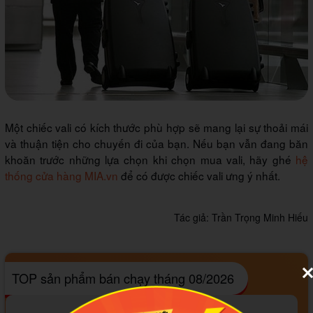
Một chiếc vali có kích thước phù hợp sẽ mang lại sự thoải mái
và thuận tiện cho chuyến đi của bạn. Nếu bạn vẫn đang băn
khoăn trước những lựa chọn khi chọn mua vali, hãy ghé
hệ
thống cửa hàng MIA.vn
để có được chiếc vali ưng ý nhất.
Tác giả:
Trần Trọng Minh Hiếu
TOP sản phẩm bán chạy tháng 08/2026