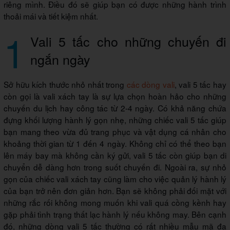
riêng mình. Điều đó sẽ giúp bạn có được những hành trình
thoải mái và tiết kiệm nhất.
1
Vali 5 tấc cho những chuyến đi
ngắn ngày
Sở hữu kích thước nhỏ nhất trong
các dòng vali
, vali 5 tấc hay
còn gọi là vali xách tay là sự lựa chọn hoàn hảo cho những
chuyến du lịch hay công tác từ 2-4 ngày. Có khả năng chứa
đựng khối lượng hành lý gọn nhẹ, những chiếc vali 5 tấc giúp
bạn mang theo vừa đủ trang phục và vật dụng cá nhân cho
khoảng thời gian từ 1 đến 4 ngày. Không chỉ có thể theo bạn
lên máy bay mà không cần ký gửi, vali 5 tấc còn giúp bạn di
chuyển dễ dàng hơn trong suốt chuyến đi. Ngoài ra, sự nhỏ
gọn của chiếc vali xách tay cũng làm cho việc quản lý hành lý
của bạn trở nên đơn giản hơn. Bạn sẽ không phải đối mặt với
những rắc rối không mong muốn khi vali quá cồng kềnh hay
gặp phải tình trạng thất lạc hành lý nếu không may. Bên cạnh
đó, những dòng vali 5 tấc thường có rất nhiều mẫu mã đa