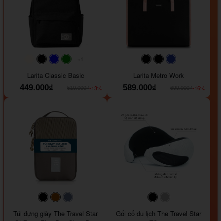
+1
#faf0e6
#000000
#0000FF
#008000
#000000
#000000
#1e35a5
Larita Classic Basic
Larita Metro Work
449.000₫
589.000₫
-13%
-16%
519.000₫
699.000₫
#000000
#964B00
#647290
#000000
#a9a9a9
Túi đựng giày The Travel Star
Gối cổ du lịch The Travel Star