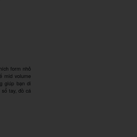
hích form nhỏ
kế mid volume
g giúp bạn di
 sổ tay, đồ cá