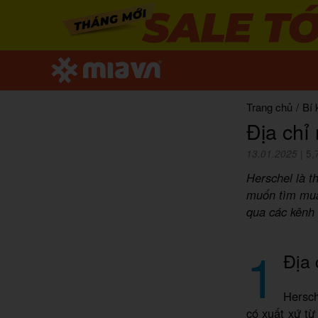
Trang chủ
/
Bí 
Địa chỉ
13.01.2025
|
5,
Herschel là t
muốn tìm mua
qua các kênh
1
Địa 
Hersch
có xuất xứ t