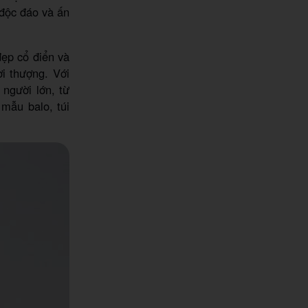
 độc đáo và ấn
ẹp cổ điển và
ời thượng. Với
người lớn, từ
mẫu balo, túi