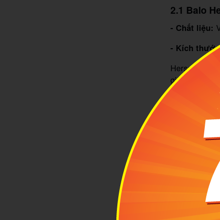
2.1 Balo H
- Chất liệu:
V
- Kích thước
Herschel Sur
giữ được nét 
rãi, phù hợp
xuyên. Với sự
yêu thích kiể
thời gian.