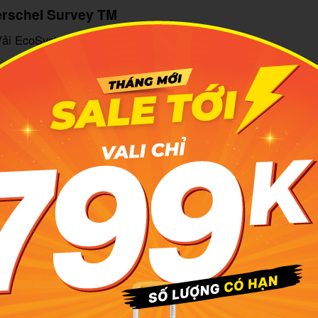
erschel Survey TM
ải EcoSystem™ 600D
:
41.2 x 31 x 15.2 cm
vey TM là mẫu balo Herschel mang phong cách tối giản hiện 
“signature” đặc trưng của thương hiệu. Thiết kế form cứng cá
 cho người cần mang nhiều đồ khi đi học, đi làm hoặc di 
 đa dạng trong màu sắc, balo được xem là lựa chọn lý tưởn
u balo đơn giản nhưng vẫn muốn một sản phẩm nhìn “có gu” 