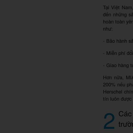
Tại Việt Nam
đến những sả
hoàn toàn yê
như:
- Bảo hành sả
- Miễn phí đổ
- Giao hàng 
Hơn nữa, MIA
200% nếu phá
Herschel chín
tín luôn được
2
Các 
trườ