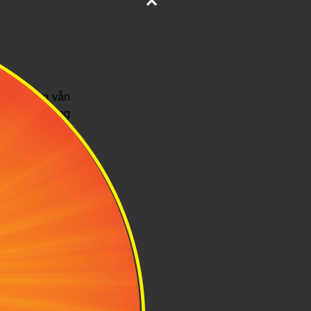
đại nhưng vẫn
p, size L rộng
chuyển thường
g cho những ai
và bền bỉ theo