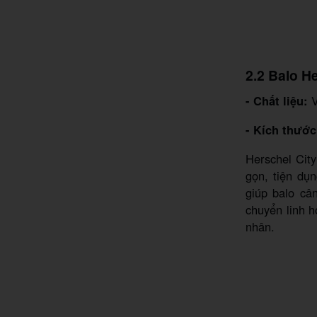
2.2 Balo H
- Chất liệu:
V
- Kích thước
Herschel Cit
gọn, tiện dụ
giúp balo câ
chuyển linh h
nhân.