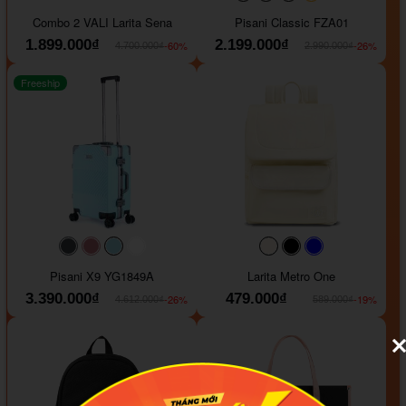
#000000
#000000
#000000
#ffa500
Combo 2 VALI Larita Sena
Pisani Classic FZA01
1.899.000₫
2.199.000₫
-60%
-26%
4.700.000₫
2.990.000₫
Freeship
#40454a
#b76e79
#9ad8e7
#ffffff
#faf0e6
#000000
#0000FF
Pisani X9 YG1849A
Larita Metro One
3.390.000₫
479.000₫
-26%
-19%
4.612.000₫
589.000₫