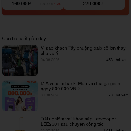
169.000₫
279.000₫
-15%
199.000₫
Các bài viết gần đây
Vì sao khách Tây chuộng balo cỡ lớn thay
cho vali?
04.08.2026
458 lượt xem
MIA.vn x Liobank: Mua vali thả ga giảm
ngay 800.000 VND
03.08.2026
570 lượt xem
Trải nghiệm vali khóa sập Leecooper
LEE2301 sau chuyến công tác
22.07.2026
1,688 lượt xem