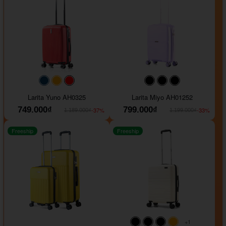
#093f69
#ffa500
#FF0000
#000000
#000000
#000000
Larita Yuno AH0325
Larita Miyo AH01252
749.000₫
799.000₫
-37%
-33%
1.189.000₫
1.199.000₫
Freeship
Freeship
+1