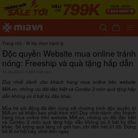
Trang chủ
/
Bí kíp chọn hành lý
Độc quyền Website mua online tránh
nóng: Freeship và quà tặng hấp dẫn
13.05.2024
|
6,003 lượt xem
Duy nhất dành cho khách hàng mua online trên website
MIA.vn, những ưu đãi đặc biệt và Combo 2 món quà tặng hấp
dẫn không có ở bất kỳ đâu khác
Mùa hè sôi động đã đến cùng với chương trình độc quyền từ
MIA.vn sẽ khiến bạn phải trầm trồ!! Duy nhất dành cho khách
hàng mua online trên website MIA.vn, những ưu đãi đặc biệt
và Combo 2 món quà tặng hấp dẫn không có ở bất kỳ đâu
khác. Số lượng quà tặng có giới hạn, chỉ đến hết 31.05. Đừng
bỏ lỡ cơ hội này, chốt đơn ngay