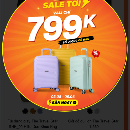
+1
#faf0e6
#000000
#0000FF
#008000
#000000
#000000
#1e35a5
Larita Classic Basic
Larita Metro Work
449.000₫
589.000₫
-13%
-16%
519.000₫
699.000₫
#000000
#964B00
#647290
#000000
#a9a9a9
Túi đựng giày The Travel Star
Gối cổ du lịch The Travel Star
SHB_02 Elite Duo Shoe Bag
TC360