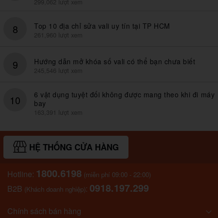
299,062 lượt xem
Top 10 địa chỉ sửa vali uy tín tại TP HCM
8
261,960 lượt xem
Hướng dẫn mở khóa số vali có thể bạn chưa biết
9
245,546 lượt xem
6 vật dụng tuyệt đối không được mang theo khi đi máy
10
bay
163,391 lượt xem
HỆ THỐNG CỬA HÀNG
1800.6198
Hotline:
(miễn phí 09:00 - 22:00)
0918.197.299
B2B
:
(Khách doanh nghiệp)
Chính sách bán hàng