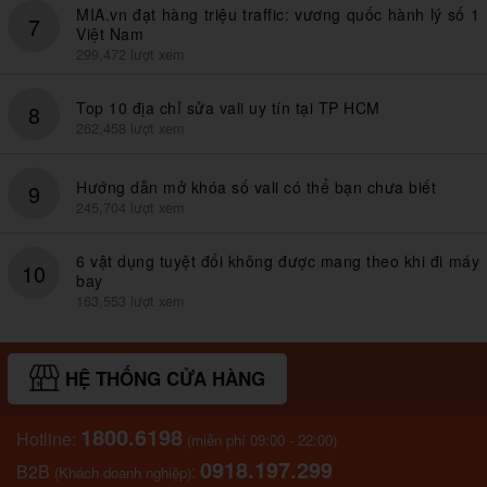
MIA.vn đạt hàng triệu traffic: vương quốc hành lý số 1
7
Việt Nam
299,472 lượt xem
Top 10 địa chỉ sửa vali uy tín tại TP HCM
8
262,458 lượt xem
Hướng dẫn mở khóa số vali có thể bạn chưa biết
9
245,704 lượt xem
6 vật dụng tuyệt đối không được mang theo khi đi máy
10
bay
163,553 lượt xem
HỆ THỐNG CỬA HÀNG
1800.6198
Hotline:
(miễn phí 09:00 - 22:00)
0918.197.299
B2B
:
(Khách doanh nghiệp)