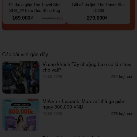
Túi đựng giày The Travel Star
Gối cổ du lịch The Travel Star
SHB_02 Elite Duo Shoe Bag
TC360
169.000₫
279.000₫
-15%
199.000₫
Các bài viết gần đây
Vì sao khách Tây chuộng balo cỡ lớn thay
cho vali?
04.08.2026
934 lượt xem
MIA.vn x Liobank: Mua vali thả ga giảm
ngay 800.000 VND
03.08.2026
978 lượt xem