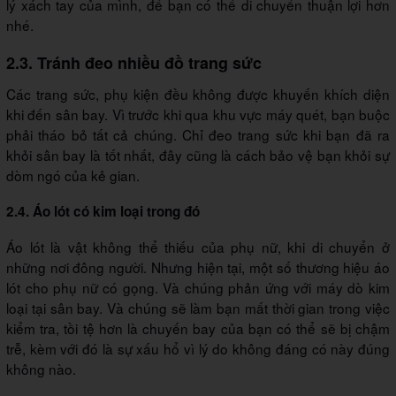
lý xách tay của mình, để bạn có thể di chuyển thuận lợi hơn
nhé.
2.3. Tránh đeo nhiều đồ trang sức
Các trang sức, phụ kiện đều không được khuyến khích diện
khi đến sân bay. Vì trước khi qua khu vực máy quét, bạn buộc
phải tháo bỏ tất cả chúng. Chỉ đeo trang sức khi bạn đã ra
khỏi sân bay là tốt nhất, đây cũng là cách bảo vệ bạn khỏi sự
dòm ngó của kẻ gian.
2.4. Áo lót có kim loại trong đó
Áo lót là vật không thể thiếu của phụ nữ, khi di chuyển ở
những nơi đông người. Nhưng hiện tại, một số thương hiệu áo
lót cho phụ nữ có gọng. Và chúng phản ứng với máy dò kim
loại tại sân bay. Và chúng sẽ làm bạn mất thời gian trong việc
kiểm tra, tồi tệ hơn là chuyến bay của bạn có thể sẽ bị chậm
trễ, kèm với đó là sự xấu hổ vì lý do không đáng có này đúng
không nào.