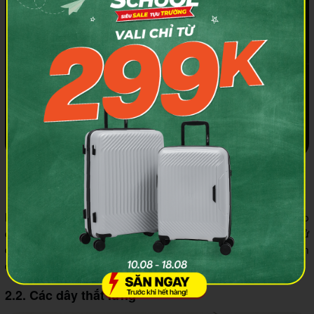
Tránh mang sandal hoặc giày cầu kỳ khi check-in tại sân
bay
Một số giày có thiết kế dính chặt vào chân hay những đôi dép
quai thời trang nhiều dây nhợ. Tất cả bạn nên hạn chế sử
dụng, vì chúng sẽ mang lại phiền toái cho bạn khi di chuyển
qua máy quét.
2.2. Các dây thắt lưng