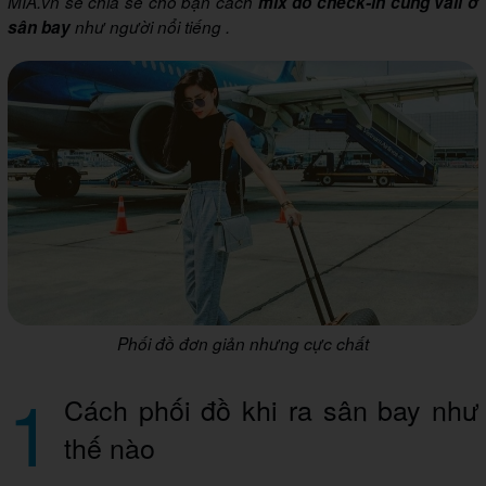
MIA.vn sẽ chia sẻ cho bạn cách
mix đồ check-in cùng vali ở
sân bay
như người nổi tiếng .
Phối đồ đơn giản nhưng cực chất
1
Cách phối đồ khi ra sân bay như
thế nào