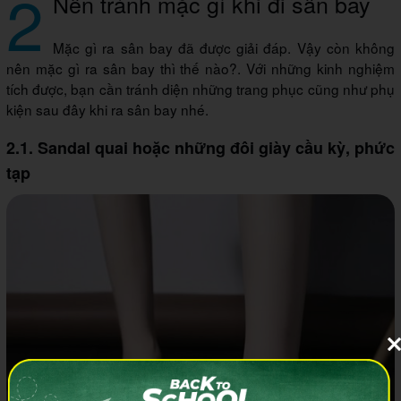
2
Nên tránh mặc gì khi đi sân bay
Mặc gì ra sân bay đã được giải đáp. Vậy còn không
nên mặc gì ra sân bay thì thế nào?. Với những kinh nghiệm
tích được, bạn cần tránh diện những trang phục cũng như phụ
kiện sau đây khi ra sân bay nhé.
2.1. Sandal quai hoặc những đôi giày cầu kỳ, phức
tạp