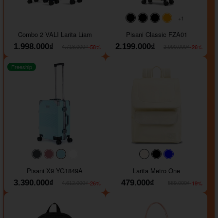
+1
#000000
#000000
#000000
#ffa500
Combo 2 VALI Larita Liam
Pisani Classic FZA01
1.998.000₫
2.199.000₫
-58%
-26%
4.718.000₫
2.990.000₫
Freeship
#40454a
#b76e79
#9ad8e7
#ffffff
#faf0e6
#000000
#0000FF
Pisani X9 YG1849A
Larita Metro One
3.390.000₫
479.000₫
-26%
-19%
4.612.000₫
589.000₫