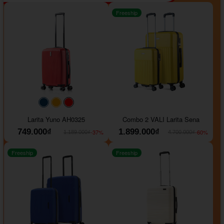
Freeship
#093f69
#ffa500
#FF0000
Larita Yuno AH0325
Combo 2 VALI Larita Sena
749.000₫
1.899.000₫
-37%
-60%
1.189.000₫
4.700.000₫
Freeship
Freeship