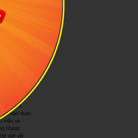
 lau chùi, vệ
a. Vì thế mà
 đạp mạnh.
Nếu so với
ẽ đảm bảo được
ều mẫu và
ững nhược
i vali vải