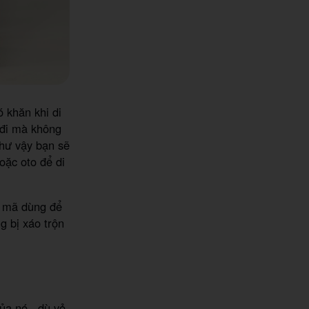
 khăn khi di
 đi mà không
hư vậy bạn sẽ
oặc oto để di
t mã dùng để
g bị xáo trộn
ủa nó , dù vỏ