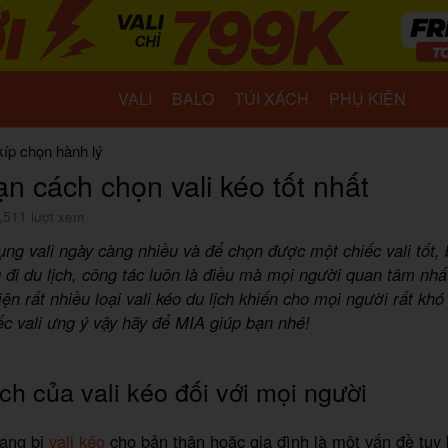
VALI
BALO
TÚI XÁCH
PHỤ KIỆN
kíp chọn hành lý
n cách chọn vali kéo tốt nhất
,511 lượt xem
ng vali ngày càng nhiều và để chọn được một chiếc vali tốt,
 đi du lịch, công tác luôn là điều mà mọi người quan tâm nhất
iện rất nhiều loại vali kéo du lịch khiến cho mọi người rất kh
c vali ưng ý vậy hãy để MIA giúp bạn nhé!
ích của vali kéo đối với mọi người
rang bị
vali kéo
cho bản thân hoặc gia đình là một vấn đề tuy