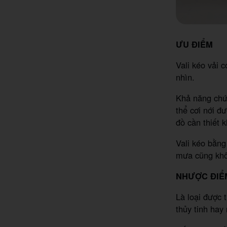
ƯU ĐIỂM
Vali kéo vải 
nhìn.
Khả năng chứa
thể cơi nới đ
đồ cần thiết 
Vali kéo bằng
mưa cũng khôn
NHƯỢC ​​​​​ĐI
Là loại được 
thủy tinh hay