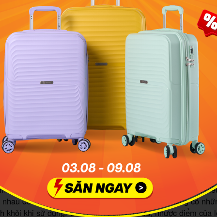
ng trọng khi bạn di chuyển.
 thiết kế bằng vỏ nhựa bên ngoài nên có thể giúp bạn dễ dàng
hơn.
ỂM
 chắc chắn nên phần diện tích bên trong không thể nới rộng r
ủa bạn không được nhiều.
hựa thường nặng và khó khăn hơn nếu như bạn là con gái.
inh những cũng rất dễ gây trầy, xước hoặc méo mó nếu bị va
i
chất pệu vải được sử dụng thường xuyên đối với vali kéo vải. 
 nói ở trên thì vải cũng có những thuận lợi nhất định. Vải s
như nó sẽ nhẹ hơn so với nhựa. Vải cũng được làm bằng nhi
nhau để bạn thoải mái lựa chọn. Tuy nhiên, vải cũng có nh
h khỏi khi sử dụng. Cùng MIA xem qua ưu, nhược điểm của loạ