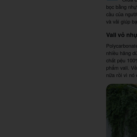
bọc bằng nhựa
cầu của ngườ
và vải giúp b
Vali vỏ nh
Polycarbonate
nhiều hãng dù
chất pệu 100
phẩm vali. Về
nữa rồi vì nó