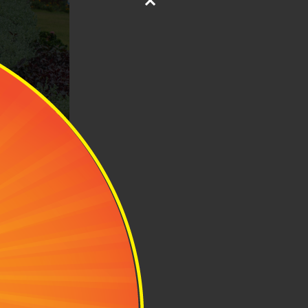
 rất mạnh.
hựa nhìn đẹp,