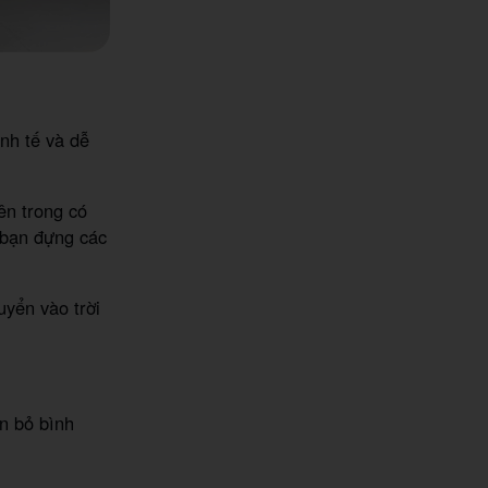
inh tế và dễ
ên trong có
 bạn đựng các
uyển vào trời
ạn bỏ bình