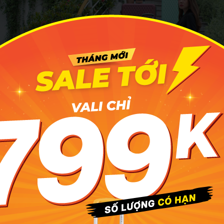
 có độ bền cao, khó xảy ra hư hỏng trừ trường hợp có va đập
t do thiết kế nhựa được phủ kín bề mặt của vali. Ngoài ra n