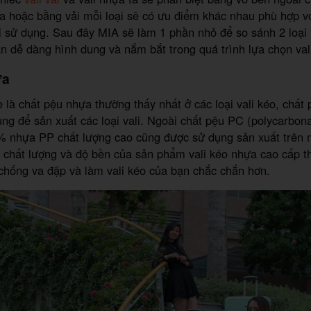
 hoặc bằng vải mỗi loại sẽ có ưu điểm khác nhau phù hợp v
i sử dụng. Sau đây MIA sẽ làm 1 phần nhỏ để so sánh 2 loại
ạn dễ dàng hình dung và nắm bắt trong quá trình lựa chọn val
ựa
 là chất pệu nhựa thường thấy nhất ở các loại vali kéo, chất
ng để sản xuất các loại vali. Ngoài chất pệu PC (polycarbona
% nhựa PP chất lượng cao cũng được sử dụng sản xuất trên 
 chất lượng và độ bền của sản phẩm vali kéo nhựa cao cấp th
 chống va đập và làm vali kéo của bạn chắc chắn hơn.