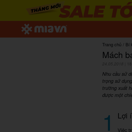
Trang chủ
/
Bí 
Mách bạ
24.05.2018
|
18
Nhu cầu sử dụ
trọng sử dụng
trường xuất h
được một chiế
1
Lợi 
Việc t