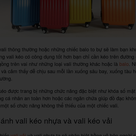
vali thông thường hoặc những chiếc balo to bự sẽ làm bạn khó
ng vali kéo có công dụng tốt hơn bạn chỉ cần kéo trên đường
gồng trên vai như những loại vali thường khác hoặc là
balo
. N
 và cảm thấy dễ chịu sau mỗi lần xuống sâu bay, xuống tàu h
đường.
 kéo được trang bị những chức năng đặc biệt như khóa số mậ
g cá nhân an toàn hơn hoặc các ngăn chứa giúp đồ đạc khôn
 một số chức năng không thể thiếu của một chiếc vali.
ánh vali kéo nhựa và vali kéo vải
chiếc
vali vải
và vali nhựa ta sẽ phân biệt bằng vỏ bên ngoài c