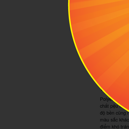
tinh tế và sa
vali kéo được
sinh sạch sẽ 
NHƯỢC ​​​​​ĐI
Được thiết kế
đồ sử dụng c
Vali kéo vỏ n
Dễ dàng vệ s
Vali kéo vả
Polyester là 
chất pệu nhựa
độ bền cũng 
màu sắc khác 
điểm khó trán