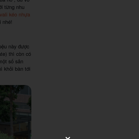
ới từng nhu
vali kéo nhựa
i nhé!
 pệu này được
te) thì còn có
một số sản
ì khỏi bàn tới