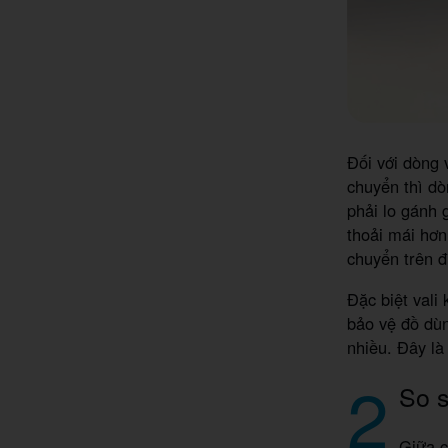
Đối với dòng 
chuyển thì dò
phải lo gánh 
thoải mái hơn
chuyển trên 
Đặc biệt vali
bảo vệ đồ dùn
nhiều. Đây là
2
So s
Giữa 