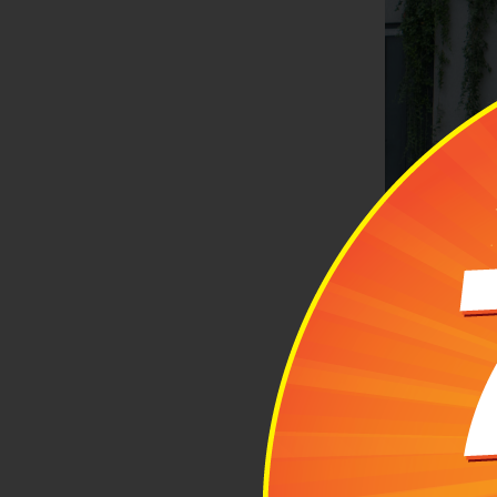
ƯU ĐIỂM
Vali kéo nhựa
Chống nước tố