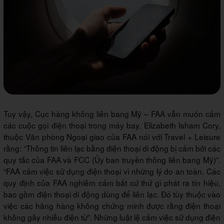
Tuy vậy, Cục hàng không liên bang Mỹ – FAA vẫn muốn cấm
các cuộc gọi điện thoại trong máy bay. Elizabeth Isham Cory,
thuộc Văn phòng Ngoại giao của FAA nói với Travel + Leisure
rằng: “Thông tin liên lạc bằng điện thoại di động bị cấm bởi các
quy tắc của FAA và FCC (Ủy ban truyền thông liên bang Mỹ)”.
“FAA cấm việc sử dụng điện thoại vì những lý do an toàn. Các
quy định của FAA nghiêm cấm bất cứ thứ gì phát ra tín hiệu,
bao gồm điện thoại di động dùng để liên lạc. Đó tùy thuộc vào
việc các hãng hàng không chứng minh được rằng điện thoại
không gây nhiễu điện từ”. Những luật lệ cấm việc sử dụng điện