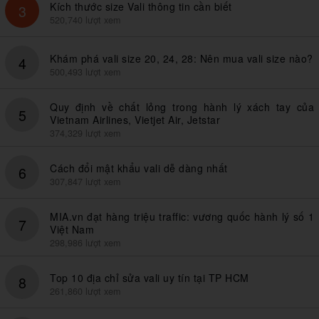
Kích thước size Vali thông tin cần biết
3
520,740 lượt xem
Khám phá vali size 20, 24, 28: Nên mua vali size nào?
4
500,493 lượt xem
Quy định về chất lỏng trong hành lý xách tay của
5
Vietnam Airlines, Vietjet Air, Jetstar
374,329 lượt xem
Cách đổi mật khẩu vali dễ dàng nhất
6
307,847 lượt xem
MIA.vn đạt hàng triệu traffic: vương quốc hành lý số 1
7
Việt Nam
298,986 lượt xem
Top 10 địa chỉ sửa vali uy tín tại TP HCM
8
261,860 lượt xem