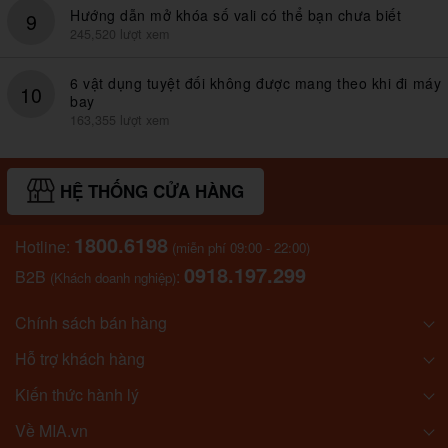
Hướng dẫn mở khóa số vali có thể bạn chưa biết
9
245,520 lượt xem
6 vật dụng tuyệt đối không được mang theo khi đi máy
10
bay
163,355 lượt xem
HỆ THỐNG CỬA HÀNG
1800.6198
Hotline:
(miễn phí 09:00 - 22:00)
0918.197.299
B2B
:
(Khách doanh nghiệp)
Chính sách bán hàng
Hỗ trợ khách hàng
Kiến thức hành lý
Về MIA.vn