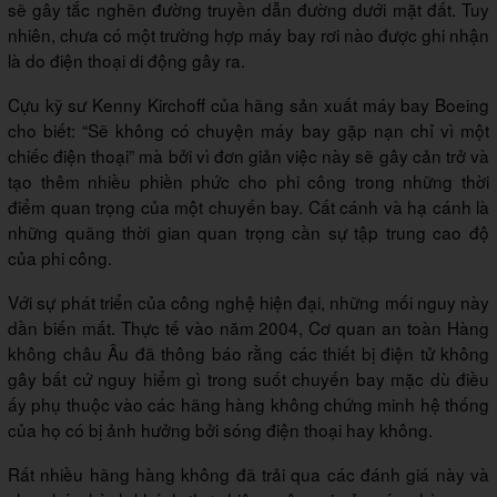
sẽ gây tắc nghẽn đường truyền dẫn đường dưới mặt đất. Tuy
nhiên, chưa có một trường hợp máy bay rơi nào được ghi nhận
là do điện thoại di động gây ra.
Cựu kỹ sư Kenny Kirchoff của hãng sản xuất máy bay Boeing
cho biết: “Sẽ không có chuyện máy bay gặp nạn chỉ vì một
chiếc điện thoại” mà bởi vì đơn giản việc này sẽ gây cản trở và
tạo thêm nhiều phiền phức cho phi công trong những thời
điểm quan trọng của một chuyến bay. Cất cánh và hạ cánh là
những quãng thời gian quan trọng cần sự tập trung cao độ
của phi công.
Với sự phát triển của công nghệ hiện đại, những mối nguy này
dần biến mất. Thực tế vào năm 2004, Cơ quan an toàn Hàng
không châu Âu đã thông báo rằng các thiết bị điện tử không
gây bất cứ nguy hiểm gì trong suốt chuyến bay mặc dù điều
ấy phụ thuộc vào các hãng hàng không chứng minh hệ thống
của họ có bị ảnh hưởng bởi sóng điện thoại hay không.
Rất nhiều hãng hàng không đã trải qua các đánh giá này và