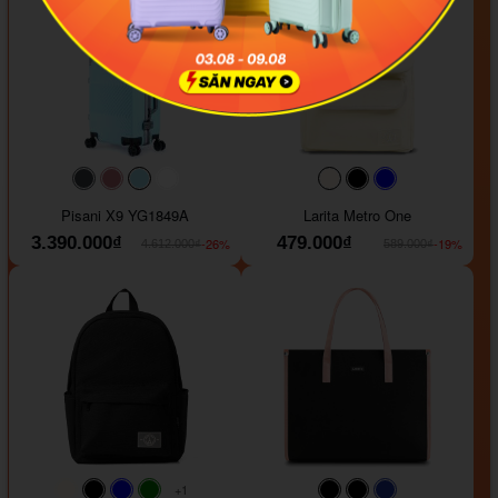
#40454a
#b76e79
#9ad8e7
#ffffff
#faf0e6
#000000
#0000FF
Pisani X9 YG1849A
Larita Metro One
3.390.000₫
479.000₫
-26%
-19%
4.612.000₫
589.000₫
+1