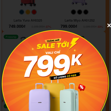
#093f69
#ffa500
#FF0000
#000000
#000000
#000000
Larita Yuno AH0325
Larita Miyo AH01252
749.000₫
799.000₫
-37%
-33%
1.189.000₫
1.199.000₫
Freeship
Freeship
+1
#000000
#000000
#000000
#ffa500
Combo 2 VALI Larita Sena
Pisani Classic FZA01
1.899.000₫
2.199.000₫
-60%
-26%
4.700.000₫
2.990.000₫
Freeship