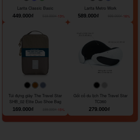
#faf0e6
#000000
#0000FF
#008000
#000000
#000000
#1e35a5
Larita Classic Basic
Larita Metro Work
449.000₫
589.000₫
-13%
-16%
519.000₫
699.000₫
#000000
#964B00
#647290
#000000
#a9a9a9
Túi đựng giày The Travel Star
Gối cổ du lịch The Travel Star
SHB_02 Elite Duo Shoe Bag
TC360
169.000₫
279.000₫
-15%
199.000₫