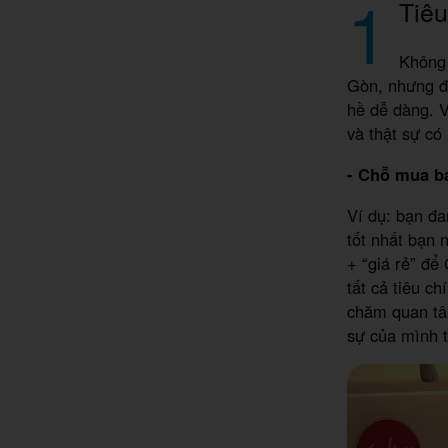
1
Tiêu
Không 
Gòn, nhưng 
hề dễ dàng. V
và thật sự có
- Chỗ mua ba
Ví dụ: bạn đa
tốt nhất bạn 
+ “giá rẻ” để
tất cả tiêu c
chăm quan tâm
sự của mình t