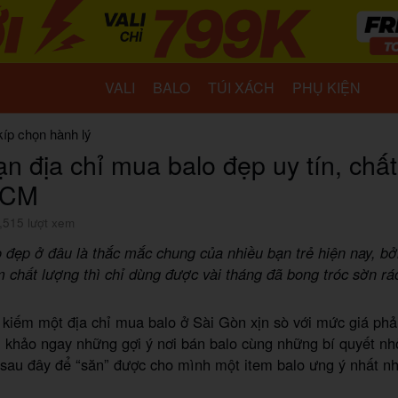
VALI
BALO
TÚI XÁCH
PHỤ KIỆN
kíp chọn hành lý
n địa chỉ mua balo đẹp uy tín, chấ
HCM
,515 lượt xem
đẹp ở đâu là thắc mắc chung của nhiều bạn trẻ hiện nay, b
 chất lượng thì chỉ dùng được vài tháng đã bong tróc sờn rá
 kiếm một địa chỉ mua balo ở Sài Gòn xịn sò với mức giá ph
 khảo ngay những gợi ý nơi bán balo cùng những bí quyết nh
sau đây để “săn” được cho mình một item balo ưng ý nhất nh