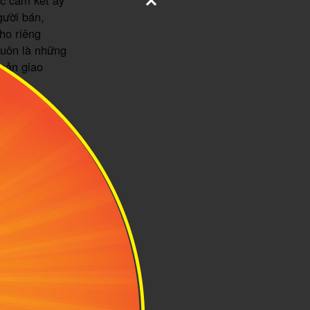
ác cam kết ấy
gười bán,
ho riêng
luôn là những
hoản giao
c đường link
ên được đông
shop có
 lượng sản