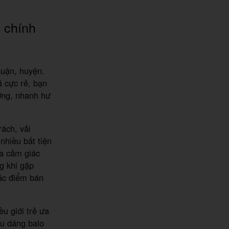
, chính
quận, huyện.
á cực rẻ, bạn
ợng, nhanh hư
rách, vải
hiều bất tiện
ra cảm giác
g khi gặp
các điểm bán
u giới trẻ ưa
u dáng balo