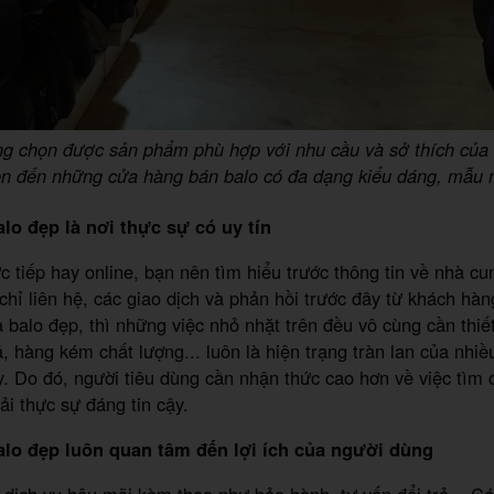
g chọn được sản phẩm phù hợp với nhu cầu và sở thích của
n đến những cửa hàng bán balo có đa dạng kiểu dáng, mẫu
o đẹp là nơi thực sự có uy tín
c tiếp hay online, bạn nên tìm hiểu trước thông tin về nhà cu
chỉ liên hệ, các giao dịch và phản hồi trước đây từ khách hàn
balo đẹp, thì những việc nhỏ nhặt trên đều vô cùng cần thiế
ả, hàng kém chất lượng... luôn là hiện trạng tràn lan của nhiề
y. Do đó, người tiêu dùng cần nhận thức cao hơn về việc tìm
i thực sự đáng tin cậy.
lo đẹp luôn quan tâm đến lợi ích của người dùng