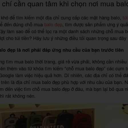
 chí cần quan tâm khi chọn nơi mua bal
khó để tìm kiếm một địa chỉ cung cấp các mặt hàng balo,
tú
để đến đúng chỗ mua
balo đẹp
, tìm được sản phẩm ưng ý quả
ậy làm sao để có thể lọc ra một danh sách những chỗ mua ba
 lợi cho túi tiền? Hãy lưu ý những điều tối quan trọng sau đây
lo đẹp là nơi phải đáp ứng nhu cầu của bạn trước tiên
ng tìm mua balo thời trang, giá rẻ vừa phải, không cần nhiều 
nên thêm vào từ khóa tìm kiếm “chỗ mua balo đẹp” các cụm từ
 Google làm việc hiệu quả hơn. Dĩ nhiên, các địa chỉ có thể 
hí trên là địa chỉ mua balo đẹp phù hợp với nhu cầu của bạn.
 đến việc tìm chỗ mua balo đẹp ở đâu, mà bạn lại bỏ qua n
hì rất không nên.