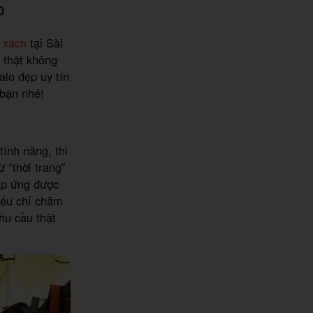
o
i xách
tại Sài
 thật không
lo đẹp uy tín
 bạn nhé!
tính năng, thì
 “thời trang”
đáp ứng được
 Nếu chỉ chăm
hu cầu thật