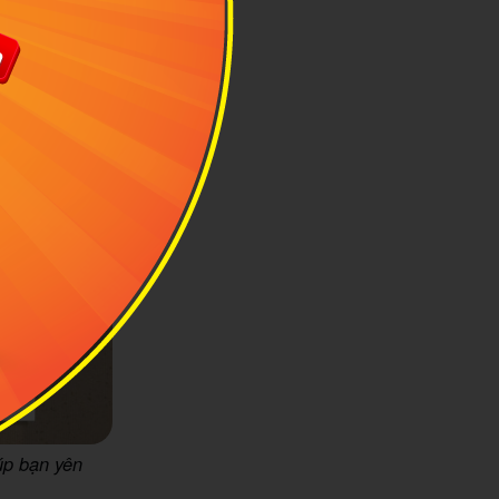
úp bạn yên