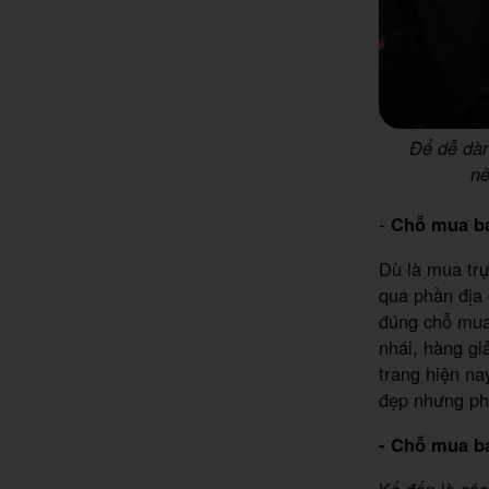
Để dễ dàn
nê
-
Chỗ mua bal
Dù là mua trự
qua phần địa 
đúng chỗ mua 
nhái, hàng gi
trang hiện na
đẹp nhưng phả
- Chỗ mua ba