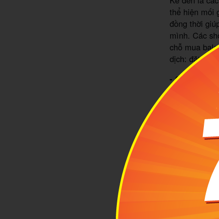
Kế đến là các
thể hiện mối 
đồng thời giú
mình. Các sho
chỗ mua balo 
dịch: đặt hàn
- Chỗ mua ba
Khi bạn gõ tì
chạy quảng cá
đảo người dù
thương hiệu, 
phẩm và dịch