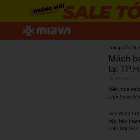
Trang chủ
/
Bí 
Mách bạ
tại TP.
05.02.2021
|
17
Nên mua balo 
phải hàng kém
Bạn đang tìm
vậy, hãy tham
balo Sài Gòn 