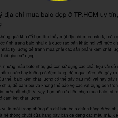
ý địa chỉ mua balo đẹp ở TP.HCM uy tín
g
không quá khó để bạn tìm thấy một địa chỉ mua balo tại các 
ước tình trạng balo nhái giả được rao bán khắp nơi với mức gi
 nhắc kỹ lưỡng để tránh mua phải các sản phẩm kém chất lư
 thời gian sử dụng.
, những mẫu balo nhái, giả còn sử dụng các chất liệu vải dễ 
thấm nước hay không có đệm lưng, đệm quai đeo nên gây ra n
Cụ thể, balo kém chất lượng có thể gây đau mỏi vai hay gây 
 chịu, dễ bám bụi và không thể bảo vệ các vật dụng bên tron
n mưa bất chợt. Vì vậy, bạn nên ưu tiên chọn mua balo tại 
có cam kết chất lượng.
.vn là một trong những địa chỉ bán balo chính hãng được nhiề
là hệ thống chuỗi cửa hàng bày bán đa dạng các mẫu mã, kiể