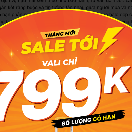
 dịch vụ hậu mãi kèm theo như bảo hành, tư vấn đổi trả... C
gắn kết ràng buộc và tin tưởng lẫn nhau giữa người mua và n
p bạn phần nào yên tâm hơn khi chọn lựa chỗ mua balo đẹp c
p bán hàng thật sự mang lại các giá trị cho người tiêu dùng 
đẹp lý tưởng nhất. Sự quan tâm thể hiện rõ rệt ở các điều k
g, giao và vận chuyển hàng, thanh toán, giảm giá...
lo đẹp luôn có ưu thế về danh tiếng
m kiếm, Google có thể cho bạn những kết quả hàng đầu từ cá
o. Thế nhưng nếu tinh ý, bạn vẫn có thể tìm ra những cái t
ng đánh giá cao, thông qua lượt view hoặc comment. Những 
có bề dày hoạt động, luôn thể hiện ưu điểm vượt trội về chất
 vụ, chắc chắn là những chỗ mua balo đẹp tiềm năng nhất.