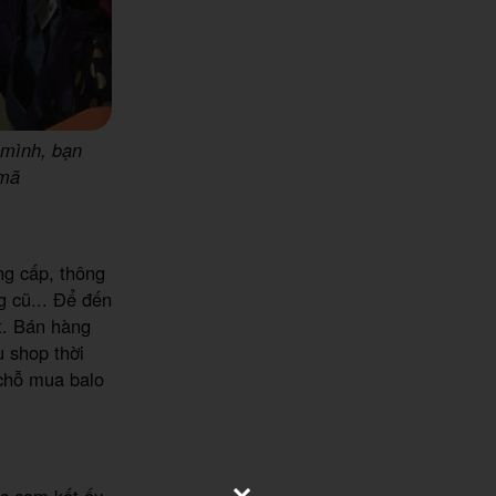
 mình, bạn
 mã
ng cấp, thông
g cũ... Để đến
t. Bán hàng
u shop thời
 chỗ mua balo