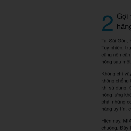
2
Gợi 
hãn
Tại Sài Gòn, 
Tuy nhiên, tr
cũng nên cân
hỏng sau một
Không chỉ vậy
không chống 
khi sử dụng. 
nóng lưng khó
phải những cơ
hàng uy tín, 
Hiện nay, MIA
chuộng. Đây 