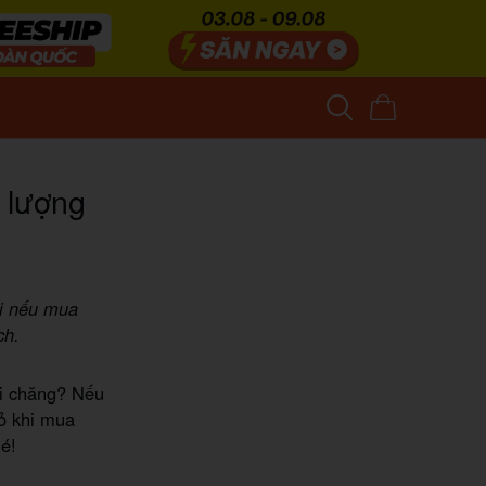
t lượng
ởi nếu mua
ch.
ải chăng? Nếu
ỏ khi mua
é!