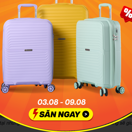
tại những nơi uy tín, chuyên phân phối balo chính hãng sẽ gi
tâm hơn