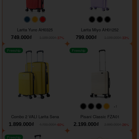
#093f69
#ffa500
#FF0000
#000000
#000000
#000000
Larita Yuno AH0325
Larita Miyo AH01252
749.000₫
799.000₫
-37%
-33%
1.189.000₫
1.199.000₫
Freeship
Freeship
+1
#000000
#000000
#000000
#ffa500
Combo 2 VALI Larita Sena
Pisani Classic FZA01
1.899.000₫
2.199.000₫
-60%
-26%
4.700.000₫
2.990.000₫
Freeship