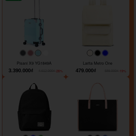
#40454a
#b76e79
#9ad8e7
#ffffff
#faf0e6
#000000
#0000FF
Pisani X9 YG1849A
Larita Metro One
3.390.000₫
479.000₫
-26%
-19%
4.612.000₫
589.000₫