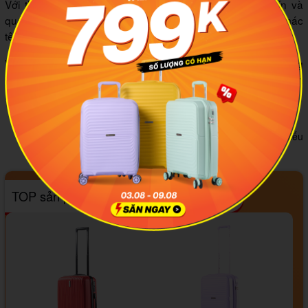
Với thùng hàng ký gửi cũng sử dụng cách thức bọc kín và
quấn băng dính phủ kín toàn bộ thùng hàng kèm theo mác
tên, địa chỉ và số điện thoại cụ thể.
Với những thông tin và cách đề phòng trên
MIA.vn
mong rằng
bạn sẽ trang bị những kiến thức cần có khi đi du lịch với hành
lý kí gửi nhé!
Tác giả:
Trần Trọng Minh Hiếu
TOP sản phẩm bán chạy tháng 08/2026