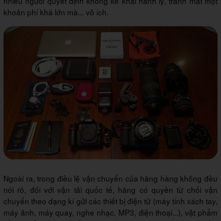
nhiều người quyết định không kê khai hành lý, tránh mất một
khoản phí khá lớn mà... vô ích.
Ngoài ra, trong điều lệ vận chuyển của hãng hàng không đều
nói rõ, đối với vận tải quốc tế, hãng có quyền từ chối vận
chuyển theo dạng kí gửi các thiết bị điện tử (máy tính xách tay,
máy ảnh, máy quay, nghe nhạc, MP3, điện thoại...), vật phẩm