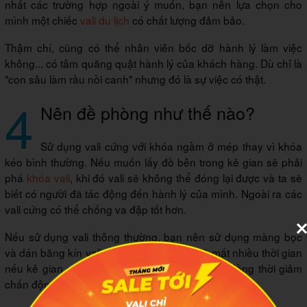
nhất các trường hợp ngoài ý muốn, bạn nên lựa chọn cho
mình một chiếc
vali du lịch
có chất lượng đảm bảo.
Thậm chí, cũng có thể nhân viên bốc dỡ hành lý làm việc
không... có tâm quăng quật hành lý của khách hàng. Dù chỉ là
"con sâu làm rầu nồi canh" nhưng đó là sự việc có thật.
4
Nên đề phòng như thế nào?
Sử dụng vali cứng với khóa ngầm ở mép thay vì khóa
kéo bình thường. Nếu muốn lấy đồ bên trong kẻ gian sẽ phải
phá
khóa vali
, khi đó vali sẽ không thể đóng lại được và ta sẽ
biết có người đã tác động đến hành lý của mình. Ngoài ra các
vali cứng có thể chống va đập tốt hơn.
Nếu sử dụng vali thông thường, bạn nên sử dụng màng bọc
và dán băng kín vali. Với cách thức này, sẽ mất nhiều thời gian
nếu kẻ gian muốn móc đồ trong vali của bạn đồng thời giảm
chấn động khi va đập.