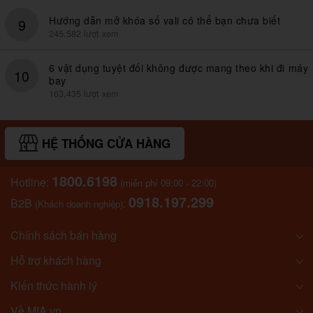
Hướng dẫn mở khóa số vali có thể bạn chưa biết
9
245,582 lượt xem
6 vật dụng tuyệt đối không được mang theo khi đi máy
10
bay
163,435 lượt xem
HỆ THỐNG CỬA HÀNG
1800.6198
Hotline:
(miễn phí 09:00 - 22:00)
0918.197.299
B2B
:
(Khách doanh nghiệp)
Chính sách bán hàng
Hỗ trợ khách hàng
Kiến thức hành lý
Về MIA.vn