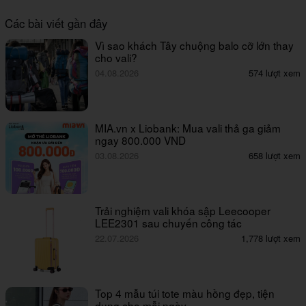
Các bài viết gần đây
Vì sao khách Tây chuộng balo cỡ lớn thay
cho vali?
04.08.2026
574 lượt xem
MIA.vn x Liobank: Mua vali thả ga giảm
ngay 800.000 VND
03.08.2026
658 lượt xem
Trải nghiệm vali khóa sập Leecooper
LEE2301 sau chuyến công tác
22.07.2026
1,778 lượt xem
Top 4 mẫu túi tote màu hồng đẹp, tiện
dụng cho mỗi ngày