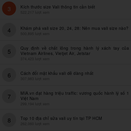
Kích thước size Vali thông tin cần biết
3
522,217 lượt xem
Khám phá vali size 20, 24, 28: Nên mua vali size nào?
4
500,895 lượt xem
Quy định về chất lỏng trong hành lý xách tay của
5
Vietnam Airlines, Vietjet Air, Jetstar
374,423 lượt xem
Cách đổi mật khẩu vali dễ dàng nhất
6
307,983 lượt xem
MIA.vn đạt hàng triệu traffic: vương quốc hành lý số 1
7
Việt Nam
299,194 lượt xem
Top 10 địa chỉ sửa vali uy tín tại TP HCM
8
262,060 lượt xem