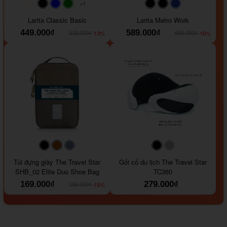
+1
#faf0e6
#000000
#0000FF
#008000
#000000
#000000
#1e35a5
Larita Classic Basic
Larita Metro Work
449.000₫
589.000₫
-13%
-16%
519.000₫
699.000₫
#000000
#964B00
#647290
#000000
#a9a9a9
Túi đựng giày The Travel Star
Gối cổ du lịch The Travel Star
SHB_02 Elite Duo Shoe Bag
TC360
169.000₫
279.000₫
-15%
199.000₫