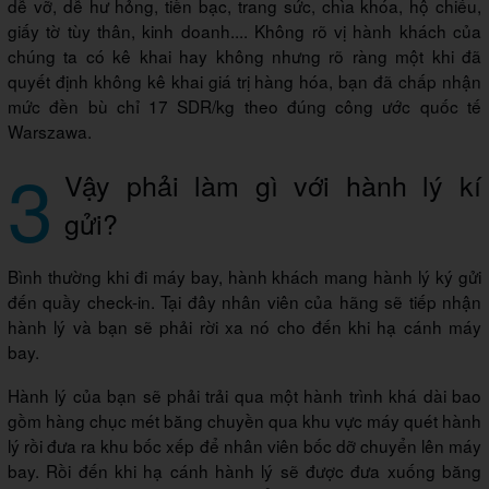
dễ vỡ, dễ hư hỏng, tiền bạc, trang sức, chìa khóa, hộ chiếu,
giấy tờ tùy thân, kinh doanh.... Không rõ vị hành khách của
chúng ta có kê khai hay không nhưng rõ ràng một khi đã
quyết định không kê khai giá trị hàng hóa, bạn đã chấp nhận
mức đền bù chỉ 17 SDR/kg theo đúng công ước quốc tế
Warszawa.
3
Vậy phải làm gì với hành lý kí
gửi?
Bình thường khi đi máy bay, hành khách mang hành lý ký gửi
đến quầy check-in. Tại đây nhân viên của hãng sẽ tiếp nhận
hành lý và bạn sẽ phải rời xa nó cho đến khi hạ cánh máy
bay.
Hành lý của bạn sẽ phải trải qua một hành trình khá dài bao
gồm hàng chục mét băng chuyền qua khu vực máy quét hành
lý rồi đưa ra khu bốc xếp để nhân viên bốc dỡ chuyển lên máy
bay. Rồi đến khi hạ cánh hành lý sẽ được đưa xuống băng