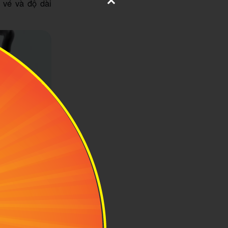
 vé và độ dài