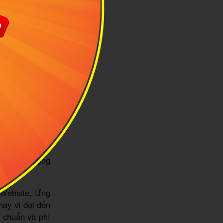
estPrice
 Vietjet
h thước tối đa
iện. Nếu hành
 giới hạn cho
ử lý đặc biệt.
, xe đạp, dụng
 Website, Ứng
hay vì đợi đến
u chuẩn và phí