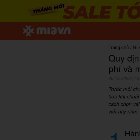
Trang chủ
/
Bí 
Quy định
phí và 
30.10.2025
|
19
Trước mỗi chu
hơn khi chuẩn
cách chọn val
viết này nhé!
1
Hành