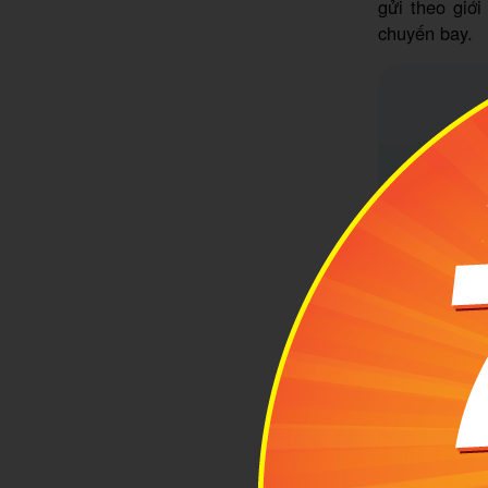
gửi theo giớ
chuyến bay.