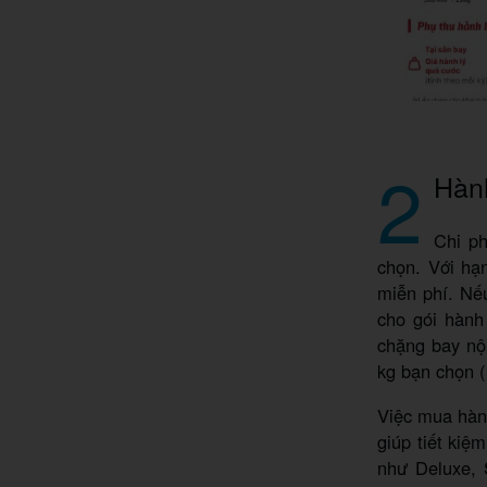
2
Hành
Chi ph
chọn. Với hạ
miễn phí. Nế
cho gói hành
chặng bay nộ
kg bạn chọn (
Việc mua hành
giúp tiết kiệ
như Deluxe, 