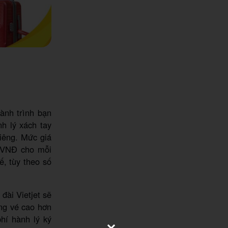
hành trình bạn
h lý xách tay
iêng. Mức giá
0 VNĐ cho mỗi
, tùy theo số
đài Vietjet sẽ
ạng vé cao hơn
hí hành lý ký