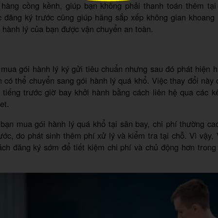
ý hàng cồng kềnh, giúp bạn không phải thanh toán thêm tại 
ệc đăng ký trước cũng giúp hãng sắp xếp không gian khoang
 hành lý của bạn được vận chuyển an toàn.
mua gói hành lý ký gửi tiêu chuẩn nhưng sau đó phát hiện h
n có thể chuyển sang gói hành lý quá khổ. Việc thay đổi này
3 tiếng trước giờ bay khởi hành bằng cách liên hệ qua các 
et.
bạn mua gói hành lý quá khổ tại sân bay, chi phí thường c
ước, do phát sinh thêm phí xử lý và kiểm tra tại chỗ. Vì vậy, 
ch đăng ký sớm để tiết kiệm chi phí và chủ động hơn trong