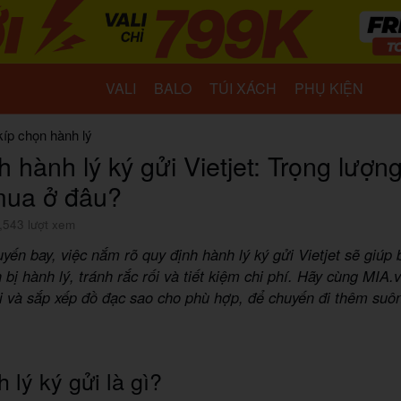
VALI
BALO
TÚI XÁCH
PHỤ KIỆN
kíp chọn hành lý
 hành lý ký gửi Vietjet: Trọng lượng
mua ở đâu?
,543 lượt xem
yến bay, việc nắm rõ quy định hành lý ký gửi Vietjet sẽ giúp
 bị hành lý, tránh rắc rối và tiết kiệm chi phí. Hãy cùng MIA.
i và sắp xếp đồ đạc sao cho phù hợp, để chuyến đi thêm suô
 lý ký gửi là gì?