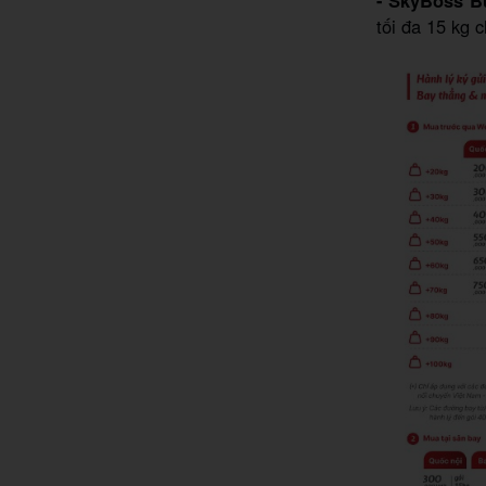
- SkyBoss B
tối đa 15 kg 