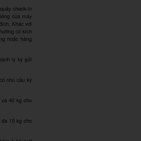
 quầy check-in
riêng của máy
đích. Khác với
thường có kích
ặng hoặc hàng
ành lý ký gửi
có nhu cầu ký
g và 40 kg cho
i đa 15 kg cho