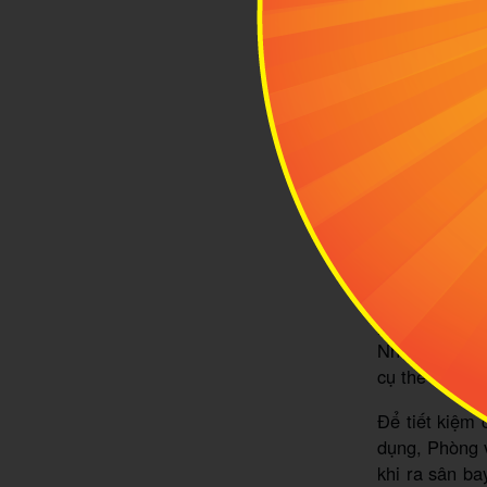
Tùy vào
3
Quy 
Theo q
119 cm x 119
lý của bạn c
phép, thì sẽ 
Những loại hà
cụ thể thao h
Để tiết kiệm
dụng, Phòng v
khi ra sân ba