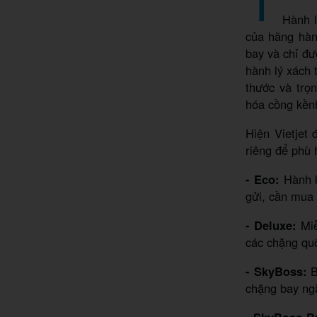
Hành l
của hãng hàn
bay và chỉ đư
hành lý xách 
thước và trọ
hóa cồng kền
Hiện Vietjet
riêng để phù 
- Eco:
Hành 
gửi, cần mua 
- Deluxe:
Mi
các chặng quố
- SkyBoss:
B
chặng bay ngắ