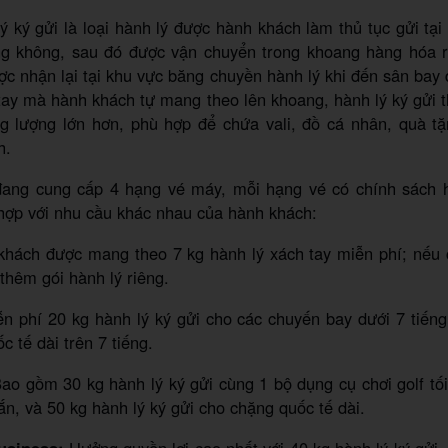
ý ký gửi là loại hành lý được hành khách làm thủ tục gửi tại
g không, sau đó được vận chuyển trong khoang hàng hóa 
ợc nhận lại tại khu vực băng chuyền hành lý khi đến sân bay 
tay mà hành khách tự mang theo lên khoang, hành lý ký gửi 
ng lượng lớn hơn, phù hợp để chứa vali, đồ cá nhân, quà t
h.
 đang cung cấp 4 hạng vé máy, mỗi hạng vé có chính sách h
hợp với nhu cầu khác nhau của hành khách:
khách được mang theo 7 kg hành lý xách tay miễn phí; nếu 
thêm gói hành lý riêng.
ễn phí 20 kg hành lý ký gửi cho các chuyến bay dưới 7 tiến
c tế dài trên 7 tiếng.
ao gồm 30 kg hành lý ký gửi cùng 1 bộ dụng cụ chơi golf tố
n, và 50 kg hành lý ký gửi cho chặng quốc tế dài.