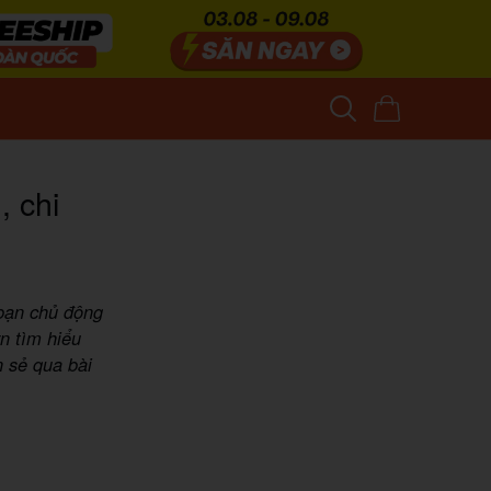
, chi
 bạn chủ động
vn tìm hiểu
n sẻ qua bài