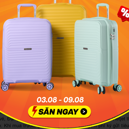
 trọng lượng và hạng vé, hành lý sẽ có giá khác nhau. Ảnh: B
định về hành lý quá khổ trên chuyến bay
uy định của Vietjet, hành lý ký gửi tiêu chuẩn có giới hạn kíc
 cm x 81 cm và trọng lượng không vượt quá 32 kg cho mỗi k
ó kích thước lớn hơn mức này, dù trọng lượng vẫn nằm trong
được tính là hành lý quá khổ và cần trả thêm phí dịch vụ x
nh lý thường bị xem là quá khổ bao gồm vali cỡ đại, nhạc cụ
oặc các kiện hàng có hình dạng cồng kềnh.
 chi phí, hành khách nên mua trước Gói hành lý quá khổ qua
é, Đại lý hoặc Trung tâm chăm sóc khách hàng của Vietjet t
y. Khi mua trước, gói hành lý này đã bao gồm phí ký gửi tiê