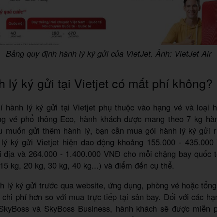
Bảng quy định hành lý ký gửi của VietJet. Ảnh: VietJet Air
 lý ký gửi tại Vietjet có mất phí không?
í hành lý ký gửi tại Vietjet phụ thuộc vào hạng vé và loại 
ng vé phổ thông Eco, hành khách được mang theo 7 kg hàn
u muốn gửi thêm hành lý, bạn cần mua gói hành lý ký gửi r
 lý ký gửi Vietjet hiện dao động khoảng 155.000 - 435.00
i địa và 264.000 - 1.400.000 VNĐ cho mỗi chặng bay quốc tế
15 kg, 20 kg, 30 kg, 40 kg...) và điểm đến cụ thể.
 lý ký gửi trước qua website, ứng dụng, phòng vé hoặc tổng 
m chi phí hơn so với mua trực tiếp tại sân bay. Đối với các h
SkyBoss và SkyBoss Business, hành khách sẽ được miễn p