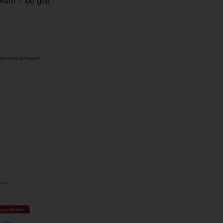
 kèm 1 bộ golf