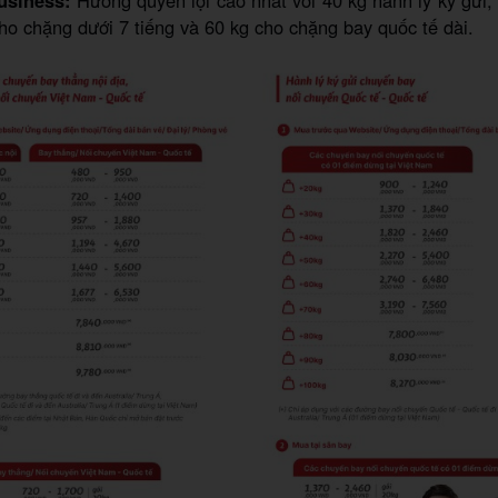
usiness:
Hưởng quyền lợi cao nhất với 40 kg hành lý ký gửi,
cho chặng dưới 7 tiếng và 60 kg cho chặng bay quốc tế dài.