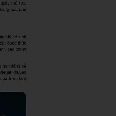
quầy thủ tục.
 hàng hóa phù
ành lý có kích
 cần được thực
kênh bán chính
ao hơn đáng kể
Vietjet khuyến
 quá trình làm