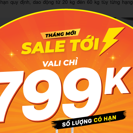
i hạn quy định, dao động từ 20 kg đến 60 kg tùy từng hạng