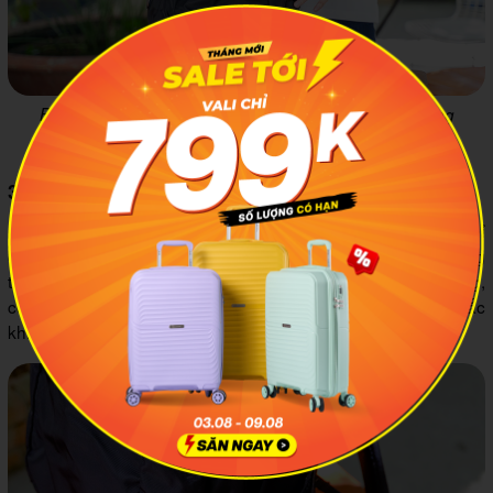
Balo Tucano Bravo phù hợp với các dòng laptop mỏng
nhẹ như Macbook
3.3 Ngăn đựng nước khá nhỏ
Ngăn đựng nước bên hông balo khá nhỏ, ít co giãn. Bạn chỉ
có thể mang theo loại chai nước suối 500ml nhỏ gọn, không
thể chứa bình nước lớn. Vì vậy, với những bạn làm văn phòng,
có thói quen đem theo bình giữ nhiệt size to thì nên cân nhắc
khi mua sản phẩm này.