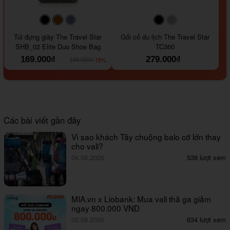
#000000
#964B00
#647290
#000000
#a9a9a9
Túi đựng giày The Travel Star
Gối cổ du lịch The Travel Star
SHB_02 Elite Duo Shoe Bag
TC360
169.000₫
279.000₫
-15%
199.000₫
Các bài viết gần đây
Vì sao khách Tây chuộng balo cỡ lớn thay
cho vali?
04.08.2026
538 lượt xem
MIA.vn x Liobank: Mua vali thả ga giảm
ngay 800.000 VND
03.08.2026
634 lượt xem