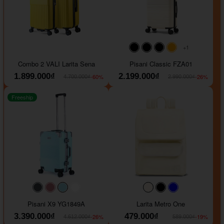
+1
#000000
#000000
#000000
#ffa500
Combo 2 VALI Larita Sena
Pisani Classic FZA01
1.899.000₫
2.199.000₫
-60%
-26%
4.700.000₫
2.990.000₫
Freeship
#40454a
#b76e79
#9ad8e7
#ffffff
#faf0e6
#000000
#0000FF
Pisani X9 YG1849A
Larita Metro One
3.390.000₫
479.000₫
-26%
-19%
4.612.000₫
589.000₫