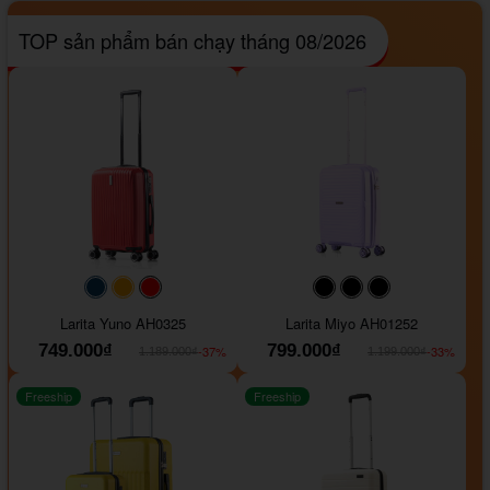
TOP sản phẩm bán chạy tháng 08/2026
#093f69
#ffa500
#FF0000
#000000
#000000
#000000
Larita Yuno AH0325
Larita Miyo AH01252
749.000₫
799.000₫
-37%
-33%
1.189.000₫
1.199.000₫
Freeship
Freeship