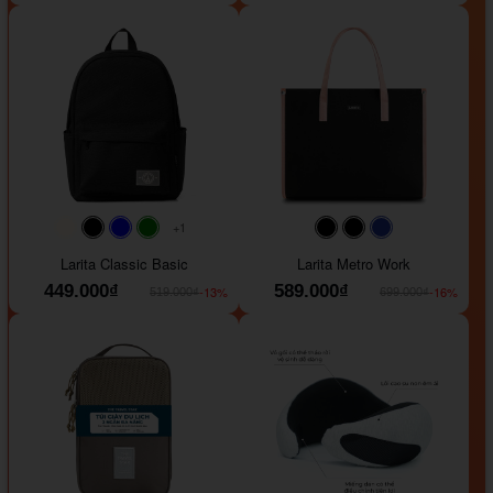
+1
#faf0e6
#000000
#0000FF
#008000
#000000
#000000
#1e35a5
Larita Classic Basic
Larita Metro Work
449.000₫
589.000₫
-13%
-16%
519.000₫
699.000₫