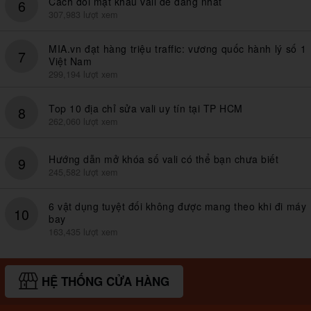
Cách đổi mật khẩu vali dễ dàng nhất
6
307,983 lượt xem
MIA.vn đạt hàng triệu traffic: vương quốc hành lý số 1
7
Việt Nam
299,194 lượt xem
Top 10 địa chỉ sửa vali uy tín tại TP HCM
8
262,060 lượt xem
Hướng dẫn mở khóa số vali có thể bạn chưa biết
9
245,582 lượt xem
6 vật dụng tuyệt đối không được mang theo khi đi máy
10
bay
163,435 lượt xem
HỆ THỐNG CỬA HÀNG