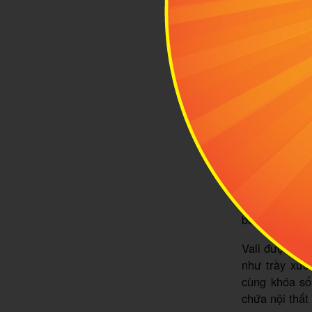
3
Vali
Austin
Hoàng gia An
bảng màu thời
Vali được là
như trầy xướ
cùng khóa số
chứa nội thất