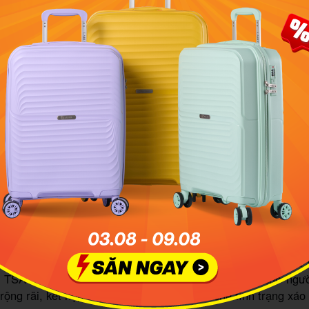
Vali Larisa Siro
 Austin Reed ALI-040
 Reed ALI-040 là mẫu vali sở hữu thiết kế sang trọng in đ
h. Đặc biệt, chiếc vali size 28 còn được thiết kế vân dọc
 thượng, phù hợp dành cho những ai yêu thích phong cách t
m từ 100% nhựa PC chống chịu va đập hoàn hảo, hạn chế bể v
c bề mặt. Mẫu vali size 28 được trang bị song song khóa
 TSA âm chuẩn hóa, đem lại sự an tâm tuyệt đối cho ngư
 rộng rãi, kết hợp dây đai cố định giúp hạn chế tình trạng xáo