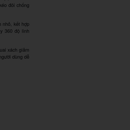
kéo đôi chống
n nhỏ, kết hợp
y 360 độ linh
uai xách giảm
 người dùng dễ