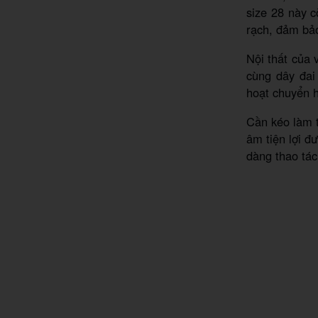
size 28 này 
rạch, đảm bảo
Nội thất của 
cùng dây đai
hoạt chuyển h
Cần kéo làm 
âm tiện lợi đ
dàng thao tác