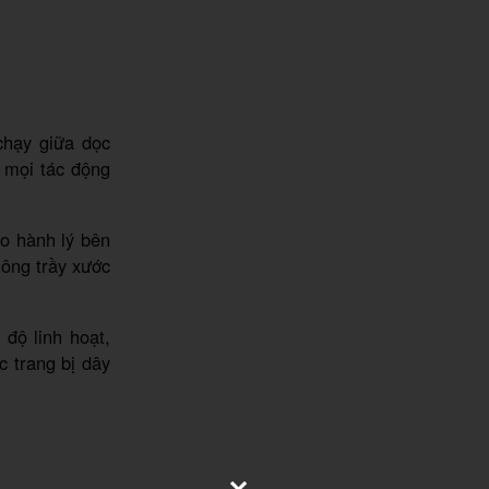
 chạy giữa dọc
 mọi tác động
ho hành lý bên
hông trầy xước
độ linh hoạt,
c trang bị dây