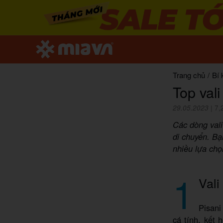
Trang chủ
/
Bí 
Top vali
29.05.2023
|
7,
Các dòng vali
di chuyển. Bạ
nhiều lựa chọ
1
Vali
Pisani
cá tính, kết