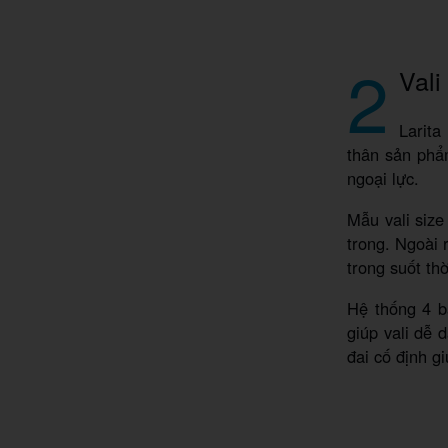
2
Vali
Larita
thân sản phẩ
ngoại lực.
Mẫu vali size
trong. Ngoài 
trong suốt th
Hệ thống 4 b
giúp vali dễ 
đai cố định g