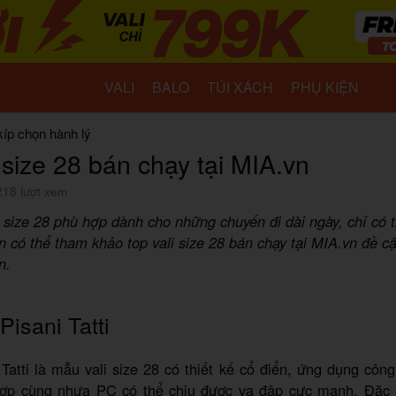
VALI
BALO
TÚI XÁCH
PHỤ KIỆN
kíp chọn hành lý
 size 28 bán chạy tại MIA.vn
218 lượt xem
 size 28 phù hợp dành cho những chuyến đi dài ngày, chỉ có t
n có thể tham khảo top vali size 28 bán chạy tại MIA.vn đề c
n.
 Pisani Tatti
 Tatti là mẫu vali size 28 có thiết kế cổ điển, ứng dụng cô
 hợp cùng nhựa PC có thể chịu được va đập cực mạnh. Đặc b