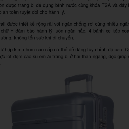
còn được trang bị đế đựng bình nước cùng khóa TSA và dây 
 an toàn tuyệt đối cho hành lý.
vali được thiết kế rộng rãi với ngăn chống rơi cùng nhiều ngă
 chữ Y đảm bảo hành lý luôn ngăn nắp. 4 bánh xe kép xoa
ướng, không tốn sức khi di chuyển.
từ hợp kim nhôm cao cấp có thể dễ dàng tùy chỉnh độ cao. Q
ược lót đệm cao su êm ái trang bị ở hai thân ngang, dọc giúp
.