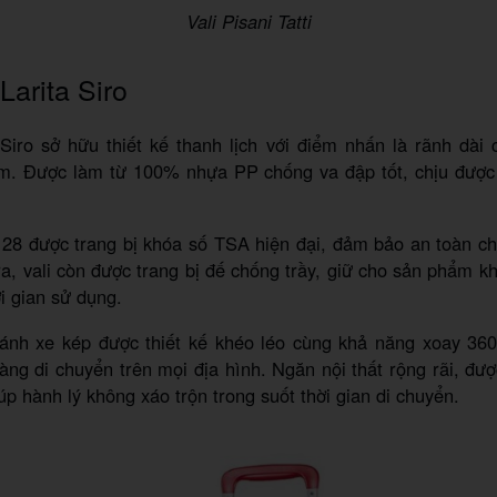
Vali Pisani Tatti
 Larita Siro
 Siro sở hữu thiết kế thanh lịch với điểm nhấn là rãnh dài
m. Được làm từ 100% nhựa PP chống va đập tốt, chịu được
 28 được trang bị khóa số TSA hiện đại, đảm bảo an toàn c
ra, vali còn được trang bị đế chống trầy, giữ cho sản phẩm k
ời gian sử dụng.
ánh xe kép được thiết kế khéo léo cùng khả năng xoay 360 
dàng di chuyển trên mọi địa hình. Ngăn nội thất rộng rãi, đượ
iúp hành lý không xáo trộn trong suốt thời gian di chuyển.