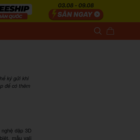
hể ký gửi khi
ập để có thêm
ng nghệ dập 3D
iệt, mẫu vali