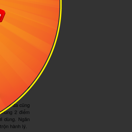
ậm phong cách
 độc đáo cùng
hượng lưu.
ỡ tối đa cũng
 khung 2 điểm
ời dùng. Ngăn
 trộn hành lý.