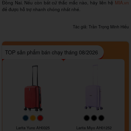
Đồng Nai. Nếu còn bất cứ thắc mắc nào, hãy liên hệ
MIA.vn
để được hỗ trợ nhanh chóng nhất nhé.
Tác giả:
Trần Trọng Minh Hiếu
TOP sản phẩm bán chạy tháng 08/2026
#093f69
#ffa500
#FF0000
#000000
#000000
#000000
Larita Yuno AH0325
Larita Miyo AH01252