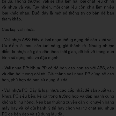
tối ưu. Thông thường, vali sẽ chia làm hai loại chất liệu chính
và nhựa và vải. Tuy nhiên, mỗi chất liệu còn chia làm nhiều
loại khác nhau. Dưới đây là một số thông tin cơ bản để bạn
tham khảo.
Các loại vali nhựa:
- Vali nhựa ABS: Đây là loại nhựa thông dụng để sản xuất vali.
Ưu điểm là màu sắc tươi sáng, giá thành rẻ. Nhưng nhược
điểm là nhựa sẽ giòn dần theo thời gian, dễ bể vỡ trong quá
trình sử dụng nếu va đập mạnh.
- Vali nhựa PP: Nhựa PP có độ bền cao hơn so với ABS, dẻo
và đàn hồi tương đối tốt. Giá thành vali nhựa PP cũng sẽ cao
hơn, phù hợp để bạn sử dụng lâu dài.
- Vali nhựa PC: Đây là loại nhựa cao cấp nhất để sản xuất vali.
Nhựa PC siêu bền, kể cả trong trường hợp va đập mạnh cũng
không bị hư hỏng. Nếu bạn thường xuyên cần di chuyển bằng
máy bay và ký gửi hành lý thì hãy chọn vali từ chất liệu nhựa
PC để bền đẹp và sử dụng lâu dài.