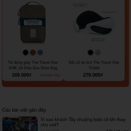
#000000
#964B00
#647290
#000000
#a9a9a9
Túi đựng giày The Travel Star
Gối cổ du lịch The Travel Star
SHB_02 Elite Duo Shoe Bag
TC360
169.000₫
279.000₫
-15%
199.000₫
Các bài viết gần đây
Vì sao khách Tây chuộng balo cỡ lớn thay
cho vali?
04.08.2026
570 lượt xem