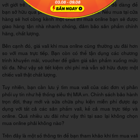
với giới trẻ. Vali Đồng Nai cũng là sản phẩm rất dễ dàng để
bạn sở hữu qua phương thức mua trực tuyến. Nếu mua tại cửa
hàng sẽ hơi cồng kềnh một chút thì mua online bạn sẽ được
giao hàng tận nhà nhanh chóng, đảm bảo sản phẩm chính
hãng, chất lượng.
Bên cạnh đó, giá vali khi mua online cũng thường ưu đãi hơn
so với mua trực tiếp. Bạn còn có thể tận dụng các chương
trình khuyến mãi, voucher để giảm giá sản phẩm xuống mức
tối đa. Như vậy sẽ tiết kiệm chi phí mà vẫn sở hữu được một
chiếc vali thật chất lượng.
Tuy nhiên, bạn cần lưu ý tìm mua vali của các đơn vị phân
phối uy tín như hệ thống siêu thị MIA.vn. Chính sách bảo hành
trọn đời, thay mới và sửa chữa phụ kiện miễn phí được áp
dụng với tất cả các sản phẩm vali, kể cả mua trực tiếp và
online. Quá nhiều ưu đãi như vậy thì tại sao lại không chọn
mua online phải không nào?
Trên đây là một số thông tin để bạn tham khảo khi tìm mua vali