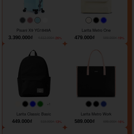
#40454a
#b76e79
#9ad8e7
#ffffff
#faf0e6
#000000
#0000FF
Pisani X9 YG1849A
Larita Metro One
3.390.000₫
479.000₫
-26%
-19%
4.612.000₫
589.000₫
+1
#faf0e6
#000000
#0000FF
#008000
#000000
#000000
#1e35a5
Larita Classic Basic
Larita Metro Work
449.000₫
589.000₫
-13%
-16%
519.000₫
699.000₫