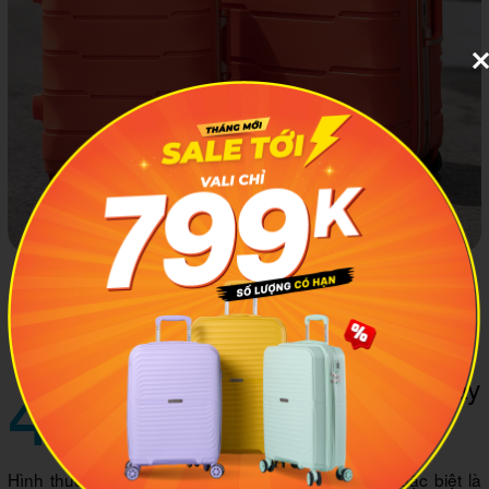
Hai size vali 20 inch và 24 inch được nhiều người lựa
chọn nhờ tính ứng dụng cao, phù hợp với nhiều mục đích
sử dụng
4
Chọn mua vali trực tiếp hay
online?
Hình thức mua sắm online hiện nay rất phổ biến, đặc biệt là