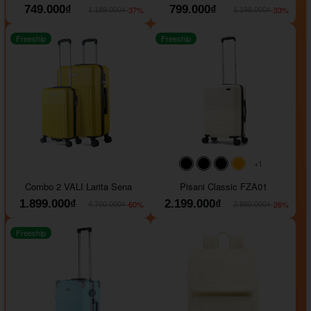
749.000₫
799.000₫
-37%
-33%
1.189.000₫
1.199.000₫
Freeship
Freeship
+1
#000000
#000000
#000000
#ffa500
Combo 2 VALI Larita Sena
Pisani Classic FZA01
1.899.000₫
2.199.000₫
-60%
-26%
4.700.000₫
2.990.000₫
Freeship