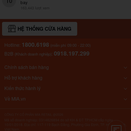
10
bay
163,443 lượt xem
HỆ THỐNG CỬA HÀNG
1800.6198
Hotline:
(miễn phí 09:00 - 22:00)
0918.197.299
B2B
:
(Khách doanh nghiệp)
Chính sách bán hàng
Hỗ trợ khách hàng
Kiến thức hành lý
Về MIA.vn
CÔNG TY CỔ PHẦN MIA RETAIL @2026
Mã số doanh nghiệp: 0314826894 do sở KH & ĐT TP.HCM cấp ngày
10/01/2018. Địa chỉ: 117-119 Bạch Đằng, Phường Gia Định, TP. Hồ Chí Minh,
Việt Nam.