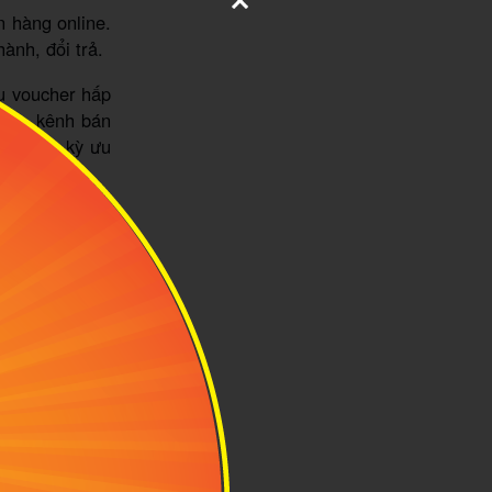
n hàng online.
ành, đổi trả.
ều voucher hấp
n qua kênh bán
giá cực kỳ ưu