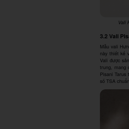
Vali 
3.2 Vali Pi
Mẫu vali Hưn
này thiết kế 
Vali được sả
trung, mang 
Pisani Tarus 
số TSA chuẩn 