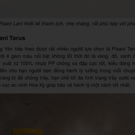
Pisani Lani thiết kế thanh lịch, nhẹ nhàng, rất phù hợp với ph
sani Tarus
g Yên tiếp theo được rất nhiều người lựa chọn là Pisani Ta
với 4 gam màu nổi bật không lỗi thời đó là vàng, đỏ, xanh
n xuất từ 100% nhựa PP chống va đập cực tốt, kiểu dáng hi
đến cho bạn người bạn đồng hành lý tưởng trong mỗi chuyế
trang bị đế chống trầy, hạn chế tối đa tình trạng trầy xước v
cục an ninh Hoa Kỳ giúp bảo vệ hành lý một cách tốt nhất.