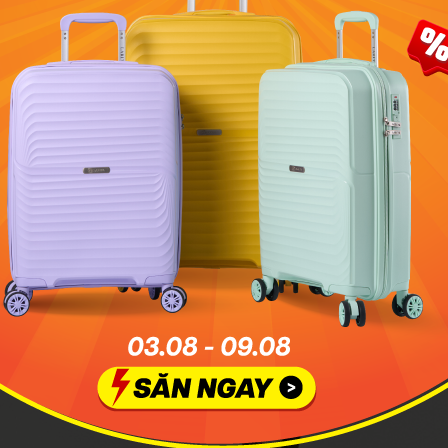
g dòng vali chất lượng, giá thành phải
ây là một số mẫu vali trong phân khúc giá bình dân dưới 2 
 hệ thống siêu thị MIA.vn để bạn tham khảo và lựa chọn.
sani Lani
ơng hiệu vali Việt với phong cách thiết kế hiện đại, tinh tế,
 dòng sản phẩm Pisani Lani là một trong những mẫu vali b
 xuất từ chất liệu nhựa PP nên có độ đàn hồi tốt, độ bền cao.
 đẹp mắt, mặt trước sử dụng họa tiết lượn sóng mềm mại, 
ầy rất tốt. Trong tầm giá khoảng hơn 1 triệu đồng, vali Pisa
sản phẩm chất lượng và đáng mua nhất.