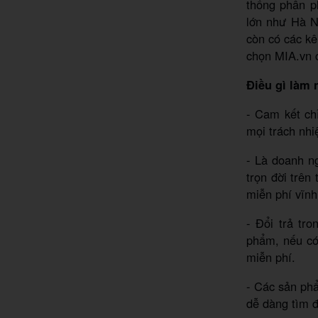
thống phân p
lớn như Hà N
còn có các kê
chọn MIA.vn c
Điều gì làm 
- Cam kết ch
mọi trách nhi
- Là doanh ng
trọn đời trên
miễn phí vĩnh
- Đổi trả tr
phẩm, nếu có 
miễn phí.
- Các sản phẩ
dễ dàng tìm đ