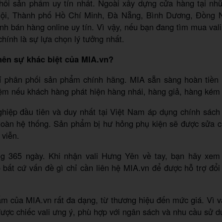
hối sản phẩm uy tín nhất. Ngoài xây dựng cửa hàng tại nh
ội, Thành phố Hồ Chí Minh, Đà Nẵng, Bình Dương, Đồng N
nh bán hàng online uy tín. Vì vậy, nếu bạn đang tìm mua val
hính là sự lựa chọn lý tưởng nhất.
nên sự khác biệt của MIA.vn?
ỉ phân phối sản phẩm chính hãng. MIA sẵn sàng hoàn tiền
ệm nếu khách hàng phát hiện hàng nhái, hàng giả, hàng kém 
hiệp đầu tiên và duy nhất tại Việt Nam áp dụng chính sách
 toàn hệ thống. Sản phẩm bị hư hỏng phụ kiện sẽ được sửa 
 viễn.
ong 365 ngày. Khi nhận vali Hưng Yên về tay, bạn hãy xem
bất cứ vấn đề gì chỉ cần liên hệ MIA.vn để được hỗ trợ đổi
m của MIA.vn rất đa dạng, từ thương hiệu đến mức giá. Vì v
ược chiếc vali ưng ý, phù hợp với ngân sách và nhu cầu sử d