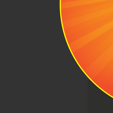
3
Nhữn
Dưới đ
chạy nhất tại
3.1 Vali Pi
Pisani là thư
Ý. Trong đó,
Vali được sản
với thiết kế
năng chống tr
trong những 