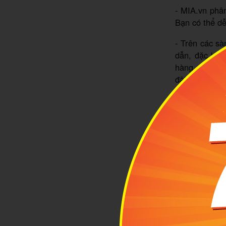
- MIA.vn phân
Bạn có thể dễ
- Trên các sà
dẫn, đặc biệt
hàng online,
đãi.
Các kênh bán
- Shopee:
htt
- Tiki:
https:/
- Lazada:
htt
- Tiktok:
http
- Website:
ht