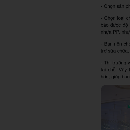
- Chọn sản ph
- Chọn loại c
bảo được độ b
nhựa PP, nhự
- Bạn nên ch
trợ sửa chữa,
- Thị trường 
tại chỗ. Vậy
hơn, giúp bạn