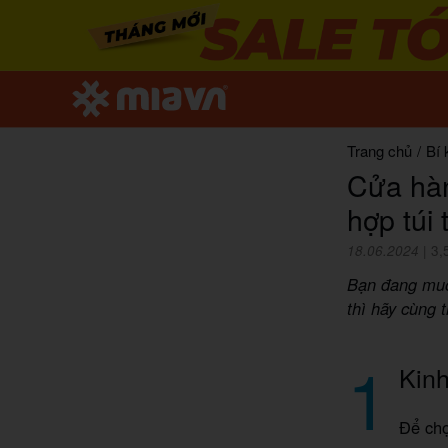
Trang chủ
/
Bí 
Cửa hàn
hợp túi 
18.06.2024
|
3,
Bạn đang muố
thì hãy cùng 
1
Kin
Để ch