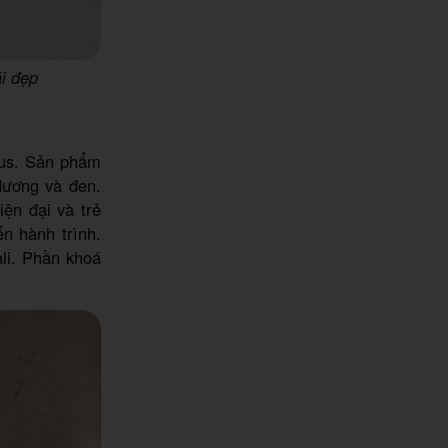
ái đẹp
rus. Sản phẩm
 dương và đen.
ện đại và trẻ
n hành trình.
ali. Phần khoá