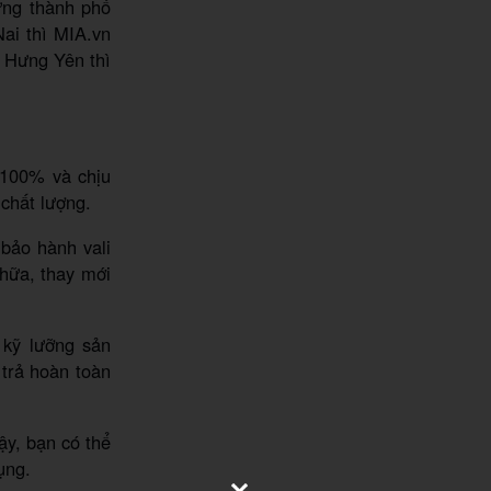
ững thành phố
ai thì MIA.vn
i Hưng Yên thì
 100% và chịu
chất lượng.
 bảo hành vali
chữa, thay mới
 kỹ lưỡng sản
 trả hoàn toàn
ậy, bạn có thể
ụng.