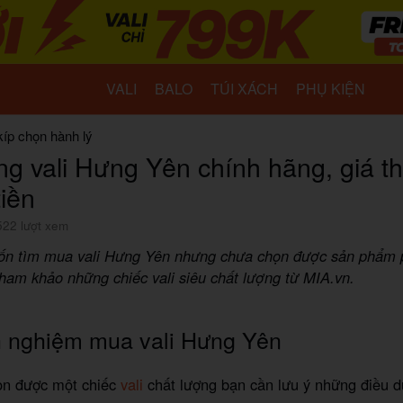
VALI
BALO
TÚI XÁCH
PHỤ KIỆN
kíp chọn hành lý
g vali Hưng Yên chính hãng, giá t
tiền
522 lượt xem
n tìm mua vali Hưng Yên nhưng chưa chọn được sản phẩm 
tham khảo những chiếc vali siêu chất lượng từ MIA.vn.
h nghiệm mua vali Hưng Yên
ọn được một chiếc
vali
chất lượng bạn cần lưu ý những điều d