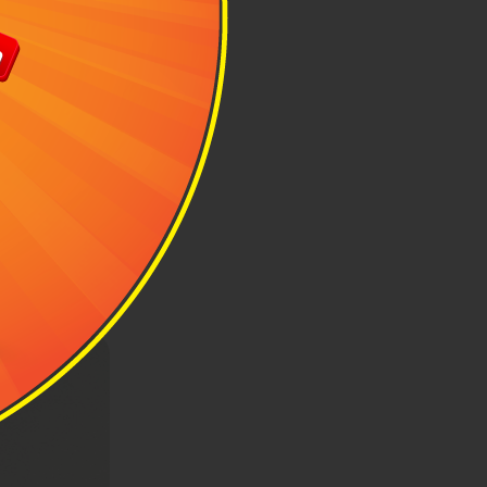
 chăng
triệu đồng bán
 mang đậm chất
án chạy nhất.
 Vali ghi điểm
bề mặt có khả
ni Lani là một