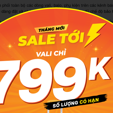
 phối toàn bộ các dòng vali, balo, phụ kiện trên các kênh bá
 dàng đặt và nhận hàng nhanh chóng với đầy đủ chế độ bảo h
n thương mại điện tử, MIA.vn dành tặng khách hàng rất nhi
 là các dịp sale lớn trong tháng. Vì thế, săn vali Hưng Yê
 bạn chắc chắn sẽ nhận được sản phẩm chính hàng với mức 
 hàng trực tuyến của hệ thống siêu thị vali MIA.vn:
ps://shopee.vn/mia.vn.official
/tiki.vn/cua-hang/mia-store
ps://www.lazada.vn/shop/mia-vn/
s://www.tiktok.com/@miavn.official
tps://mia.vn/vali