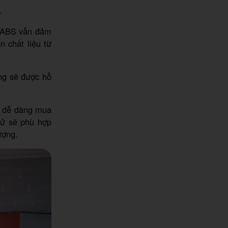
.
ựa ABS vẫn đảm
n chất liệu từ
ng sẽ được hỗ
ạn dễ dàng mua
tử sẽ phù hợp
ượng.