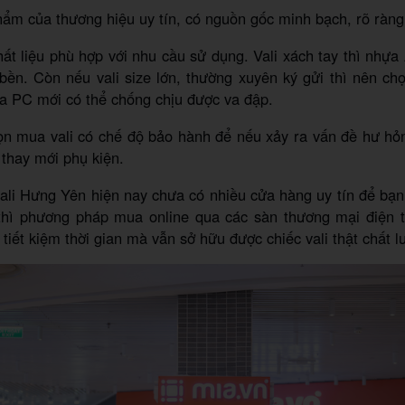
ẩm của thương hiệu uy tín, có nguồn gốc minh bạch, rõ ràng
hất liệu phù hợp với nhu cầu sử dụng. Vali xách tay thì nh
ền. Còn nếu vali size lớn, thường xuyên ký gửi thì nên chọ
a PC mới có thể chống chịu được va đập.
ọn mua vali có chế độ bảo hành để nếu xảy ra vấn đề hư hỏ
 thay mới phụ kiện.
vali Hưng Yên hiện nay chưa có nhiều cửa hàng uy tín để b
 thì phương pháp mua online qua các sàn thương mại điện 
 tiết kiệm thời gian mà vẫn sở hữu được chiếc vali thật chất l